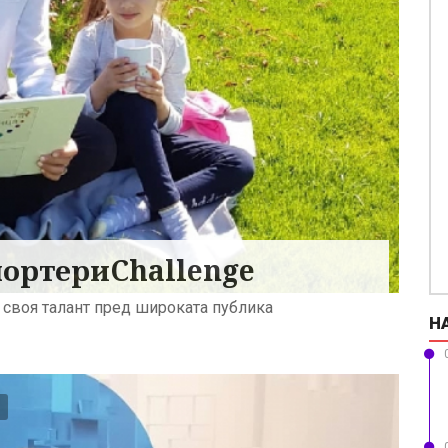
ортериChallenge
 своя талант пред широката публика
Н