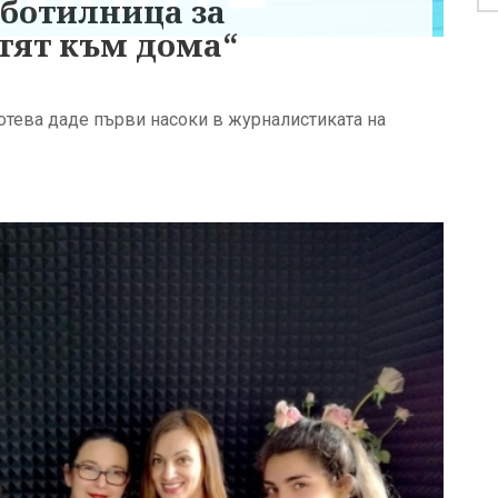
аботилница за
ътят към дома“
отева даде първи насоки в журналистиката на