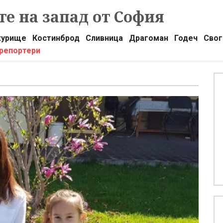
е на запад от София
урище
Костинброд
Сливница
Драгоман
Годеч
Свог
 репортери