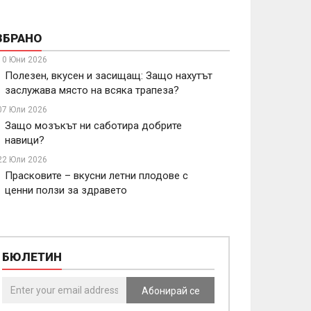
ЗБРАНО
10 Юни 2026
Полезен, вкусен и засищащ: Защо нахутът
заслужава място на всяка трапеза?
07 Юли 2026
Защо мозъкът ни саботира добрите
навици?
22 Юли 2026
Прасковите – вкусни летни плодове с
ценни ползи за здравето
БЮЛЕТИН
Абонирай се