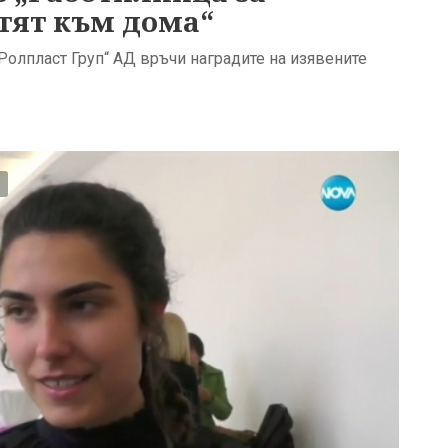
ътят към дома“
Ролпласт Груп“ АД връчи наградите на изявените