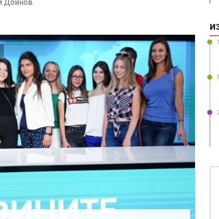
й Дойнов
И