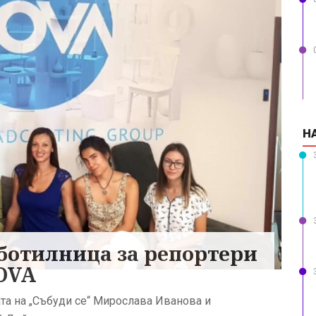
Н
ботилница за репортери
NOVA
а на „Събуди се“ Мирослава Иванова и