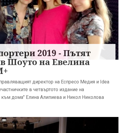
портери 2019 - Пътят
 в Шоуто на Евелина
M+
 управляващият директор на Еспресо Медия и Idea
участничките в четвъртото издание на
ят към дома" Елина Алипиева и Никол Николова