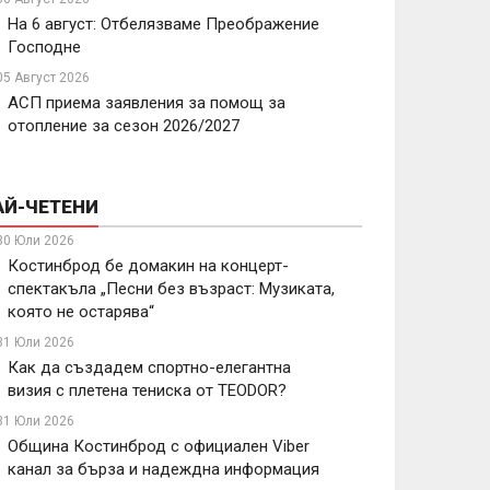
На 6 август: Отбелязваме Преображение
Господне
05 Август 2026
АСП приема заявления за помощ за
отопление за сезон 2026/2027
АЙ-ЧЕТЕНИ
30 Юли 2026
Костинброд бе домакин на концерт-
спектакъла „Песни без възраст: Музиката,
която не остарява“
31 Юли 2026
Как да създадем спортно-елегантна
визия с плетена тениска от TEODOR?
31 Юли 2026
Община Костинброд с официален Viber
канал за бърза и надеждна информация