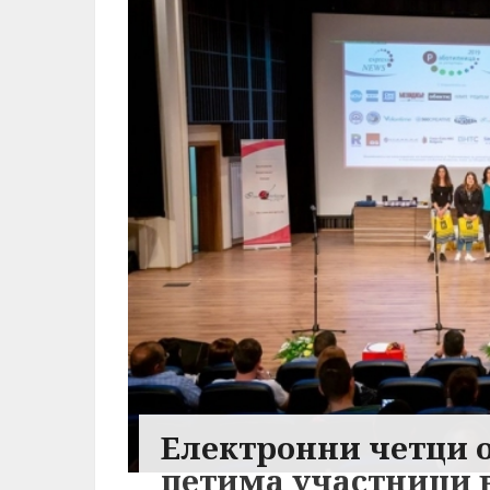
Електронни четци о
петима участници в