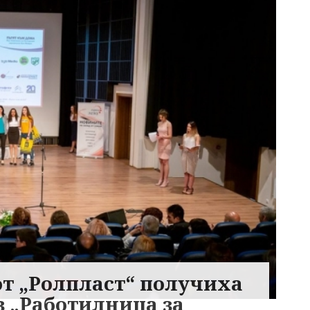
т „Ролпласт“ получиха
 „Работилница за