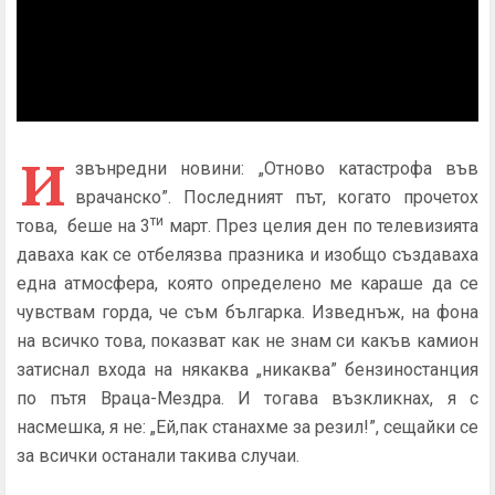
И
звънредни новини: „Отново катастрофа във
врачанско”. Последният път, когато прочетох
ти
това, беше на 3
март. През целия ден по телевизията
даваха как се отбелязва празника и изобщо създаваха
една атмосфера, която определено ме караше да се
чувствам горда, че съм българка. Изведнъж, на фона
на всичко това, показват как не знам си какъв камион
затиснал входа на някаква „никаква” бензиностанция
по пътя Враца-Мездра. И тогава възкликнах, я с
насмешка, я не: „Ей,пак станахме за резил!”, сещайки се
за всички останали такива случаи.