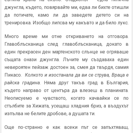
джунгла, където, повярвайте ми, едва ли бихте отишли
да потичате, камо ли да заведете детето си на
тренировка. Изобщо липсва му какъвто и да било лукс.
Много време ми отне откриването на отговора.
Главоблъсканица след главоблъсканица, докато в
един прекрасен ден мартенското слънце не огряваше
същата онази джунгла. Лъчите му създаваха един
невероятен пейзаж достоен за, смея да твърдя, самия
Пикасо.
Колкото и изостанала да ви се струва, Враца е
райска градина.
Няма друг такъв град в България,
където направо от центъра да влезеш в планината.
Неописуемо е чувството, когато качвайки се по
стълбите за Хижата, усещаш хладния бриз, а въздухът
изпълва не белите дробове, а душата ти.
Още по-странно е как всеки път се запъхтяваш,