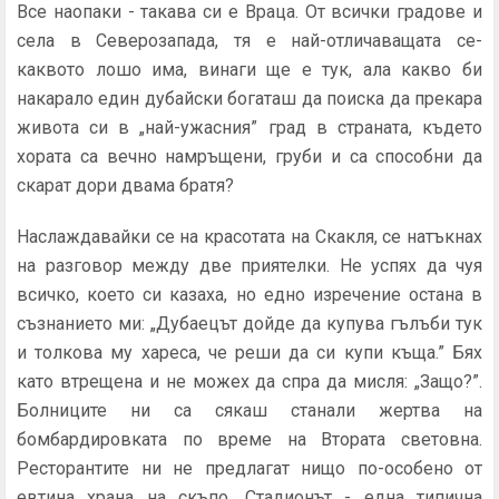
Все наопаки - такава си е Враца. От всички градове и
села в Северозапада, тя е най-отличаващата се-
каквото лошо има, винаги ще е тук, ала какво би
накарало един дубайски богаташ да поиска да прекара
живота си в „най-ужасния” град в страната, където
хората са вечно намръщени, груби и са способни да
скарат дори двама братя?
Наслаждавайки се на красотата на Скакля, се натъкнах
на разговор между две приятелки. Не успях да чуя
всичко, което си казаха, но едно изречение остана в
съзнанието ми: „Дубаецът дойде да купува гълъби тук
и толкова му хареса, че реши да си купи къща.” Бях
като втрещена и не можех да спра да мисля: „Защо?”.
Болниците ни са сякаш станали жертва на
бомбардировката по време на Втората световна.
Ресторантите ни не предлагат нищо по-особено от
евтина храна на скъпо. Стадионът - една типична