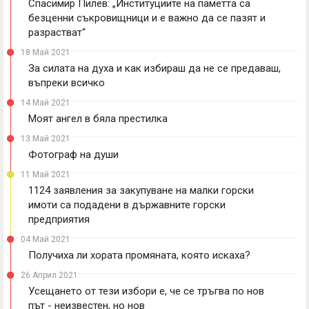
Спасимир Пилев: „Институциите на паметта са
безценни съкровищници и е важно да се пазят и
разрастват“
18 Май 2021
За силата на духа и как избираш да не се предаваш,
въпреки всичко
14 Май 2021
Моят ангел в бяла престилка
13 Май 2021
Фотограф на души
11 Май 2021
1124 заявления за закупуване на малки горски
имоти са подадени в държавните горски
предприятия
04 Май 2021
Получиха ли хората промяната, която искаха?
26 Април 2021
Усещането от тези избори е, че се тръгва по нов
път - неизвестен, но нов