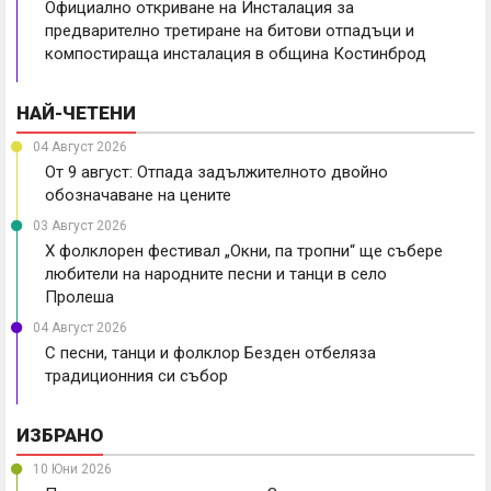
Официално откриване на Инсталация за
предварително третиране на битови отпадъци и
компостираща инсталация в община Костинброд
НАЙ-ЧЕТЕНИ
04 Август 2026
От 9 август: Отпада задължителното двойно
обозначаване на цените
03 Август 2026
X фолклорен фестивал „Окни, па тропни“ ще събере
любители на народните песни и танци в село
Пролеша
04 Август 2026
С песни, танци и фолклор Безден отбеляза
традиционния си събор
ИЗБРАНО
10 Юни 2026