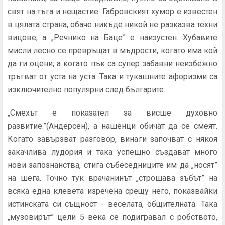
свят на тъга и нещастие. Габровският хумор е известен
в цялата страна, обаче никъде никой не разказва техни
вицове, а „Речнико на Баце” е наизустен. Хубавите
мисли лесно се превръщат в мъдрости, когато има кой
да ги оцени, а когато пък са супер забавни неизбежно
тръгват от уста на уста. Така и тукашните афоризми са
изключително популярни след българите.
„Смехът е показател за висше духовно
развитие.”(Андерсен), а нашенци обичат да се смеят.
Когато завързват разговор, винаги започват с някоя
закачлива лудория и така успешно създават много
нови запознанства, стига събеседниците им да „носят”
на шега. Точно тук врачанинът „строшава зъбът” на
всяка една клевета изречена срещу него, показвайки
истинската си същност - веселата, общителната. Така
„музовирът” цели 5 века се подигравал с робството,