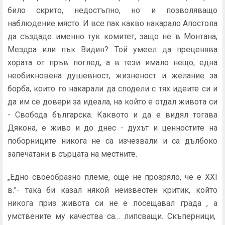
било скрито, недостъпно, но и позволяващо
наблюдение място. И все пак какво накарало Апостола
да създаде именно тук комитет, защо не в Монтана,
Мездра или пък Видин? Той умеел да преценява
хората от пръв поглед, а в тези имало нещо, една
необикновена душевност, жизненост и желание за
борба, които го накарали да сподели с тях идеите си и
да им се довери за идеала, на който е отдал живота си
- Свобода българска. Каквото и да е видял тогава
Дякона, е живо и до днес - духът и ценностите на
поборниците никога не са изчезвали и са дълбоко
запечатани в сърцата на местните.
„Едно своеобразно племе, още не прозряло, че е XXI
в.”- така би казал някой неизвестен критик, който
никога приз живота си не е посещавал града , а
умствените му качества са… липсващи. Скъперници,