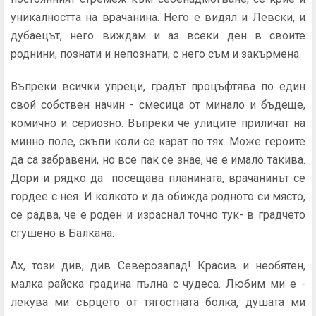
уникалността на врачанина. Него е видял и Левски, и
дубаецът, него виждам и аз всеки ден в своите
роднини, познати и непознати, с него съм и закърмена.
Въпреки всички упреци, градът процъфтява по един
свой собствен начин - смесица от минало и бъдеще,
комично и сериозно. Въпреки че улиците приличат на
минно поле, скъпи коли се карат по тях. Може героите
да са забравени, но все пак се знае, че е имало такива.
Дори и рядко да посещава планината, врачанинът се
гордее с нея. И колкото и да обижда родното си място,
се радва, че е роден и израснал точно тук- в градчето
сгушено в Балкана.
Ах, този див, див Северозапад! Красив и необятен,
малка райска градина пълна с чудеса. Любим ми е -
лекува ми сърцето от тягостната болка, душата ми