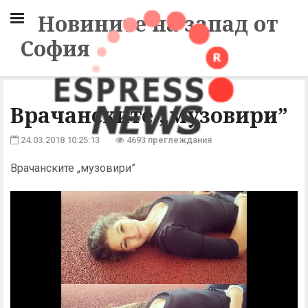
Новините на запад от
София
Врачанските „музовири”
24.03.2018 10:25:13
4693 преглеждания
Врачанските „музовири”