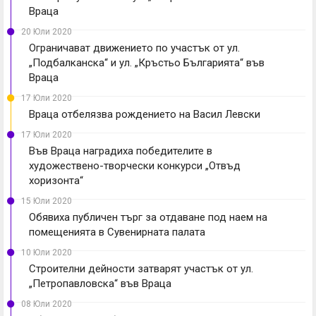
Враца
20 Юли 2020
Ограничават движението по участък от ул.
„Подбалканска“ и ул. „Кръстьо Българията“ във
Враца
17 Юли 2020
Враца отбелязва рождението на Васил Левски
17 Юли 2020
Във Враца наградиха победителите в
художествено-творчески конкурси „Отвъд
хоризонта“
15 Юли 2020
Обявиха публичен търг за отдаване под наем на
помещенията в Сувенирната палата
10 Юли 2020
Строителни дейности затварят участък от ул.
„Петропавловска“ във Враца
08 Юли 2020