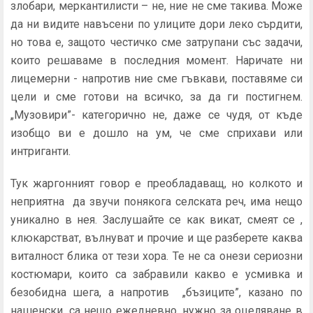
злобари, меркантилисти – не, ние не сме такива. Може
да ни видите навъсени по улиците дори леко сърдити,
но това е, защото честичко сме затрупани със задачи,
които решаваме в последния момент. Наричате ни
лицемерни - напротив ние сме гъвкави, поставяме си
цели и сме готови на всичко, за да ги постигнем.
„Музовири”- категорично не, даже се чудя, от къде
изобщо ви е дошло на ум, че сме сприхави или
интриганти.
Тук жаргонният говор е преобладаващ, но колкото и
неприятна да звучи понякога селската реч, има нещо
уникално в нея. Заслушайте се как викат, смеят се ,
клюкарстват, вълнуват и прочие и ще разберете каква
виталност блика от тези хора. Те не са онези сериозни
костюмари, които са забравили какво е усмивка и
безобидна шега, а напротив „бъзиците”, казано по
нашенски, са нещо ежедневно, нужно за оцеляване в