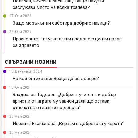
Полезен, вкусен и засищащ: Защо нахутът
заслужава място на всяка трапеза?
07 Юли 2026
Защо мозъкът ни саботира добрите навици?
22 Юли 2026
Прасковите – вкусни летни плодове с ценни ползи
за здравето
СВЪРЗАНИ НОВИНИ
13 Декември 2024
На коя оптика във Враца да се доверя?
15 Юни 2021
Владислав Тодоров: „Добрият учител е и добър
артист и от играта му зависи дали ще остави
отпечатък в главите на децата“
28 Май 2021
Ивелина Вълчанова: „Вярвам в добротата у хората“
25 Май 2021