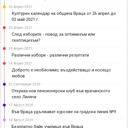
26 Април 2021
Културен календар на община Враца от 26 април до
02 май 2021 г.
25 Април 2021
След изборите - повод за оптимизъм или
скептицизъм?
19 Април 2021
Различни избори - различни резултати
16 Април 2021
Доброто е необяснимо, въздействащо и носещо
любов
02 Септември 2020
Откриха нов пенсионерски клуб във врачанското
село Лиляче
17 Август 2020
Във Враца удължават курсове на градска линия №9
14 Август 2020
Безплатно байк училище във Враца