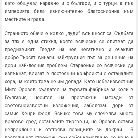
като общувал наравно и с българи, и с турци, а пък
империята била изключително благосклонна към
местните и града.
Странното обаче е колко „луди” всъщност са. Съдбата
за тях е една стихия, която всячески се опитват да
предизвикат. Гледат на нея негативно и очакват
добро.Търсят винаги най-трудния път за решение на
дори най-лесния проблем. Стараейки се всячески да
изпъкнат, влизат в постоянни конфликти с останалите
хора, на които това не им допада. Като небезизвестния
Мито Орозов, създател на първата фабрика за коли в
България, носител на престижни награди от
световноизвестни изложения, забелязан дори от
самия Хенри Форд. Всичко това му спечелва много
врагове сред останалите търговци, но Орозов остава
непреклонен и отстоява позициите си докрай. В
постоянният стремеж към себенадмогване, се крие и