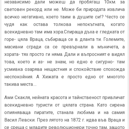
независимо дали можеш да пробягаш 10км. за
световен рекорд или не. Може би природата извлича
всичко негативно, което таим в душите си!? Често се
чудя как остава толкова непокътната, когато
всекидневно там има хора.Спираща дъха е гледката от
горе- цяла Враца, събираща се в дланта ти. Големите,
масивни сгради са се превърнали в мъничета, а
хората- тях просто ги няма. Дали и въпросният е видял
това, което и аз- не знам, но едно е сигурно- там
усмивка озарява нещастния и спокойствие спохожда
неспокойния. А Хижата е просто едно от многото
такива места….
Ами Скакля, нейната красота и тайнственост привличат
всекидневно туристи от цялата страна. Като сирена
опияняваща пиратите, станала любима и на самия
Васил Левски. През лятото на 1872 г. идва във Враца и
се среща с младите революционери точно там, защото