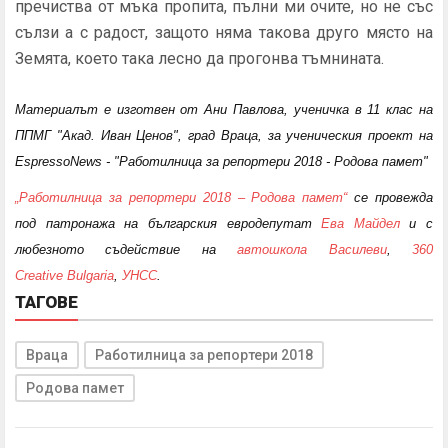
пречиства от мъка пропита, пълни ми очите, но не със
сълзи а с радост, защото няма такова друго място на
Земята, което така лесно да прогонва тъмнината.
Материалът е изготвен от Ани Павлова, ученичка в 11 клас на
ППМГ "Акад. Иван Ценов", град Враца, за ученическия проект на
EspressoNews - "Работилница за репортери 2018 - Родова памет"
„Работилница за репортери 2018 – Родова памет“
се провежда
под патронажа на българския евродепутат
Ева Майдел
и с
любезното съдействие на
автошкола Василеви
,
360
Creative Bulgaria
,
УНСС
.
ТАГОВЕ
Враца
Работилница за репортери 2018
Родова памет