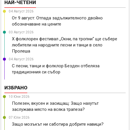
НАЙ-ЧЕТЕНИ
04 Август 2026
От 9 август: Отпада задължителното двойно
обозначаване на цените
03 Август 2026
X фолклорен фестивал „Окни, па тропни“ ще събере
любители на народните песни и танци в село
Пролеша
04 Август 2026
С песни, танци и фолклор Безден отбеляза
традиционния си събор
ИЗБРАНО
10 Юни 2026
Полезен, вкусен и засищащ: Защо нахутът
заслужава място на всяка трапеза?
07 Юли 2026
Защо мозъкът ни саботира добрите навици?