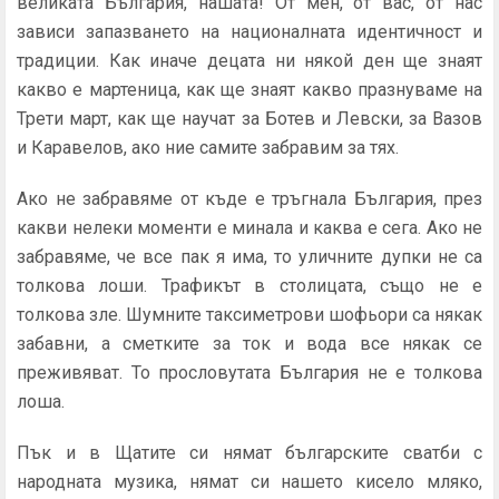
великата България, нашата! От мен, от вас, от нас
зависи запазването на националната идентичност и
традиции. Как иначе децата ни някой ден ще знаят
какво е мартеница, как ще знаят какво празнуваме на
Трети март, как ще научат за Ботев и Левски, за Вазов
и Каравелов, ако ние самите забравим за тях.
Ако не забравяме от къде е тръгнала България, през
какви нелеки моменти е минала и каква е сега. Ако не
забравяме, че все пак я има, то уличните дупки не са
толкова лоши. Трафикът в столицата, също не е
толкова зле. Шумните таксиметрови шофьори са някак
забавни, а сметките за ток и вода все някак се
преживяват. То прословутата България не е толкова
лоша.
Пък и в Щатите си нямат българските сватби с
народната музика, нямат си нашето кисело мляко,