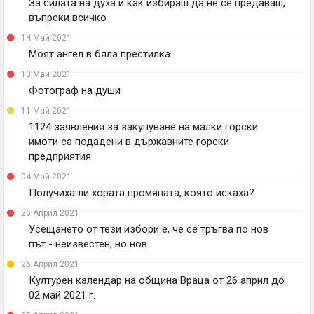
За силата на духа и как избираш да не се предаваш,
въпреки всичко
14 Май 2021
Моят ангел в бяла престилка
13 Май 2021
Фотограф на души
11 Май 2021
1124 заявления за закупуване на малки горски
имоти са подадени в държавните горски
предприятия
04 Май 2021
Получиха ли хората промяната, която искаха?
26 Април 2021
Усещането от тези избори е, че се тръгва по нов
път - неизвестен, но нов
26 Април 2021
Културен календар на община Враца от 26 април до
02 май 2021 г.