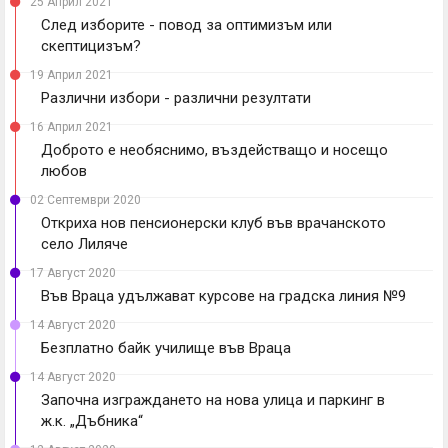
25 Април 2021
След изборите - повод за оптимизъм или
скептицизъм?
19 Април 2021
Различни избори - различни резултати
16 Април 2021
Доброто е необяснимо, въздействащо и носещо
любов
02 Септември 2020
Откриха нов пенсионерски клуб във врачанското
село Лиляче
17 Август 2020
Във Враца удължават курсове на градска линия №9
14 Август 2020
Безплатно байк училище във Враца
14 Август 2020
Започна изграждането на нова улица и паркинг в
ж.к. „Дъбника“