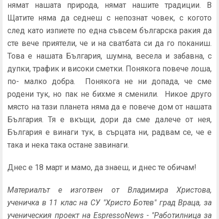
нямат нашата природа, нямат нашите традиции. В
Щатите няма да седнеш с непознат човек, с когото
след като изпиете по една съвсем българска ракия да
сте вече приятели, че и на сватбата си да го поканиш.
Това е нашата България, шумна, весела и забавна, с
дупки, трафик и високи сметки. Понякога повече лоша,
по- малко добра. Понякога не ни допада, че сме
родени тук, но пак не бихме я сменили. Никое друго
място на тази планета няма да е повече дом от нашата
България. Тя е вкъщи, дори да сме далече от нея,
България е винаги тук, в сърцата ни, радвам се, че е
така и нека така остане завинаги.
Днес е 18 март и мамо, да знаеш, и днес те обичам!
Материалът е изготвен от Владимира Христова,
ученичка в 11 клас на СУ "Христо Ботев" град Враца, за
ученическия проект на EspressoNews - "Работилница за