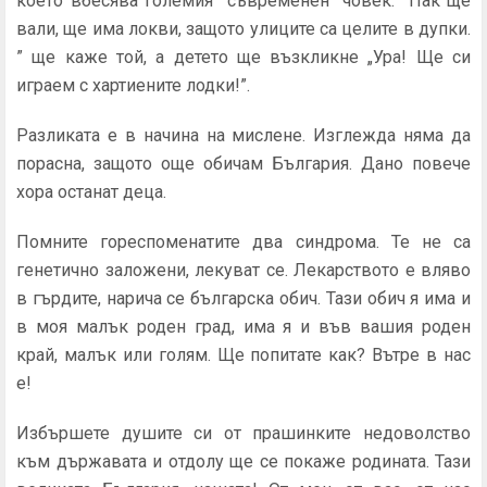
което вбесява големия ”съвременен” човек. ”Пак ще
вали, ще има локви, защото улиците са целите в дупки.
” ще каже той, а детето ще възкликне „Ура! Ще си
играем с хартиените лодки!”.
Разликата е в начина на мислене. Изглежда няма да
порасна, защото още обичам България. Дано повече
хора останат деца.
Помните гореспоменатите два синдрома. Те не са
генетично заложени, лекуват се. Лекарството е вляво
в гърдите, нарича се българска обич. Тази обич я има и
в моя малък роден град, има я и във вашия роден
край, малък или голям. Ще попитате как? Вътре в нас
е!
Избършете душите си от прашинките недоволство
към държавата и отдолу ще се покаже родината. Тази