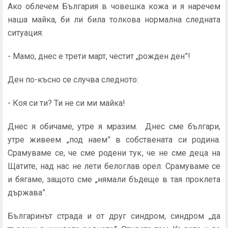
Ако облечем България в човешка кожа и я наречем
наша майка, би ли била толкова нормална следната
ситуация:
- Мамо, днес е трети март, честит „рожден ден”!
Ден по-късно се случва следното:
- Коя си ти? Ти не си ми майка!
Днес я обичаме, утре я мразим. Днес сме българи,
утре живеем „под наем” в собствената си родина.
Срамуваме се, че сме родени тук, че не сме деца на
Щатите, над нас не лети белоглав орел. Срамуваме се
и бягаме, защото сме „нямали бъдеще в тая проклета
държава”.
Българинът страда и от друг синдром, синдром „да