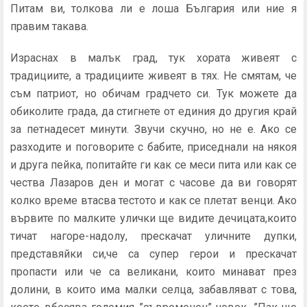
Питам ви, толкова ли е лоша България или ние я
правим такава.
Израснах в малък град, тук хората живеят с
традициите, а традициите живеят в тях. Не смятам, че
съм патриот, но обичам градчето си. Тук можете да
обиколите града, да стигнете от единия до другия край
за петнадесет минути. Звучи скучно, но не е. Ако се
разходите и поговорите с бабите, приседнали на някоя
и друга пейка, попитайте ги как се меси пита или как се
чества Лазаров ден и могат с часове да ви говорят
колко време втасва тестото и как се плетат венци. Ако
вървите по малките улички ще видите дечицата,които
тичат нагоре-надолу, прескачат уличните дупки,
представяйки си,че са супер герои и прескачат
пропасти или че са великани, които минават през
долини, в които има малки селца, забавляват с това,