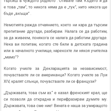
търсиш в чуждото родното”. Отивате там. Където и да
е това „там”, то никога няма да е „тук”, нито някога ще
бъде „вкъщи” .
Немотията ражда отчаянието, което ни кара да търсим
препитание другаде, разбирам. Налага се да работим,
за да живеем, понякога се налага да работим другаде.
Нека ви попитам, когато сте били в детската градина
или в началното училище, нарекохте ли някоя учителка
„мамо”?
Когато учихте за Декларацията за независимост,
почувствахте ли се американци? Когато учихте за Луи
XIV, кралят слънце, почувствахте ли се французи?
„Държавата, това съм аз.“ е казал френският крал, ще
си позволя да открадна и перифразирам думите му.
Държавата, това сме ние! Вината е наша за умиращото