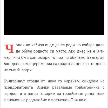
Ч
овек не избира къде да се роди, но избира дали
да обича родното си място. Ако днес не е 3-ти
март или 6-ти септември, то ние не обичаме България.
Ако днес няма церемония на градския център, то днес
не сме българи.
Българинът страда от, нека го наречем, синдром на
псевдопатриота. Всички развяваме трибагреника с
гордост и с патос говорим за геройските дела, този
феномен на родолюбие е временен. Тъжно е.