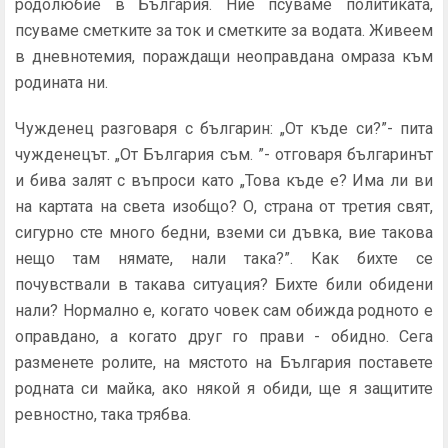
родолюбие в България. Ние псуваме политиката,
псуваме сметките за ток и сметките за водата. Живеем
в дневнотемия, пораждащи неоправдана омраза към
родината ни.
Чужденец разговаря с българин: „От къде си?”- пита
чужденецът. „От България съм. ”- отговаря българинът
и бива залят с въпроси като „Това къде е? Има ли ви
на картата на света изобщо? О, страна от третия свят,
сигурно сте много бедни, вземи си дъвка, вие такова
нещо там нямате, нали така?”. Как бихте се
почувствали в такава ситуация? Бихте били обидени
нали? Нормално е, когато човек сам обижда родното е
оправдано, а когато друг го прави - обидно. Сега
разменете ролите, на мястото на България поставете
родната си майка, ако някой я обиди, ще я защитите
ревностно, така трябва.