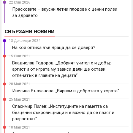
22 Юли 2026
Прасковите – вкусни летни плодове с ценни ползи
за здравето
СВЪРЗАНИ НОВИНИ
13 Декември 2024
На коя оптика във Враца да се доверя?
15 Юни 2021
Владислав Тодоров: „Добрият учител е и добър
артист и от играта му зависи дали ще остави
отпечатък в главите на децата“
28 Май 2021
Ивелина Вълчанова: „Вярвам в добротата у хората“
25 Май 2021
Спасимир Пилев: „Институциите на паметта са
безценни съкровищници и е важно да се пазят и
разрастват“
18 Май 2021