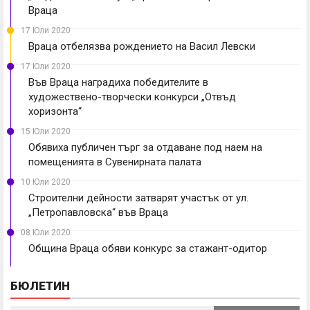
Враца
17 Юли 2020
Враца отбелязва рождението на Васил Левски
17 Юли 2020
Във Враца наградиха победителите в
художествено-творчески конкурси „Отвъд
хоризонта“
15 Юли 2020
Обявиха публичен търг за отдаване под наем на
помещенията в Сувенирната палата
10 Юли 2020
Строителни дейности затварят участък от ул.
„Петропавловска“ във Враца
08 Юли 2020
Община Враца обяви конкурс за стажант-одитор
БЮЛЕТИН