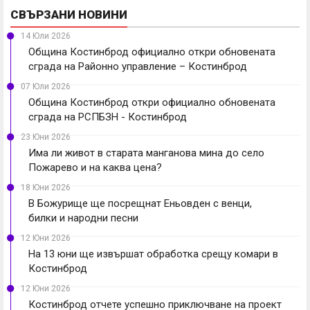
СВЪРЗАНИ НОВИНИ
14 Юли 2026
Община Костинброд официално откри обновената
сграда на Районно управление – Костинброд
07 Юли 2026
Община Костинброд откри официално обновената
сграда на РСПБЗН - Костинброд
23 Юни 2026
Има ли живот в старата манганова мина до село
Пожарево и на каква цена?
18 Юни 2026
В Божурище ще посрещнат Еньовден с венци,
билки и народни песни
12 Юни 2026
На 13 юни ще извършат обработка срещу комари в
Костинброд
12 Юни 2026
Костинброд отчете успешно приключване на проект