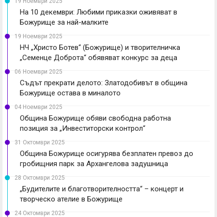
19 Ноември 2025
На 10 декември: Любими приказки оживяват в
Божурище за най-малките
19 Ноември 2025
НЧ „Христо Ботев“ (Божурище) и творителничка
„Семенце Доброта“ обявяват конкурс за деца
06 Ноември 2025
Съдът прекрати делото: Златодобивът в община
Божурище остава в миналото
04 Ноември 2025
Община Божурище обяви свободна работна
позиция за „Инвеститорски контрол“
31 Октомври 2025
Община Божурище осигурява безплатен превоз до
гробищния парк за Архангелова задушница
28 Октомври 2025
„Будителите и благотворителността“ – концерт и
творческо ателие в Божурище
24 Октомври 2025