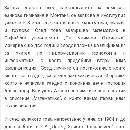
Затова веднага след завършването на немската
езикова гимназия в Монтана, се записва в институт за
учители 5-8 клас със специалност математика, физика
и трудово. След това завършва математика в
Софийски университет „Св. Климент Охридски“.
Изкарва още две години следдипломна квалификация
за учител по информационни технологии и
информатика, с което придобива втори клас
квалификация. Сред личните си постижения, с които
много се гордее, са двата математически сборника,
които е написала заедно с покойния вече господин
Александър Кючуков. А по-късно има и няколко статии
в списание „Математика“, с които взима първи клас
квалификация.
И след всичкото това непрестанно учене, от 1984 г. до
днес работи в СУ „Летец Христо Топракчиев“ като