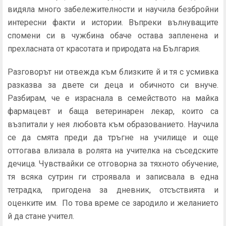
видяла много забележителности и научила безбройни
интересни факти и истории. Въпреки вълнуващите
спомени си в чужбина обаче остава запленена и
прехласната от красотата и природата на България.
Разговорът ни отвежда към близките й и тя с усмивка
разказва за двете си деца и обичното си внуче.
Разбирам, че е израснала в семейството на майка
фармацевт и баща ветеринарен лекар, които са
възпитали у нея любовта към образованието. Научила
се да смята преди да тръгне на училище и още
оттогава влизала в ролята на учителка на съседските
дечица. Чувствайки се отговорна за тяхното обучение,
тя всяка сутрин ги строявала и записвала в една
тетрадка, пригодена за дневник, отсъствията и
оценките им. По това време се зародило и желанието
й да стане учител.