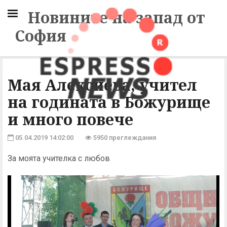
Новините на запад от
София
Мая Алексиева, учител
на годината в Божурище
и много повече
05.04.2019 14:02:00
5950 преглеждания
За моята учителка с любов