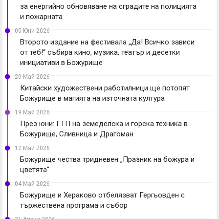
за енергийно обновяване на сградите на полицията
и пожарната
05 Юни 2026
Второто издание на фестивала „Да! Всичко зависи
от теб!“ събира кино, музика, театър и десетки
инициативи в Божурище
20 Май 2026
Китайски художествени работилници ще потопят
Божурище в магията на източната култура
19 Май 2026
През юни: ГТП на земеделска и горска техника в
Божурище, Сливница и Драгоман
12 Май 2026
Божурище чества тридневен „Празник на божура и
цветята“
04 Май 2026
Божурище и Хераково отбелязват Гергьовден с
тържествена програма и събор