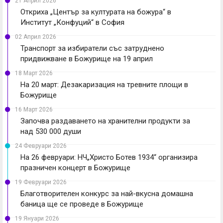
21 Април 2026
Откриха „Център за културата на божура“ в
Институт „Конфуций“ в София
02 Април 2026
Транспорт за избиратели със затруднено
придвижване в Божурище на 19 април
18 Март 2026
На 20 март: Дезакаризация на тревните площи в
Божурище
16 Март 2026
Започва раздаването на хранителни продукти за
над 530 000 души
24 Февруари 2026
На 26 февруари: НЧ„Христо Ботев 1934“ организира
празничен концерт в Божурище
19 Февруари 2026
Благотворителен конкурс за най-вкусна домашна
баница ще се проведе в Божурище
19 Януари 2026