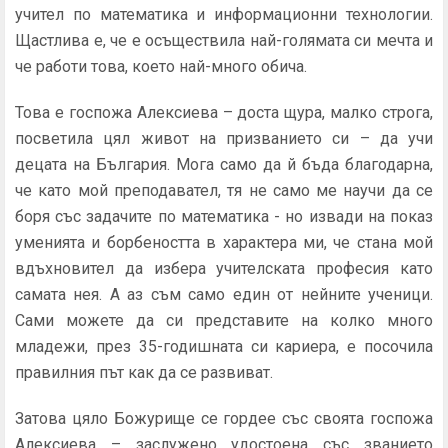
учител по математика и информационни технологии.
Щастлива е, че е осъществила най-голямата си мечта и
че работи това, което най-много обича.
Това е госпожа Алексиева – доста щура, малко строга,
посветила цял живот на призванието си – да учи
децата на България. Мога само да й бъда благодарна,
че като мой преподавател, тя не само ме научи да се
боря със задачите по математика - но извади на показ
уменията и борбеността в характера ми, че стана мой
вдъхновител да избера учителската професия като
самата нея. А аз съм само един от нейните ученици.
Сами можете да си представите на колко много
младежи, през 35-годишната си кариера, е посочила
правилния път как да се развиват.
Затова цяло Божурище се гордее със своята госпожа
Алексиева – заслужено удостоена със званието