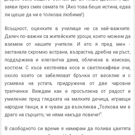
заяви през смях самата тя. (Ако това беше истина, едва
ли щеше да ни е толкова любима!).
Всъщност, оценките в училище не са най-важните.
Далеч по-важни са житейските уроци, които можем да
вземем от нашите учители. И ето я пред мен -
застанала скромно встрани, възрастна, дребна на ръст,
поддържана и елегантна дама, облечена в изискан,
костюм. С къса кестенява коса и светлокафяви очи,
около които се забелязват бръчки от веселие и с
усмивка на устата, придружена от две чаровни
трапчинки. Виждам как е просълзена от радост и
умиление пред гледката на малките дечица, играещи
народни танци, и я чувам да възкликва „Толкова ми е
драго на сърцето, че няма накъде повече!“.
В свободното си време я намирам да полива цветята