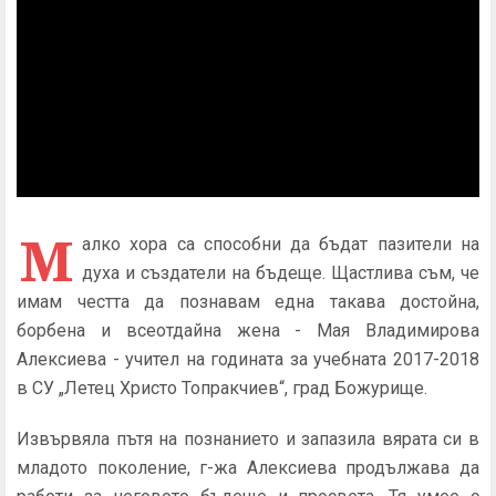
М
алко хора са способни да бъдат пазители на
духа и създатели на бъдеще. Щастлива съм, че
имам честта да познавам една такава достойна,
борбена и всеотдайна жена - Мая Владимирова
Алексиева - учител на годината за учебната 2017-2018
в СУ „Летец Христо Топракчиев“, град Божурище.
Извървяла пътя на познанието и запазила вярата си в
младото поколение, г-жа Алексиева продължава да