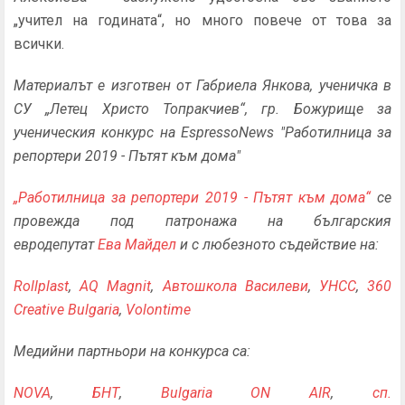
„учител на годината“, но много повече от това за
всички.
Материалът е изготвен от Габриела Янкова, ученичка в
СУ „Летец Христо Топракчиев“, гр. Божурище за
ученическия конкурс на EspressoNews "Работилница за
репортери 2019 - Пътят към дома"
„Работилница за репортери 2019 - Пътят към дома“
се
провежда под патронажа на българския
евродепутат
Ева Майдел
и с любезното съдействие на:
Rollplast
,
AQ Magnit
,
Автошкола Василеви
,
УНСС
,
360
Creative Bulgaria
,
Volontime
Медийни партньори на конкурса са:
NOVA
,
БНТ
,
Bulgaria ON AIR
,
сп.