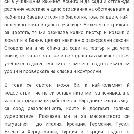
си в училищния кабинет. Хобито й да сади и отглежда
растения наистина е дало отражение на обстановката в
кабинета. Заедно с този по биология, това са двете най-
зелени кътчета в цялото училище. Увлечена в грижите
за цветята, тя ми разказва колко пъстър и красив е
домът й в Банкя, целият накичен с разнородни саксии.
Споделя ми и че обича да ходи на театър и да чете
книги, но за второто не й се отдава възможност през
учебната година, тъй като е заета с подготовката на
уроци и проверката на класни и контролни.
В това се състои, може би, и най-големият й
недостатък - че не си оставя нито миг за почивка, а е
изцяло отдадена на работата си. Народните танци също
са сред развлеченията, които й доставят голямо
удоволствие. Разказва ми и за множеството си
пътувания - до Италия, Франция, Германия, Русия,
Босна и Херцеговина, Турция и Гърция, където е