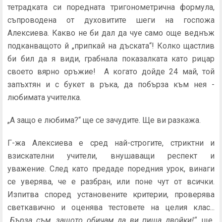
тетрадката си поредната тригонометрична формула,
съпроводена от духовитите шеги на госпожа
Алексиева. Какво не би дал да чуе само още веднъж
подканващото й „припкай на дъската“! Колко щастлив
би бил да я види, грабнала показалката като рицар
своето вярно оръжие! А когато дойде 24 май, той
запъхтян и с букет в ръка, да побърза към нея -
любимата учителка.
„А защо е любима?“ ще се зачудите. Ще ви разкажа.
Г-жа Алексиева е сред най-строгите, стриктни и
взискателни учители, внушаващи респект и
уважение. След като предаде поредния урок, винаги
се уверява, че е разбран, или поне чут от всички.
Изпитва според установените критерии, проверява
светкавично и оценява тестовете на целия клас...
„Бърза съм, защото обичам да ви пиша двойки!“
, ще