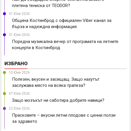
плетена тениска от TEODOR?
31 Юли 2026
Община Костинброд с официален Viber канал за
бърза и надеждна информация
31 Юли 2026
Поредна музикална вечер от програмата на летните
концерти в Костинброд
ИЗБРАНО
10 Юни 2026
Полезен, вкусен и засищащ: Защо нахутът
заслужава място на всяка трапеза?
07 Юли 2026
Защо мозъкът ни саботира добрите навици?
22 Юли 2026
Прасковите – вкусни летни плодове с ценни ползи
за здравето