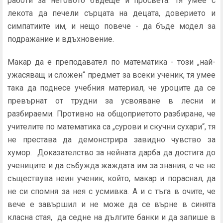
работи за неговото бъдеще и просвета. Тя умее с
лекота да печели сърцата на децата, доверието и
симпатиите им, и нещо повече - да бъде модел за
подражание и вдъхновение.
Макар да е преподавател по математика - този „най-
ужасяващ и сложен“ предмет за всеки ученик, тя умее
така да поднесе учебния материал, че уроците да се
превърнат от трудни за усвояване в лесни и
разбираеми. Противно на общоприетото разбиране, че
учителите по математика са „сурови и скучни сухари“, тя
не престава да демонстрира завидно чувство за
хумор. Доказателство за нейната дарба да достига до
учениците и да събужда жаждата им за знания, е че не
съществува неин ученик, който, макар и пораснал, да
не си спомня за нея с усмивка. А и с тъга в очите, че
вече е завършил и не може да се върне в синята
класна стая, да седне на дългите банки и да запише в