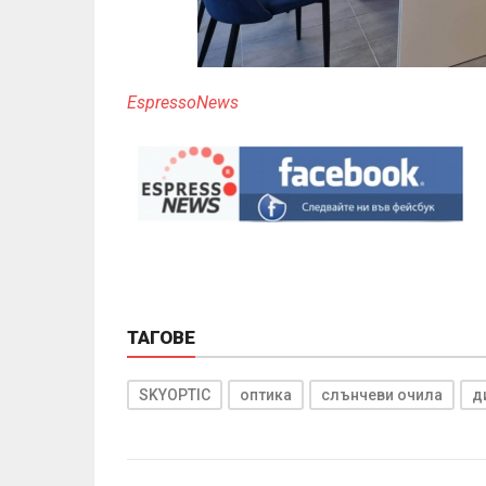
EspressoNews
ТАГОВЕ
SKYOPTIC
оптика
слънчеви очила
д