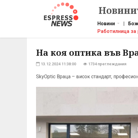
Новинит
Новини
|
Бож
Работилница за
На коя оптика във Вра
13.12.2024 11:38:00
1734 преглеждания
SkyOptic Враца – висок стандарт, професи