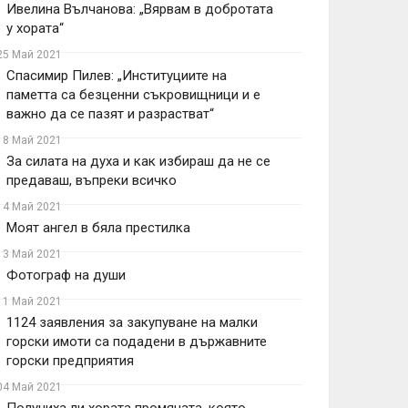
Ивелина Вълчанова: „Вярвам в добротата
у хората“
25 Май 2021
Спасимир Пилев: „Институциите на
паметта са безценни съкровищници и е
важно да се пазят и разрастват“
18 Май 2021
За силата на духа и как избираш да не се
предаваш, въпреки всичко
14 Май 2021
Моят ангел в бяла престилка
13 Май 2021
Фотограф на души
11 Май 2021
1124 заявления за закупуване на малки
горски имоти са подадени в държавните
горски предприятия
04 Май 2021