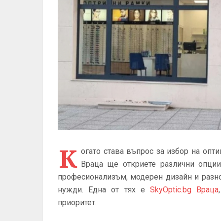
К
огато става въпрос за избор на опт
Враца ще откриете различни опции
професионализъм, модерен дизайн и разно
нужди. Една от тях е
SkyOptic.bg Враца
приоритет.