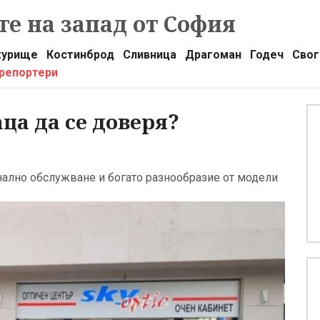
е на запад от София
урище
Костинброд
Сливница
Драгоман
Годеч
Свог
 репортери
ца да се доверя?
онално обслужване и богато разнообразие от модели