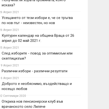
Получиха ли хората промяната, която
искаха?
26 Април 2021
Усещането от тези избори е, че се тръгва
по нов път - неизвестен, но нов
26 Април 2021
Културен календар на община Враца от 26
април до 02 май 2021 г.
25 Април 2021
След изборите - повод за оптимизъм или
скептицизъм?
19 Април 2021
Различни избори - различни резултати
16 Април 2021
Доброто е необяснимо, въздействащо и
носещо любов
02 Септември 2020
Откриха нов пенсионерски клуб във
врачанското село Лиляче