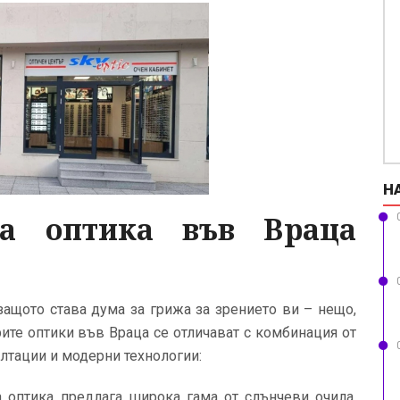
Н
на оптика във Враца
защото става дума за грижа за зрението ви – нещо,
рите оптики във Враца се отличават с комбинация от
лтации и модерни технологии:
а оптика предлага широка гама от слънчеви очила,