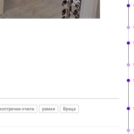
иоптрични очила
рамки
Враца