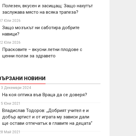
Полезен, вкусен и засищащ: Защо нахутът
заслужава място на всяка трапеза?
07 Юли 2026
Защо мозъкът ни саботира добрите
навици?
22 Юли 2026
Прасковите – вкусни летни плодове с
ценни ползи за здравето
ВЪРЗАНИ НОВИНИ
13 Декември 2024
На коя оптика във Враца да се доверя?
15 Юни 2021
Владислав Тодоров: „Добрият учител е и
добър артист и от играта му зависи дали
ще остави отпечатък в главите на децата“
28 Май 2021