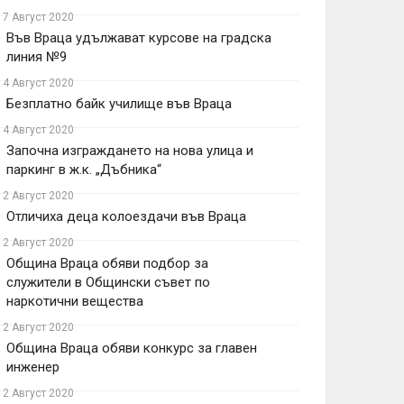
17 Август 2020
Във Враца удължават курсове на градска
линия №9
14 Август 2020
Безплатно байк училище във Враца
14 Август 2020
Започна изграждането на нова улица и
паркинг в ж.к. „Дъбника“
12 Август 2020
Отличиха деца колоездачи във Враца
12 Август 2020
Община Враца обяви подбор за
служители в Общински съвет по
наркотични вещества
12 Август 2020
Община Враца обяви конкурс за главен
инженер
12 Август 2020