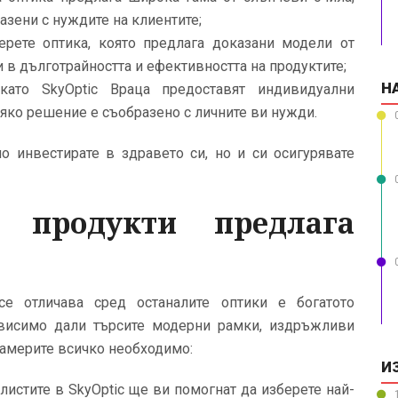
азени с нуждите на клиентите;
рете оптика, която предлага доказани модели от
 в дълготрайността и ефективността на продуктите;
Н
 като SkyOptic Враца предоставят индивидуални
всяко решение е съобразено с личните ви нужди.
о инвестирате в здравето си, но и си осигурявате
 продукти предлага
се отличава сред останалите оптики е богатото
ависимо дали търсите модерни рамки, издръжливи
намерите всичко необходимо:
И
истите в SkyOptic ще ви помогнат да изберете най-