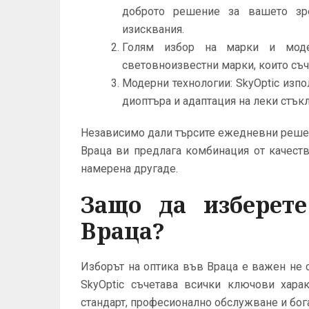
доброто решение за вашето зр
изисквания.
Голям избор на марки и моде
световноизвестни марки, които съч
Модерни технологии: SkyOptic изп
диоптъра и адаптация на леки стък
Независимо дали търсите ежедневни решени
Враца ви предлага комбинация от качест
намерена другаде.
Защо да изберете
Враца?
Изборът на оптика във Враца е важен не с
SkyOptic съчетава всички ключови харак
стандарт, професионално обслужване и бог