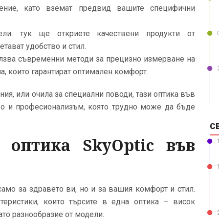
ение, като вземат предвид вашите специфични
ли: тук ще откриете качествени продукти от
етават удобство и стил.
олзва съвременни методи за прецизно измерване на
ла, които гарантират оптимален комфорт.
я, или очила за специални поводи, тази оптика във
во и професионализъм, която трудно може да бъде
С
 оптика SkyOptic във
амо за здравето ви, но и за вашия комфорт и стил.
теристики, които търсите в една оптика – висок
ато разнообразие от модели.