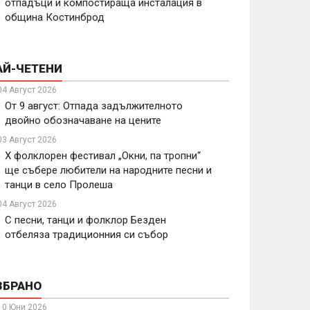
отпадъци и компостираща инсталация в
община Костинброд
АЙ-ЧЕТЕНИ
04 Август 2026
От 9 август: Отпада задължителното
двойно обозначаване на цените
03 Август 2026
X фолклорен фестивал „Окни, па тропни“
ще събере любители на народните песни и
танци в село Пролеша
04 Август 2026
С песни, танци и фолклор Безден
отбеляза традиционния си събор
ЗБРАНО
10 Юни 2026