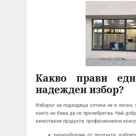
Какво прави ед
надежден избор?
Изборът на подходяща оптика не е лесен, 
което не бива да се пренебрегва. Най-доб
качествени продукти, професионални консу
разнообразие от продукти: добрат