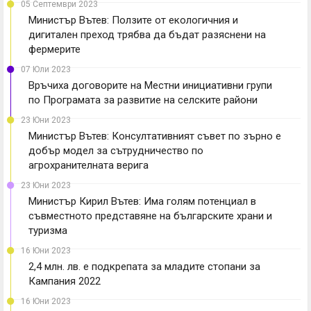
05 Септември 2023
Министър Вътев: Ползите от екологичния и
дигитален преход трябва да бъдат разяснени на
фермерите
07 Юли 2023
Връчиха договорите на Местни инициативни групи
по Програмата за развитие на селските райони
23 Юни 2023
Министър Вътев: Консултативният съвет по зърно е
добър модел за сътрудничество по
агрохранителната верига
23 Юни 2023
Министър Кирил Вътев: Има голям потенциал в
съвместното представяне на българските храни и
туризма
16 Юни 2023
2,4 млн. лв. е подкрепата за младите стопани за
Кампания 2022
16 Юни 2023