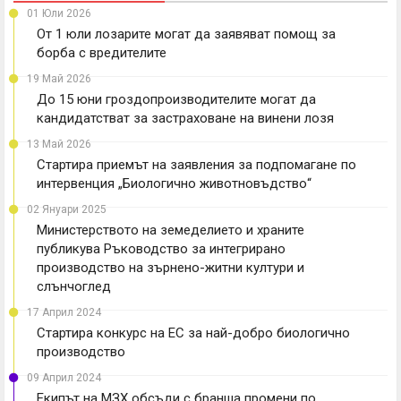
01 Юли 2026
От 1 юли лозарите могат да заявяват помощ за
борба с вредителите
19 Май 2026
До 15 юни гроздопроизводителите могат да
кандидатстват за застраховане на винени лозя
13 Май 2026
Стартира приемът на заявления за подпомагане по
интервенция „Биологично животновъдство“
02 Януари 2025
Министерството на земеделието и храните
публикува Ръководство за интегрирано
производство на зърнено-житни култури и
слънчоглед
17 Април 2024
Стартира конкурс на ЕС за най-добро биологично
производство
09 Април 2024
Екипът на МЗХ обсъди с бранша промени по