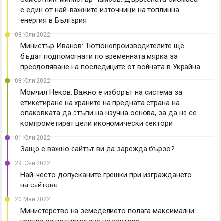
е един от най-важните източници на топлинна
енергия в България
08 Юли 2022
Министър Иванов: Тютюнопроизводителите ще
бъдат подпомогнати по временната мярка за
преодоляване на последиците от войната в Украйна
08 Юли 2022
Момчил Неков: Важно е изборът на система за
етикетиране на храните на предната страна на
опаковката да стъпи на научна основа, за да не се
компрометират цели икономически сектори
01 Юли 2022
Защо е важно сайтът ви да зарежда бързо?
29 Юни 2022
Най-често допусканите грешки при изграждането
на сайтове
20 Май 2022
Министерство на земеделието полага максимални