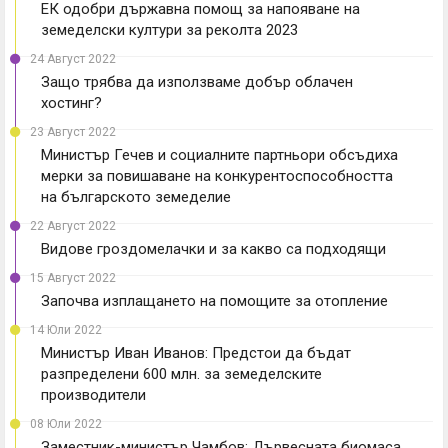
ЕК одобри държавна помощ за напояване на
земеделски култури за реколта 2023
24 Август 2022
Защо трябва да използваме добър облачен
хостинг?
23 Август 2022
Министър Гечев и социалните партньори обсъдиха
мерки за повишаване на конкурентоспособността
на българското земеделие
22 Август 2022
Видове гроздомелачки и за какво са подходящи
15 Август 2022
Започва изплащането на помощите за отопление
14 Юли 2022
Министър Иван Иванов: Предстои да бъдат
разпределени 600 млн. за земеделските
производители
08 Юли 2022
Заместник-министър Чамбов: Дървесната биомаса