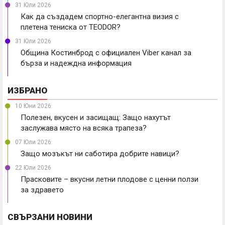
31 Юли 2026
Как да създадем спортно-елегантна визия с
плетена тениска от TEODOR?
31 Юли 2026
Община Костинброд с официален Viber канал за
бърза и надеждна информация
ИЗБРАНО
10 Юни 2026
Полезен, вкусен и засищащ: Защо нахутът
заслужава място на всяка трапеза?
07 Юли 2026
Защо мозъкът ни саботира добрите навици?
22 Юли 2026
Прасковите – вкусни летни плодове с ценни ползи
за здравето
СВЪРЗАНИ НОВИНИ