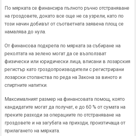
По мярката се финансира пълното ръчно отстраняване
на гроздовете, докато все още не са узрели, като по
този начин добивът от съответната заявена площ се
намалява до нула.
От финансова подкрепа по мярката за събиране на
реколтата на зелено могат да се възползват
физически или юридически лица, вписани в лозарския
регистър като гроздопроизводители с регистрирани
лозарски стопанства по реда на Закона за виното и
спиртните напитки.
Максималният размер на финансовата помощ, която
кандидатите могат да получат, е до 60 % от сумата на
преките разходи за операциите по отстраняване на
гроздовете и на загубата на приходи, произтичаща от
прилагането на мярката.