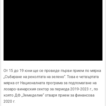
От 15 до 19 юни ще се проведе първи прием по мярка
„Събиране на реколтата на зелено“. Това е четвъртата
мярка от Националната програма за подпомагане на
лозаро-винарския сектор за периода 2019-2023 г., по
която ДФ „Земеделие“ отваря прием за финансова
2020 г.