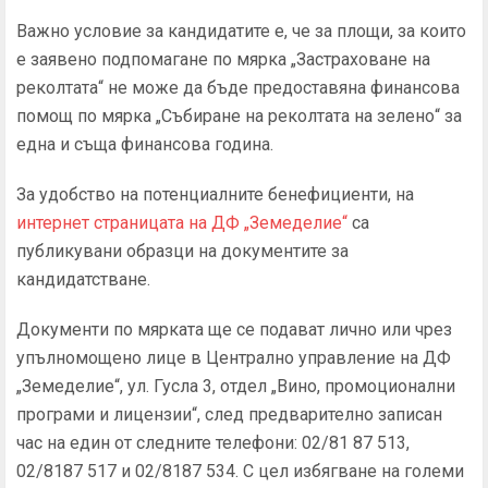
Важно условие за кандидатите е, че за площи, за които
е заявено подпомагане по мярка „Застраховане на
реколтата“ не може да бъде предоставяна финансова
помощ по мярка „Събиране на реколтата на зелено“ за
една и съща финансова година.
За удобство на потенциалните бенефициенти, на
интернет страницата на ДФ „Земеделие“
са
публикувани образци на документите за
кандидатстване.
Документи по мярката ще се подават лично или чрез
упълномощено лице в Централно управление на ДФ
„Земеделие“, ул. Гусла 3, отдел „Вино, промоционални
програми и лицензии“, след предварително записан
час на един от следните телефони: 02/81 87 513,
02/8187 517 и 02/8187 534. С цел избягване на големи