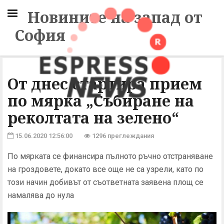
Новините на запад от
София
От днес стартира прием
по мярка „Събиране на
реколтата на зелено“
15.06.2020 12:56:00
1296 преглеждания
По мярката се финансира пълното ръчно отстраняване
на гроздовете, докато все още не са узрели, като по
този начин добивът от съответната заявена площ се
намалява до нула