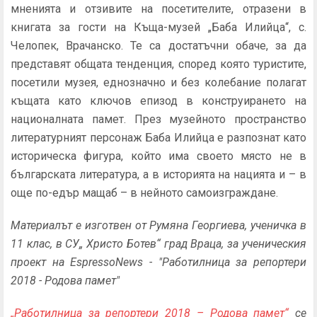
мненията и отзивите на посетителите, отразени в
книгата за гости на Къща-музей „Баба Илийца“, с.
Челопек, Врачанско. Те са достатъчни обаче, за да
представят общата тенденция, според която туристите,
посетили музея, еднозначно и без колебание полагат
къщата като ключов епизод в конструирането на
националната памет. През музейното пространство
литературният персонаж Баба Илийца е разпознат като
историческа фигура, който има своето място не в
българската литература, а в историята на нацията и – в
още по-едър мащаб – в нейното самоизграждане.
Материалът е изготвен от Румяна Георгиева, ученичка в
11 клас, в СУ„ Христо Ботев“ град Враца, за ученическия
проект на EspressoNews - "Работилница за репортери
2018 - Родова памет"
„Работилница за репортери 2018 – Родова памет“
се