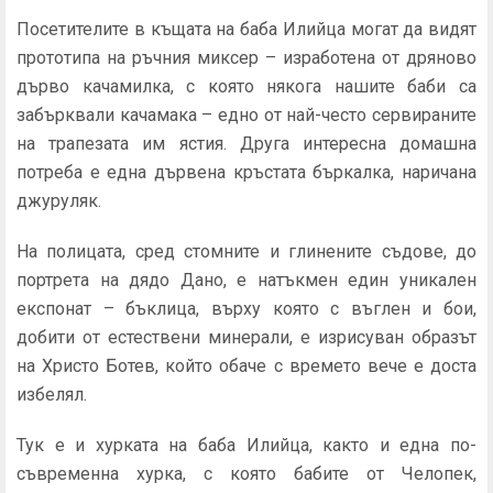
Посетителите в къщата на баба Илийца могат да видят
прототипа на ръчния миксер – изработена от дряново
дърво качамилка, с която някога нашите баби са
забърквали качамака – едно от най-често сервираните
на трапезата им ястия. Друга интересна домашна
потреба е една дървена кръстата бъркалка, наричана
джуруляк.
На полицата, сред стомните и глинените съдове, до
портрета на дядо Дано, е натъкмен един уникален
експонат – бъклица, върху която с въглен и бои,
добити от естествени минерали, е изрисуван образът
на Христо Ботев, който обаче с времето вече е доста
избелял.
Тук е и хурката на баба Илийца, както и една по-
съвременна хурка, с която бабите от Челопек,