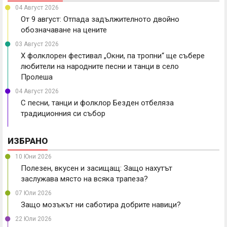
04 Август 2026
От 9 август: Отпада задължителното двойно
обозначаване на цените
03 Август 2026
X фолклорен фестивал „Окни, па тропни“ ще събере
любители на народните песни и танци в село
Пролеша
04 Август 2026
С песни, танци и фолклор Безден отбеляза
традиционния си събор
ИЗБРАНО
10 Юни 2026
Полезен, вкусен и засищащ: Защо нахутът
заслужава място на всяка трапеза?
07 Юли 2026
Защо мозъкът ни саботира добрите навици?
22 Юли 2026