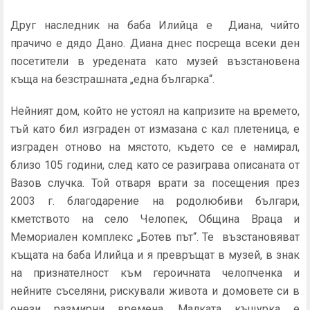
Друг наследник на баба Илийца е Диана, чийто
прачичо е дядо Дано. Диана днес посреща всеки ден
посетители в уредената като музей възстановена
къща на безстрашната „една българка“.
Нейният дом, който не устоял на капризите на времето,
тъй като бил изграден от измазана с кал плетеница, е
изграден отново на мястото, където се е намирал,
близо 105 години, след като се разиграва описаната от
Вазов случка. Той отваря врати за посещения през
2003 г. благодарение на родолюбиви българи,
кметството на село Челопек, Община Враца и
Мемориален комплекс „Ботев път“. Те възстановяват
къщата на баба Илийца и я превръщат в музей, в знак
на признателност към героичната челопченка и
нейните съселяни, рискували живота и домовете си в
онези размирни времена. Малката къщурка е