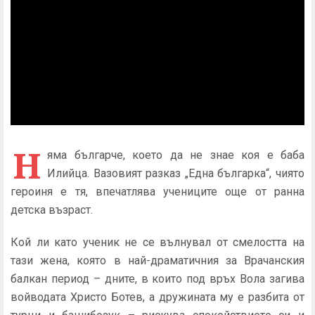
Н
яма българче, което да не знае коя е баба
Илийца. Вазовият разказ „Една българка“, чиято
героиня е тя, впечатлява учениците още от ранна
детска възраст.
Кой ли като ученик не се вълнувал от смелостта на
тази жена, която в най-драматичния за Врачанския
балкан период – дните, в които под връх Вола загива
войводата Христо Ботев, а дружината му е разбита от