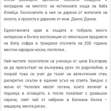
изградена на мястото на истинската къща на баба
Илийца. Експонатите в нея са дарени от жителите на
селото, а проекта е дарение от инж. Данчо Данов.
Единствената одая в къщата е побрала много
интересна и богата експозиция от някогашни предмети
на бита, софра и трикраки столчета на 200 години,
местни народни носии, постелки...
Най-честите посетители са ученици от цяла България,
за да присъстват на вълнуващ урок по родолюбие, а
покрай това се учат да тъкат на автентичния стан,
дискретно скътан в единия ъгъл на стаята. Заедно с
жени от Челопек месят погачи, които изпичат в
подница в огнището, а после похапват с домашно
сирене, пият чай от набрани в Балкана билки –
мащерка, мента риган...