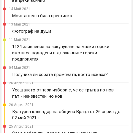
въпреки всичко
14 Май 2021
Моят ангел в бяла престилка
13 Май 2021
Фотограф на души
11 Май 2021
1124 заявления за закупуване на малки горски
имоти са подадени в държавните горски
предприятия
04 Май 2021
Получиха ли хората промяната, която искаха?
26 Април 2021
Усещането от тези избори е, че се тръгва по нов
път - неизвестен, но нов
26 Април 2021
Културен календар на община Враца от 26 април до
02 май 2021 г.
25 Април 2021