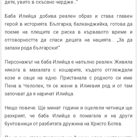
дете, увито в скъсано чердже…“
Баба Илийца добива реален образ и става главен
герой в историята. Българка, балканджийка, готова да
поеме на плещите си риска в кървавото време и
отговорността да спаси децата на нацията… „За да
запази рода български!“
Персонажът на баба Илийца е напълно реален. Живяла
някога в махалата с кошарите, където отглеждали
козе и овце на едно. Пристанала с родното си име
Пена в Челопек, тя се жени в Илиевия род и от там
започват да я наричат Илийца.
Нещо повече. Ще минат години и оцелели четници ще
разкрият, че баба Илийца е помагала и на други
бунтовници от разбитата дружина на Христо Ботев.