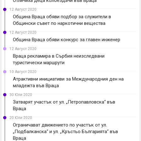
Отличиха деца колоездачи във Враца
12 Август 2020
Община Враца обяви подбор за служители в
Общински съвет по наркотични вещества
12 Август 2020
Община Враца обяви конкурс за главен инженер
12 Август 2020
Враца рекламира в Сърбия неизследвани
туристически маршрути
10 Август 2020
Атрактивни инициативи за Международния ден на
младежта във Враца
30 Юли 2020
Затварят участък от ул. „Петропавловска“ във
Враца
20 Юли 2020
Ограничават движението по участък от ул.
„Подбалканска“ и ул. „Кръстьо Българията“ във
Враца