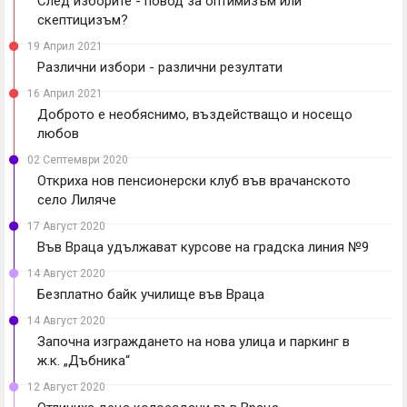
След изборите - повод за оптимизъм или
скептицизъм?
19 Април 2021
Различни избори - различни резултати
16 Април 2021
Доброто е необяснимо, въздействащо и носещо
любов
02 Септември 2020
Откриха нов пенсионерски клуб във врачанското
село Лиляче
17 Август 2020
Във Враца удължават курсове на градска линия №9
14 Август 2020
Безплатно байк училище във Враца
14 Август 2020
Започна изграждането на нова улица и паркинг в
ж.к. „Дъбника“
12 Август 2020