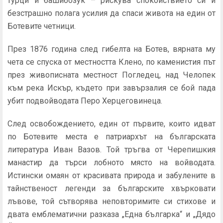
турци и башибозук – рискува спокойствието си и
безстрашно полага усилия да спаси живота на един от
Ботевите четници.
През 1876 година след гибелта на Ботев, вярната му
чета се спуска от местността Клено, по каменистия път
през живописната местност Погледец, над Челопек
към река Искър, където при завързалия се бой пада
убит подвойводата Перо Херцеговинеца.
След освобождението, един от първите, които идват
по Ботевите места е патриархът на българската
литература Иван Вазов. Той тръгва от Черепишкия
манастир да търси лобното място на войводата.
Истински омаян от красивата природа и забулените в
тайнственост легенди за българските хвърковати
лъвове, той сътворява неповторимите си стихове и
двата емблематични разказа „Една българка“ и „Дядо