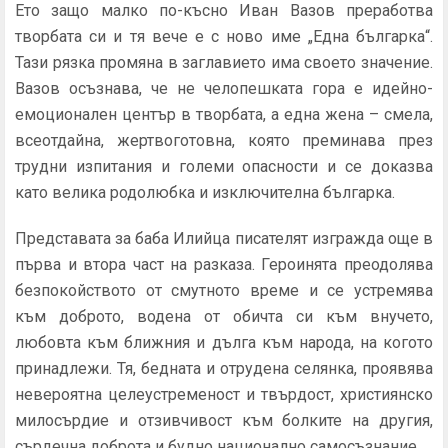
Ето защо малко по-късно Иван Вазов преработва
творбата си и тя вече е с ново име „Една българка“.
Тази рязка промяна в заглавието има своето значение.
Вазов осъзнава, че не челопешката гора е идейно-
емоционален център в творбата, а една жена – смела,
всеотдайна, жертвоготовна, която преминава през
трудни изпитания и големи опасности и се доказва
като велика родолюбка и изключителна българка.
Представата за баба Илийца писателят изгражда още в
първа и втора част на разказа. Героинята преодолява
безпокойството от смутното време и се устремява
към доброто, водена от обичта си към внучето,
любовта към ближния и дълга към народа, на когото
принадлежи. Тя, бедната и отрудена селянка, проявява
невероятна целеустременост и твърдост, християнско
милосърдие и отзивчивост към болките на другия,
сърдечна доброта и будно национално самосъзнание.