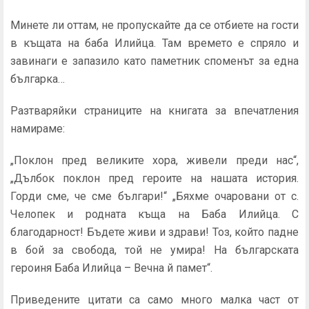
Минете ли оттам, не пропускайте да се отбиете на гости
в къщата на баба Илийца. Там времето е спряло и
завинаги е запазило като паметник споменът за една
българка…
Разтваряйки страниците на книгата за впечатления
намираме:
„Поклон пред великите хора, живели преди нас“,
„Дълбок поклон пред героите на нашата история.
Горди сме, че сме българи!“ „Бяхме очаровани от с.
Челопек и родната къща на Баба Илийца. С
благодарност! Бъдете живи и здрави! Тоз, който падне
в бой за свобода, той не умира! На българската
героиня Баба Илийца – Вечна й памет“.
Приведените цитати са само много малка част от