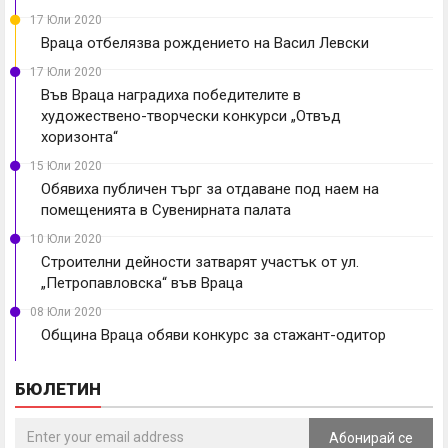
17 Юли 2020
Враца отбелязва рождението на Васил Левски
17 Юли 2020
Във Враца наградиха победителите в
художествено-творчески конкурси „Отвъд
хоризонта“
15 Юли 2020
Обявиха публичен търг за отдаване под наем на
помещенията в Сувенирната палата
10 Юли 2020
Строителни дейности затварят участък от ул.
„Петропавловска“ във Враца
08 Юли 2020
Община Враца обяви конкурс за стажант-одитор
БЮЛЕТИН
Абонирай се