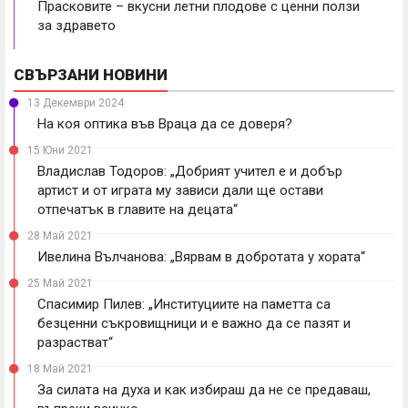
Прасковите – вкусни летни плодове с ценни ползи
за здравето
СВЪРЗАНИ НОВИНИ
13 Декември 2024
На коя оптика във Враца да се доверя?
15 Юни 2021
Владислав Тодоров: „Добрият учител е и добър
артист и от играта му зависи дали ще остави
отпечатък в главите на децата“
28 Май 2021
Ивелина Вълчанова: „Вярвам в добротата у хората“
25 Май 2021
Спасимир Пилев: „Институциите на паметта са
безценни съкровищници и е важно да се пазят и
разрастват“
18 Май 2021
За силата на духа и как избираш да не се предаваш,