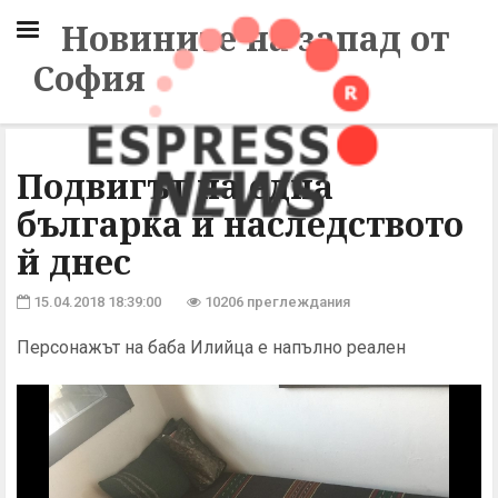
Новините на запад от
София
Подвигът на една
българка и наследството
й днес
15.04.2018 18:39:00
10206 преглеждания
Персонажът на баба Илийца е напълно реален