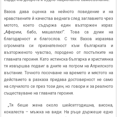
Вазов дава оценка на нейното поведение и на
нравствените й качества веднага след заглавието чрез
мотото, което съдържа един възторжен израз:
„Аферим, бабо, машаллах!“. Това са думи на
благодарност и благослов. С тях Вазов изразява
огромната си признателност към българката и
възторженото чувство, породено от постъпките на
главната героиня. Като истинска българка и християнка
тя извършва подвиг в дните на погром на Априлското
въстание. Точното посочване на времето и мястото на
действието в разказа придава достоверност не само
на случилото се през този ден, но говори и за реалното
съществуване на главната героиня.
„Тя беше жена около шейсетгодишна, висока,
кокалеста – мъжка на види. На ръце държеше едно