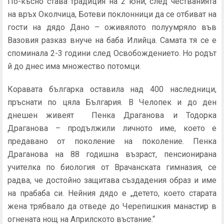
По-късно става традиция на 2 юни, след честванията
на връх Околчица, Ботеви поклонници да се отбиват на
гости на дядо Дано – оживялото полуумряло във
Вазовия разказ внуче на баба Илийца. Самата тя се е
споминала 2-3 години след Освобождението. Но родът
й до днес има множество потомци.
Коравата българка оставила над 400 наследници,
пръснати по цяла България. В Челопек и до ден
днешен живеят Пенка Драганова и Тодорка
Драганова – продължили личното име, което е
предавано от поколение на поколение. Пенка
Драганова на 88 годишна възраст, пенсионирана
учителка по биология от Врачанската гимназия, се
радва, че достойно защитава създадения образ и име
на прабаба си. Нейния дядо е „детето, което старата
жена трябвало да отведе до Черепишкия манастир в
огнената нощ на Априлското въстание.“