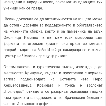
нагиздени в народни носии, показват на идващите тук
ученици как се преде.
Всеки докоснал се до автентичността на къщата може
да остави дарение за поддържането и обогатяването
на музейната сбирка, както и за паметника на връх
Околчица. Именно на път към този мемориал във
формата на огромен християнски кръст се минава
покрай къщата на баба Илийца, намираща се в самия
център на Челопек срещу църквата.
От там започва и туристическа пътека, извеждаща до
местността Кривульо, където в престрелка с черкези
загива подвойводата на Ботевата чета Перо
Херцеговинеца. Крайната й точка е заслонът
„Погледец“, откъдето се разкрива омайваща гледка
към долината в подножието на Врачанския балкан и
част от Искърското дефиле.