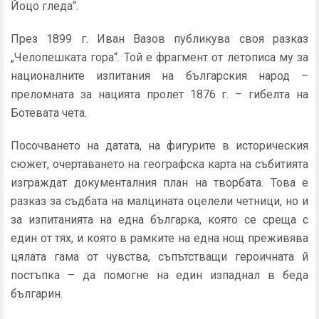
Йоцо гледа“.
През 1899 г. Иван Вазов публикува своя разказ
„Челопешката гора“. Той е фрагмент от летописа му за
националните изпитания на българския народ –
преломната за нацията пролет 1876 г. – гибелта на
Ботевата чета.
Посочването на датата, на фигурите в историческия
сюжет, очертаването на географска карта на събитията
изграждат документалния план на творбата. Това е
разказ за съдбата на малцината оцелели четници, но и
за изпитанията на една българка, която се среща с
един от тях, и която в рамките на една нощ преживява
цялата гама от чувства, съпътстващи героичната й
постъпка – да помогне на един изпаднал в беда
българин.