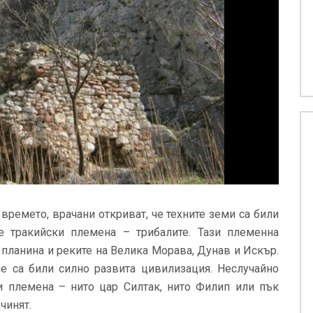
ремето, врачани откриват, че техните земи са били
е тракийски племена – трибалите. Тази племенна
планина и реките на Велика Морава, Дунав и Искър.
 че са били силно развита цивилизация. Неслучайно
ки племена – нито цар Силтак, нито Филип или пък
чинят.