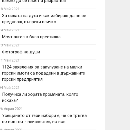
важно да се пазят и разрастват“
18 Май 2021
За силата на духа и как избираш да не се
предаваш, въпреки всичко
14 Май 2021
Моят ангел в бяла престилка
13 Май 2021
Фотограф на души
11 Май 2021
1124 заявления за закупуване на малки
горски имоти са подадени в държавните
горски предприятия
04 Май 2021
Получиха ли хората промяната, която
искаха?
26 Април 2021
Усещането от тези избори е, че се тръгва
по нов път - неизвестен, но нов