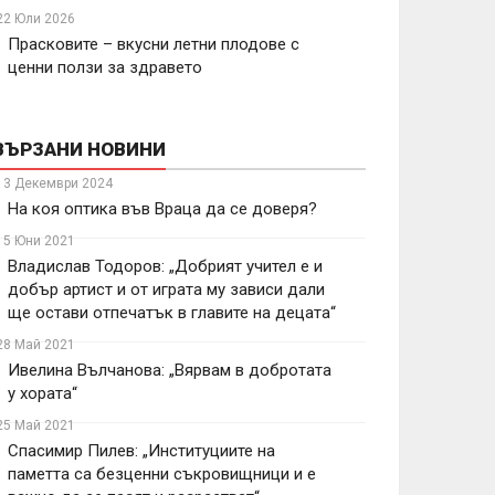
22 Юли 2026
Прасковите – вкусни летни плодове с
ценни ползи за здравето
ВЪРЗАНИ НОВИНИ
13 Декември 2024
На коя оптика във Враца да се доверя?
15 Юни 2021
Владислав Тодоров: „Добрият учител е и
добър артист и от играта му зависи дали
ще остави отпечатък в главите на децата“
28 Май 2021
Ивелина Вълчанова: „Вярвам в добротата
у хората“
25 Май 2021
Спасимир Пилев: „Институциите на
паметта са безценни съкровищници и е