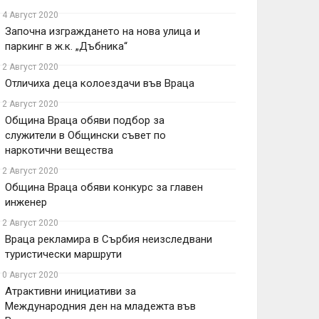
14 Август 2020
Започна изграждането на нова улица и
паркинг в ж.к. „Дъбника“
12 Август 2020
Отличиха деца колоездачи във Враца
12 Август 2020
Община Враца обяви подбор за
служители в Общински съвет по
наркотични вещества
12 Август 2020
Община Враца обяви конкурс за главен
инженер
12 Август 2020
Враца рекламира в Сърбия неизследвани
туристически маршрути
10 Август 2020
Атрактивни инициативи за
Международния ден на младежта във