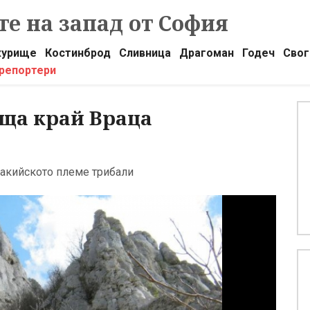
е на запад от София
урище
Костинброд
Сливница
Драгоман
Годеч
Свог
 репортери
ща край Враца
тракийското племе трибали