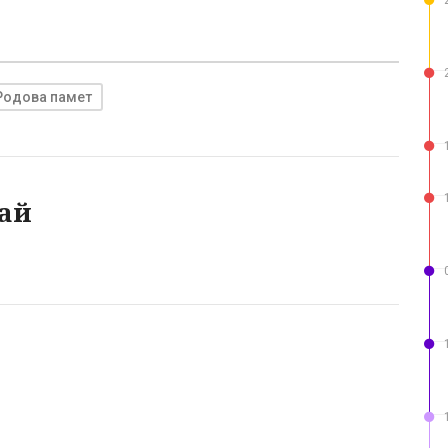
Родова памет
ай