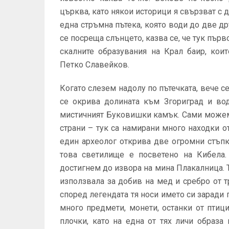
църква, като някои историци я свързват с 
една стръмна пътека, която води до две д
се посреща слънцето, казва се, че тук пър
скалните образувания на Крал баир, кои
Петко Славейков.
Когато слезем надолу по пътечката, вече с
се окрива долината към Згориград и во
мистичният Буковишки камък. Сами можем
страни – тук са намирани много находки о
един археолог открива две огромни стъпк
това светилище е посветено на Кибела
достигнем до извора на мина Плакалница. Т
използвала за добив на мед и сребро от т
според легендата тя носи името си заради
много предмети, монети, останки от птиц
плочки, като на една от тях личи образа