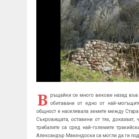
В
ръщайки се много векове назад във в
обитавани от едно от най-могъщит
общност е населявала земите между Стара 
Съкровищата, оставени от тях, доказват,
трибалите са сред най-големите тракийс
Александър Макендоски са могли да ги под