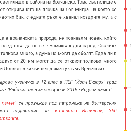
светилище в района на Врачанско. Това светилище е
от откриването на плочка на бог Митра, на която се
отно бик, с едната ръка е хванал ноздрите му, а с
а е врачанската природа, не познавам човек, който
 след това да не се е усмихвал дни наред. Скалите,
 толкова много, а дума не могат да обелят. Едва ли в
радиус от 20 км могат да се открият толкова много
и Лондон, а какви неща има тук във Врачанско...
дрова, ученичка в 12 клас в ПЕГ "Йоан Екзарх" град
s - "Работилница за репортери 2018 - Родова памет"
а памет“
се провежда под патронажа на българския
ото съдействие на
автошкола Василеви
,
360
amsonite
.