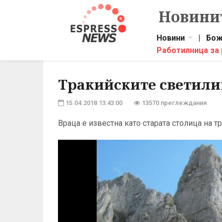
Новинит
Новини
|
Бож
Работилница за
Тракийските светили
15.04.2018 13:43:00
13570 преглеждания
Враца е известна като старата столица на 