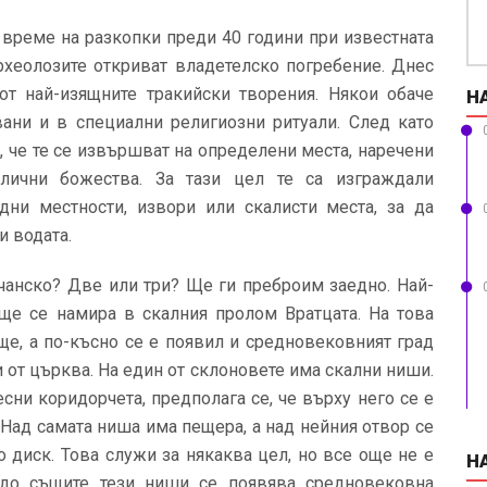
 време на разкопки преди 40 години при известната
рхеолозите откриват владетелско погребение. Днес
от най-изящните тракийски творения. Някои обаче
Н
вани и в специални религиозни ритуали. След като
, че те се извършват на определени места, наречени
злични божества. За тази цел те са изграждали
дни местности, извори или скалисти места, за да
и водата.
ачанско? Две или три? Ще ги преброим заедно. Най-
ище се намира в скалния пролом Вратцата. На това
ще, а по-късно се е появил и средновековният град
и от църква. На един от склоновете има скални ниши.
сни коридорчета, предполага се, че върху него се е
Над самата ниша има пещера, а над нейния отвор се
о диск. Това служи за някаква цел, но все още не е
Н
 до същите тези ниши се появява средновековна