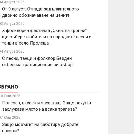
04 Август 2026
От 9 август: Отпада задължителното
двойно обозначаване на цените
03 Август 2026
X фолклорен фестивал „Окни, па тропни“
ще събере любители на народните песни и
танци в село Пролеша
04 Август 2026
С песни, танци и фолклор Безден
отбеляза традиционния си събор
ЗБРАНО
10 Юни 2026
Полезен, вкусен и засищащ: Защо нахутът
заслужава място на всяка трапеза?
07 Юли 2026
Защо мозъкът ни саботира добрите
навици?