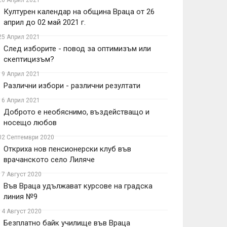
26 Април 2021
Културен календар на община Враца от 26
април до 02 май 2021 г.
25 Април 2021
След изборите - повод за оптимизъм или
скептицизъм?
19 Април 2021
Различни избори - различни резултати
16 Април 2021
Доброто е необяснимо, въздействащо и
носещо любов
02 Септември 2020
Откриха нов пенсионерски клуб във
врачанското село Лиляче
17 Август 2020
Във Враца удължават курсове на градска
линия №9
14 Август 2020
Безплатно байк училище във Враца