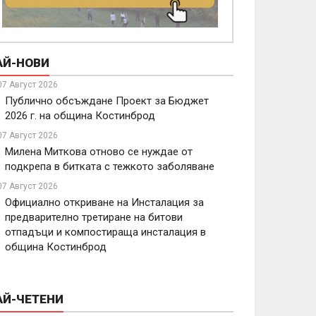
АЙ-НОВИ
07 Август 2026
Публично обсъждане Проект за Бюджет
2026 г. на община Костинброд
07 Август 2026
Милена Миткова отново се нуждае от
подкрепа в битката с тежкото заболяване
07 Август 2026
Официално откриване на Инсталация за
предварително третиране на битови
отпадъци и компостираща инсталация в
община Костинброд
АЙ-ЧЕТЕНИ