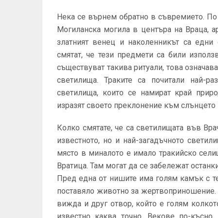
Нека се върнем обратно в съвремието. По
Могиланска могила в центъра на Враца, а
златният венец и наколенникът са едни 
смятат, че тези предмети са били използ
съществуват такива ритуали, това означава
светилища. Траките са почитали най-ра
светилища, които се намират край приро
изразят своето преклонение към слънцето 
Колко смятате, че са светилищата във Вр
известното, но и най-загадъчното светил
място в миналото е имало тракийско сели
Вратица. Там могат да се забележат останк
Пред една от нишите има голям камък с те
поставяло животно за жертвоприношение. 
вижда и друг отвор, който е голям колкот
известно каква точно. Векове по-късно