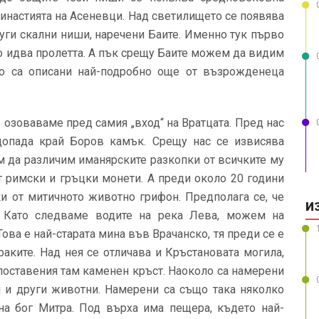
династията на Асеневци. Над светилището се появява
руги скални ниши, наречени Баите. Именно тук първо
во идва пролетта. А пък срещу Баите можем да видим
то са описани най-подробно още от възрожденеца
е озоваваме пред самия „вход“ на Вратцата. Пред нас
допада край Боров камък. Срещу нас се извисява
 да различим иманярските разкопки от всичките му
т римски и гръцки монети. А преди около 20 години
и от митичното животно грифон. Предполага се, че
И
. Като следваме водите на река Лева, можем на
ова е най-старата мина във Врачанско, тя преди се е
раките. Над нея се отличава и Кръстановата могила,
 поставения там каменен кръст. Наоколо са намерени
и и други животни. Намерени са също така няколко
 на бог Митра. Под върха има пещера, където най-