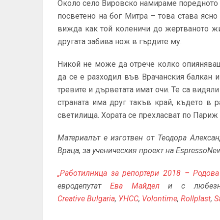
Около село Вировско намираме поредното 
посветено на бог Митра – това става ясно 
вижда как той коленичи до жертваното жив
другата забива нож в гърдите му.
Никой не може да отрече колко опияняващ
да се е разходил във Врачанския балкан и
тревите и дърветата имат очи. Те са видяли
страната има друг такъв край, където в 
светилища. Хората се прехласват по Париж 
Материалът е изготвен от Теодора Алексан
Враца, за ученическия проект на EspressoNew
„Работилница за репортери 2018 – Родов
евродепутат
Ева Майдел
и с любезн
Creative Bulgaria
,
УНСС
,
Volontime
,
Rollplast
,
S