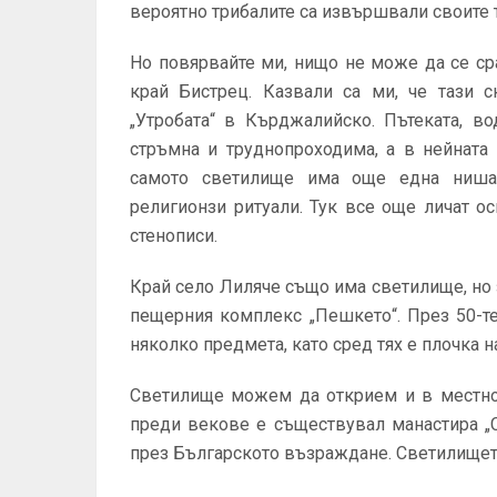
вероятно трибалите са извършвали своите 
Но повярвайте ми, нищо не може да се ср
край Бистрец. Казвали са ми, че тази 
„Утробата“ в Кърджалийско. Пътеката, в
стръмна и труднопроходима, а в нейната
самото светилище има още една ниша
религионзи ритуали. Тук все още личат о
стенописи.
Край село Лиляче също има светилище, но 
пещерния комплекс „Пешкето“. През 50-т
няколко предмета, като сред тях е плочка н
Светилище можем да открием и в местнос
преди векове е съществувал манастира „С
през Българското възраждане. Светилището