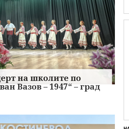
ерт на школите по
ан Вазов – 1947“ – град
Н