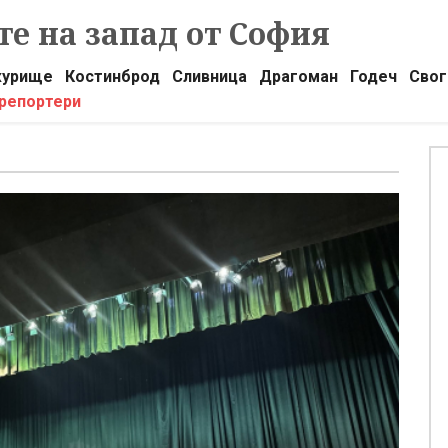
е на запад от София
урище
Костинброд
Сливница
Драгоман
Годеч
Свог
 репортери