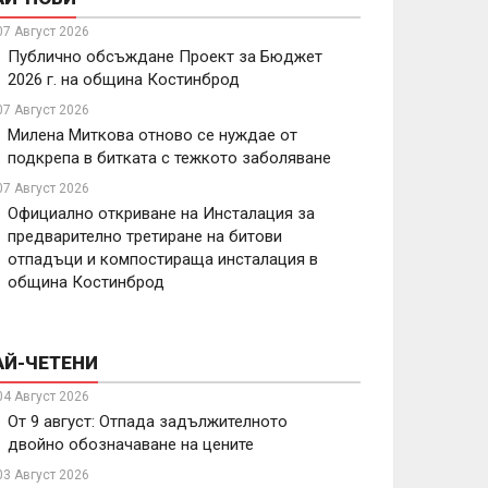
07 Август 2026
Публично обсъждане Проект за Бюджет
2026 г. на община Костинброд
07 Август 2026
Милена Миткова отново се нуждае от
подкрепа в битката с тежкото заболяване
07 Август 2026
Официално откриване на Инсталация за
предварително третиране на битови
отпадъци и компостираща инсталация в
община Костинброд
АЙ-ЧЕТЕНИ
04 Август 2026
От 9 август: Отпада задължителното
двойно обозначаване на цените
03 Август 2026