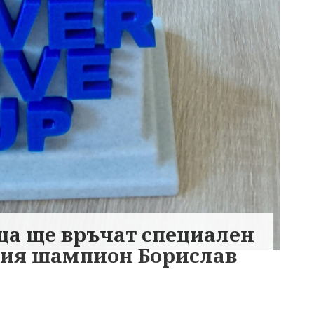
ца ще връчат специален
овия шампион Борислав