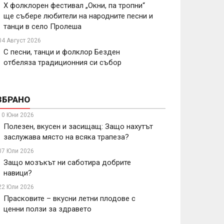
X фолклорен фестивал „Окни, па тропни“
ще събере любители на народните песни и
танци в село Пролеша
04 Август 2026
С песни, танци и фолклор Безден
отбеляза традиционния си събор
ЗБРАНО
10 Юни 2026
Полезен, вкусен и засищащ: Защо нахутът
заслужава място на всяка трапеза?
07 Юли 2026
Защо мозъкът ни саботира добрите
навици?
22 Юли 2026
Прасковите – вкусни летни плодове с
ценни ползи за здравето