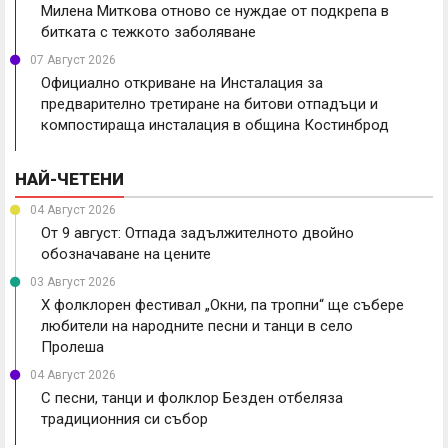
Милена Миткова отново се нуждае от подкрепа в
битката с тежкото заболяване
07 Август 2026
Официално откриване на Инсталация за
предварително третиране на битови отпадъци и
компостираща инсталация в община Костинброд
НАЙ-ЧЕТЕНИ
04 Август 2026
От 9 август: Отпада задължителното двойно
обозначаване на цените
03 Август 2026
X фолклорен фестивал „Окни, па тропни“ ще събере
любители на народните песни и танци в село
Пролеша
04 Август 2026
С песни, танци и фолклор Безден отбеляза
традиционния си събор