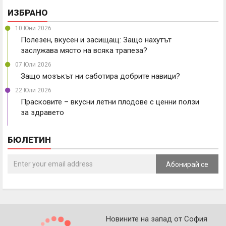
ИЗБРАНО
10 Юни 2026
Полезен, вкусен и засищащ: Защо нахутът
заслужава място на всяка трапеза?
07 Юли 2026
Защо мозъкът ни саботира добрите навици?
22 Юли 2026
Прасковите – вкусни летни плодове с ценни ползи
за здравето
БЮЛЕТИН
Абонирай се
Новините на запад от София