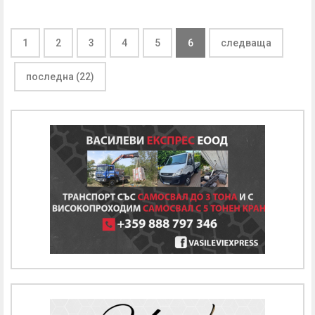
1
2
3
4
5
6
следваща
последна (22)