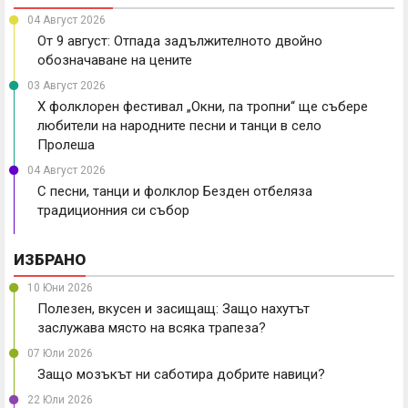
04 Август 2026
От 9 август: Отпада задължителното двойно
обозначаване на цените
03 Август 2026
X фолклорен фестивал „Окни, па тропни“ ще събере
любители на народните песни и танци в село
Пролеша
04 Август 2026
С песни, танци и фолклор Безден отбеляза
традиционния си събор
ИЗБРАНО
10 Юни 2026
Полезен, вкусен и засищащ: Защо нахутът
заслужава място на всяка трапеза?
07 Юли 2026
Защо мозъкът ни саботира добрите навици?
22 Юли 2026