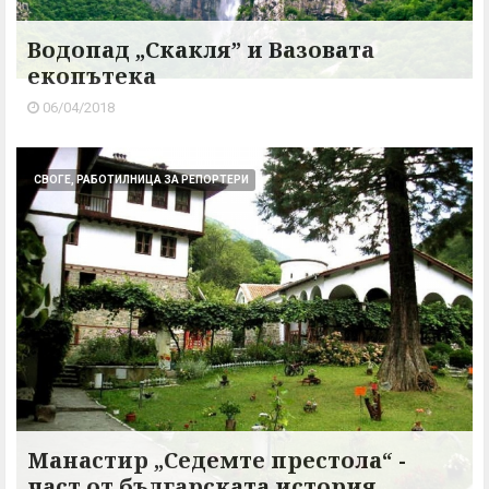
Водопад „Скакля” и Вазовата
екопътека
06/04/2018
СВОГЕ, РАБОТИЛНИЦА ЗА РЕПОРТЕРИ
Манастир „Седемте престола“ -
част от българската история