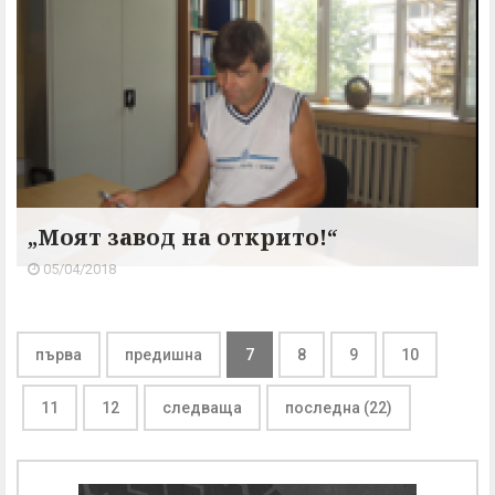
„Моят завод на открито!“
05/04/2018
първа
предишна
7
8
9
10
11
12
следваща
последна (22)