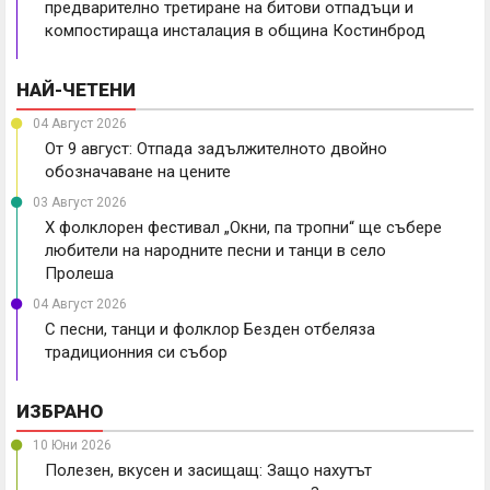
предварително третиране на битови отпадъци и
компостираща инсталация в община Костинброд
НАЙ-ЧЕТЕНИ
04 Август 2026
От 9 август: Отпада задължителното двойно
обозначаване на цените
03 Август 2026
X фолклорен фестивал „Окни, па тропни“ ще събере
любители на народните песни и танци в село
Пролеша
04 Август 2026
С песни, танци и фолклор Безден отбеляза
традиционния си събор
ИЗБРАНО
10 Юни 2026
Полезен, вкусен и засищащ: Защо нахутът