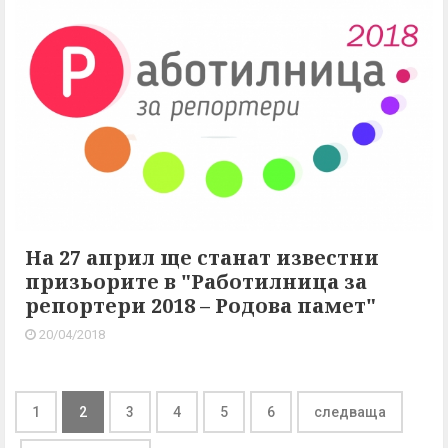
На 27 април ще станат известни
призьорите в "Работилница за
репортери 2018 – Родова памет"
20/04/2018
1
2
3
4
5
6
следваща