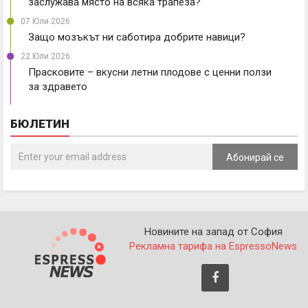
заслужава място на всяка трапеза?
07 Юли 2026
Защо мозъкът ни саботира добрите навици?
22 Юли 2026
Прасковите – вкусни летни плодове с ценни ползи
за здравето
БЮЛЕТИН
Абонирай се
Новините на запад от София
Рекламна тарифа на EspressoNews