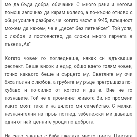
ме да бъда добра, обичайки. С много рани и негова
помощ започнах да карам колело, а по-късно отново с
общи усилия разбрах, че когато часът е 9:45, всъщност
можем да кажем, че е „десет без петнайсет“. Той успя,
с любов и постоянство, да сложи много парчета в
пъзела „Аз“.
Когато човек го погледнеше, някак си вдъхваше
респект. Беше висок и едър, общо взето голям човек,
точно каквото беше и сърцето му. Светлите му очи
бяха пълни с любов, а грубите му ръце прегръщаха по-
хубаво и по-силно от когото и да е. Вие не го
познавате. Той не е променил живота Ви, но промени
както моят, така и на цялото ми семейство. С малки,
незначителни на пръв поглед, забележки ми даваше
едни от най-ценните уроци по доброта.
На село, заедно с баба гледаха много цветя. Цветята