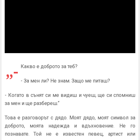
„-
Какво е доброто за теб?
- За мен ли? Не знам. Защо ме питаш?
- Когато в сънят си ме видиш и чуеш, ще си спомниш
за мен и ще разбереш.“
Това е разговорът с дядо. Моят дядо, моят символ за
доброто, моята надежда и вдъхновение. Не го
познавате. Той не е известен певец, артист или