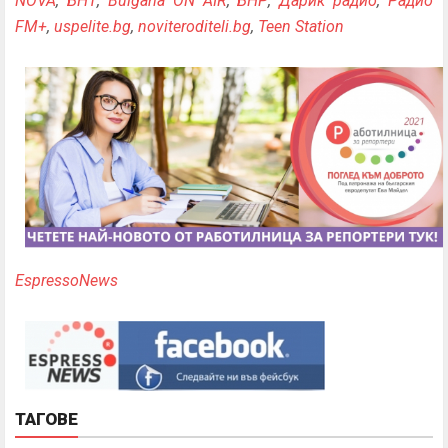
NOVA
,
БНТ
,
Bulgaria ON AIR
,
БНР
,
Дарик радио
,
Радио
FM+
,
uspelite.bg
,
noviteroditeli.bg
,
Teen Station
EspressoNews
ТАГОВЕ