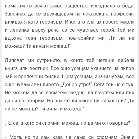
помагам на всяко живо същество, изпаднало в беда.
Започнах да се възхищавам на лекарската професия,
виждах я като героизъм. И когато слагах просто марля
и лепенка върху рана, аз се чувствах герой. Той ми
вдъхна този героизъм, повтаряйки ми „Ти ли не
можеш? Ти винаги можеш!“.
Липсват ми сутрините, в които той четеше дебела
книга или вестник. Все още усещам уханието на липов
чай и препечени филии. Щом усещам, значи чувам, все
още чувам звънливото „Добро утро!“. Сега той не е тук.
Не можем да се посмеем заедно, да почетем или пък
да си поговорим. Но знаете ли какво би казал той? „Ти
ли не можеш? Ти винаги можеш!“
„-Е, сега като си спомни, можеш ли да ми отговориш?
- Мога, но ти сам каза, че само си спомням. Значи