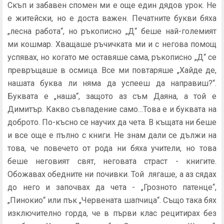
Скъп и забавен спомен ми е още един дядов урок. Не
е житейски, но е доста важен. Печатните букви бяха
„лесна работа“, но ръкописно „Д“ беше най-големият
ми кошмар. Хващаше ръчичката ми и с негова помощ
успявах, но когато ме оставяше сама, ръкописно „Д“ се
превръщаше в осмица. Все ми повтаряше „Хайде де,
нашата буква ли няма да успееш да направиш?“.
Буквата е „наша“, защото аз съм Даяна, а той е
Димитър. Какво съвпадение само…Това е и буквата на
доброто. По-късно се научих да чета. В къщата ни беше
и все още е пълно с книги. Не знам дали се дължи на
това, че повечето от рода ни бяха учители, но това
беше неговият свят, неговата страст - книгите.
Обожавах обедните ни почивки. Той лягаше, а аз сядах
до него и започвах да чета - „Грозното патенце“,
„Пинокио“ или пък „Червената шапчица“. Също така бях
изключително горда, че в първи клас рецитирах без