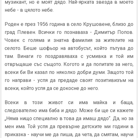
музикант, но е моят дядо. Най-ярката звезда в моето
небе - в цялото небе.
Роден е през 1956 година в село Крушовене, близо до
град Плевен. Всички го познаваха - Димитър Попов.
Човек с голяма и знатна фамилия за жителите на
селото. Беше шофьор на автобусът, който пътува до
там. Винаги го поздравяваха с усмивка и той им
отвръщаше със същото. Когото и да попитате за него,
всеки би Ви казал по няколко добри думи. Защото той
го направи - успя да предаде своят позитивизъм на
всеки, който успя да се докосне до него.
Всеки в този живот си има майка и баща,
следователно има баба и дядо. Може би ще си кажете
„Няма нищо специално в това да имаш дядо“. Да, но за
мен има. Той успя да превърне детските ми години в
приказка - научи ме да пиша, да чета, да смятам, научи