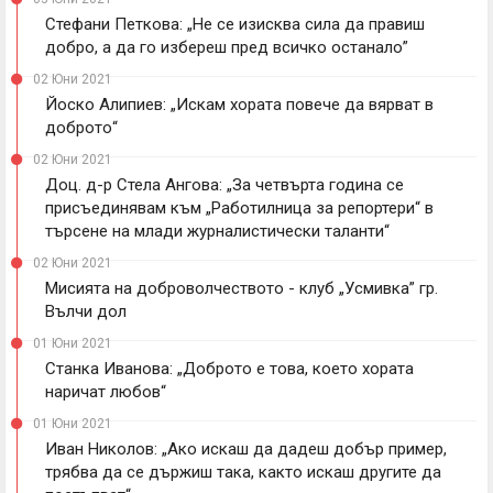
Стефани Петкова: „Не се изисква сила да правиш
добро, а да го избереш пред всичко останало”
02 Юни 2021
Йоско Алипиев: „Искам хората повече да вярват в
доброто“
02 Юни 2021
Доц. д-р Стела Ангова: „За четвърта година се
присъединявам към „Работилница за репортери“ в
търсене на млади журналистически таланти“
02 Юни 2021
Мисията на доброволчеството - клуб „Усмивка” гр.
Вълчи дол
01 Юни 2021
Станка Иванова: „Доброто е това, което хората
наричат любов“
01 Юни 2021
Иван Николов: „Ако искаш да дадеш добър пример,
трябва да се държиш така, както искаш другите да