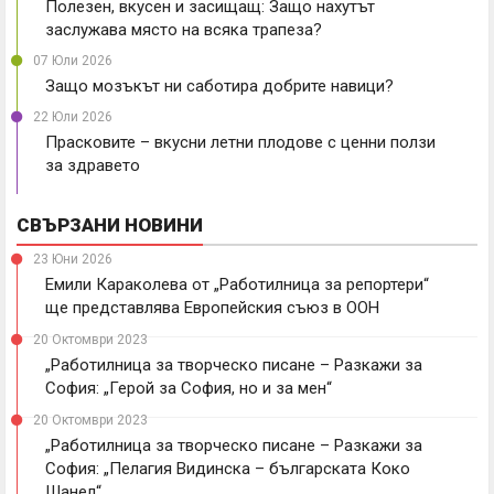
Полезен, вкусен и засищащ: Защо нахутът
заслужава място на всяка трапеза?
07 Юли 2026
Защо мозъкът ни саботира добрите навици?
22 Юли 2026
Прасковите – вкусни летни плодове с ценни ползи
за здравето
СВЪРЗАНИ НОВИНИ
23 Юни 2026
Емили Караколева от „Работилница за репортери“
ще представлява Европейския съюз в ООН
20 Октомври 2023
„Работилница за творческо писане – Разкажи за
София: „Герой за София, но и за мен“
20 Октомври 2023
„Работилница за творческо писане – Разкажи за
София: „Пелагия Видинска – българската Коко
Шанел“