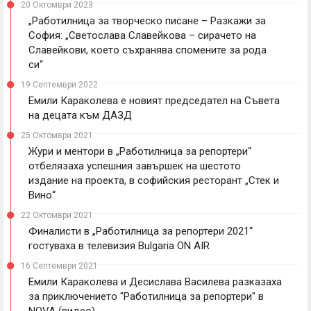
20 Октомври 2023
„Работилница за творческо писане – Разкажи за
София: „Светослава Славейкова – сирачето на
Славейкови, което съхранява спомените за рода
си“
19 Септември 2022
Емили Караколева е новият председател на Съвета
на децата към ДАЗД
25 Октомври 2021
Жури и ментори в „Работилница за репортери“
отбелязаха успешния завършек на шестото
издание на проекта, в софийския ресторант „Стек и
Вино“
22 Октомври 2021
Финалисти в „Работилница за репортери 2021“
гостуваха в телевизия Bulgaria ON AIR
16 Септември 2021
Емили Караколева и Десислава Василева разказаха
за приключението "Работилница за репортери" в
NOVA (видео)