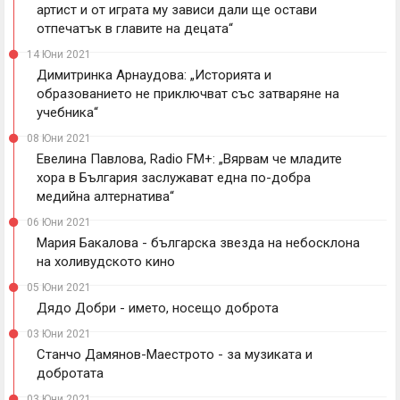
артист и от играта му зависи дали ще остави
отпечатък в главите на децата“
14 Юни 2021
Димитринка Арнаудова: „Историята и
образованието не приключват със затваряне на
учебника“
08 Юни 2021
Евелина Павлова, Radio FM+: „Вярвам че младите
хора в България заслужават една по-добра
медийна алтернатива“
06 Юни 2021
Мария Бакалова - българска звезда на небосклона
на холивудското кино
05 Юни 2021
Дядо Добри - името, носещо доброта
03 Юни 2021
Станчо Дамянов-Маестрото - за музиката и
добротата
03 Юни 2021