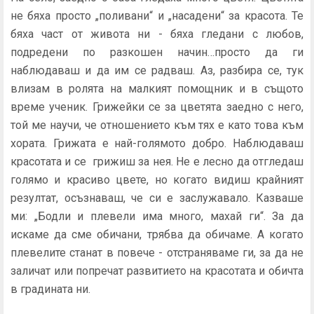
не бяха просто „поливани“ и „насадени“ за красота. Те
бяха част от живота ни - бяха гледани с любов,
подредени по разкошен начин…просто да ги
наблюдаваш и да им се радваш. Аз, разбира се, тук
влизам в ролята на малкият помощник и в същото
време ученик. Грижейки се за цветята заедно с него,
той ме научи, че отношението към тях е като това към
хората. Грижата е най-голямото добро. Наблюдаваш
красотата и се грижиш за нея. Не е лесно да отгледаш
голямо и красиво цвете, но когато видиш крайният
резултат, осъзнаваш, че си е заслужавало. Казваше
ми: „Бодли и плевели има много, махай ги“. За да
искаме да сме обичани, трябва да обичаме. А когато
плевелите станат в повече - отстраняваме ги, за да не
заличат или попречат развитието на красотата и обичта
в градината ни.