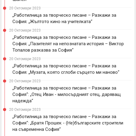
20 Октомври 2023
„Работилница за творческо писане – Разкажи за
София: „Жълтото кино на учителката“
20 Октомври 2023
„Работилница за творческо писане – Разкажи за
София: „Пазителят на непознатата история – Виктор
Топалов разказва за София“
20 Октомври 2023
„Работилница за творческо писане – Разкажи за
София: „Музата, която сглоби сърцето ми наново“
20 Октомври 2023
„Работилница за творческо писане – Разкажи за
София“: „Отец Иван - милосърдният отец, даряващ
надежда“
20 Октомври 2023
„Работилница за творческо писане – Разкажи за
София“: „Братя Прошек - (Не)българските строители
на съвременна София“