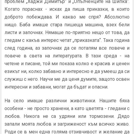
проблем „Хаджи Димитър“ и „Опълченците на Шипка“.
Когато пораснах - исках да пиша приказки, в които
доброто побеждава. И какво ме спря? Абсолютно
нищо. Баба имаше стара пишеща машина, взех бели
листи и започнах. Нямаше по-приятно нещо от това, да
гледам с какъв интерес четат „приказката“. Така година
след година, аз започнах да се потапям все повече и
повече в света на литературата. В тази среда - на
четене и писане, той ми показа колко е красив и ценен
езикът ни, колко забавно и интересно е да умееш да си
служиш с него. Научи ме да ценя думите, защото освен
интересни и забавни, могат да бъдат и опасни.
На село имаше различни животинки. Нашите бяха
особени - не просто хранени, а като цветята - гледани с
любов. Никога не са удряни или тормозени. Дядо
запали моята любов и загриженост към всичко живо.
Роди се в мен една голяма отзивчивост и желание да