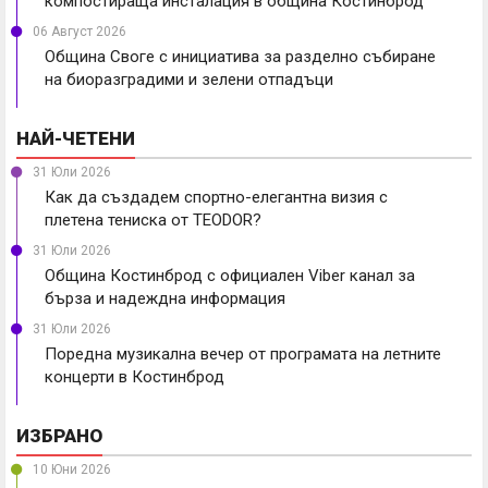
компостираща инсталация в община Костинброд
06 Август 2026
Община Своге с инициатива за разделно събиране
на биоразградими и зелени отпадъци
НАЙ-ЧЕТЕНИ
31 Юли 2026
Как да създадем спортно-елегантна визия с
плетена тениска от TEODOR?
31 Юли 2026
Община Костинброд с официален Viber канал за
бърза и надеждна информация
31 Юли 2026
Поредна музикална вечер от програмата на летните
концерти в Костинброд
ИЗБРАНО
10 Юни 2026