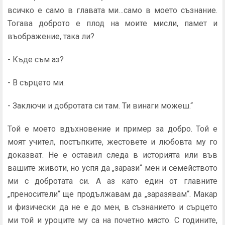
всичко е само в главата ми…само в моето съзнание.
Тогава доброто е плод на моите мисли, памет и
въображение, така ли?
- Къде съм аз?
- В сърцето ми.
- Заключи и добротата си там. Ти винаги можеш.“
Той е моето вдъхновение и пример за добро. Той е
моят учител, постъпките, жестовете и любовта му го
доказват. Не е оставил следа в историята или във
вашите животи, но успя да „зарази“ мен и семейството
ми с добротата си. А аз като един от главните
„преносители“ ще продължавам да „заразявам“. Макар
и физически да не е до мен, в съзнанието и сърцето
ми той и уроците му са на почетно място. С годините,