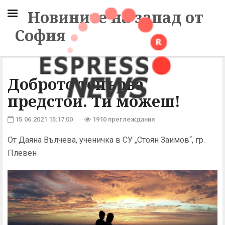
Новините на запад от
София
Доброто тепърва
предстои. Ти можеш!
15.06.2021 15:17:00
1910 преглеждания
От Даяна Вълчева, ученичка в СУ „Стоян Заимов“, гр.
Плевен