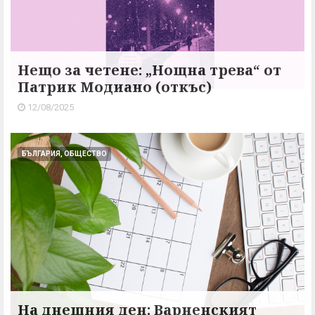
Нещо за четене: „Нощна трева“ от
Патрик Модиано (откъс)
12/08/2025
БЪЛГАРИЯ, ОБЩЕСТВО
На днешния ден: Варненският