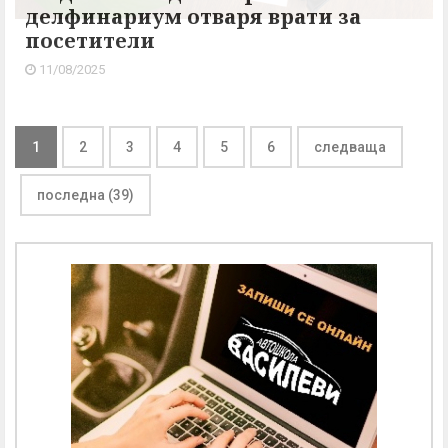
делфинариум отваря врати за
посетители
11/08/2025
1
2
3
4
5
6
следваща
последна (39)