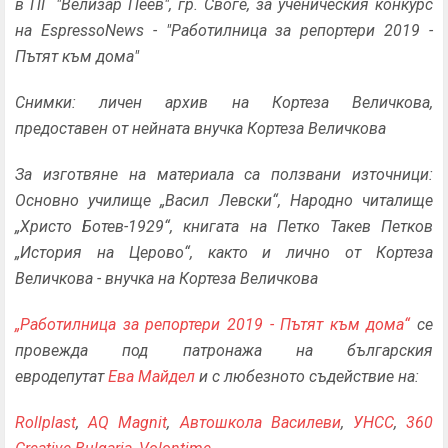
в
ПГ "
Велизар Пеев"
, гр. Своге, за ученическия конкурс
на EspressoNews - "Работилница за репортери 2019 -
Пътят към дома"
Снимки: личен архив на Кортеза Величкова,
предоставен от нейната внучка Кортеза Величкова
За изготвяне на материала са ползвани източници:
Основно училище „Васил Левски“, Народно читалище
„Христо Ботев-1929“, книгата на Петко Такев Петков
„История на Церово“, както и лично от Кортеза
Величкова - внучка на Кортеза Величкова
„Работилница за репортери 2019 - Пътят към дома“
се
провежда под патронажа на българския
евродепутат
Ева Майдел
и с любезното съдействие на:
Rollplast
,
AQ Magnit
,
Автошкола Василеви
,
УНСС
,
360