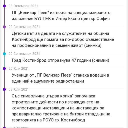
08 Октомври 2021
ПГ „Велизар Пеев“ изпъкна на специализираното
изложение БУЛПЕК в Интер Експо център София
20 Септември 2021
Детски кът за децата на служителите на община
Костинброд ще помага за по-добро съвместяване
на професионалния и семеен живот (снимки)
20 Септември 2021
Град Костинброд отпразнува 47 години (снимки)
20 Юли 2021
Ученици от „ПГ Велизар Пеев“ станаха водещи в
едни най-нашумелите радиостанции
08 Юли 2021
Със символична „първа копка“ започнаха
строителните дейности по изграждането на
компостиращи инсталации и на инсталация за
предварително третиране на битови отпадъци на
територията на РСУО гр. Костинброд