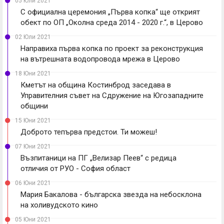
05 Юли 2021
С официална церемония „Първа копка“ ще открият
обект по ОП „Околна среда 2014 - 2020 г.“, в Церово
02 Юли 2021
Направиха първа копка по проект за реконструкция
на вътрешната водопровода мрежа в Церово
18 Юни 2021
Кметът на община Костинброд заседава в
Управителния съвет на Сдружение на Югозападните
общини
15 Юни 2021
Доброто тепърва предстои. Ти можеш!
07 Юни 2021
Възпитаници на ПГ „Велизар Пеев“ с редица
отличия от РУО - София област
06 Юни 2021
Мария Бакалова - българска звезда на небосклона
на холивудското кино
05 Юни 2021