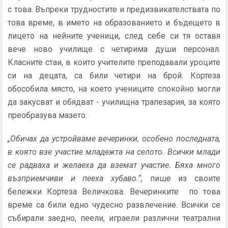
с това. Въпреки трудностите и предизвикателствата по
това време, в името на образованието и бъдещето в
лицето на нейните ученици, след себе си тя оставя
вече ново училище с четирима души персонал.
Класните стаи, в които учителите преподавали уроците
си на децата, са били четири на брой. Кортеза
обособила място, на което учениците спокойно могли
да закусват и обядват - училищна трапезария, за която
преобразува мазето.
„Обичах да устройваме вечеринки, особено последната,
в която взе участие младежта на селото. Всички млади
се радваха и желаеха да вземат участие. Бяха много
възприемчиви и пееха хубаво.“,
пише из своите
бележки Кортеза Величкова. Вечеринките по това
време са били едно чудесно развлечение. Всички се
събирали заедно, пеели, играели различни театрални