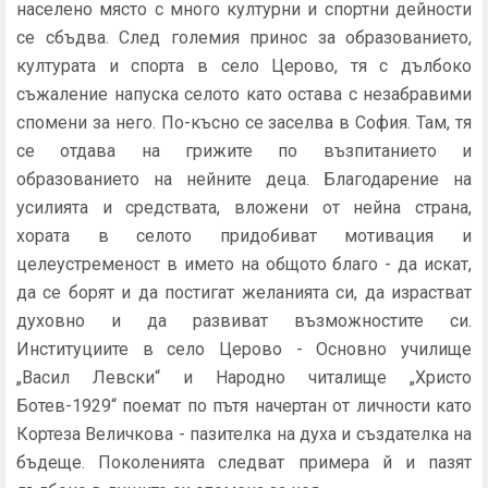
населено място с много културни и спортни дейности
се сбъдва. След големия принос за образованието,
културата и спорта в село Церово, тя с дълбоко
съжаление напуска селото като остава с незабравими
спомени за него. По-късно се заселва в София. Там, тя
се отдава на грижите по възпитанието и
образованието на нейните деца. Благодарение на
усилията и средствата, вложени от нейна страна,
хората в селото придобиват мотивация и
целеустременост в името на общото благо - да искат,
да се борят и да постигат желанията си, да израстват
духовно и да развиват възможностите си.
Институциите в село Церово - Основно училище
„Васил Левски“ и Народно читалище „Христо
Ботев-1929“ поемат по пътя начертан от личности като
Кортеза Величкова - пазителка на духа и създателка на
бъдеще. Поколенията следват примера й и пазят