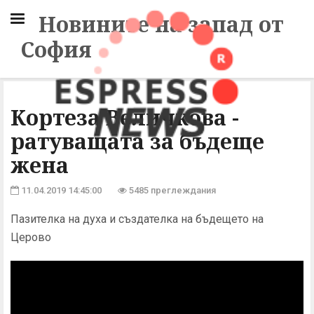
Новините на запад от
София
Кортеза Величкова -
ратуващата за бъдеще
жена
11.04.2019 14:45:00
5485 преглеждания
Пазителка на духа и създателка на бъдещето на
Церово