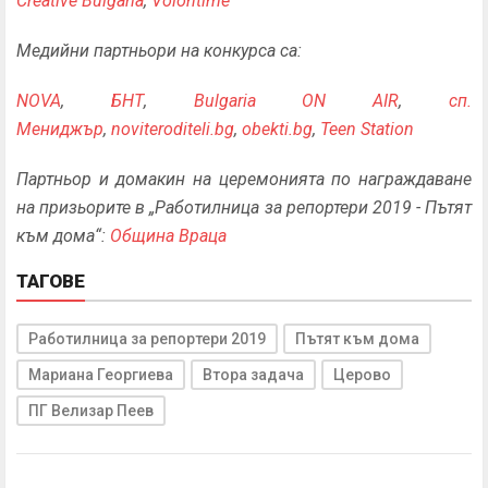
Creative Bulgaria
,
Volontime
Медийни партньори на конкурса са:
NOVA
,
БНТ
,
Bulgaria ON AIR
,
сп.
Мениджър
,
noviteroditeli.bg
,
obekti.bg
,
Teen Station
Партньор и домакин на церемонията по награждаване
на призьорите в „Работилница за репортери 2019 - Пътят
към дома“:
Община Враца
ТАГОВЕ
Работилница за репортери 2019
Пътят към дома
Мариана Георгиева
Втора задача
Церово
ПГ Велизар Пеев