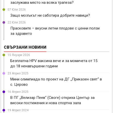
заслужава място на всяка трапеза?
07 Юли 2026
Защо мозъкът ни саботира добрите навици?
22 Юли 2026
Прасковите – вкусни летни плодове с ценни ползи
за здравето
СВЪРЗАНИ НОВИНИ
15 Януари 2026
Безплатна HPV ваксина вече и за момичета от 15
до 18 ненавършени години
23 Април 2025
Мини олимпиада по проект на ДГ „Приказен свят“ в
с. Церово
16 Април 2025
В ПГ „Велизар Пеев“ (Своге) откриха Център за
високи постижения и нова спортна зала
19 Април 2024