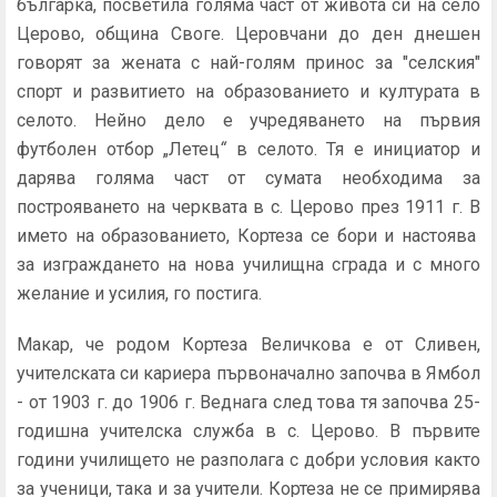
българка, посветила голяма част от живота си на село
Церово, община Своге. Церовчани до ден днешен
говорят за жената с най-голям принос за "селския"
спорт и развитието на образованието и културата в
селото. Нейно дело е учредяването на първия
футболен отбор „Летец
“
в селото. Тя е инициатор и
дарява голяма част от сумата необходима за
построяването на черквата в с. Церово през 1911 г. В
името на образованието, Кортеза се бори и настоява
за изграждането на нова училищна сграда и с много
желание и усилия, го постига.
Макар, че родом Кортеза Величкова е от Сливен,
учителската си кариера първоначално започва в Ямбол
- от 1903 г. до 1906 г. Веднага след това тя започва 25-
годишна учителска служба в с. Церово. В първите
години училището не разполага с добри условия както
за ученици, така и за учители. Кортеза не се примирява