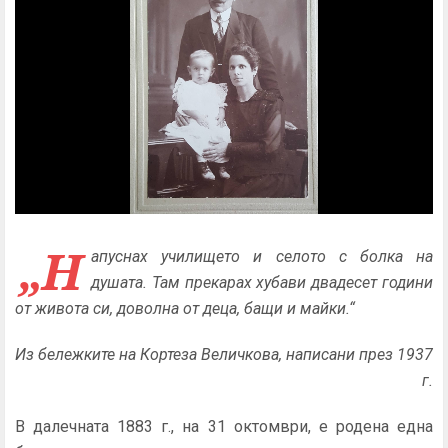
„Н
апуснах училището и селото с болка на
душата. Там прекарах хубави двадесет години
от живота си, доволна от деца, бащи и майки.“
Из бележките на Кортеза Величкова, написани през 1937
г.
В далечната 1883 г., на 31 октомври, е родена една