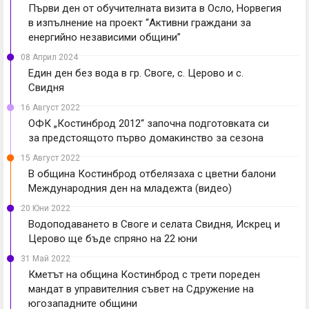
Първи ден от обучителната визита в Осло, Норвегия
в изпълнение на проект “Активни граждани за
енергийно независими общини”
08 Април 2024
Един ден без вода в гр. Своге, с. Церово и с.
Свидня
16 Август 2022
ОФК „Костинброд 2012“ започна подготовката си
за предстоящото първо домакинство за сезона
15 Август 2022
В община Костинброд отбелязаха с цветни балони
Международния ден на младежта (видео)
20 Юни 2022
Водоподаването в Своге и селата Свидня, Искрец и
Церово ще бъде спряно на 22 юни
31 Май 2022
Кметът на община Костинброд с трети пореден
мандат в управителния съвет на Сдружение на
югозападните общини