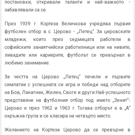
постановки, откривали таланти и най-важното -
забавлявали са се.
През 1939 г. Кортеза Величкова учредява първия
футболен отбор в с. Церово - „Летец“. За церовските
младежи, които през седмицата работели в
софийските занаятчийски работилници или на нивите,
ливадите или кариерите, футболът се превърнал в
любимо занимание.
За честта на Церово „Летец“ печели и първите
симпатии с успешната си игра и победи над отборите
на Бов, Лакатник, Желен, Своге и други.Най-успешното
представяне на футболния отбор под името „Зенит“-
Церово е през 1962 и 1963 г. Тогава отборът е в „А“
окръжна група и се класира на четвърто място.
Желанието на Кортеза Церово да се превърне в