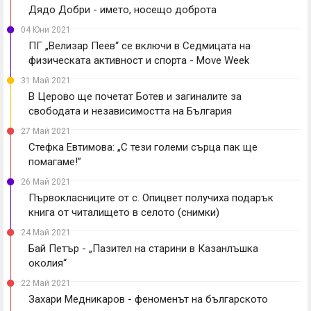
Дядо Добри - името, носещо доброта
04 Юни 2021
ПГ „Велизар Пеев“ се включи в Седмицата на
физическата активност и спорта - Move Week
31 Май 2021
В Церово ще почетат Ботев и загиналите за
свободата и независимостта на България
27 Май 2021
Стефка Евтимова: „С тези големи сърца пак ще
помагаме!”
26 Май 2021
Първокласниците от с. Опицвет получиха подарък
книга от читалището в селото (снимки)
24 Май 2021
Бай Петър - „Пазител на старини в Казанлъшка
околия“
22 Май 2021
Захари Медникаров - феноменът на българското