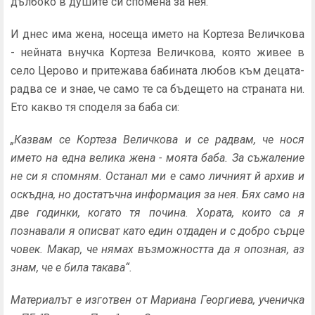
дълбоко в душите си спомена за нея.
И днес има жена, носеща името на Кортеза Величкова
- нейната внучка Кортеза Величкова, която живее в
село Церово и притежава бабината любов към децата-
радва се и знае, че само те са бъдещето на страната ни.
Ето какво тя споделя за баба си:
„Казвам се Кортеза Величкова и се радвам, че нося
името на една велика жена - моята баба. За съжаление
не си я спомням. Останал ми е само личният й архив и
оскъдна, но достатъчна информация за нея. Бях само на
две годинки, когато тя почина. Хората, които са я
познавали я описват като един отдаден и с добро сърце
човек. Макар, че нямах възможността да я опозная, аз
знам, че е била такава“.
Материалът е изготвен от Мариана Георгиева
, ученичка