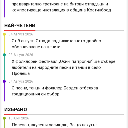
предварително третиране на битови отпадъци и
компостираща инсталация в община Костинброд
НАЙ-ЧЕТЕНИ
04 Август 2026
От 9 август: Отпада задължителното двойно
обозначаване на цените
03 Август 2026
X фолклорен фестивал „Окни, па тропни“ ще събере
любители на народните песни и танци в село
Пролеша
04 Август 2026
С песни, танци и фолклор Безден отбеляза
традиционния си събор
ИЗБРАНО
10 Юни 2026
Полезен, вкусен и засищащ: Защо нахутът