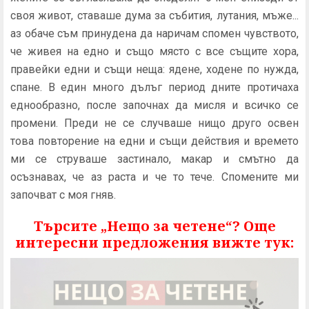
своя живот, ставаше дума за събития, лутания, мъже...
аз обаче съм принудена да наричам спомен чувството,
че живея на едно и също място с все същите хора,
правейки едни и същи неща: ядене, ходене по нужда,
спане. В един много дълъг период дните протичаха
еднообразно, после започнах да мисля и всичко се
промени. Преди не се случваше нищо друго освен
това повторение на едни и същи действия и времето
ми се струваше застинало, макар и смътно да
осъзнавах, че аз раста и че то тече. Спомените ми
започват с моя гняв.
Търсите „Нещо за четене“? Още
интересни предложения вижте тук: