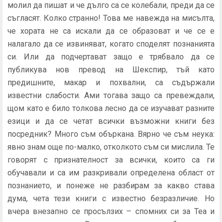
молил да пишат и че дълго са се колебали, преди да се
съгласят. Колко странно! Това ме навежда на мисълта,
че хората не са искали да се образоват и че се е
налагало да се извиняват, когато споделят познанията
си. Или да подчертават защо е трябвало да се
публикува нов превод на Шекспир, тъй като
предишните, макар и похвални, са съдържали
известни слабости. Ами тогава защо са превеждали,
щом като е било толкова лесно да се изучават разните
езици и да се четат всички възможни книги без
посредник? Много съм объркана. Вярно че съм неука:
явно знам още по-малко, отколкото съм си мислила. Те
говорят с признателност за всички, които са ги
обучавали и са им разкривали определена област от
познанието, и понеже не разбирам за какво става
дума, чета тези книги с известно безразличие. Но
вчера внезапно се просълзих – спомних си за Теа и