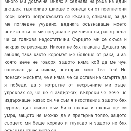
много ми домъчня. Видях я седнала на ръба на един
дюшек, търпеливо шиеше с конеца си от преплетени
коси, който непрекъснато се късаше, спираше, за да
ме погледне учудено, веднагa осъзнаваше моето
невежество и ми предаваше уменията си, разстроена,
че са толкова недостатъчни. Сърцето ми се скъса и
накрая се разридах. Никога не бях плакала. Душата ме
заболя, така както коремът ме болеше от рака, и аз,
която вече не говоря, защото няма кой да ме чуе,
започнах да я викам, повтарях само: Теа, Теа! Не
понасях мисълта, че я няма, че се остави на смъртта да
я победи, да я изтръгне от несръчните ми ръце,
упреквах се, че не я задържах, въпреки че вече не
издържаше, казах си, че съм я изоставила, защото бях
сурова, цял живот съм била такава и такава ще си
умра, защото не можах да я прегърна топло, защото
сърцето ми беше кораво и глупаво и защото не бях
осъзнала отчаянието си.