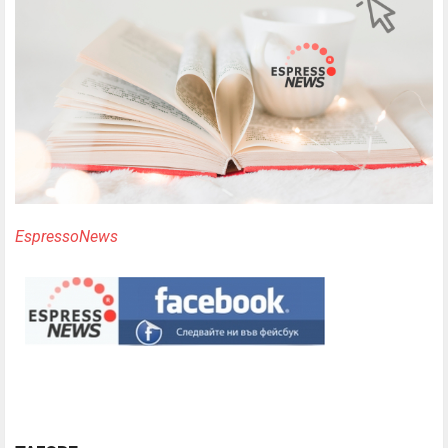
EspressoNews