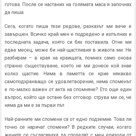
готова. После се настаних на голямата маса и започнах
да пиша.
Сега, когато пиша тези редове, разказът ми вече е
завършен. Всичко край мен е подредено и изпълних и
последната задача, която си бях поставила. Отне ми
едва месец, може би най-щастливия в живота ми. Не
разбирам – в края на краищата, помнех само онова
странно съществуване, което не ми донесе кой знае
колко щастие. Нима в паметта се крие някакво
самоподхранващо се удовлетворение, нима споменът
е по-малко важен от акта на спомняне? Ето още един
въпрос, който ще остане без отговор: струва ми се, че
няма да ми е за първи път.
Най-ранните ми спомени са от едно подземие. Това ли
точно се наричат спомени? В редките случаи, когато
жените се съгласяваха да споделят с мен епизоди от