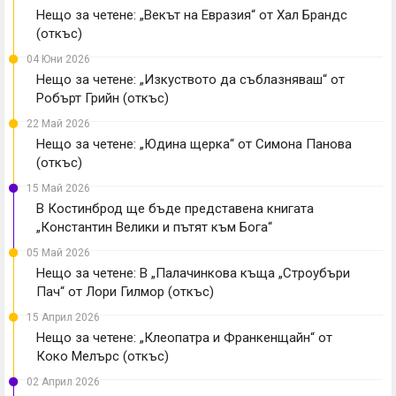
Нещо за четене: „Векът на Евразия“ от Хал Брандс
(откъс)
04 Юни 2026
Нещо за четене: „Изкуството да съблазняваш“ от
Робърт Грийн (откъс)
22 Май 2026
Нещо за четене: „Юдина щерка“ от Симона Панова
(откъс)
15 Май 2026
В Костинброд ще бъде представена книгата
„Константин Велики и пътят към Бога“
05 Май 2026
Нещо за четене: В „Палачинкова къща „Строубъри
Пач“ от Лори Гилмор (откъс)
15 Април 2026
Нещо за четене: „Клеопатра и Франкенщайн“ от
Коко Мелърс (откъс)
02 Април 2026