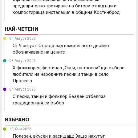
предварително третиране на битови отпадъци и
компостираща инсталация в община Костинброд
НАЙ-ЧЕТЕНИ
04 Август 2026
От 9 август: Отпада задължителното двойно
обозначаване на цените
03 Август 2026
X фолклорен фестивал „Окни, па тропни“ ще събере
любители на народните песни и танци в село
Пролеша
04 Август 2026
С песни, танци и фолклор Безден отбеляза
традиционния си събор
ИЗБРАНО
10 Юни 2026
Полезен, вкусен и засищащ: Защо нахутът