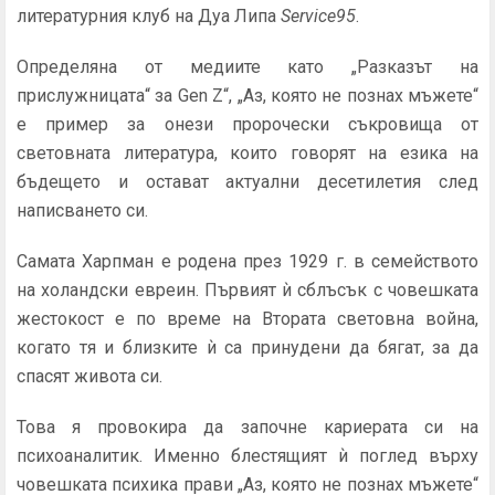
литературния клуб на Дуа Липа
Service95
.
Определяна от медиите като „Разказът на
прислужницата“ за Gen Z“, „Аз, която не познах мъжете“
е пример за онези пророчески съкровища от
световната литература, които говорят на езика на
бъдещето и остават актуални десетилетия след
написването си.
Самата Харпман е родена през 1929 г. в семейството
на холандски евреин. Първият ѝ сблъсък с човешката
жестокост е по време на Втората световна война,
когато тя и близките ѝ са принудени да бягат, за да
спасят живота си.
Това я провокира да започне кариерата си на
психоаналитик. Именно блестящият ѝ поглед върху
човешката психика прави „Аз, която не познах мъжете“