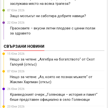
заслужава място на всяка трапеза?
07 Юли 2026
Защо мозъкът ни саботира добрите навици?
22 Юли 2026
Прасковите – вкусни летни плодове с ценни ползи
за здравето
СВЪРЗАНИ НОВИНИ
15 Юли 2026
Нещо за четене: „Алгебра на богатството“ от Скот
Галоуей (откъс)
07 Юли 2026
Нещо за четене: „Аз, която не познах мъжете“ от
Жаклин Харпман (откъс)
26 Юни 2026
Краеведският очерк „Голяновци – история и памет“
беше представен официално в село Голяновци
23 Юни 2026