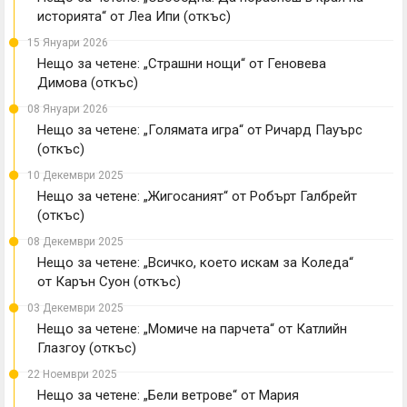
историята“ от Леа Ипи (откъс)
15 Януари 2026
Нещо за четене: „Страшни нощи“ от Геновева
Димова (откъс)
08 Януари 2026
Нещо за четене: „Голямата игра“ от Ричард Пауърс
(откъс)
10 Декември 2025
Нещо за четене: „Жигосаният“ от Робърт Галбрейт
(откъс)
08 Декември 2025
Нещо за четене: „Всичко, което искам за Коледа“
от Карън Суон (откъс)
03 Декември 2025
Нещо за четене: „Момиче на парчета“ от Катлийн
Глазгоу (откъс)
22 Ноември 2025
Нещо за четене: „Бели ветрове“ от Мария