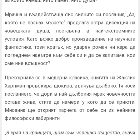
за който нямаш нито памет, нито думи?
Мрачна и въздействаща със силните си послания, „Аз,
която не познах мъжете“ предлага остра дисекция на
човешката душа, поставена в най-екстремните
условия. Като всяко добро произведение на научната
фантастика, този кратък, но ударен роман ни кара да
погледнем навътре към себе си и да се запитаме: кои
сме ние всъщност?
Превърнала се в модерна класика, книгата на Жаклин
Харпман провокира, шокира, вълнува дълбоко. Тя носи
посланието, че дори в най-дълбокия мрак човечността
остава жива, стига да намери у кого да се приюти.
Мнозина ще открият парчета от себе си из нейните
философски лабиринти.
„В края на краищата, щом съм човешко същество, значи