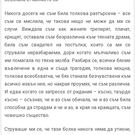
Никога досега не съм била толкова разтърсена – все
съм си мислила, че такова нещо не може да ми се
случи. Виждала съм как жените треперят, плачат,
крещят, оставала съм безразлична към тяхната драма,
била съм свидетел на постъпки, които са ми се
стрували неразбираеми, дори когато мълчаливо съм
им помагала по тяхна молба. Разбира се, всички бяхме
въвлечени в една и съща трагедия, толкова мощна,
толкова всеобхватна, че бях станала безчувствена към
всичко извън нея, но накрая проумях, че съм различна.
И едва когато се затресох от ридания – късно, твърде
късно – осъзнах, че и аз съм обичала, че и аз съм била
способна да страдам и че и аз, в края на краищата, съм
човешко същество.
Струваше ми се, че тази болка никога няма да утихне,