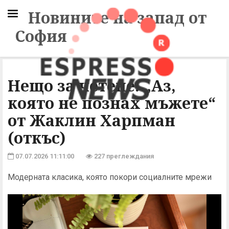
Новините на запад от
София
Нещо за четене: „Аз,
която не познах мъжете“
от Жаклин Харпман
(откъс)
07.07.2026 11:11:00
227 преглеждания
Модерната класика, която покори социалните мрежи