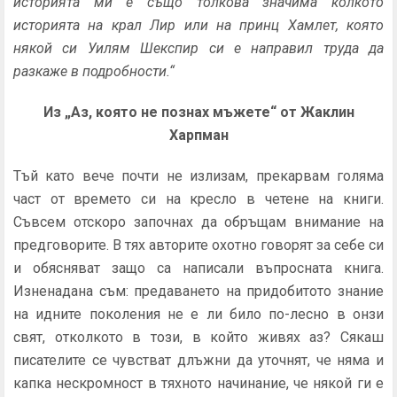
историята ми е също толкова значима колкото
историята на крал Лир или на принц Хамлет, която
някой си Уилям Шекспир си е направил труда да
разкаже в подробности.“
Из
„Аз, която не познах мъжете“
от Жаклин
Харпман
Тъй като вече почти не излизам, прекарвам голяма
част от времето си на кресло в четене на книги.
Съвсем отскоро започнах да обръщам внимание на
предговорите. В тях авторите охотно говорят за себе си
и обясняват защо са написали въпросната книга.
Изненадана съм: предаването на придобитото знание
на идните поколения не е ли било по-лесно в онзи
свят, отколкото в този, в който живях аз? Сякаш
писателите се чувстват длъжни да уточнят, че няма и
капка нескромност в тяхното начинание, че някой ги е