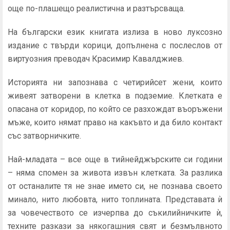
още по-плашещо реалистична и разтърсваща.
На български език книгата излиза в ново луксозно
издание с твърди корици, допълнена с послеслов от
виртуозния преводач Красимир Кавалджиев.
Историята ни запознава с четирийсет жени, които
живеят затворени в клетка в подземие. Клетката е
опасана от коридор, по който се разхождат въоръжени
мъже, които нямат право на какъвто и да било контакт
със затворничките.
Най-младата – все още в тийнейджърските си години
– няма спомен за живота извън клетката. За разлика
от останалите тя не знае името си, не познава своето
минало, нито любовта, нито топлината. Представата ѝ
за човечеството се изчерпва до съкилийничките ѝ,
техните разкази за някогашния свят и безмълвното