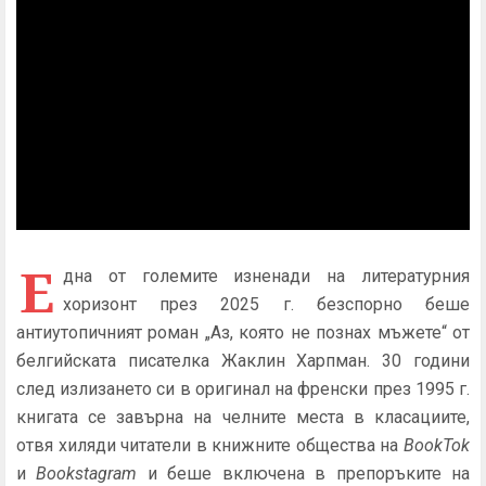
Е
дна от големите изненади на литературния
хоризонт през 2025 г. безспорно беше
антиутопичният роман „Аз, която не познах мъжете“ от
белгийската писателка Жаклин Харпман. 30 години
след излизането си в оригинал на френски през 1995 г.
книгата се завърна на челните места в класациите,
отвя хиляди читатели в книжните общества на
BookTok
и
Bookstagram
и беше включена в препоръките на