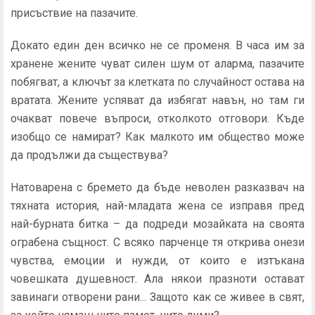
присъствие на пазачите.
Докато един ден всичко не се променя. В часа им за
хранене жените чуват силен шум от аларма, пазачите
побягват, а ключът за клетката по случайност остава на
вратата. Жените успяват да избягат навън, но там ги
очакват повече въпроси, отколкото отговори. Къде
изобщо се намират? Как малкото им общество може
да продължи да съществува?
Натоварена с бремето да бъде неволен разказвач на
тяхната история, най-младата жена се изправя пред
най-бурната битка – да подреди мозайката на своята
ограбена същност. С всяко парченце тя открива онези
чувства, емоции и нужди, от които е изтъкана
човешката душевност. Ала някои празноти остават
завинаги отворени рани... Защото как се живее в свят,