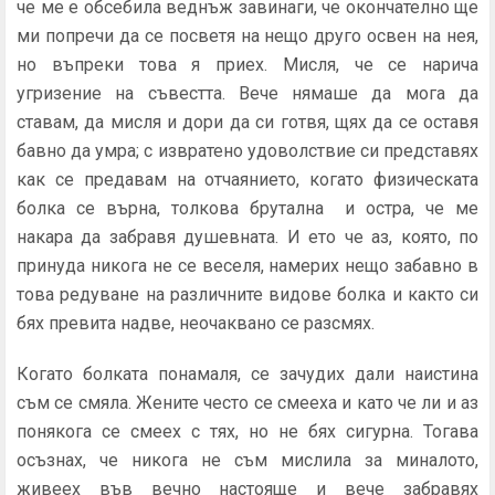
че ме е обсебила веднъж завинаги, че окончателно ще
ми попречи да се посветя на нещо друго освен на нея,
но въпреки това я приех. Мисля, че се нарича
угризение на съвестта. Вече нямаше да мога да
ставам, да мисля и дори да си готвя, щях да се оставя
бавно да умра; с извратено удоволствие си представях
как се предавам на отчаянието, когато физическата
болка се върна, толкова брутална и остра, че ме
накара да забравя душевната. И ето че аз, която, по
принуда никога не се веселя, намерих нещо забавно в
това редуване на различните видове болка и както си
бях превита надве, неочаквано се разсмях.
Когато болката понамаля, се зачудих дали наистина
съм се смяла. Жените често се смееха и като че ли и аз
понякога се смеех с тях, но не бях сигурна. Тогава
осъзнах, че никога не съм мислила за миналото,
живеех във вечно настояще и вече забравях