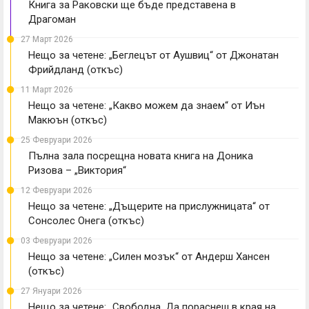
Книга за Раковски ще бъде представена в
Драгоман
27 Март 2026
Нещо за четене: „Беглецът от Аушвиц“ от Джонатан
Фрийдланд (откъс)
11 Март 2026
Нещо за четене: „Какво можем да знаем“ от Иън
Макюън (откъс)
25 Февруари 2026
Пълна зала посрещна новата книга на Доника
Ризова – „Виктория“
12 Февруари 2026
Нещо за четене: „Дъщерите на прислужницата“ от
Сонсолес Онега (откъс)
03 Февруари 2026
Нещо за четене: „Силен мозък“ от Андерш Хансен
(откъс)
27 Януари 2026
Нещо за четене: „Свободна. Да пораснеш в края на