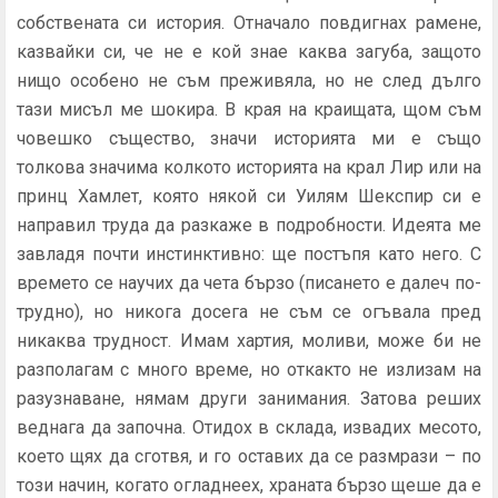
собствената си история. Отначало повдигнах рамене,
казвайки си, че не е кой знае каква загуба, защото
нищо особено не съм преживяла, но не след дълго
тази мисъл ме шокира. В края на краищата, щом съм
човешко същество, значи историята ми е също
толкова значима колкото историята на крал Лир или на
принц Хамлет, която някой си Уилям Шекспир си е
направил труда да разкаже в подробности. Идеята ме
завладя почти инстинктивно: ще постъпя като него. С
времето се научих да чета бързо (писането е далеч по-
трудно), но никога досега не съм се огъвала пред
никаква трудност. Имам хартия, моливи, може би не
разполагам с много време, но откакто не излизам на
разузнаване, нямам други занимания. Затова реших
веднага да започна. Отидох в склада, извадих месото,
което щях да сготвя, и го оставих да се размрази – по
този начин, когато огладнеех, храната бързо щеше да е