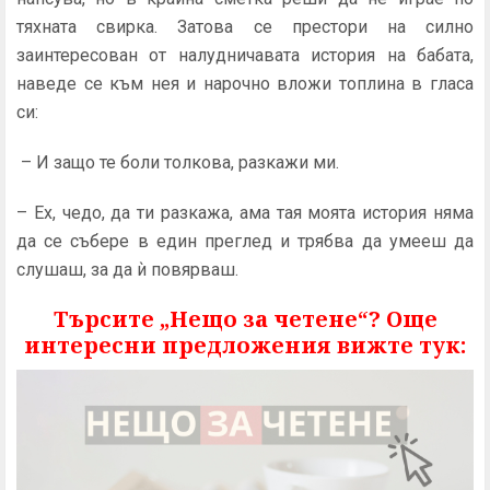
тяхната свирка. Затова се престори на силно
заинтересован от налудничавата история на бабата,
наведе се към нея и нарочно вложи топлина в гласа
си:
– И защо те боли толкова, разкажи ми.
– Ех, чедо, да ти разкажа, ама тая моята история няма
да се събере в един преглед и трябва да умееш да
слушаш, за да ѝ повярваш.
Търсите „Нещо за четене“? Още
интересни предложения вижте тук: