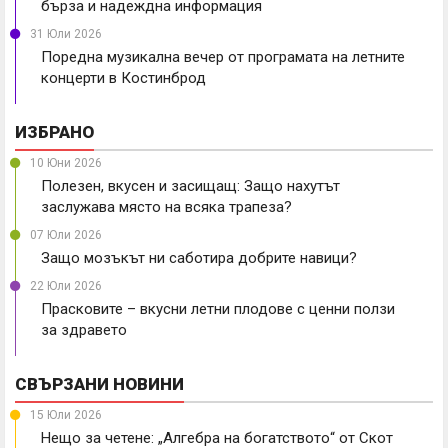
бърза и надеждна информация
31 Юли 2026
Поредна музикална вечер от програмата на летните
концерти в Костинброд
ИЗБРАНО
10 Юни 2026
Полезен, вкусен и засищащ: Защо нахутът
заслужава място на всяка трапеза?
07 Юли 2026
Защо мозъкът ни саботира добрите навици?
22 Юли 2026
Прасковите – вкусни летни плодове с ценни ползи
за здравето
СВЪРЗАНИ НОВИНИ
15 Юли 2026
Нещо за четене: „Алгебра на богатството“ от Скот