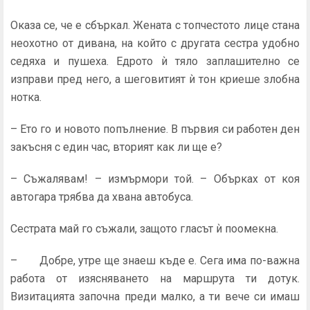
Оказа се, че е сбъркал. Жената с топчестото лице стана
неохотно от дивана, на който с другата сестра удобно
седяха и пушеха. Едрото ѝ тяло заплашително се
изправи пред него, а шеговитият ѝ тон криеше злобна
нотка.
– Ето го и новото попълнение. В първия си работен ден
закъсня с един час, вторият как ли ще е?
– Съжалявам! – измърмори той. – Обърках от коя
автогара трябва да хвана автобуса.
Сестрата май го съжали, защото гласът ѝ поомекна.
– Добре, утре ще знаеш къде е. Сега има по-важна
работа от изясняването на маршрута ти дотук.
Визитацията започна преди малко, а ти вече си имаш