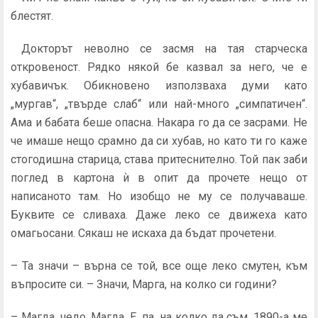
блестят.
Докторът неволно се засмя на тая старческа
откровеност. Рядко някой бе казвал за него, че е
хубавичък. Обикновено използваха думи като
„мургав“, „твърде слаб“ или най-много „симпатичен“.
Ама и бабата беше опасна. Накара го да се засрами. Не
че имаше нещо срамно да си хубав, но като ти го каже
стогодишна старица, става притеснително. Той пак заби
поглед в картона ѝ в опит да прочете нещо от
написаното там. Но изобщо не му се получаваше.
Буквите се сливаха. Даже леко се движеха като
омагьосани. Сякаш не искаха да бъдат прочетени.
– Та значи – върна се той, все още леко смутен, към
въпросите си. – Значи, Марга, на колко си години?
– Магда, чедо, Магда. Е, па, на колко да съм. 1890-а ме