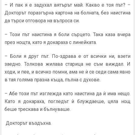
– И пак я е задухал вятърът май. Какво е тоя път? –
Докторът поразгърна картона на болната, без наистина
да търси отговора на въпроса си.
– Този път наистина я боли сърцето. Така каза вчера
през нощта, като я докараха с линейката.
– Боли я друг път. По-здрава е от всички ни, взети
заедно. Толкова жилава старица не съм виждал. И
ходи, и пее, и всичко помни, ама не ѝ се седи сама явно
в тая голяма празна къща, пълна с духове.
– Абе този път изглежда като наистина да ѝ има нещо.
Като я докараха, погледът ѝ блуждаеше, цяла нощ
беше трескава и бълнуваше.
Докторът въздъхна.