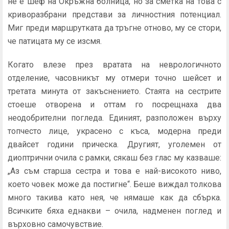
не е шеф на Окръжна болница, но за сметка на това с
криворазбрани представи за личностния потенциал.
Миг преди маршрутката да тръгне отново, му се стори,
че патицата му се изсмя.
Когато влезе през вратата на неврологичното
отделение, часовникът му отмери точно шейсет и
третата минута от закъснението. Стаята на сестрите
стоеше отворена и оттам го посрещнаха два
неодобрителни погледа. Единият, разположен върху
топчесто лице, украсено с къса, модерна преди
двайсет години прическа. Другият, уголемен от
диоптрични очила с рамки, сякаш без глас му казваше:
„Аз съм старша сестра и това е най-високото ниво,
което човек може да постигне“. Беше виждал толкова
много такива като нея, че нямаше как да сбърка.
Всичките бяха еднакви – очила, надменен поглед и
върховно самочувствие.