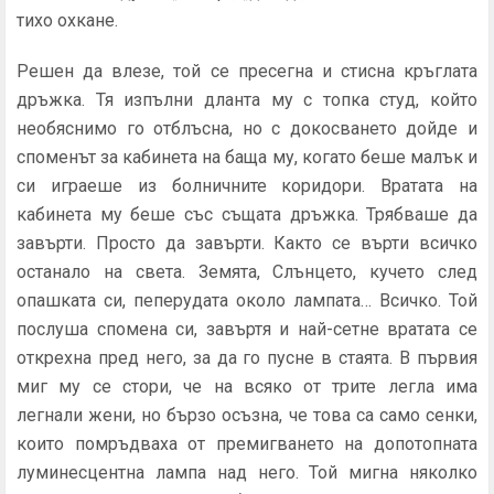
тихо охкане.
Решен да влезе, той се пресегна и стисна кръглата
дръжка. Тя изпълни дланта му с топка студ, който
необяснимо го отблъсна, но с докосването дойде и
споменът за кабинета на баща му, когато беше малък и
си играеше из болничните коридори. Вратата на
кабинета му беше със същата дръжка. Трябваше да
завърти. Просто да завърти. Както се върти всичко
останало на света. Земята, Слънцето, кучето след
опашката си, пеперудата около лампата… Всичко. Той
послуша спомена си, завъртя и най-сетне вратата се
открехна пред него, за да го пусне в стаята. В първия
миг му се стори, че на всяко от трите легла има
легнали жени, но бързо осъзна, че това са само сенки,
които помръдваха от премигването на допотопната
луминесцентна лампа над него. Той мигна няколко