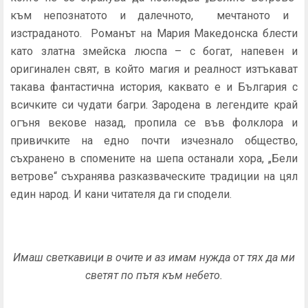
към непознатото и далечното, мечтаното и
изстраданото.
Романът на
Мария Македонска
блести
като златна змейска люспа – с богат, напевен и
оригинален свят, в който магия и реалност изтъкават
такава фантастична история, каквато е и България с
всичките си чудати багри.
Зародена в легендите край
огъня векове назад, пропила се във фолклора и
привичките на едно почти изчезнало общество,
съхранено в спомените на шепа останали хора,
„Бели
ветрове“
съхранява разказваческите традиции на цял
един народ. И кани читателя да ги сподели.
Имаш светкавици в очите и аз имам
нужда от тях да ми
светят по пътя към небето.