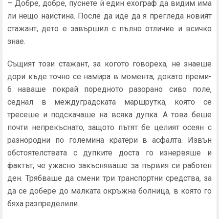
– Добре, добре, пуснете ѝ един ехограф да видим има
ли нещо наистина. После да иде да я прегледа новият
стажант, дето е завършил с пълно отличие и всичко
знае.
Същият този стажант, за когото говореха, не знаеше
дори къде точно се намира в момента, докато преми-
6 наваше покрай поредното разорано сиво поле,
седнал в междуградската маршрутка, която се
тресеше и подскачаше на всяка дупка. А това беше
почти непрекъснато, защото пътят бе целият осеян с
разнородни по големина кратери в асфалта. Извън
обстоятелствата с дупките доста го изнервяше и
фактът, че ужасно закъсняваше за първия си работен
ден. Трябваше да смени три транспортни средства, за
да се добере до малката окръжна болница, в която го
бяха разпределили.