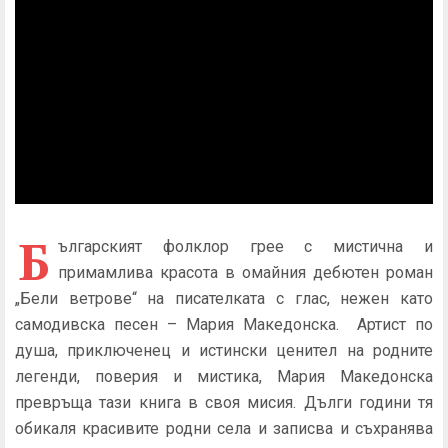
Б
ългарският фолклор грее с мистична и
примамлива красота в омайния дебютен роман
„Бели ветрове“ на писателката с глас, нежен като
самодивска песен – Мария Македонска. Артист по
душа, приключенец и истински ценител на родните
легенди, поверия и мистика, Мария Македонска
превръща тази книга в своя мисия. Дълги години тя
обикаля красивите родни села и записва и съхранява