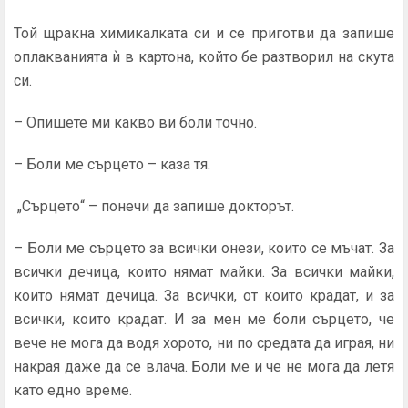
Той щракна химикалката си и се приготви да запише
оплакванията ѝ в картона, който бе разтворил на скута
си.
– Опишете ми какво ви боли точно.
– Боли ме сърцето – каза тя.
„Сърцето“ – понечи да запише докторът.
– Боли ме сърцето за всички онези, които се мъчат. За
всички дечица, които нямат майки. За всички майки,
които нямат дечица. За всички, от които крадат, и за
всички, които крадат. И за мен ме боли сърцето, че
вече не мога да водя хорото, ни по средата да играя, ни
накрая даже да се влача. Боли ме и че не мога да летя
като едно време.