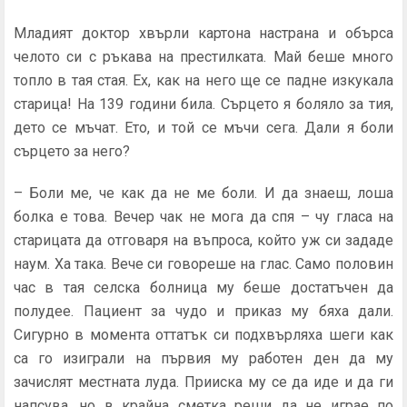
Младият доктор хвърли картона настрана и обърса
челото си с ръкава на престилката. Май беше много
топло в тая стая. Ех, как на него ще се падне изкукала
старица! На 139 години била. Сърцето я боляло за тия,
дето се мъчат. Ето, и той се мъчи сега. Дали я боли
сърцето за него?
– Боли ме, че как да не ме боли. И да знаеш, лоша
болка е това. Вечер чак не мога да спя – чу гласа на
старицата да отговаря на въпроса, който уж си зададе
наум. Ха така. Вече си говореше на глас. Само половин
час в тая селска болница му беше достатъчен да
полудее. Пациент за чудо и приказ му бяха дали.
Сигурно в момента оттатък си подхвърляха шеги как
са го изиграли на първия му работен ден да му
зачислят местната луда. Прииска му се да иде и да ги
напсува, но в крайна сметка реши да не играе по