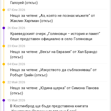
Галоуей (откъс)
07 Юли 2026
Нещо за четене: „Аз, която не познах мъжете“ от
Жаклин Харпман (откъс)
26 Юни 2026
Краеведският очерк „Голяновци – история и памет“
беше представен официално в село Голяновци
23 Юни 2026
Нещо за четене: „Векът на Евразия“ от Хал Брандс
(откъс)
04 Юни 2026
Нещо за четене: „Изкуството да съблазняваш“ от
Робърт Грийн (откъс)
22 Май 2026
Нещо за четене: „Юдина щерка“ от Симона Панова
(откъс)
15 Май 2026
В Костинброд ще бъде представена книгата