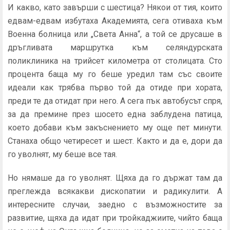
И какво, като завърши с шестица? Някои от тия, които
едвам-едвам избутаха Академията, сега отиваха към
Военна болница или „Света Анна“, а той се друсаше в
дръгливата маршрутка към селяндурската
поликлиника на трийсет километра от столицата. Сто
процента баща му го беше уредил там със своите
идеали как трябва първо той да отиде при хората,
преди те да отидат при него. А сега пък автобусът спря,
за да премине през шосето една заблудена патица,
което добави към закъснението му още пет минути.
Станаха общо четиресет и шест. Както и да е, дори да
го уволнят, му беше все тая.
Но нямаше да го уволнят. Щяха да го държат там да
преглежда всякакви дископатии и радикулити. А
интересните случаи, заедно с възможностите за
развитие, щяха да идат при тройкаджиите, чийто баща