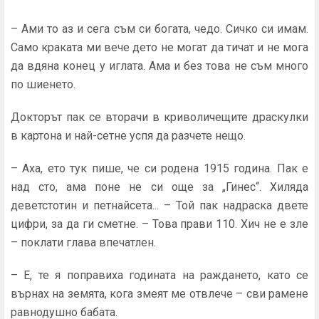
– Ами то аз и сега съм си богата, чедо. Сичко си имам.
Само краката ми вече дето не могат да тичат и не мога
да вдяна конец у иглата. Ама и без това не съм много
по шиенето.
Докторът пак се вторачи в криволичещите драскулки
в картона и най-сетне успя да разчете нещо.
– Аха, ето тук пише, че си родена 1915 година. Пак е
над сто, ама поне не си още за „Гинес“. Хиляда
деветстотин и петнайсета... – Той пак надраска двете
цифри, за да ги сметне. – Това прави 110. Хич не е зле
– поклати глава впечатлен.
– Е, те я поправиха годината на раждането, като се
върнах на земята, кога змеят ме отвлече – сви рамене
равнодушно бабата.