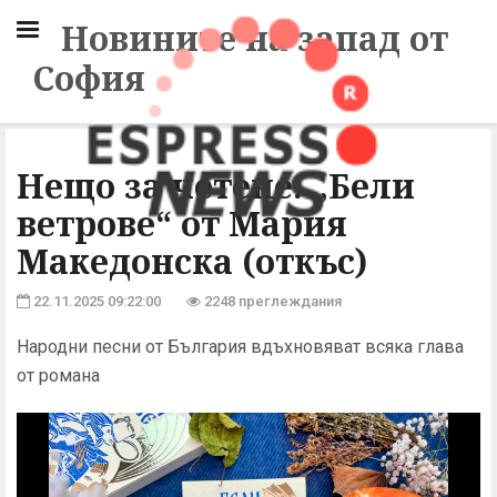
Новините на запад от
София
Нещо за четене: „Бели
ветрове“ от Мария
Македонска (откъс)
22.11.2025 09:22:00
2248 преглеждания
Народни песни от България вдъхновяват всяка глава
от романа