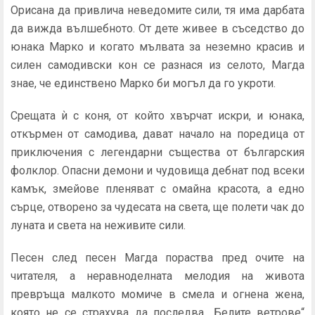
Орисана да привлича неведомите сили, тя има дарбата
да вижда вълшебното. От дете живее в съседство до
юнака Марко и когато мълвата за неземно красив и
силен самодивски кон се разнася из селото, Магда
знае, че единствено Марко би могъл да го укроти.
Срещата ѝ с коня, от който хвърчат искри, и юнака,
откърмен от самодива, дават начало на поредица от
приключения с легендарни същества от българския
фолклор. Опасни демони и чудовища дебнат под всеки
камък, змейове пленяват с омайна красота, а едно
сърце, отворено за чудесата на света, ще полети чак до
луната и света на неживите сили.
Песен след песен Магда пораства пред очите на
читателя, а неравноделната мелодия на живота
превръща малкото момиче в смела и огнена жена,
която не се страхува да последва
„Белите ветрове“