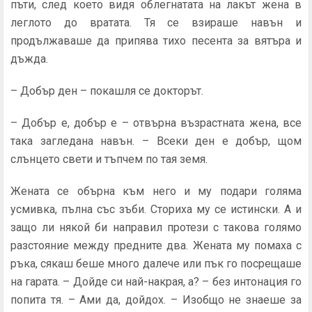
пъти, след което видя облегнатата на лакът жена в
леглото до вратата. Тя се взираше навън и
продължаваше да припява тихо песента за вятъра и
дъжда.
– Добър ден – покашля се докторът.
– Добър е, добър е – отвърна възрастната жена, все
така загледана навън. – Всеки ден е добър, щом
слънцето свети и тъпчем по тая земя.
Жената се обърна към него и му подари голяма
усмивка, пълна със зъби. Сториха му се истински. А и
защо ли някой би направил протези с такова голямо
разстояние между предните два. Жената му помаха с
ръка, сякаш беше много далече или пък го посрещаше
на гарата. – Дойде си най-накрая, а? – без интонация го
попита тя. – Ами да, дойдох. – Изобщо не знаеше за