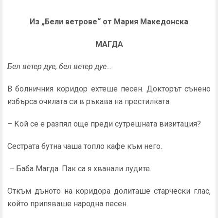
Из „Бели ветрове“ от Мария Македонска
МАГДА
Бел ветер дуе, бел ветер дуе…
В болничния коридор ехтеше песен. Докторът сънено
избърса очилата си в ръкава на престилката.
– Кой се е разпял още преди сутрешната визитация?
Сестрата бутна чаша топло кафе към него.
– Баба Магда. Пак са я хванали лудите.
Откъм дъното на коридора долиташе старчески глас,
който припяваше народна песен.