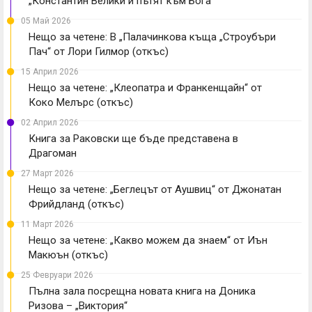
„Константин Велики и пътят към Бога“
05 Май 2026
Нещо за четене: В „Палачинкова къща „Строубъри
Пач“ от Лори Гилмор (откъс)
15 Април 2026
Нещо за четене: „Клеопатра и Франкенщайн“ от
Коко Мелърс (откъс)
02 Април 2026
Книга за Раковски ще бъде представена в
Драгоман
27 Март 2026
Нещо за четене: „Беглецът от Аушвиц“ от Джонатан
Фрийдланд (откъс)
11 Март 2026
Нещо за четене: „Какво можем да знаем“ от Иън
Макюън (откъс)
25 Февруари 2026
Пълна зала посрещна новата книга на Доника
Ризова – „Виктория“