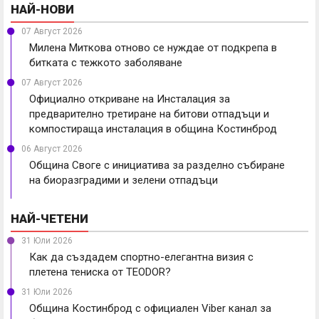
НАЙ-НОВИ
07 Август 2026
Милена Миткова отново се нуждае от подкрепа в
битката с тежкото заболяване
07 Август 2026
Официално откриване на Инсталация за
предварително третиране на битови отпадъци и
компостираща инсталация в община Костинброд
06 Август 2026
Община Своге с инициатива за разделно събиране
на биоразградими и зелени отпадъци
НАЙ-ЧЕТЕНИ
31 Юли 2026
Как да създадем спортно-елегантна визия с
плетена тениска от TEODOR?
31 Юли 2026
Община Костинброд с официален Viber канал за