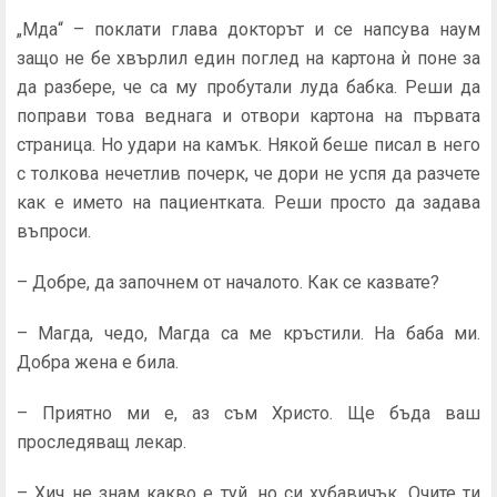
„Мда“ – поклати глава докторът и се напсува наум
защо не бе хвърлил един поглед на картона ѝ поне за
да разбере, че са му пробутали луда бабка. Реши да
поправи това веднага и отвори картона на първата
страница. Но удари на камък. Някой беше писал в него
с толкова нечетлив почерк, че дори не успя да разчете
как е името на пациентката. Реши просто да задава
въпроси.
– Добре, да започнем от началото. Как се казвате?
– Магда, чедо, Магда са ме кръстили. На баба ми.
Добра жена е била.
– Приятно ми е, аз съм Христо. Ще бъда ваш
проследяващ лекар.
– Хич не знам какво е туй, но си хубавичък. Очите ти