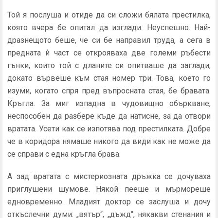
Той я послуша и отиде да си сложи бялата престилка,
която вчера бе опитал да изглади. Неуспешно. Най-
дразнещото беше, че си бе направил труда, а сега в
предната ѝ част се открояваха две големи ръбести
гънки, които той с дланите си опитваше да заглади,
докато вървеше към стая номер три. Това, което го
изуми, когато спря пред въпросната стая, бе бравата.
Кръгла. За миг изпадна в чудовищно объркване,
неспособен да разбере къде да натисне, за да отвори
вратата. Усети как се изпотява под престилката. Добре
че в коридора нямаше никого да види как не може да
се справи с една кръгла брава.
А зад вратата с мистериозната дръжка се дочуваха
приглушени шумове. Някой пееше и мърмореше
едновременно. Младият доктор се заслуша и дочу
откъслечни думи: „вятър“, „дъжд“, някакви стенания и