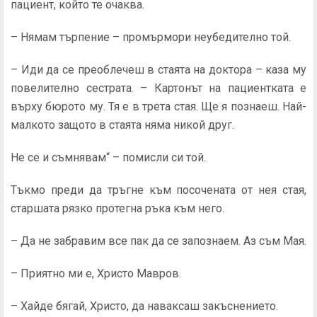
пациент, който те очаква.
– Нямам търпение – промърмори неубедително той.
– Иди да се преоблечеш в стаята на доктора – каза му
повелително сестрата. – Картонът на пациентката е
върху бюрото му. Тя е в трета стая. Ще я познаеш. Най-
малкото защото в стаята няма никой друг.
Не се и съмнявам“ – помисли си той.
Тъкмо преди да тръгне към посочената от нея стая,
старшата рязко протегна ръка към него.
– Да не забравим все пак да се запознаем. Аз съм Мая.
– Приятно ми е, Христо Мавров.
– Хайде бягай, Христо, да наваксаш закъснението.