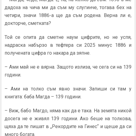
дадоха на чича ми да съм му слугинче, тогава бех на
четири, значи 1886-а ще да съм родена. Верна ли е,
докторче, сметката?
Той се опита да сметне наум цифрите, но не успя,
надраска набързо в тефтера си 2025 минус 1886 и
получената цифра го накара да зяпне.
– Ами май не е вярна. Защото излиза, че сега си на 139
години.
– Ами на толко съм явно значи. Запиши си там у
книгата: баба Магда – 139 години.
– Виж, бабо Магдо, няма как да е така. На земята никой
досега не е живял 139 години. Ако беше на толкова,
щяха да те пишат в „Рекордите на Гинес“ и щеше да си
много богата.