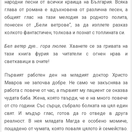
народни песни от всички краища на България. Всяка
глава от романа е вдъхновена от различна песен, а
общият глас на тази мелодия за родното полита,
понесен от „Бели ветрове“, за да изплете разказ
колкото фантастичен, толкова и познат с топлината си.
Бел ветер дуе… гора люлее.
Хванете се за гривата на
тази книга фурия за читатели с огнен нрав и
светкавици в очите!
Първият работен ден на младият доктор Христо
Мавров не започва добре. Не само че закъснява за
работа с повече от час, а първият му пациент се оказва
чудата баба. Жена, която твърди, че е на много повече
от сто години. Със сърце, събрало болката на цял един
свят. И мъдър глас, готов да го отведе в друга
реалност.
В нея младата Магда е особено момиче,
пощадено от чумата, която поваля цялото ѝ семейство.