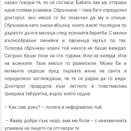
какво говори тя, но се съгласи. Бабата пак му отправи
една голяма усмивка. Сбръчкана – така би я определил
докторът, ако някой го бе помолил да му я опише.
Сбръчкана като онези ябълки, които висят последни по
дървото дълги месеци след есенната беритба. С малки
вълнообразни линийки и парченца мухъл по тях.
Толкова сбръчкан човек той никога не беше виждал.
Сигурно беше поне на сто години. Или на хиляда. Или
на всичките. Тази мисъл го развесели. Може би в
момента седеше пред първата жена на света и
определено изглеждаше, че тя се радва да го види.
Докторът придърпа към леглото ѝ пластмасова
трикрака табуретка, върху която седна.
– Как сме днес? – попита я неформално той.
– Ааааа, добре съм, чедо, ама ме боли – с неизменната
усмивка на лицето си отговори тя.