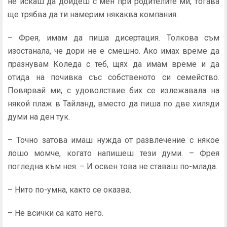
не ис­каш да дойдеш с мен при родителите ми, тогава
ще трябва да ти намерим някаква компания.
– Фрея, имам да пиша дисертация. Толкова съм
изоста­нала, че дори не е смешно. Ако имах време да
празнувам Коледа с теб, щях да имам време и да
отида на почивка със собственото си семейство.
Повярвай ми, с удоволст­вие бих се излежавала на
някой плаж в Тайланд, вместо да пиша по две хиляди
думи на ден тук.
– Точно затова имаш нужда от развлечение с някое
лошо момче, когато напишеш тези думи. – Фрея
погледна към нея. – И освен това не ставаш по-млада.
– Нито по-умна, както се оказва.
– Не всички са като него.