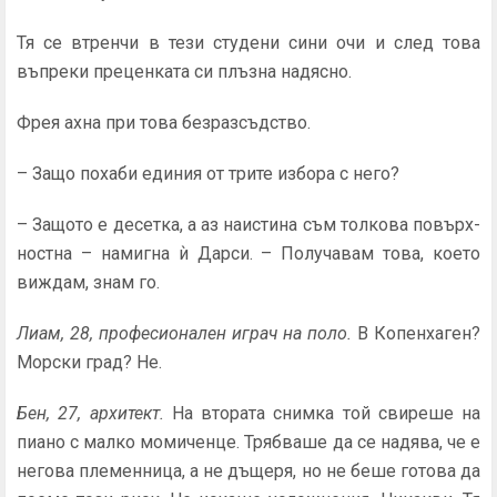
Тя се втренчи в тези студени сини очи и след това
въпреки преценката си плъзна надясно.
Фрея ахна при това безразсъдство.
– Защо похаби единия от трите избора с него?
– Защото е десетка, а аз наистина съм толкова повърх­
ностна – намигна ѝ Дарси. – Получавам това, което
виж­дам, знам го.
Лиам, 28, професионален играч на поло.
В Копенхаген?
Морски град? Не.
Бен, 27, архитект.
На втората снимка той свиреше на
пиано с малко момиченце. Трябваше да се надява, че е
негова племенница, а не дъщеря, но не беше готова да