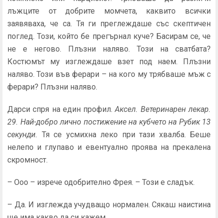
лъжците от добрите момчета, каквито всички
заявяваха, че са. Тя ги пре­глеждаше със скептичен
поглед. Този, който бе прегърнал куче? Басирам се, че
не е негово. Плъзни наляво. Този на сватбата?
Костюмът му изглеждаше взет под наем. Плъз­ни
наляво. Този във ферари – на кого му трябваше мъж с
ферари? Плъзни наляво.
Дарси спря на един профил.
Аксел. Ветеринарен лекар.
29. Най-добро лично постижение на кубчето на Рубик 13
се­кунди.
Тя се усмихна леко при тази хвалба. Беше
нелепо и глупаво и евентуално проява на прекалена
скромност.
– Ооо – изрече одобрително Фрея. – Този е сладък.
– Да. И изглежда учудващо нормален. Сякаш наистина
ще има какво да си кажем.