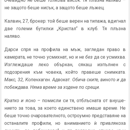
очевидно не беше толкова висок. Тя плъзна наляво –
не защото беше нисък, а защото беше лъжец.
Калвин, 27, брокер: той беше верен на типажа, вдигнал
две големи бутилки „Кристал“ в клуб. Тя плъзна
наляво.
Дарси спря на профила на мъж, загледан право в
каме­рата, не точно усмихнат, но и не
без
да се усмихва.
Изглеждаше леко объркан, сякаш изпълнен с
подозрения към човека, който правеше снимката.
Макс, 32, Копенхаген. Ад­вокат. Обича ските, виното и да
побеждава. Няма време за ходене по срещи.
Кратко и ясно
– помисли си тя, отблъсната от внуше­
нието за това, за което единствено имаше време. Не
беше точно очарователното, остроумно представяне на
остана­лите профили, но вниманието ѝ привлякоха