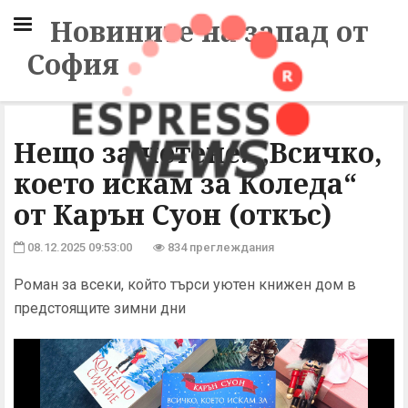
Новините на запад от
София
Нещо за четене: „Всичко,
което искам за Коледа“
от Карън Суон (откъс)
08.12.2025 09:53:00
834 преглеждания
Роман за всеки, който търси уютен книжен дом в
предстоящите зимни дни