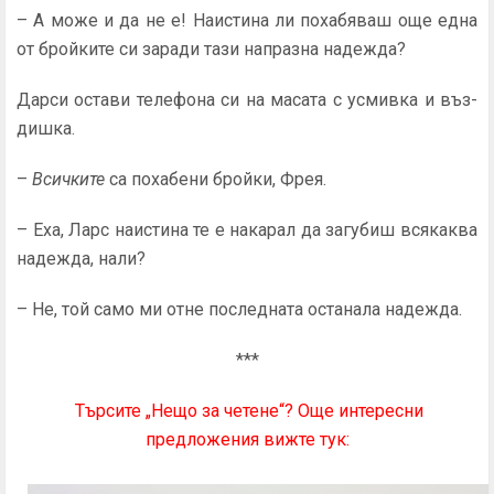
– А може и да не е! Наистина ли похабяваш още една
от бройките си заради тази напразна надежда?
Дарси остави телефона си на масата с усмивка и въз­
дишка.
–
Всичките
са похабени бройки, Фрея.
– Еха, Ларс наистина те е накарал да загубиш всякаква
надежда, нали?
– Не, той само ми отне последната останала надежда.
***
Търсите „Нещо за четене“? Още интересни
предложения вижте тук: