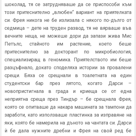
шоколад, тя се затрудняваше да се приспособи към
този притесни­телно „влюбен“ вариант на приятелката
си. Фрея никога не бе излизала с някого по-дълго от
седмица – дете на тру­ден развод, тя не вярваше във
вечните неща, не можеше дори да запази жива Мис
Петълс, стайното им растение, което беше
притеснително за докторант по микробиоло­гия,
специализиращ в геномика. Приятелството им беше
разцъфнало, докато споделяха истории за провалени
сре­щи. Бяха се срещнали в тоалетната на един
студентски бар през лятото, когато Дарси –
новопристигнала в града и кри­еща се от една
неприятна среща през Тиндър – бе срещнала Фрея,
която се опитваше да накара машината за тампони да
заработи, като използваше пластинка за изправяне на
яки, която бе намерила на дъното на чантата си. Дарси
ѝ бе дала нужните дребни и Фрея на свой ред бе