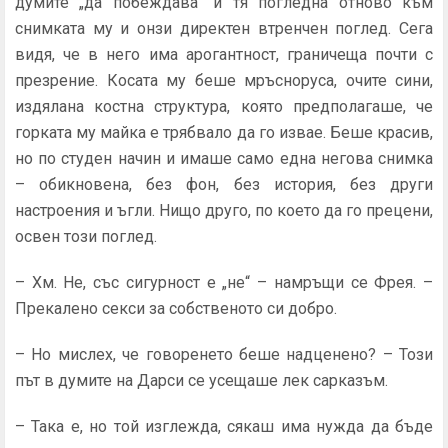
думите „да побеждава“ и тя погледна отново към
снимката му и онзи директен втренчен поглед. Сега
видя, че в него има аро­гантност, граничеща почти с
презрение. Косата му беше мръсноруса, очите сини,
издялана костна структура, която предполагаше, че
горката му майка е трябвало да го извае. Беше красив,
но по студен начин и имаше само една него­ва снимка
– обикновена, без фон, без история, без други
настроения и ъгли. Нищо друго, по което да го прецени,
освен този поглед.
– Хм. Не, със сигурност е „не“ – намръщи се Фрея. –
Пре­калено секси за собственото си добро.
– Но мислех, че говоренето беше надценено? – Този
път в думите на Дарси се усещаше лек сарказъм.
– Така е, но той изглежда, сякаш има нужда да бъде