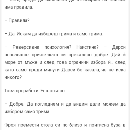
има правила.
– Правила?
– Да. Искам да избереш трима и само трима.
– Реверсивна психология? Наистина? – Дарси
познаваше приятелката си прекалено добре. Дай ѝ
море от мъже и след това ограничи избора ѝ... след
като само пре­ди минути Дарси бе казала, че не иска
никого?
Това проработи. Естествено.
– Добре. Да погледнем и да видим дали можем да
избе­рем само трима.
Фрея премести стола си по-близо и притисна буза в