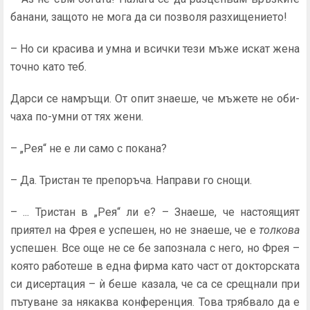
банани, защото не мога да си позволя разхищението!
– Но си красива и умна и всички тези мъже искат жена
точно като теб.
Дарси се намръщи. От опит знаеше, че мъжете не оби­
чаха по-умни от тях жени.
– „Рея“ не е ли само с покана?
– Да. Тристан те препоръча. Направи го снощи.
– ... Тристан в „Рея“ ли е? – Знаеше, че настоящият
приятел на Фрея е успешен, но не знаеше, че е
толкова
ус­пешен. Все още не се бе запознала с него, но Фрея –
която работеше в една фирма като част от докторската
си ди­сертация – ѝ беше казала, че са се срещнали при
пътуване за някаква конференция. Това трябвало да е