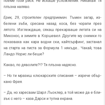
поеме този риск. Не искаше усложнения. Никакви. Тя
плъзна наляво.
Ерик, 29, строителен предприемач.
Тъмен загар, из­
белени зъби, сресана назад коса, без чорапи през
лятото. Изглеждаше, сякаш прекарваше летата си на
Миконос, а зимите в Коршевел. Другите му снимки го
показваха как кара водни ски, кайтсърфинг, застанал
на старта на писта за Формула 1 някъде... Чакай, това
Ландо Норис ли беше?
Какво, по дяволите?!? Тя плъзна надясно.
– Но ти мразиш клюкарските списания – изрече обър­
кано Фрея.
– Да, но харесвам Шарл Льоклер, а той може да е бли­
зък с него – каза Дарси и тупна екрана.