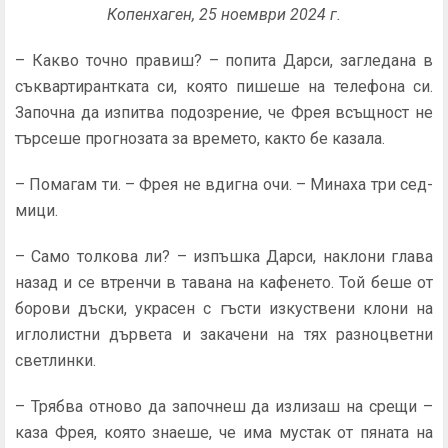
Копенхаген, 25 ноември 2024 г.
– Какво точно правиш? – попита Дарси, загледана в
съквартирантката си, която пишеше на телефона си.
Започ­на да изпитва подозрение, че Фрея всъщност не
търсеше прогнозата за времето, както бе казала.
– Помагам ти. – Фрея не вдигна очи. – Минаха три сед­
мици.
– Само толкова ли? – изпъшка Дарси, наклони глава
на­зад и се втренчи в тавана на кафенето. Той беше от
борови дъски, украсен с гъсти изкуствени клони на
иглолистни дървета и закачени на тях разноцветни
светлинки.
– Трябва отново да започнеш да излизаш на срещи –
каза Фрея, която знаеше, че има мустак от пяната на