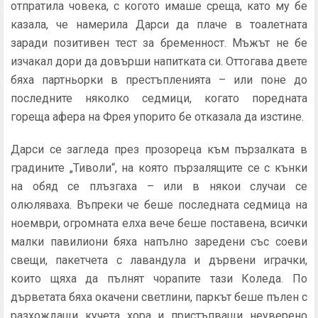
отпратила човека, с когото имаше среща, като му бе
казала, че наме­рила Дарси да плаче в тоалетната
заради позитивен тест за бременност. Мъжът не бе
изчакал дори да довърши на­питката си. Оттогава двете
бяха партньорки в престъпле­нията – или поне до
последните няколко седмици, когато поредната
гореща афера на Фрея упорито бе отказала да изстине.
Дарси се загледа през прозореца към пързалката в
градините „Тиволи“, на която пързалящите се с кънки
на обяд се плъзгаха – или в някои случаи се
олюляваха. Въпреки че беше последната седмица на
ноември, огромната елха вече беше поставена, всички
малки павилиони бяха напълно заредени със соеви
свещи, пакетчета с лаванду­ла и дървени играчки,
които щяха да пълнят чорапите тази Коледа. По
дърветата бяха окачени светлини, паркът беше пълен с
разхождащи кучета хора и пристъпващи не­уверено