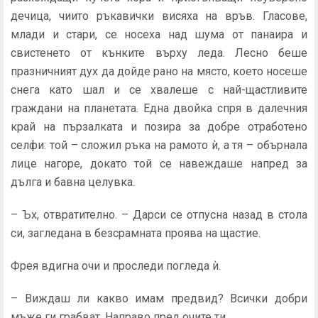
дечица, чиито ръкавички висяха на връв. Гласове,
млади и стари, се носеха над шума от панаира и
свисте­нето от кънките върху леда. Лесно беше
празничният дух да дойде рано на място, което носеше
снега като шал и се хвалеше с най-щастливите
граждани на планетата. Една двойка спря в далечния
край на пързалката и позира за добре отработено
селфи: той – сложил ръка на рамото ѝ, а тя – обърнала
лице нагоре, докато той се навеждаше напред за
дълга и бавна целувка.
– Ъх, отвратително. – Дарси се отпусна назад в стола
си, загледана в безсрамната проява на щастие.
Фрея вдигна очи и проследи погледа ѝ.
– Виждаш ли какво имам предвид? Всички добри
мъже ги грабват. Направо пред очите ти.