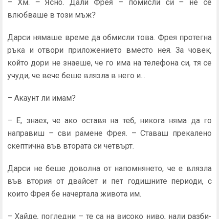
– Хм. – Ясно. Дали Фрея – помисли си – не се
влюбваше в този мъж?
Дарси нямаше време да обмисли това. Фрея протегна
ръка и отвори приложението вместо нея. За човек,
който дори не знаеше, че го има на телефона си, тя се
учуди, че вече беше влязла в него и...
– Акаунт ли имам?
– Е, знаех, че ако оставя на теб, никога няма да го
направиш – сви рамене Фрея. – Ставаш прекалено
скептична във втората си четвърт.
Дарси не беше доволна от напомнянето, че е влязла
във втория от двайсет и пет годишните периоди, с
които Фрея бе начертала живота им.
– Хайде, погледни – те са на високо ниво, нали разби­