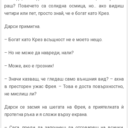
раш? Повечето са солидна осмица, но... ако видиш
четири или пет, просто знай, че е богат като Крез.
Дарси примигна.
– Богат като Крез всъщност не е моето нещо.
– Но не може да навреди, нали?
– Може, ако е грозник!
– Значи казваш, че гледаш само външния вид? – ахна
в престорен ужас Фрея. – Това е доста повърхностно,
не мислиш ли?
Дарси се засмя на шегата на Фрея, а приятелката ѝ
протегна ръка и я сложи върху екрана.
– Сега, преди да започнеш да отговаряш на всички,