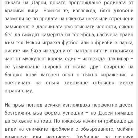
ръката на Дарси, докато преглеждаше редицата от
кра­сиви лица. Всички те, изглежда, бяха уловени
засмели се по средата на някаква шега или втренчени
замислено в далечината със стиснати челюсти, сякаш
без да виждат камерата на телефона, насочена право
към тях. Някои играеха футбол или с фризби в парка,
ризите им бяха из­вадени от панталоните и откриваха
част от мускулест ко­рем; един – изглежда, планинар –
се усмихваше широко от скала; друг свиреше на
банджо край лагерен огън с тъжно изражение, а
светлината на огъня хвърляше от­блясък върху
страните му.
На пръв поглед всички изглеждаха перфектно десет:
безгрижни, във форма, успешни – но Дарси нямаше
да се хване на това. По някакъв начин тя трябваше да
види на снимките проблеми с обвързването, майчин
комплекс или нарцисист. Трябваше да различи