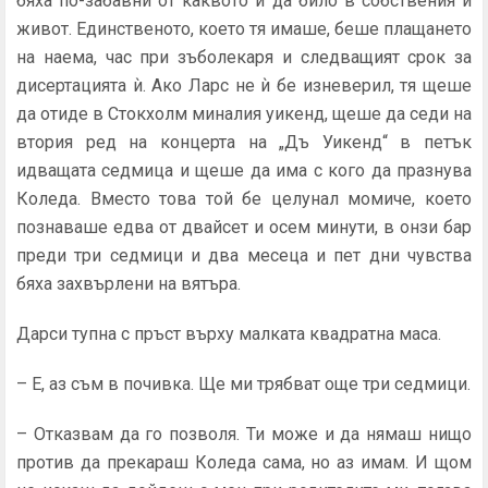
бяха по-забавни от каквото и да било в собствения ѝ
живот. Един­ственото, което тя имаше, беше плащането
на наема, час при зъболекаря и следващият срок за
дисертацията ѝ. Ако Ларс не ѝ бе изневерил, тя щеше
да отиде в Стокхолм ми­налия уикенд, щеше да седи на
втория ред на концерта на „Дъ Уикенд“ в петък
идващата седмица и щеше да има с кого да празнува
Коледа. Вместо това той бе целунал мо­миче, което
познаваше едва от двайсет и осем минути, в онзи бар
преди три седмици и два месеца и пет дни чув­ства
бяха захвърлени на вятъра.
Дарси тупна с пръст върху малката квадратна маса.
– Е, аз съм в почивка. Ще ми трябват още три седмици.
– Отказвам да го позволя. Ти може и да нямаш нищо
против да прекараш Коледа сама, но аз имам. И щом