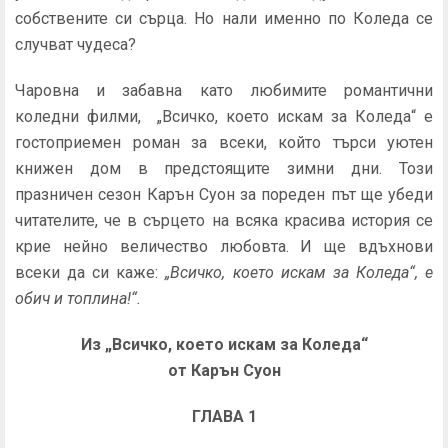
собствените си сърца. Но нали именно по Коледа се
случват чудеса?
Чаровна и забавна като любимите романтични
коледни филми, „Всичко, което искам за Коледа“ е
гостоприемен роман за всеки, който търси уютен
книжен дом в предстоящите зимни дни. Този
празничен сезон Карън Суон за пореден път ще убеди
читателите, че в сърцето на всяка красива история се
крие нейно величество любовта. И ще вдъхнови
всеки да си каже:
„Всичко, което искам за Коледа“
, е
обич и топлина!“.
Из „Всичко, което искам за Коледа“
от Карън Суон
ГЛАВА 1