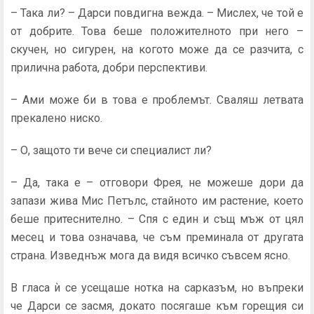
– Така ли? – Дарси повдигна вежда. – Мислех, че той е
от добрите. Това беше положителното при него –
скучен, но сигурен, на когото може да се разчита, с
прилична рабо­та, добри перспективи.
– Ами може би в това е проблемът. Сваляш летвата
прекалено ниско.
– О, защото ти вече си специалист ли?
– Да, така е – отговори Фрея, не можеше дори да
запази жива Мис Петълс, стайното им растение, което
беше притеснително. – Спя с един и същ мъж от цял
месец и това означава, че съм преминала от другата
страна. Изведнъж мога да видя всичко съвсем ясно.
В гласа ѝ се усещаше нотка на сарказъм, но въпреки
че Дарси се засмя, докато посягаше към горещия си