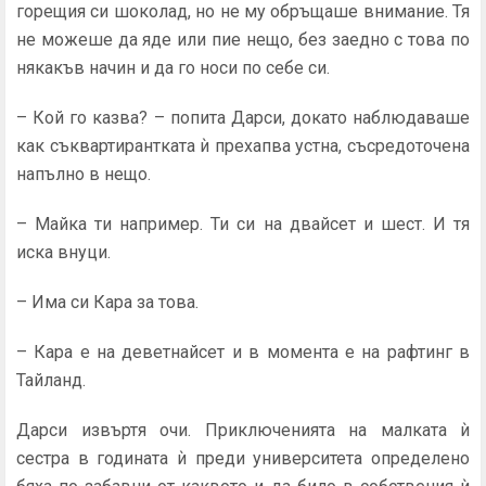
го­рещия си шоколад, но не му обръщаше внимание. Тя
не можеше да яде или пие нещо, без заедно с това по
някакъв начин и да го носи по себе си.
– Кой го казва? – попита Дарси, докато наблюдаваше
как съквартирантката ѝ прехапва устна, съсредоточена
напълно в нещо.
– Майка ти например. Ти си на двайсет и шест. И тя
иска внуци.
– Има си Кара за това.
– Кара е на деветнайсет и в момента е на рафтинг в
Тайланд.
Дарси извъртя очи. Приключенията на малката ѝ
сестра в годината ѝ преди университета определено