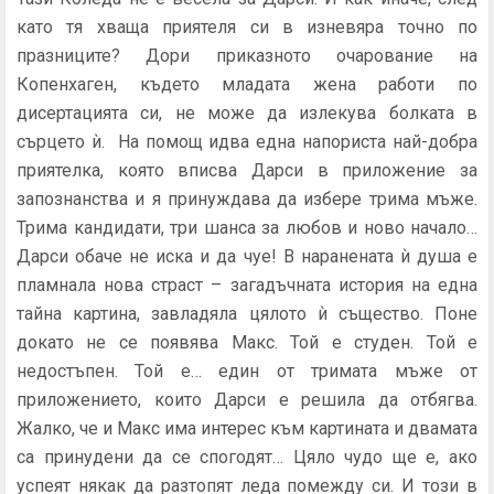
като тя хваща приятеля си в изневяра точно по
празниците? Дори приказното очарование на
Копенхаген, където младата жена работи по
дисертацията си, не може да излекува болката в
сърцето ѝ. На помощ идва една напориста най-добра
приятелка, която вписва Дарси в приложение за
запознанства и я принуждава да избере трима мъже.
Трима кандидати, три шанса за любов и ново начало…
Дарси обаче не иска и да чуе! В наранената ѝ душа е
пламнала нова страст – загадъчната история на една
тайна картина, завладяла цялото ѝ същество. Поне
докато не се появява Макс. Той е студен. Той е
недостъпен. Той е… един от тримата мъже от
приложението, които Дарси е решила да отбягва.
Жалко, че и Макс има интерес към картината и двамата
са принудени да се спогодят… Цяло чудо ще е, ако
успеят някак да разтопят леда помежду си. И този в