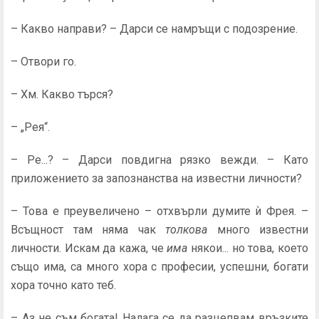
– Какво направи? – Дарси се намръщи с подозрение.
– Отвори го.
– Хм. Какво търся?
– „Рея“.
– Ре...? – Дарси повдигна рязко вежди. – Като
приложе­нието за запознанства на известни личности?
– Това е преувеличено – отхвърли думите ѝ Фрея. –
Всъщ­ност там няма чак
толкова
много известни
личности. Искам да кажа, че
има
някои... но това, което
също има, са много хора с професии, успешни, богати
хора точно като теб.
– Аз не съм богата! Налага се да разцепвам връзките