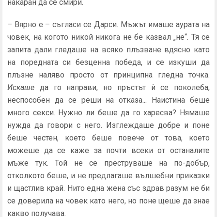
на­каран да се смири.
– Вярно е – съгласи се Дарси. Мъжът имаше аурата на
човек, на когото никой никога не бе казвал „не“. Тя се
запита дали гледаше на всяко плъзване вдясно като
на поредната си безценна победа, и се изкуши да
плъзне наляво просто от принципна гледна точка.
Искаше
да го направи, но пръстът ѝ се поколеба,
неспособен да се реши на отказа... Наистина беше
много секси. Нужно ли беше да го харесва? Нямаше
нужда да говори с него. Изглеждаше добре и поне
беше честен, което беше повече от това, кое­то
можеше да се каже за почти всеки от останалите
мъже тук. Той не се преструваше на по-добър,
отколкото беше, и не предлагаше вълшебни приказки
и щастлив край. Нито една жена със здрав разум не би
се доверила на човек като него, но поне щеше да знае
какво получава.