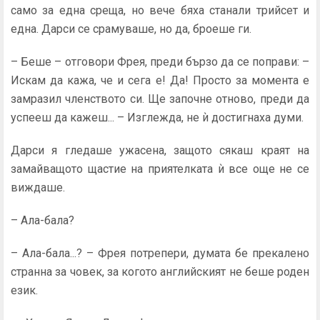
само за една среща, но вече бяха станали трийсет и
една. Дарси се сра­муваше, но да, броеше ги.
– Беше – отговори Фрея, преди бързо да се поправи: –
Искам да кажа, че и сега е! Да! Просто за момента е
замра­зил членството си. Ще започне отново, преди да
успееш да кажеш... – Изглежда, не ѝ достигнаха думи.
Дарси я гледаше ужасена, защото сякаш краят на
замай­ващото щастие на приятелката ѝ все още не се
виждаше.
– Ала-бала?
– Ала-бала...? – Фрея потрепери, думата бе прекалено
странна за човек, за когото английският не беше роден
език.