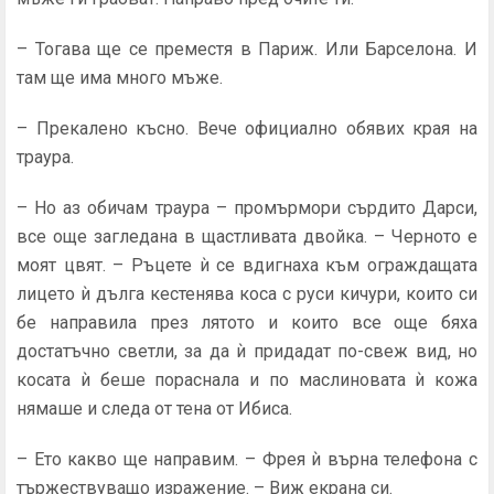
– Тогава ще се преместя в Париж. Или Барселона. И
там ще има много мъже.
– Прекалено късно. Вече официално обявих края на
траура.
– Но аз обичам траура – промърмори сърдито Дарси,
все още загледана в щастливата двойка. – Черното е
моят цвят. – Ръцете ѝ се вдигнаха към ограждащата
лицето ѝ дълга кестенява коса с руси кичури, които си
бе направила през лятото и които все още бяха
достатъчно светли, за да ѝ придадат по-свеж вид, но
косата ѝ беше пораснала и по маслиновата ѝ кожа
нямаше и следа от тена от Ибиса.
– Ето какво ще направим. – Фрея ѝ върна телефона с
тържествуващо изражение. – Виж екрана си.