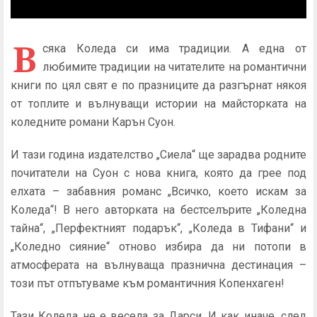
В
сяка Коледа си има традиции. А една от
любимите традиции на читателите на романтични
книги по цял свят е по празниците да разгърнат някоя
от топлите и вълнуващи истории на майсторката на
коледните романи Карън Суон.
И тази година издателство „Сиела“ ще зарадва родните
почитатели на Суон с нова книга, която да грее под
елхата – забавния романс „Всичко, което искам за
Коледа“! В него авторката на бестселърите „Коледна
тайна“, „Перфектният подарък“, „Коледа в Тифани“ и
„Коледно сияние“ отново избира да ни потопи в
атмосферата на вълнуваща празнична дестинация –
този път отпътуваме към романтичния Копенхаген!
Тази Коледа не е весела за Дарси. И как иначе, след