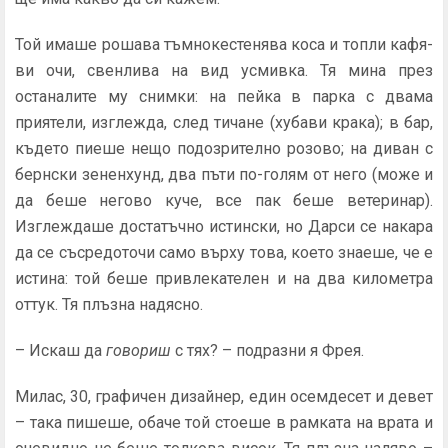
Той имаше рошава тъмнокестенява коса и топли кафя­
ви очи, свенлива на вид усмивка. Тя мина през
останалите му снимки: на пейка в парка с двама
приятели, изглежда, след тичане (хубави крака); в бар,
където пиеше нещо подозрително розово; на диван с
бернски зененхунд, два пъти по-голям от него (може и
да беше негово куче, все пак беше ветеринар).
Изглеждаше достатъчно истински, но Дарси се накара
да се съсредоточи само върху това, което знаеше, че е
истина: той беше привлекателен и на два километра
оттук. Тя плъзна надясно.
– Искаш да
говориш
с тях? – подразни я Фрея.
Милас, 30, графичен дизайнер, един осемдесет и де­вет
– така пишеше, обаче той стоеше в рамката на врата и