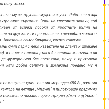
но получаваха.
ветът му се струваше муден и скучен. Работеше в ада
ектронната търговия. Воин на гласовите заявки, той
ливан от всички посоки от яростните вълни на
ете на другите и ги превръщаше в печалба, а мозъкът
а. Запазваше самообладание, когато колегите
умни суми пари с леко извъртане на дланта и щракане
е), и понеже толкова дълго бе заливал мозъчната си
 да функционира без постоянна, макар и притъпена
 ми като добра съпруга и домакиня предано му я
с помощта на тунингования мерцедес 450 SL, частния
в хангара на летище „Мидуей“ и пилотираше предимно
то неизменно носеше нерегистриран „Смит енд Уесън“
н“.