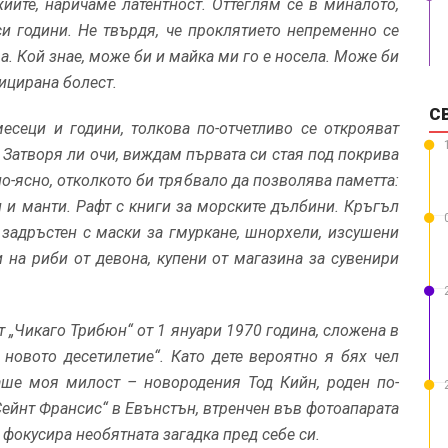
ите, наричаме латентност. Оттеглям се в миналото,
и години. Не твърдя, че проклятието непременно се
а. Кой знае, може би и майка ми го е носела. Може би
ицирана болест.
С
есеци и години, толкова по-отчетливо се открояват
 Затворя ли очи, виждам първата си стая под покрива
о-ясно, отколкото би трябвало да позволява паметта:
 и манти. Рафт с книги за морските дълбини. Кръгъл
 задръстен с маски за гмуркане, шнорхели, изсушени
 на риби от девона, купени от магазина за сувенири
т „Чикаго Трибюн“ от 1 януари 1970 година, сложена в
 новото десетилетие“. Като дете вероятно я бях чел
аше моя милост – новородения Тод Кийн, роден по-
Сейнт Франсис“ в Евънстън, втренчен във фотоапарата
 фокусира необятната загадка пред себе си.