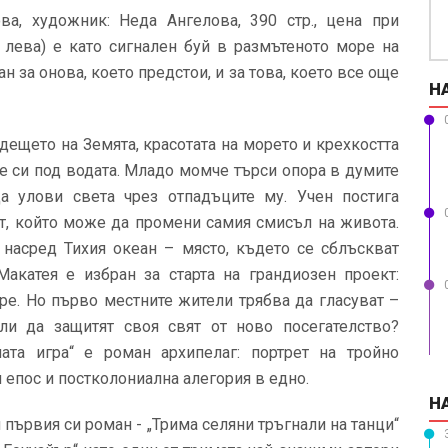
ва, художник: Неда Ангелова, 390 стр., цена при
4 лева) е като сигнален буй в размътеното море на
 за онова, което предстои, и за това, което все още
Н
дещето на Земята, красотата на морето и крехкостта
е си под водата. Младо момче търси опора в думите
а улови света чрез отпадъците му. Учен постига
т, който може да промени самия смисъл на живота.
 насред Тихия океан – място, където се сблъскват
 Макатея е избран за старта на грандиозен проект:
ре. Но първо местните жители трябва да гласуват –
ли да защитят своя свят от ново посегателство?
та игра“ е роман архипелаг: портрет на тройно
 епос и постколониална алегория в едно.
Н
 първия си роман - „Трима селяни тръгнали на танци“