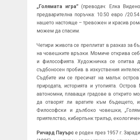
„Голямата игра”
(преводач: Елка Видено
предварителна поръчка: 10.50 евро /20.5
нашето настояще – тревожен и красив роман
можем да спасим.
Четири живота се преплитат в разказ за бъ
на човешките връзки. Момиче открива себ
и философията. Художничка се опитва д
съдбоносен пробив в изкуствения интелек
Съдбите им се пресичат на малък остров
природата, историята и утопията. Остров
автономни, плаващи градове в открито мо
да отворят ли вратите към бъдещето, и
Философски и дълбоко човешки, „Голяма
приятелство, киберпънк трилър, екологичен
Ричард Пауърс
е роден през 1957 г. Заради