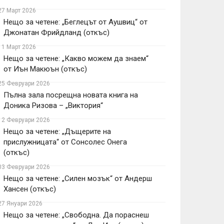
27 Март 2026
Нещо за четене: „Беглецът от Аушвиц“ от
Джонатан Фрийдланд (откъс)
11 Март 2026
Нещо за четене: „Какво можем да знаем“
от Иън Макюън (откъс)
25 Февруари 2026
Пълна зала посрещна новата книга на
Доника Ризова – „Виктория“
12 Февруари 2026
Нещо за четене: „Дъщерите на
прислужницата“ от Сонсолес Онега
(откъс)
03 Февруари 2026
Нещо за четене: „Силен мозък“ от Андерш
Хансен (откъс)
27 Януари 2026
Нещо за четене: „Свободна. Да пораснеш