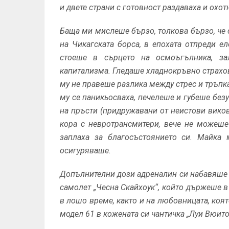
и двете страни с готовност раздаваха и охот
Баща ми мислеше бързо, толкова бързо, че с
на Чикагската борса, в епохата отпреди ел
стоеше в сърцето на осмоъгълника, за
капитализма. Гледаше хладнокръвно страхов
му не правеше разлика между стрес и тръпк
му се паникьосваха, печелеше и губеше без
на пръсти (придружавани от неистови виков
кора с невротрансмитери, вече не можеше
заплаха за благосъстоянието си. Майка
осигуряваше.
Допълнителни дози адреналин си набавяше 
самолет „Чесна Скайхоук“, който държеше 
в лошо време, както и на любовницата, коя
модел 61 в кожената си чантичка „Луи Вюито