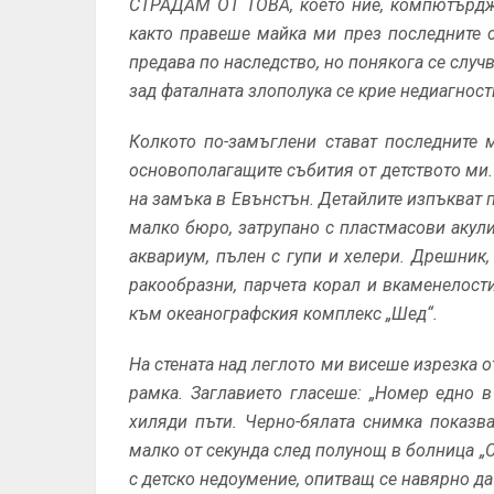
СТРАДАМ ОТ ТОВА, което ние, компютърджи
както правеше майка ми през последните с
предава по наследство, но понякога се случв
зад фаталната злополука се крие недиагност
Колкото по-замъглени стават последните м
основополагащите събития от детството ми.
на замъка в Евънстън. Детайлите изпъкват п
малко бюро, затрупано с пластмасови акули
аквариум, пълен с гупи и хелери. Дрешник,
ракообразни, парчета корал и вкаменелости
към океанографския комплекс „Шед“.
На стената над леглото ми висеше изрезка о
рамка. Заглавието гласеше: „Номер едно в
хиляди пъти. Черно-бялата снимка показв
малко от секунда след полунощ в болница „
с детско недоумение, опитващ се навярно да