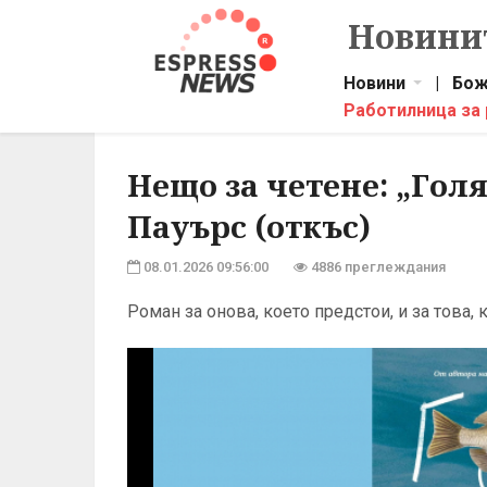
Новинит
Новини
|
Бож
Работилница за
Нещо за четене: „Гол
Пауърс (откъс)
08.01.2026 09:56:00
4886 преглеждания
Роман за онова, което предстои, и за това