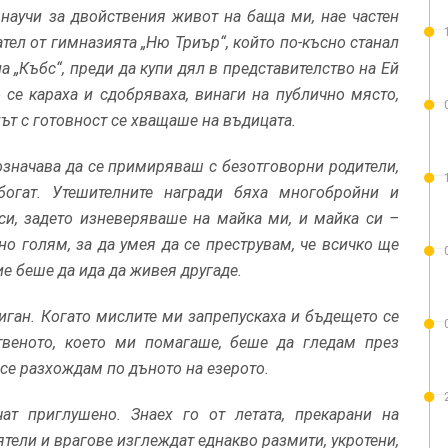
научи за двойствения живот на баща ми, нае частен
тел от гимназията „Ню Триър“, който по-късно станал
на „Къбс“, преди да купи дял в представителство на Ей
 се караха и сдобряваха, винаги на публично място,
път с готовност се хващаше на въдицата.
означава да се примиряваш с безотговорни родители,
огат. Утешителните награди бяха многобройни и
си, задето изневеряваше на майка ми, и майка си –
но голям, за да умея да се преструвам, че всичко ще
 беше да ида да живея другаде.
иган. Когато мислите ми запрепускаха и бъдещето се
веното, което ми помагаше, беше да гледам през
 се разхождам по дъното на езерото.
ат приглушено. Знаех го от летата, прекарани на
тели и врагове изглеждат еднакво размити, укротени,