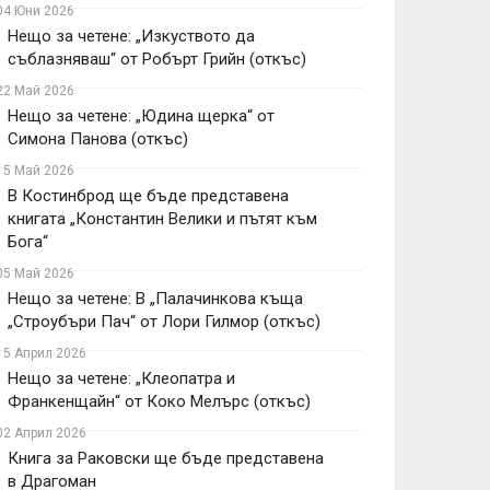
04 Юни 2026
Нещо за четене: „Изкуството да
съблазняваш“ от Робърт Грийн (откъс)
22 Май 2026
Нещо за четене: „Юдина щерка“ от
Симона Панова (откъс)
15 Май 2026
В Костинброд ще бъде представена
книгата „Константин Велики и пътят към
Бога“
05 Май 2026
Нещо за четене: В „Палачинкова къща
„Строубъри Пач“ от Лори Гилмор (откъс)
15 Април 2026
Нещо за четене: „Клеопатра и
Франкенщайн“ от Коко Мелърс (откъс)
02 Април 2026
Книга за Раковски ще бъде представена
в Драгоман