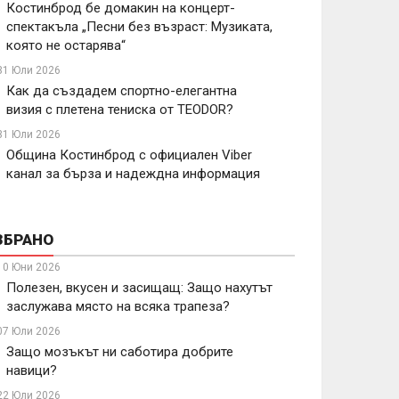
Костинброд бе домакин на концерт-
спектакъла „Песни без възраст: Музиката,
която не остарява“
31 Юли 2026
Как да създадем спортно-елегантна
визия с плетена тениска от TEODOR?
31 Юли 2026
Община Костинброд с официален Viber
канал за бърза и надеждна информация
ЗБРАНО
10 Юни 2026
Полезен, вкусен и засищащ: Защо нахутът
заслужава място на всяка трапеза?
07 Юли 2026
Защо мозъкът ни саботира добрите
навици?
22 Юли 2026