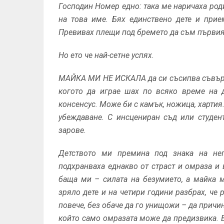
Господин Номер едно: така ме наричаха род
на това име. Бях единствено дете и прие
Превивах плещи под бремето да съм първият
Но ето че най-сетне успях.
МАЙКА МИ НЕ ИСКАЛА да си съсипва съвърше
когото да играе шах по всяко време на 
консенсус. Може би с камък, ножица, хартия.
убеждаване. С инсцениран съд или студен
зарове.
Детството ми премина под знака на неп
подхранваха еднакво от страст и омраза и 
баща ми – силата на безумието, а майка 
зряло дете и на четири години разбрах, че
повече, без обаче да го унищожи – да причин
който само омразата може да предизвика. 