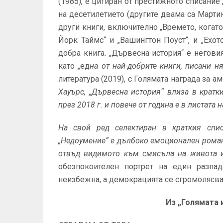
(1985), е цитиран от престижното списание
на десетилетието (другите двама са Март
други книги, включително „Времето, когато 
Йорк Таймс“ и „Вашингтон Поуст“, и „Ехот
добра книга. „Дървесна история“ е негови
като „ед
на от най-добрите книги, писани ня
литература (2019), с Голямата награда за а
Хауърс,
„Дървесна история“ влиза в кратк
през 2018 г. и повече от година е в листата 
На свой ред селектиран в краткия спи
„Недоумение“ е дълбоко емоционален роман
отвъд видимото към смисъла на живота и
обезпокоителен портрет на един разпад
неизбежна, а демокрацията се сгромолясва
Из „Голямата 