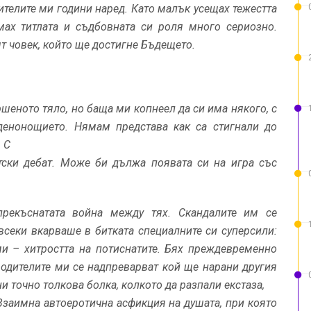
ителите ми години наред. Като малък усещах тежестта
мах титлата и съдбовната си роля много сериозно.
 човек, който ще достигне Бъдещето.
ното тяло, но баща ми копнеел да си има някого, с
денонощието. Нямам представа как са стигнали до
 С
тски дебат. Може би дължа появата си на игра със
рекъснатата война между тях. Скандалите им се
всеки вкарваше в битката специалните си суперсили:
ми – хитростта на потиснатите. Бях преждевременно
 родителите ми се надпреварват кой ще нарани другия
и точно толкова болка, колкото да разпали екстаза,
Взаимна автоеротична асфикция на душата, при която