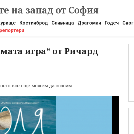
е на запад от София
урище
Костинброд
Сливница
Драгоман
Годеч
Свог
 репортери
ямата игра“ от Ричард
, което все още можем да спасим