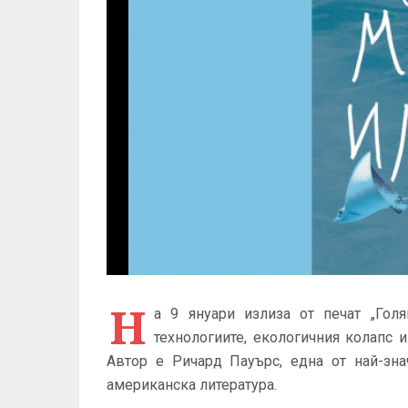
Н
а 9 януари излиза от печат „Голя
технологиите, екологичния колапс и
Автор е Ричард Пауърс, една от най-зн
американска литература.