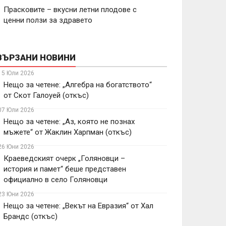
Прасковите – вкусни летни плодове с
ценни ползи за здравето
ВЪРЗАНИ НОВИНИ
15 Юли 2026
Нещо за четене: „Алгебра на богатството“
от Скот Галоуей (откъс)
07 Юли 2026
Нещо за четене: „Аз, която не познах
мъжете“ от Жаклин Харпман (откъс)
26 Юни 2026
Краеведският очерк „Голяновци –
история и памет“ беше представен
официално в село Голяновци
23 Юни 2026
Нещо за четене: „Векът на Евразия“ от Хал
Брандс (откъс)