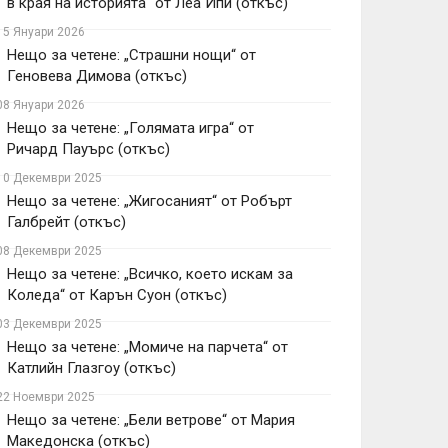
в края на историята“ от Леа Ипи (откъс)
15 Януари 2026
Нещо за четене: „Страшни нощи“ от
Геновева Димова (откъс)
08 Януари 2026
Нещо за четене: „Голямата игра“ от
Ричард Пауърс (откъс)
10 Декември 2025
Нещо за четене: „Жигосаният“ от Робърт
Галбрейт (откъс)
08 Декември 2025
Нещо за четене: „Всичко, което искам за
Коледа“ от Карън Суон (откъс)
03 Декември 2025
Нещо за четене: „Момиче на парчета“ от
Катлийн Глазгоу (откъс)
22 Ноември 2025
Нещо за четене: „Бели ветрове“ от Мария
Македонска (откъс)