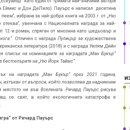
 „Ескуайър“ като един от тримата най-значими автори
ин Еймис и Дон ДеЛило). Пауърс е написал десетина
пеем“, избрана за най-добра книга на 2003 г. от „Ню
о отеква“, увенчана с Националната награда за най-
ят 12-и роман, спряган от мнозина като шедьовър и
кога.“.
Отличен с награда
Пулицър
за художествена
мериканска литература (2018) и с награда
Уилям Дийн
ия списък на номинациите за наградата „Ман Букър“
на бестселърите на „Ню Йорк Таймс“.
сък на наградата „Ман Букър“
през 2021 година,
И
, изтъкан от въпроси, който позволява да надникнем
 мястото ни във Вселената. Ричард Пауърс
рисува
ащ се свят, в който екологичната катастрофа е
.
игра“ от Ричард Пауърс