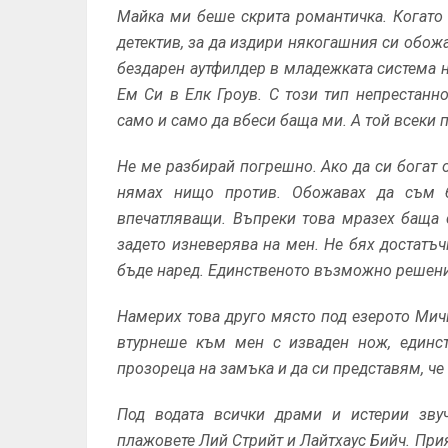
Майка ми беше скрита романтичка. Когато 
детектив, за да издири някогашния си обожа
бездарен аутфилдер в младежката система
Ем Си в Елк Гроув. С този тип непрестанно
само и само да вбеси баща ми. А той всеки 
Не ме разбирай погрешно. Ако да си богат 
нямах нищо против. Обожавах да съм б
впечатляващи. Въпреки това мразех баща 
задето изневерява на мен. Не бях достатъч
бъде наред. Единственото възможно решение
Намерих това друго място под езерото Мич
втурнеше към мен с изваден нож, единст
прозореца на замъка и да си представям, че
Под водата всички драми и истерии звуч
плажовете Лий Стрийт и Лайтхаус Бийч. Прия