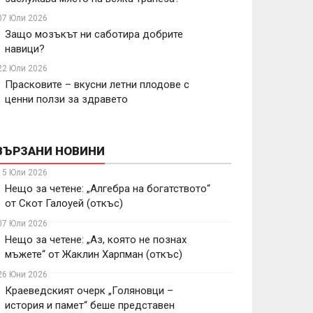
07 Юли 2026
Защо мозъкът ни саботира добрите
навици?
22 Юли 2026
Прасковите – вкусни летни плодове с
ценни ползи за здравето
ВЪРЗАНИ НОВИНИ
15 Юли 2026
Нещо за четене: „Алгебра на богатството“
от Скот Галоуей (откъс)
07 Юли 2026
Нещо за четене: „Аз, която не познах
мъжете“ от Жаклин Харпман (откъс)
26 Юни 2026
Краеведският очерк „Голяновци –
история и памет“ беше представен