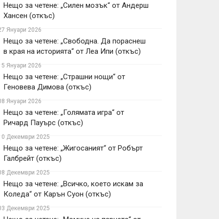
Нещо за четене: „Силен мозък“ от Андерш
Хансен (откъс)
27 Януари 2026
Нещо за четене: „Свободна. Да пораснеш
в края на историята“ от Леа Ипи (откъс)
15 Януари 2026
Нещо за четене: „Страшни нощи“ от
Геновева Димова (откъс)
08 Януари 2026
Нещо за четене: „Голямата игра“ от
Ричард Пауърс (откъс)
10 Декември 2025
Нещо за четене: „Жигосаният“ от Робърт
Галбрейт (откъс)
08 Декември 2025
Нещо за четене: „Всичко, което искам за
Коледа“ от Карън Суон (откъс)
03 Декември 2025