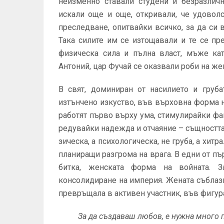
неизменно ставали студени и безразличн
искали още и още, откривали, че удоволс
преследване, опитвайки всичко, за да си 
Така силите им се изтощавали и те се пр
физическа сила и пълна власт, мъже ка
Антоний, цар Фучай се оказвали роби на же
В свят, доминиран от насилието и груба
изтънчено изкуство, във върховна форма на
ра­ботят първо върху ума, стимулирайки фа
редувайки надежда и отчаяние – същността 
зическа, а психологическа, не груба, а хит
планиращи разгро­ма на врага. В едни от пъ
битка, женската форма на войната. З
консолидиране на империя. Жената съблазни
превръща­ла в активен участник, във фигура
За да създаваш любов, е нужна много 