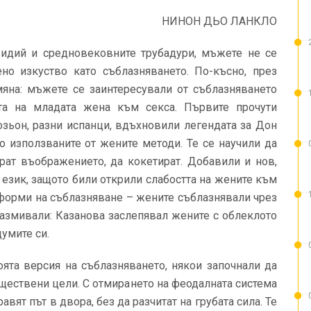
НИНОН ДЬО ЛАНКЛО
видий и средновековните тру­бадури, мъжете не се
но изкуство като съблазняването. По-късно, през
мяна: мъжете се заинтересували от съблазняването
ата на младата жена към секса. Първите прочути
озьон, разни испанци, вдъхновили легендата за Дон
о използваните от жените методи. Те се научили да
рат въобра­жението, да кокетират. Добавили и нов,
език, защото били открили слабостта на жените към
 форми на съблазняване – жените съблазнявали чрез
размивали: Казанова заслепя­вал жените с облеклото
умите си.
ята версия на съблазняване­то, някои започнали да
бществени цели. С отмирането на феодалната система
ят път в двора, без да раз­читат на грубата сила. Те