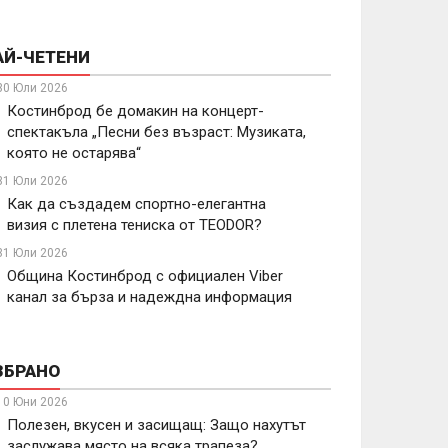
АЙ-ЧЕТЕНИ
30 Юли 2026
Костинброд бе домакин на концерт-
спектакъла „Песни без възраст: Музиката,
която не остарява“
31 Юли 2026
Как да създадем спортно-елегантна
визия с плетена тениска от TEODOR?
31 Юли 2026
Община Костинброд с официален Viber
канал за бърза и надеждна информация
ЗБРАНО
10 Юни 2026
Полезен, вкусен и засищащ: Защо нахутът
заслужава място на всяка трапеза?