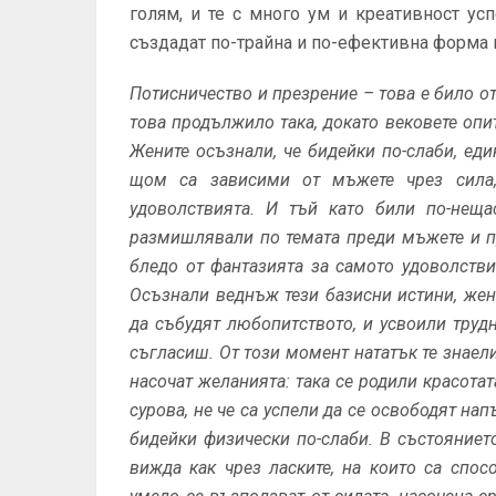
голям, и те с много ум и креативност ус
създадат по-трайна и по-ефективна форма н
Потисничество и презрение – това е било 
това продължило така, докато вековете опит
Жените осъзнали, че бидейки по-слаби, еди
щом са зависими от мъжете чрез сила,
удоволствията. И тъй като били по-неща
размишлявали по темата преди мъжете и пре
бледо от фантазията за само­то удоволстви
Осъзнали веднъж тези базисни истини, жени
да събудят любопит­ството, и усвоили труд
съгласиш. От този момент нататък те знаели 
насочат желанията: така се родили красо­та
сурова, не че са успели да се освободят нап
бидейки физически по-слаби. В състояниет
вижда как чрез ласките, на кои­то са спосо