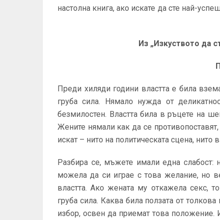
настолна книга, ако искате да сте най-успе
Из „Изкуството да с
Преди хиляди години властта е била взем
груба сила. Нямало нужда от деликатно
безмилостен. Властта била в ръцете на ше
Жените нямали как да се противопоставят,
искат – нито на политическата сцена, нито 
Разбира се, мъжете имали една слабост: 
можела да си играе с това желание, но 
властта. Ако жената му откажела секс, 
груба сила. Каква била ползата от толкова
избор, освен да приемат това положение. 