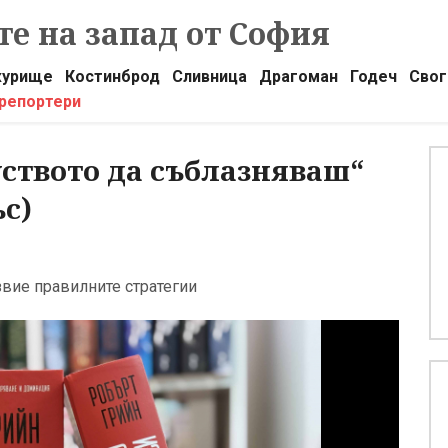
е на запад от София
урище
Костинброд
Сливница
Драгоман
Годеч
Свог
 репортери
уството да съблазняваш“
ъс)
звие правилните стратегии