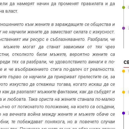
пели да намерят начин да променят правилата и да
а власт.
отношението към жените в зараждащите се общества и
 не научили жените да заместват силата с изкусност.
нственият им ресурс е съблазняването. Разбрали, че
 мъжете могат да станат зависими от тях чрез
стни, отколкото били мъжете, вероятно жените са
ди тях са разбра­ли, че удоволствието винаги е по-
С
е и че въображението стига по-далеч от реалност­та.
те първо се на­учили да прикриват прелестите си, за
ното изкуство да откажеш тогава, когато искаш да се
как да разпа­лят мъжките фанта­зии, как да събудят и
та и любовта. Така ориста на жените станала по-малко
ъл-но от потиснатото положение, на което са осъдени,
о на вечната война между жените и мъжете обаче се
бни, те по­беждават понякога,
но в повечето случаи