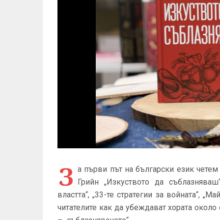
З
а първи път на български език четем
Грийн „Изкуството да съблазняваш“
властта“, „33-те стратегии за войната“, „М
читателите как да убеждават хората около