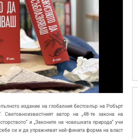
 пълното издание на глобалния бестселър на Робърт
. Световноизвестният автор на „48-те закона на
айсторството“ и „Законите на човешката природа“ учи
 себе си и да упражняват най-фината форма на власт