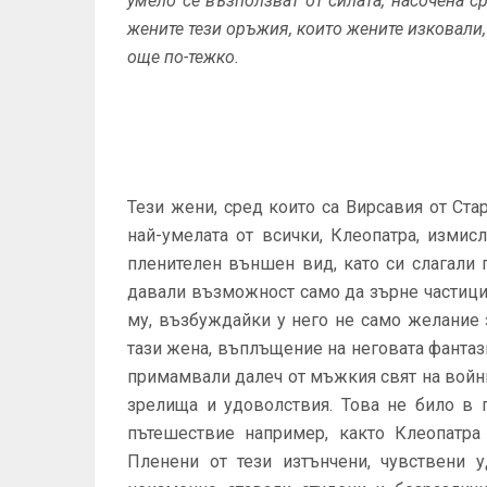
умело се възползват от силата, насочена 
жените тези оръжия, които жените изковали, 
още по-тежко.
Тези жени, сред които са Вирсавия от Стар
най-умелата от всички, Клеопатра, изми
пленителен външен вид, като си слагали 
давали възможност само да зърне частици
му, възбуждайки у него не само желание 
тази жена, въплъщение на неговата фантази
примамвали далеч от мъжкия свят на войни
зрелища и удоволствия. Това не било в 
пътешествие например, както Клеопатр
Пленени от тези изтънчени, чувствени 