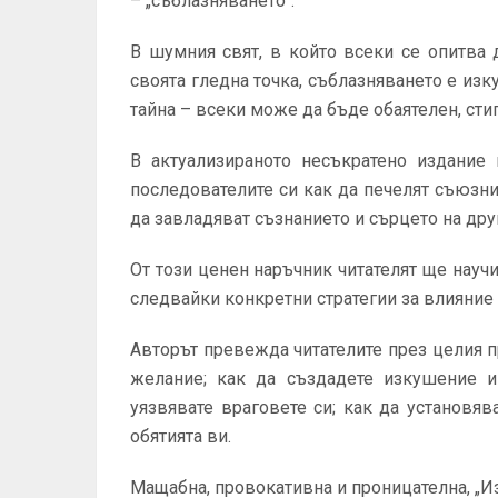
– „съблазняването“.
В шумния свят, в който всеки се опитва
своята гледна точка, съблазняването е изк
тайна – всеки може да бъде обаятелен, сти
В актуализираното несъкратено издание 
последователите си как да печелят съюзни
да завладяват съзнанието и сърцето на дру
От този ценен наръчник читателят ще науч
следвайки конкретни стратегии за влияние 
Авторът превежда читателите през целия п
желание; как да създадете изкушение и
уязвявате враговете си; как да установяв
обятията ви.
Мащабна, провокативна и проницателна, „