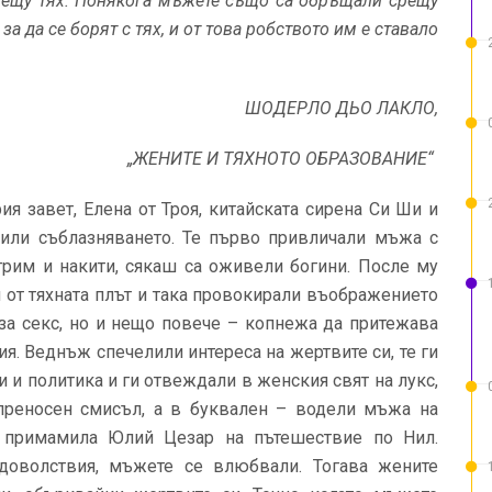
срещу тях. Понякога мъжете също са обръ­щали срещу
за да се борят с тях, и от това робството им е ставало
ШОДЕРЛО ДЬО ЛАКЛО,
„ЖЕНИТЕ И ТЯХНОТО ОБРАЗОВАНИЕ“
ия завет, Елена от Троя, китайската сирена Си Ши и
слили съблазняването. Те първо привличали мъжа с
грим и накити, сякаш са оживели богини. После му
 от тяхната плът и така провокирали въображението
за секс, но и нещо повече – копнежа да притежава
я. Веднъж спечелили интереса на жертвите си, те ги
 и политика и ги отвеждали в женския свят на лукс,
преносен смисъл, а в буквален – водели мъжа на
а примамила Юлий Цезар на пътешествие по Нил.
удоволствия, мъжете се влюбвали. Тогава жените