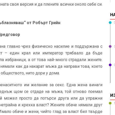
шната своя версия и да плените всички около себе си.
Н
ъблазняваш“ от Робърт Грийн
Предговор
ана главно чрез физическо насилие и поддържана с
ст – един крал или император трябвало да бъде
па избраници, а от това най-много страдали жените.
 нямали как да накарат мъжа да направи това, което
в обществото, нито дори у дома.
ненаситното им желание за секс. Една жена винаги
веднъж щом се отдаде на мъжа, той отново поемал
И
той можел просто да потърси друга или да упражни
 нетрайна и крехка власт? Жените обаче нямали друг
Имало обаче и жени, чийто глад за власт бил твърде