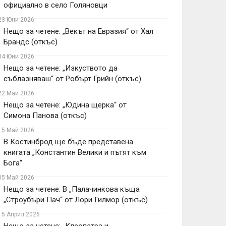
официално в село Голяновци
23 Юни 2026
Нещо за четене: „Векът на Евразия“ от Хал
Брандс (откъс)
04 Юни 2026
Нещо за четене: „Изкуството да
съблазняваш“ от Робърт Грийн (откъс)
22 Май 2026
Нещо за четене: „Юдина щерка“ от
Симона Панова (откъс)
15 Май 2026
В Костинброд ще бъде представена
книгата „Константин Велики и пътят към
Бога“
05 Май 2026
Нещо за четене: В „Палачинкова къща
„Строубъри Пач“ от Лори Гилмор (откъс)
15 Април 2026