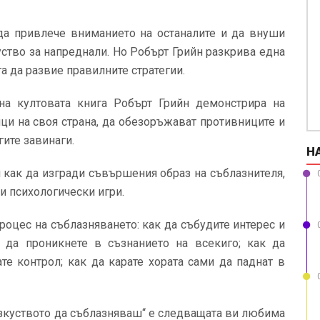
 да привлече вниманието на останалите и да внуши
уство за напреднали. Но Робърт Грийн разкрива една
га да развие правилните стратегии.
на култовата книга Робърт Грийн демонстрира на
ци на своя страна, да обезоръжават противниците и
гите завинаги.
Н
и как да изгради съвършения образ на съблазнителя,
и психологически игри.
роцес на съблазняването: как да събудите интерес и
 да проникнете в съзнанието на всекиго; как да
ате контрол; как да карате хората сами да паднат в
Изкуството да съблазняваш“ е следващата ви любима