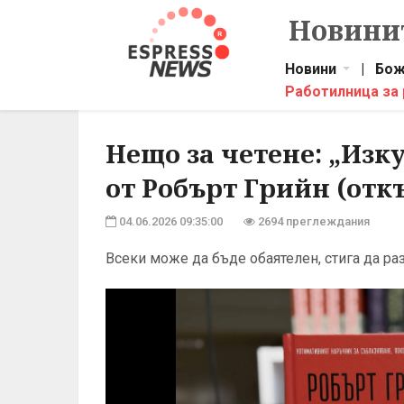
Новинит
Новини
|
Бож
Работилница за
Нещо за четене: „Изк
от Робърт Грийн (отк
04.06.2026 09:35:00
2694 преглеждания
Всеки може да бъде обаятелен, стига да ра