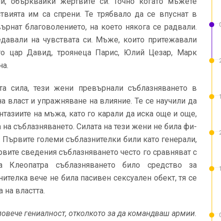
и, обърквайки жертвите си. Точно когато мъжете
твията им са спрени. Те трябвало да се впуснат в
върнат благоволението, на което някога се радвали.
едавали на чув­ствата си. Мъже, които притежавали
то цар Давид, троянеца Парис, Юлий Цезар, Марк
на.
та сила, тези жени превърнали съблазняването в
 власт и упраж­няване на влияние. Те се научили да
нтазиите на мъжа, като го карали да иска още и още,
на съблазнява­нето. Силата на тези жени не била фи­
ра. Първите големи съблазнителки били като генерали,
рвите сведе­ния съблазняването често го сравняват с
а Клеопатра съблазняването било сред­ство за
телка вече не била па­сивен сексуален обект, тя се
 на властта.
повече гениалност, отколкото за да командваш армии.