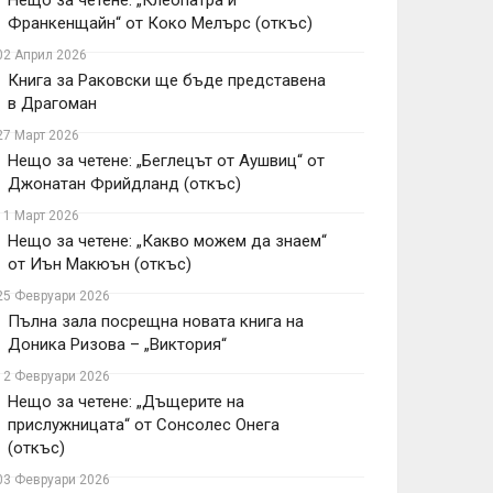
Нещо за четене: „Клеопатра и
Франкенщайн“ от Коко Мелърс (откъс)
02 Април 2026
Книга за Раковски ще бъде представена
в Драгоман
27 Март 2026
Нещо за четене: „Беглецът от Аушвиц“ от
Джонатан Фрийдланд (откъс)
11 Март 2026
Нещо за четене: „Какво можем да знаем“
от Иън Макюън (откъс)
25 Февруари 2026
Пълна зала посрещна новата книга на
Доника Ризова – „Виктория“
12 Февруари 2026
Нещо за четене: „Дъщерите на
прислужницата“ от Сонсолес Онега
(откъс)
03 Февруари 2026