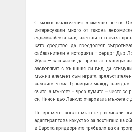
С малки изключения, а именно по­етът О
интересували много от такова лекомисле
седемнайсети век, настъпила голяма про
като средство да пре­одолеят съпротив
съблазни­тели в историята – херцог Дьо Л
Жуан – започнали да прилагат традиционн
заслепяват с външния си вид, да стимули
мъжки елемент към играта: прелъстителен 
нежните сло­ва. Границите между тези две
очите, а мъжете – чрез думите – често се 
си, Нинон дьо Ланкло очаровала мъжете с д
По времето, когато мъжете раз­вивали сво
адаптират това изкуство за постигане на о
в Европа придворните трябвало да си проправ