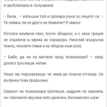
ѝ проблясваха в полумрака.
– Бела... – изпъшка той и прокара ръка по лицето си. –
Ти нямаш ли си друго за правене? Я марш!
Котката измяука тихо, почти обидено, и с лека грация
се отдалечи в мрака на коридора. Николай въздъхна
тежко, по­клати глава и се обърна към хола.
– Бабе, да не си заспала пред телевизора? – каза,
докато тръгваше натам.
Нещо му подсказваше, че няма да получи отговор. Но
въпреки това продължи.
Екранът на телевизора трептеше, кадрите се сменяха,
но гласовете звучаха като далечен, безсмислен шум.