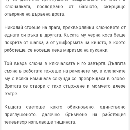
ключал­ката, последвано от бавното, скърцащо
отваряне на дървена врата.
Николай стоеше на прага, прехвърляйки ключовете от
ед­ната си ръка в другата. Късата му черна коса беше
покрита от шапка, а от униформата на киното, в което
работеше, се носе­ше лека миризма на пуканки.
Той вкара ключа в ключалката и го завъртя. Дългата
смяна в работата тежеше на раменете му, а клепачите
му с всяка из­минала секунда се превръщаха в олово.
Вратата се отвори с тихо стържене и момчето влезе
вътре.
Къщата светеше както обикновено, единствено
приглуше­ното, далечно бръмчене на работещия
телевизор изпълваше тишината.