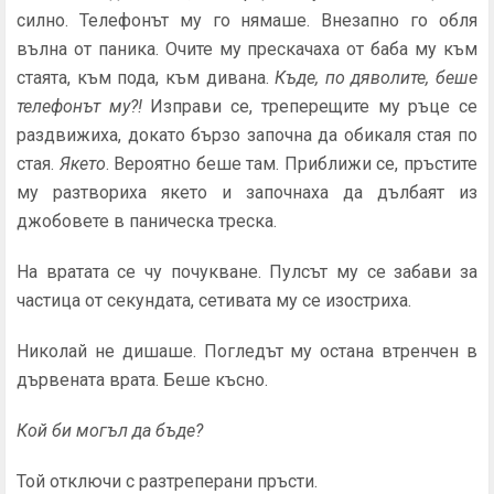
силно. Телефонът му го нямаше. Внезапно го обля
вълна от паника. Очите му прескачаха от баба му към
стаята, към пода, към ди­вана.
Къде, по дяволите, беше
телефонът му?!
Изправи се, треперещите му ръце се
раздвижиха, докато бързо започна да обикаля стая по
стая.
Якето
. Вероятно беше там. Приближи се, пръстите
му разтвориха якето и започнаха да дълбаят из
джобовете в паническа треска.
На вратата се чу почукване. Пулсът му се забави за
части­ца от секундата, сетивата му се изостриха.
Николай не дишаше. Погледът му остана втренчен в
дърве­ната врата. Беше късно.
Кой би могъл да бъде?
Той отключи с разтреперани пръсти.