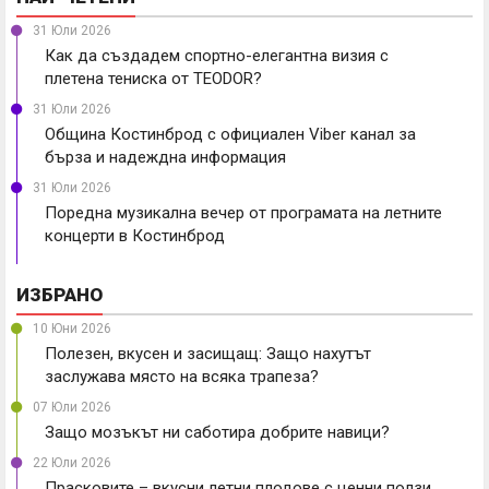
31 Юли 2026
Как да създадем спортно-елегантна визия с
плетена тениска от TEODOR?
31 Юли 2026
Община Костинброд с официален Viber канал за
бърза и надеждна информация
31 Юли 2026
Поредна музикална вечер от програмата на летните
концерти в Костинброд
ИЗБРАНО
10 Юни 2026
Полезен, вкусен и засищащ: Защо нахутът
заслужава място на всяка трапеза?
07 Юли 2026
Защо мозъкът ни саботира добрите навици?
22 Юли 2026
Прасковите – вкусни летни плодове с ценни ползи