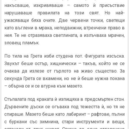
накъсваше, изкривяваше – самото ѝ присъствие
нарушаваше правилата на този свят. Но най-
ужасяващи бяха очите. Две червени точки, светещи
като въглени в мрака, не­подвижни, втренчени право в
нея. Те не отразяваха светлината, а излъчваха мрачен,
зловещ пламък.
По тила на Грета изби студена пот. Фигурата изсъска.
Звукът беше остър, хищнически – такъв, който не се
очаква да излезе от гърлото на живо същество. За
секунда Грета се вкамени, но не ѝ беше нужна покана
– обърна се и се втурна към мазето.
Стъпалата под краката ѝ изпищяха в предсмъртен стон.
Дървените дъски се огъваха под тежестта ѝ, но тя не
спираше. Мазето беше като лабиринт – рафтове, пълни
с буркани със зимнина, стари инструменти и вещи,