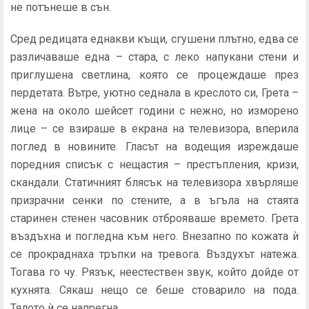
не потънеше в сън.
Сред редицата еднакви къщи, сгушени плътно, едва се
раз­личаваше една – стара, с леко напукани стени и
приглушена светлина, която се процеждаше през
пердетата. Вътре, уютно седнала в креслото си, Грета –
жена на около шейсет години с нежно, но изморено
лице – се взираше в екрана на телевизо­ра, вперила
поглед в новините. Гласът на водещия изреждаше
поредния списък с нещастия – престъпления, кризи,
скандали. Статичният блясък на телевизора хвърляше
призрачни сенки по стените, а в ъгъла на стаята
старинен стенен часовник от­брояваше времето. Грета
въздъхна и погледна към него. Вне­запно по кожата ѝ
се прокраднаха тръпки на тревога. Въздухът натежа.
Тогава го чу. Рязък, неестествен звук, който дойде от
кухнята. Сякаш нещо се беше стоварило на пода.
Тялото ѝ се напрегна.