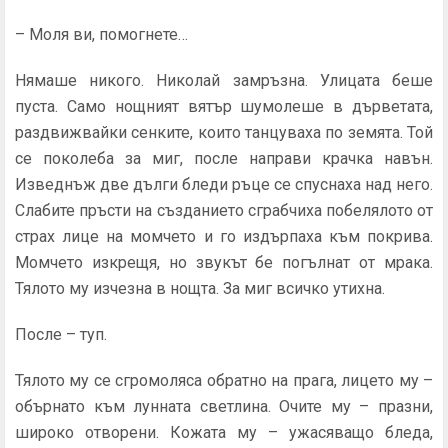
– Моля ви, помогнете…
Нямаше никого. Николай замръзна. Улицата беше
пуста. Само нощният вятър шумолеше в дърветата,
раздвижвайки сенките, които танцуваха по земята. Той
се поколеба за миг, после направи крачка навън.
Изведнъж две дълги бледи ръце се спуснаха над него.
Слабите пръсти на създанието сграбчи­ха побелялото от
страх лице на момчето и го издърпаха към покрива.
Момчето изкрещя, но звукът бе погълнат от мрака.
Тялото му изчезна в нощта. За миг всичко утихна.
После – туп.
Тялото му се сгромоляса обратно на прага, лицето му –
обърнато към лунната светлина. Очите му – празни,
широ­ко отворени. Кожата му – ужасяващо бледа,