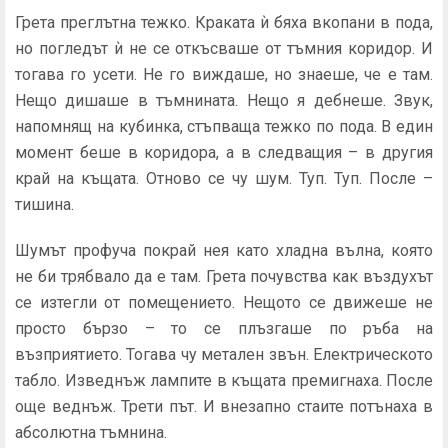
Грета преглътна тежко. Краката ѝ бяха вкопани в пода,
но погледът ѝ не се откъсваше от тъмния коридор. И
тогава го усети. Не го виждаше, но знаеше, че е там.
Нещо дишаше в тъмнината. Нещо я дебнеше. Звук,
напомнящ на кубинка, стъпваща тежко по пода. В един
момент беше в коридора, а в следващия – в другия
край на къщата. Отново се чу шум. Туп. Туп. После –
тишина.
Шумът профуча покрай нея като хладна вълна, която
не би трябвало да е там. Грета почувства как въздухът
се изтегли от помещението. Нещото се движеше не
просто бързо – то се плъзгаше по ръба на
възприятието. Тогава чу метален звън. Електрическото
табло. Изведнъж лампите в къщата премигна­ха. После
още веднъж. Трети път. И внезапно стаите потънаха в
абсолютна тъмнина.