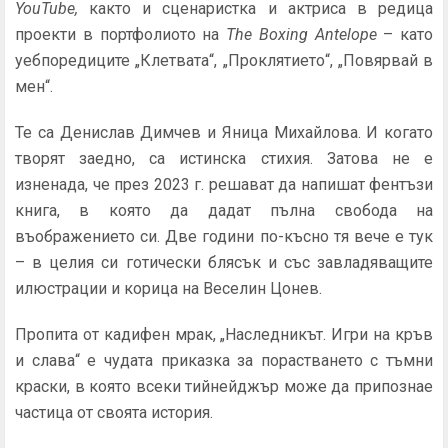
YouTube,
както
и сценаристка и актриса в редица
проекти в портфолиото на
The Boxing Antelope
– като
уебпоредиците „Клетвата“, „Проклятието“, „Повярвай в
мен“.
Те са Денислав Димчев и Яница Михайлова. И когато
творят заедно, са истинска стихия. Затова не е
изненада, че през 2023 г. решават да напишат фентъзи
книга, в която да дадат пълна свобода на
въображението си. Две години по-късно тя вече е тук
– в целия си готически блясък и със завладяващите
илюстрации и корица на Веселин Цонев.
Пропита от кадифен мрак, „Наследникът. Игри на кръв
и слава“ е чудата приказка за порастването с тъмни
краски, в която всеки тийнейджър може да припознае
частица от своята история.