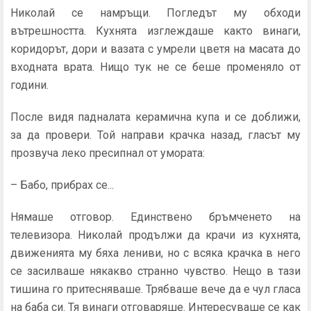
Николай се намръщи. Погледът му обходи
вътрешността. Кухнята изглеждаше както винаги,
коридорът, дори и вазата с умрели цветя на масата до
входната врата. Нищо тук не се беше променяло от
години.
После видя падналата керамична купа и се доближи,
за да провери. Той направи крачка назад, гласът му
прозвуча леко пресипнал от умората:
– Бабо, прибрах се...
Нямаше отговор. Единствено бръмченето на
телевизора. Николай продължи да крачи из кухнята,
движенията му бяха лениви, но с всяка крачка в него
се засилваше някакво странно чувство. Нещо в тази
тишина го притесняваше. Трябваше вече да е чул гласа
на баба си. Тя винаги отговаряше. Интересуваше се как