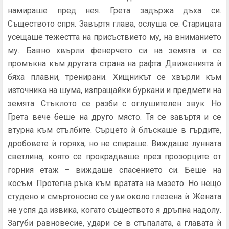
намираше пред нея. Грета задържа дъха си.
Съществото спря. Завъртя глава, ослуша се. Старицата
усе­щаше тежестта на присъствието му, на вниманието
му. Бав­но хвърли фенерчето си на земята и се
промъкна към другата страна на рафта. Движенията ѝ
бяха плавни, тренирани. Хищ­никът се хвърли към
източника на шума, изпращайки буркани и предмети на
земята. Стъклото се разби с оглушителен звук. Но
Грета вече беше на друго място. Тя се завъртя и се
втурна към стълбите. Сърцето ѝ блъскаше в гърдите,
дробовете ѝ го­ряха, но не спираше. Виждаше лунната
светлина, която се про­крадваше през прозорците от
горния етаж – виждаше спасение­то си. Беше на
косъм. Протегна ръка към вратата на мазето. Но нещо
студено и смъртоносно се уви около глезена ѝ. Жената
не успя да извика, когато съществото я дръпна надолу.
Загуби равновесие, удари се в стъпалата, а главата ѝ