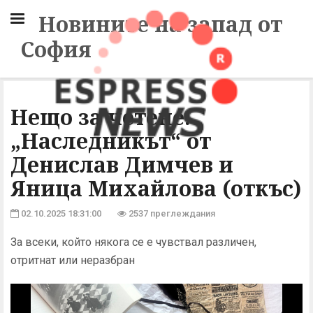
Новините на запад от
София
Нещо за четене:
„Наследникът“ от
Денислав Димчев и
Яница Михайлова (откъс)
02.10.2025 18:31:00
2537 преглеждания
За всеки, който някога се е чувствал различен,
отритнат или неразбран