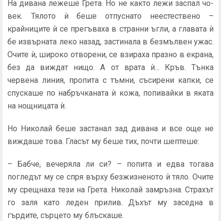
На дивана лежеше Грета. Но не както лежи заспал чо­
век. Тялото ѝ беше отпуснато неестествено –
крайниците ѝ се прегъваха в странни ъгли, а главата ѝ
бе извърната леко на­зад, застинала в безмълвен ужас.
Очите ѝ, широко отворени, се взираха празно в екрана,
без да виждат нищо. А от врата ѝ... Кръв. Тънка
червена линия, пропита с тъмни, съсирени кап­ки, се
спускаше по набръчканата ѝ кожа, попивайки в яката
на нощницата ѝ.
Но Николай беше застанал зад дивана и все още не
вижда­ше това. Гласът му беше тих, почти шептеше:
– Бабче, вечеряла ли си? – попита и едва тогава
погледът му се спря върху безжизненото ѝ тяло. Очите
му срещнаха тези на Грета. Николай замръзна. Страхът
го заля като леден при­лив. Дъхът му заседна в
гърдите, сърцето му блъскаше.