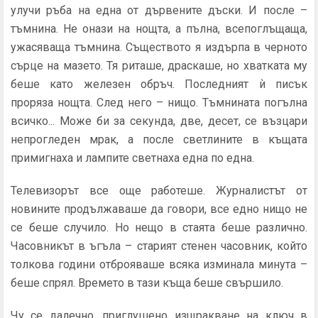
улучи ръба на една от дървените дъски. И после –
тъмнина. Не онази на нощ­та, а пълна, всепоглъщаща,
ужасяваща тъмнина. Съществото я издърпа в черното
сърце на мазето. Тя риташе, драскаше, но хватката му
беше като железен обръч. Последният ѝ писък
проряза нощта. След него – нищо. Тъмнината погълна
всичко... Може би за секунда, две, десет, се възцари
непрогледен мрак, а после светлините в къщата
примигнаха и лампите светнаха една по една.
Телевизорът все още работеше. Журналистът от
новините продължаваше да говори, все едно нищо не
се беше случило. Но нещо в стаята беше различно.
Часовникът в ъгъла – старият сте­нен часовник, който
толкова години отброяваше всяка изминала минута –
беше спрял. Времето в тази къща беше свършило.
Чу се далечно, приглушено изщракване на ключ в