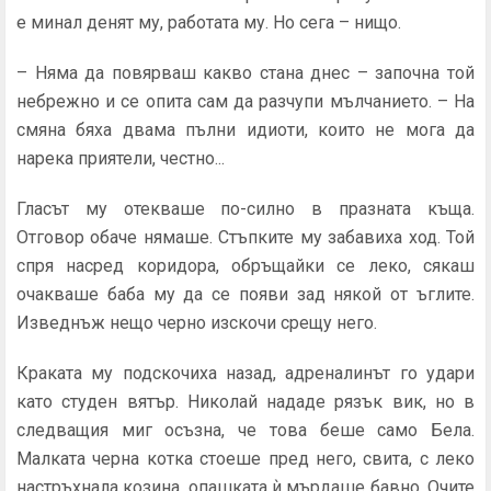
е минал денят му, работата му. Но сега – нищо.
– Няма да повярваш какво стана днес – започна той
небрежнo и се опита сам да разчупи мълчанието. – На
смяна бяха двама пълни идиоти, които не мога да
нарека приятели, честно...
Гласът му отекваше по-силно в празната къща.
Отговор обаче нямаше. Стъпките му забавиха ход. Той
спря насред ко­ридора, обръщайки се леко, сякаш
очакваше баба му да се по­яви зад някой от ъглите.
Изведнъж нещо черно изскочи срещу него.
Краката му подскочиха назад, адреналинът го удари
като студен вятър. Николай нададе рязък вик, но в
следващия миг осъзна, че това беше само Бела.
Малката черна котка стоеше пред него, свита, с леко
настръхнала козина, опашката ѝ мърда­ше бавно. Очите