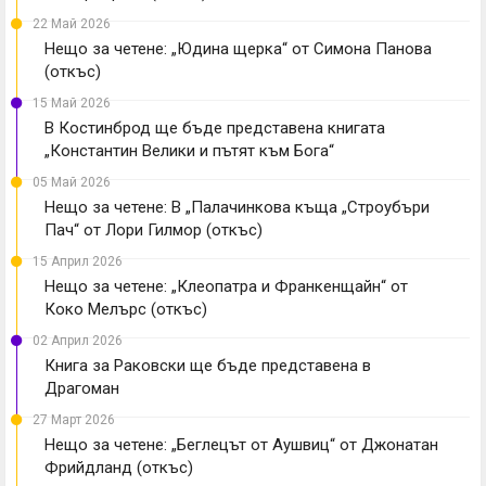
22 Май 2026
Нещо за четене: „Юдина щерка“ от Симона Панова
(откъс)
15 Май 2026
В Костинброд ще бъде представена книгата
„Константин Велики и пътят към Бога“
05 Май 2026
Нещо за четене: В „Палачинкова къща „Строубъри
Пач“ от Лори Гилмор (откъс)
15 Април 2026
Нещо за четене: „Клеопатра и Франкенщайн“ от
Коко Мелърс (откъс)
02 Април 2026
Книга за Раковски ще бъде представена в
Драгоман
27 Март 2026
Нещо за четене: „Беглецът от Аушвиц“ от Джонатан
Фрийдланд (откъс)