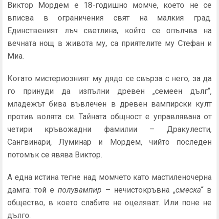
Виктор Мордем е 18-годишно момче, което не се
вписва в ограничения свят на малкия град.
Единственият лъч светлина, който се опълчва на
вечната нощ в живота му, са приятелите му Стефан и
Миа.
Когато мистериозният му дядо се свърза с него, за да
го принуди да изпълни древен „семеен дълг“,
младежът бива въвлечен в древен вампирски култ
против волята си. Тайната общност е управлявана от
четири кръвожадни фамилии – Дракулести,
Сангвинари, Луминар и Мордем, чийто последен
потомък се явява Виктор.
А една истина тегне над момчето като мастиленочерна
дамга: той е
полувампир
– нечистокръвна „
смеска
“ в
общество, в което слабите не оцеляват. Или поне не
дълго.