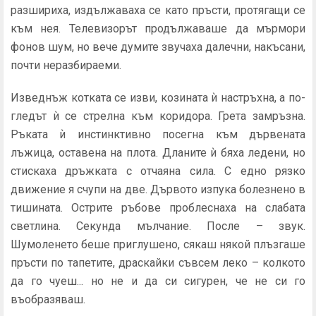
разшири­ха, издължаваха се като пръсти, протягащи се
към нея. Теле­визорът продължаваше да мърмори
фонов шум, но вече думите звучаха далечни, накъсани,
почти неразбираеми.
Изведнъж котката се изви, козината ѝ настръхна, а по­
гледът ѝ се стрелна към коридора. Грета замръзна.
Ръката ѝ ин­стинктивно посегна към дървената
лъжица, оставена на плота. Дланите ѝ бяха ледени, но
стискаха дръжката с отчаяна сила. С едно рязко
движение я счупи на две. Дървото изпука болезнено в
тишината. Острите ръбове проблеснаха на слабата
светли­на. Секунда мълчание. После – звук.
Шумоленето беше при­глушено, сякаш някой плъзгаше
пръсти по тапетите, драскайки съвсем леко – колкото
да го чуеш... но не и да си сигурен, че не си го
въобразяваш.