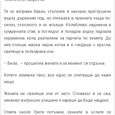
Тя се изправи бавно, стъпките ѝ звучаха приглушено
върху дървения под, но отекваха в празната къща по-
силно, отколко­то ѝ се искаше. Колебливо надникна в
сумрачната стая, а по­гледът ѝ попадна върху паднала
керамична купа, разпиляна на парчета по земята. До
нея стоеше малка черна котка и я гледа­ше с кръгли,
светещи в полумрака очи.
– Бела... – прошепна жената и за момент си отдъхна.
Котето измяука тихо, все едно се опитваше да каже
нещо.
Жената не сваляше очи от него. Стомахът ѝ се сви,
някакво вътрешно усещане я караше да бъде нащрек.
Стаята около Грета потъмня, сенките в ъглите се