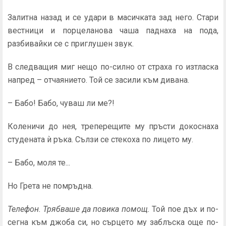
Залитна назад и се удари в масичката зад него. Стари
вест­ници и порцеланова чаша паднаха на пода,
разбивайки се с приглушен звук.
В следващия миг нещо по-силно от страха го изтласка
на­пред – отчаянието. Той се засили към дивана.
– Бабо! Бабо, чуваш ли ме?!
Коленичи до нея, треперещите му пръсти докоснаха
студе­ната ѝ ръка. Сълзи се стекоха по лицето му.
– Бабо, моля те...
Но Грета не помръдна.
Телефон. Трябваше да повика помощ.
Той пое дъх и по­
сегна към джоба си, но сърцето му заблъска още по-