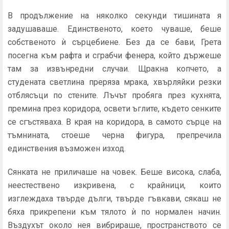
В продължение на няколко секунди тишината я
задушава­ше. Единственото, което чуваше, беше
собственото ѝ сърцебиене. Без да се бави, Грета
посегна към рафта и сграбчи фенера, който държеше
там за извънредни случаи. Щракна копчето, а
студената светлина преряза мрака, хвърляйки резки
отблясъци по стените. Лъчът пробяга през кухнята,
премина през кори­дора, освети ъглите, където сенките
се сгъстяваха. В края на коридора, в самото сърце на
тъмнината, стоеше черна фигура, препречила
единствения възможен изход.
Сянката не приличаше на човек. Беше висока, слаба,
не­естествено изкривена, с крайници, които
изглеждаха твърде дълги, твърде гъвкави, сякаш не
бяха прикрепени към тялото ѝ по нормален начин.
Въздухът около нея вибрираше, пространството се