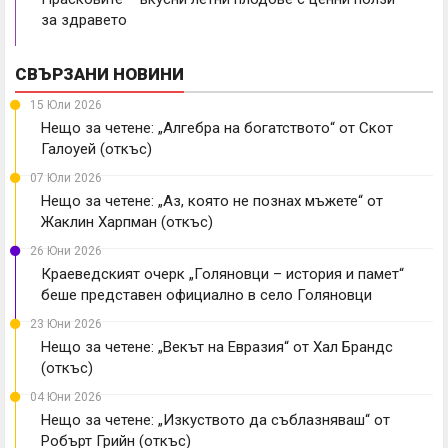
за здравето
СВЪРЗАНИ НОВИНИ
15 Юли 2026
Нещо за четене: „Алгебра на богатството“ от Скот
Галоуей (откъс)
07 Юли 2026
Нещо за четене: „Аз, която не познах мъжете“ от
Жаклин Харпман (откъс)
26 Юни 2026
Краеведският очерк „Голяновци – история и памет“
беше представен официално в село Голяновци
23 Юни 2026
Нещо за четене: „Векът на Евразия“ от Хал Брандс
(откъс)
04 Юни 2026
Нещо за четене: „Изкуството да съблазняваш“ от
Робърт Грийн (откъс)