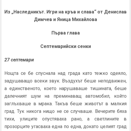
Из „Наследникът. Игри на кръв и слава“ от Денислав
Димчев и Яница Михайлова
Първа глава
Септемврийски сенки
27 септември
Нощта се бе спуснала над града като тежко одеяло,
задуша­ващо всеки звук. Въздухът беше неподвижен,
а единственото, което нарушаваше тишината, беше
далечният шум на премина­ващ автомобил, който
заглъхваше в мрака. Такъв беше животът в малкия
град. Тук никога нищо не се случваше. Вечерите бяха
тихи, улиците опустяваха рано, а светлините в
прозорците угасваха една по една, докато целият град