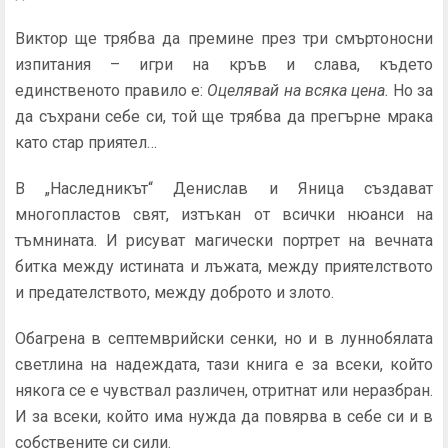
Виктор ще трябва да премине през три смъртоносни
изпитания – игри на кръв и слава, където
единственото правило е:
Оцелявай на всяка цена.
Но за
да съхрани себе си, той ще трябва да прегърне мрака
като стар приятел…
В „Наследникът“ Денислав и Яница създават
многопластов свят, изтъкан от всички нюанси на
тъмнината. И рисуват магически портрет на вечната
битка между истината и лъжата, между приятелството
и предателството, между доброто и злото.
Обагрена в септемврийски сенки, но и в луннобялата
светлина на надеждата, тази книга е за всеки, който
някога се е чувствал различен, отритнат или неразбран.
И за всеки, който има нужда да повярва в себе си и в
собствените си сили.