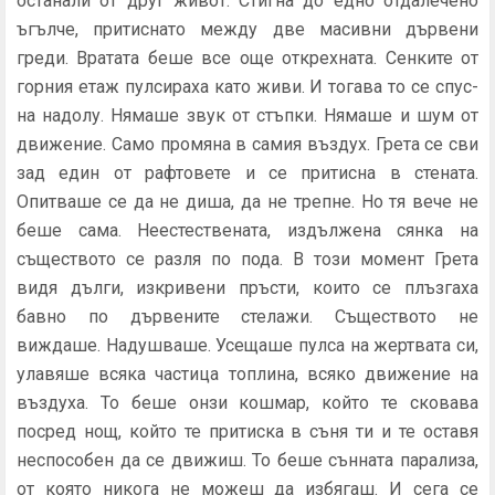
останали от друг живот. Стигна до едно отдалечено
ъгълче, притиснато между две ма­сивни дървени
греди. Вратата беше все още открехната. Сен­ките от
горния етаж пулсираха като живи. И тогава то се спус­
на надолу. Нямаше звук от стъпки. Нямаше и шум от
движение. Само промяна в самия въздух. Грета се сви
зад един от рафтове­те и се притисна в стената.
Опитваше се да не диша, да не трепне. Но тя вече не
беше сама. Неестествената, издължена сянка на
съществото се разля по пода. В този момент Грета
видя дълги, изкривени пръсти, които се плъзгаха
бавно по дървените сте­лажи. Съществото не
виждаше. Надушваше. Усещаше пулса на жертвата си,
улавяше всяка частица топлина, всяко движе­ние на
въздуха. То беше онзи кошмар, който те сковава
посред нощ, който те притиска в съня ти и те оставя
неспособен да се движиш. То беше сънната парализа,
от която никога не можеш да избягаш. И сега се