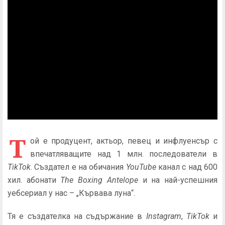
Т
ой е продуцент, актьор, певец и инфлуенсър с
впечатляващите над 1 млн. последователи в
TikTok
. Създател е на обичания
YouTube
канал с над 600
хил. абонати
The Boxing Antelope
и на най-успешния
уебсериал у нас – „Кървава луна“.
Тя е създателка на съдържание в
Instagram
,
TikTok
и