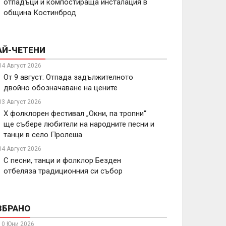
отпадъци и компостираща инсталация в
община Костинброд
АЙ-ЧЕТЕНИ
04 Август 2026
От 9 август: Отпада задължителното
двойно обозначаване на цените
03 Август 2026
X фолклорен фестивал „Окни, па тропни“
ще събере любители на народните песни и
танци в село Пролеша
04 Август 2026
С песни, танци и фолклор Безден
отбеляза традиционния си събор
ЗБРАНО
10 Юни 2026