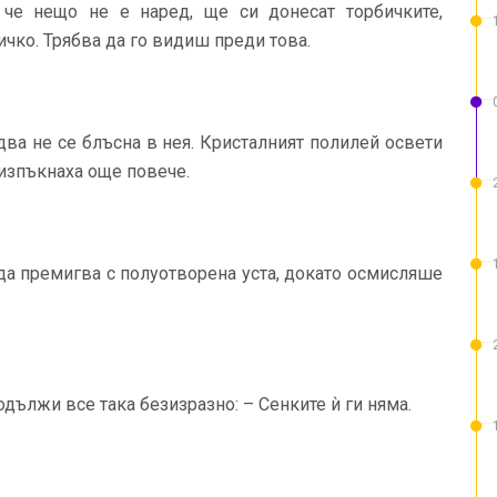
че нещо не е наред, ще си донесат торбичките,
ичко. Трябва да го видиш преди това.
два не се блъсна в нея. Кристалният полилей освети
 изпъкнаха още повече.
 да премигва с полуотворена уста, докато осмисляше
одължи все така безизразно: – Сенките ѝ ги няма.