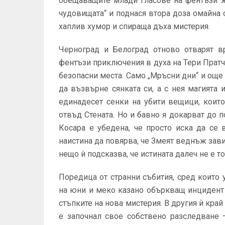
обещаващите млади гласове на фентъзи ж
чудовищата“ и поднася втора доза омайна о
хаплив хумор и спираща дъха мистерия.
Черноград и Белоград отново отварят в
фентъзи приключения в духа на Тери Пратч
безопасни места. Само „Мръсни дни“ и още
да възвърне сянката си, a с нея магията 
единадесет сенки на убити вещици, коит
отвъд Стената. Но и бавно я докарват до 
Косара е убедена, че просто иска да се 
наистина да повярва, че Змеят веднъж завин
нещо ѝ подсказва, че истината далеч не е т
Поредица от странни събития, сред които 
на юни и меко казано объркващ инцидент
стъпките на нова мистерия. В другия ѝ край 
е започнал свое собствено разследване 