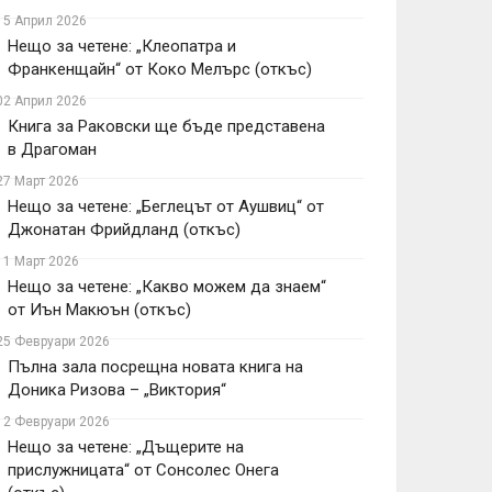
15 Април 2026
Нещо за четене: „Клеопатра и
Франкенщайн“ от Коко Мелърс (откъс)
02 Април 2026
Книга за Раковски ще бъде представена
в Драгоман
27 Март 2026
Нещо за четене: „Беглецът от Аушвиц“ от
Джонатан Фрийдланд (откъс)
11 Март 2026
Нещо за четене: „Какво можем да знаем“
от Иън Макюън (откъс)
25 Февруари 2026
Пълна зала посрещна новата книга на
Доника Ризова – „Виктория“
12 Февруари 2026
Нещо за четене: „Дъщерите на
прислужницата“ от Сонсолес Онега