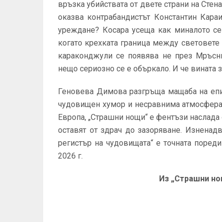
връзка убийствата от двете страни на Сте
оказва контрабандистът Константин Кара
уреждане? Косара усеща как миналото се
когато крехката граница между световете
караконджули се появява не през Мръсни
нещо сериозно се е объркало. И че вината з
Геновева Димова разгръща мащаба на епи
чудовищен хумор и несравнима атмосфера. 
Европа, „Страшни нощи“ е фентъзи наслада о
оставят от здрач до зазоряване. Изненад
регистър на чудовищата“ е точната пореди
2026 г.
Из
„Страшни но