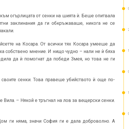
 към огърлицата от сенки на шията ѝ. Беше опитвала
итни заклинания да ги обкръжаваше, никога не се
лакали.
йсетте на Косара. От всички тях Косара умееше да
ха собствено мнение. И нищо чудно – нали не ѝ бяха
едила да ѝ помогнат да победи Змея, но това не ги
о своите сенки. Това правеше убийството ѝ още по-
е Вила. – Някой е тръгнал на лов за вещерски сенки.
ом ги няма, значи София ги е дала доброволно. А