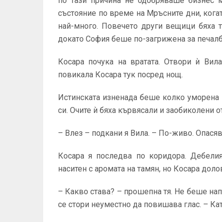
по тази причина не одобряваше бизнес 
състояние по време на Мръсните дни, кога
най-много. Повечето други вещици бяха 
докато София беше по-загрижена за печалб
Косара почука на вратата. Отвори ѝ Вил
повикала Косара тук посред нощ.
Истинската изненада беше колко уморена
си. Очите ѝ бяха кървясали и заобиколени 
– Влез – подкани я Вила. – По-живо. Опасяв
Косара я последва по коридора. Дебели
наситен с аромата на тамян, но Косара доло
– Какво става? – прошепна тя. Не беше нап
се стори неуместно да повишава глас. – Кат