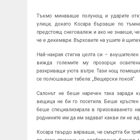
Тъкмо минаваше полунощ и ударите откъ
улици, докато Косара бързаше по тъмн
предстоящ снеговалеж и ако не знаеше, че 
че е декември. Върховете на ушите ѝ щипех
Най-накрая стигна целта си – внушителен
вижда големите му прозорци осветен
разкриващи уюта вътре. Тази нощ помеще
се полюшваше табела: „Вещерски покой“.
Салонът не беше наречен така заради к
вещица не би го посетила. Беше кръстен
беше специализирала в призоваването на
роднините им да им задават какви ли не ид
Косара твърдо вярваше, че смъртта би тря