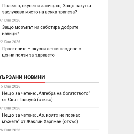
Полезен, вкусен и засищащ: Защо нахутът
заслужава място на всяка трапеза?
07 Юли 2026
Защо мозъкът ни саботира добрите
навици?
22 Юли 2026
Прасковите – вкусни летни плодове с
ценни ползи за здравето
ВЪРЗАНИ НОВИНИ
15 Юли 2026
Нещо за четене: „Алгебра на богатството“
от Скот Галоуей (откъс)
07 Юли 2026
Нещо за четене: „Аз, която не познах
мъжете“ от Жаклин Харпман (откъс)
26 Юни 2026