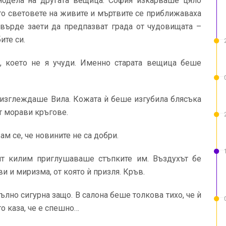
модела на другата вещица. София изкарваше цяло
то световете на живите и мъртвите се приближаваха
твърде заети да предпазват града от чудовищата –
ите си.
а, което не я учуди. Именно старата вещица беше
 изглеждаше Вила. Кожата ѝ беше изгубила блясъка
от морави кръгове.
ам се, че новините не са добри.
ят килим приглушаваше стъпките им. Въздухът бе
ви и миризма, от която ѝ призля. Кръв.
ълно сигурна защо. В салона беше толкова тихо, че ѝ
о каза, че е спешно…