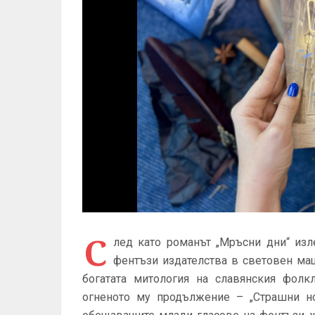
С
лед като романът „Мръсни дни“ изле
фентъзи издателства в световен ма
богатата митология на славянския фол
огненото му продължение – „Страшни нощ