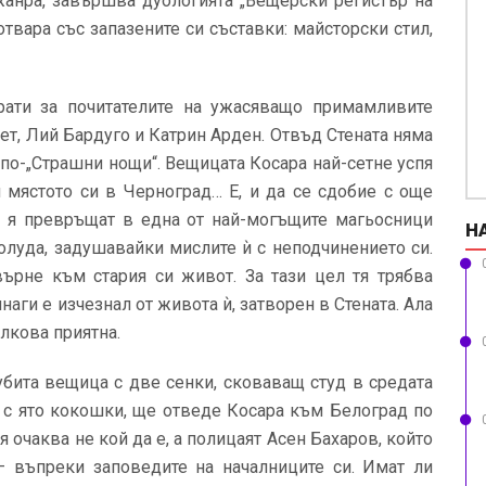
анра, завършва дуологията „Вещерски регистър на
твара със запазените си съставки: майсторски стил,
рати за почитателите на ужасяващо примамливите
ет, Лий Бардуго и Катрин Арден. Отвъд Стената няма
 по-„Страшни нощи“. Вещицата Косара най-сетне успя
и мястото си в Черноград… Е, и да се сдобие с още
о я превръщат в една от най-могъщите магьосници
Н
полуда, задушавайки мислите ѝ с неподчинението си.
върне към стария си живот. За тази цел тя трябва
аги е изчезнал от живота ѝ, затворен в Стената. Ала
олкова приятна.
убита вещица с две сенки, сковаващ студ в средата
 с ято кокошки, ще отведе Косара към Белоград по
я очаква не кой да е, а полицаят Асен Бахаров, който
– въпреки заповедите на началниците си. Имат ли