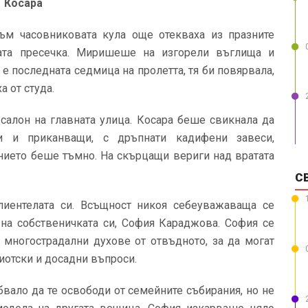
Косара
м часовниковата кула още отекваха из празните
ата пресечка. Миришеше на изгорели въглища и
е последната седмица на пролетта, тя би повярвала,
а от студа.
 салон на главната улица. Косара беше свикнала да
и и приканващи, с дръпнати кадифени завеси,
нието беше тъмно. На скърцащи вериги над вратата
С
лиентелата си. Всъщност никоя себеуважаваща се
 на собственичката си, София Караджова. София се
 многострадални духове от отвъдното, за да могат
иотски и досадни въпроси.
бвало да те освободи от семейните събирания, но не