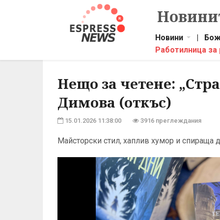
Новинит
Новини
|
Бож
Работилница за
Нещо за четене: „Стр
Димова (откъс)
15.01.2026 11:38:00
3916 преглеждания
Майсторски стил, хаплив хумор и спираща 