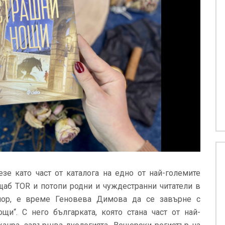
зе като част от каталога на едно от най-големите
щаб TOR и потопи родни и чуждестранни читатели в
клор, е време Геновева Димова да се завърне с
и“. С него българката, която стана част от най-