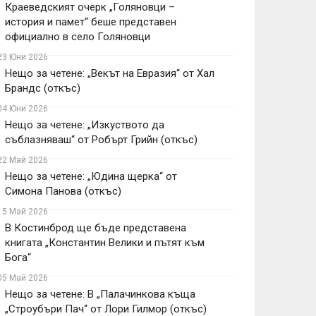
Краеведският очерк „Голяновци –
история и памет“ беше представен
официално в село Голяновци
23 Юни 2026
Нещо за четене: „Векът на Евразия“ от Хал
Брандс (откъс)
04 Юни 2026
Нещо за четене: „Изкуството да
съблазняваш“ от Робърт Грийн (откъс)
22 Май 2026
Нещо за четене: „Юдина щерка“ от
Симона Панова (откъс)
15 Май 2026
В Костинброд ще бъде представена
книгата „Константин Велики и пътят към
Бога“
05 Май 2026
Нещо за четене: В „Палачинкова къща
„Строубъри Пач“ от Лори Гилмор (откъс)