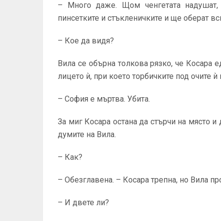
– Много даже. Щом ченгетата надушат, 
пинсетките и стъкленичките и ще оберат вс
– Кое да видя?
Вила се обърна толкова рязко, че Косара е
лицето ѝ, при което торбичките под очите ѝ
– София е мъртва. Убита.
За миг Косара остана да стърчи на място и
думите на Вила.
– Как?
– Обезглавена. – Косара трепна, но Вила пр
– И двете ли?