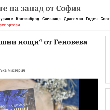
е на запад от София
урище
Костинброд
Сливница
Драгоман
Годеч
Свог
 репортери
ашни нощи“ от Геновева
дъха мистерия