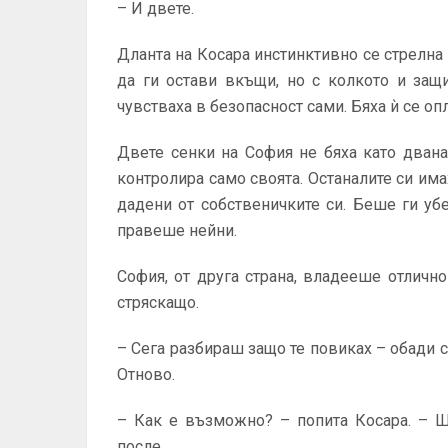
– И двете.
Дланта на Косара инстинктивно се стрелна
да ги остави вкъщи, но с колкото и защ
чувстваха в безопасност сами. Бяха ѝ се оп
Двете сенки на София не бяха като двана
контролира само своята. Останалите си има
дадени от собственичките си. Беше ги уб
правеше нейни.
София, от друга страна, владееше отличн
стряскащо.
– Сега разбираш защо те повиках – обади с
Отново.
– Как е възможно? – попита Косара. – Щ
после…