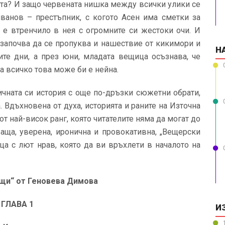
ната? И защо червената нишка между всички улики се
иванов – престъпник, с когото Асен има сметки за
 е втренчило в нея с огромните си жестоки очи. И
 започва да се пропуква и нашествие от кикимори и
Н
те дни, а през юни, младата вещица осъзнава, че
а всичко това може би е нейна.
чната си история с още по-дръзки сюжетни обрати,
Вдъхновена от духа, историята и раните на Източна
т най-висок ранг, която читателите няма да могат до
ваща, уверена, иронична и провокативна, „Вещерски
ца с лют нрав, която да ви връхлети в началото на
щи“
от Геновева Димова
ГЛАВА 1
И