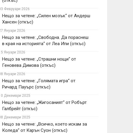
(откъс)
03 Февруари 2026
Нещо за четене: „Силен мозък“ от Андерш
Хансен (откъс)
27 Януари 2026
Нещо за четене: „Свободна. Да пораснеш
в края на историята“ от Леа Ипи (откъс)
15 Януари 2026
Нещо за четене: „Страшни нощи“ от
Геновева Димова (откъс)
08 Януари 2026
Нещо за четене: „Голямата игра“ от
Ричард Пауърс (откъс)
10 Декември 2025
Нещо за четене: „Жигосаният“ от Робърт
Галбрейт (откъс)
08 Декември 2025
Нещо за четене: „Всичко, което искам за
Коледа“ от Карън Суон (откъс)