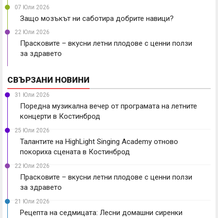
07 Юли 2026
Защо мозъкът ни саботира добрите навици?
22 Юли 2026
Прасковите – вкусни летни плодове с ценни ползи
за здравето
СВЪРЗАНИ НОВИНИ
31 Юли 2026
Поредна музикална вечер от програмата на летните
концерти в Костинброд
25 Юли 2026
Талантите на HighLight Singing Academy отново
покориха сцената в Костинброд
22 Юли 2026
Прасковите – вкусни летни плодове с ценни ползи
за здравето
21 Юли 2026
Рецепта на седмицата: Лесни домашни сиренки