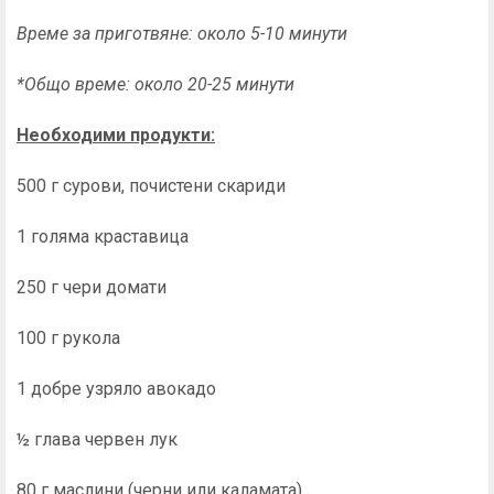
Време за приготвяне: около 5-10 минути
*Общо време: около 20-25 минути
Необходими продукти:
500 г сурови, почистени скариди
1 голяма краставица
250 г чери домати
100 г рукола
1 добре узряло авокадо
½ глава червен лук
80 г маслини (черни или каламата)