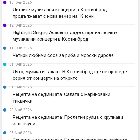
18 Юни 2026
Летните музикални концерти в Костинброд
продължават с нова вечер на 18 юни
12 Юни 2026
HighLight Singing Academy даде старт на летните
музикални концерти в Костинброд
11 Юни 2026
Четири любими соса за риба и морски дарове
01 Юни 2026
Лято, музика и талант: В Костинброд ще се проведе
серия от концерти на открито
01 Юни 2026
Рецепта на седмицата: Салата с мариновани
тиквички
20 Май 2026
Рецепта на седмицата: Пролетни рулца с хрупкави
зеленчуци
05 Май 2026
Рецепта на седмицата: Пълнени картофени кюфтета