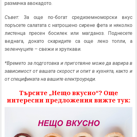
размачка авокадото.
Съвет:
За още по-богат средиземноморски вкус
поръсете салатата с натрошено сирене фета и няколко
листенца пресен босилек или магданоз. Поднесете
веднага, докато скаридите са още леко топли, а
зеленчуците – свежи и хрупкави.
*Времето за подготовка и приготвяне може да варира в
зависимост от вашата скорост и опит в кухнята, както и
от спецификата на вашите електроуреди.
Търсите „Нещо вкусно“? Още
интересни предложения вижте тук: