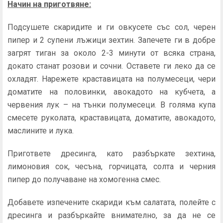
Начин на приготвяне:
Подсушете скаридите и ги овкусете със сол, черен
пипер и 2 супени лъжици зехтин. Запечете ги в добре
загрят тиган за около 2-3 минути от всяка страна,
докато станат розови и сочни. Оставете ги леко да се
охладят. Нарежете краставицата на полумесеци, чери
доматите на половинки, авокадото на кубчета, а
червения лук – на тънки полумесеци. В голяма купа
смесете руколата, краставицата, доматите, авокадото,
маслините и лука.
Пригответе дресинга, като разбъркате зехтина,
лимоновия сок, чесъна, горчицата, солта и черния
пипер до получаване на хомогенна смес.
Добавете изпечените скариди към салатата, полейте с
дресинга и разбъркайте внимателно, за да не се