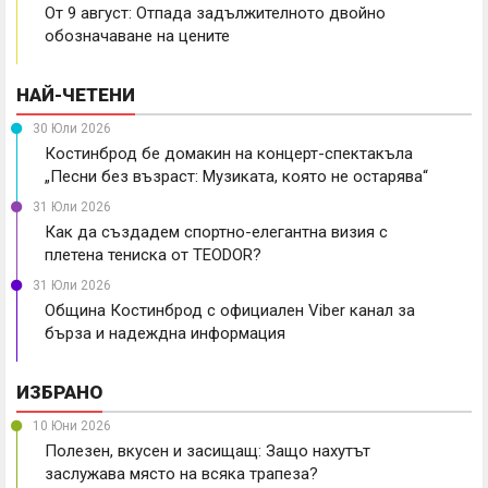
От 9 август: Отпада задължителното двойно
обозначаване на цените
НАЙ-ЧЕТЕНИ
30 Юли 2026
Костинброд бе домакин на концерт-спектакъла
„Песни без възраст: Музиката, която не остарява“
31 Юли 2026
Как да създадем спортно-елегантна визия с
плетена тениска от TEODOR?
31 Юли 2026
Община Костинброд с официален Viber канал за
бърза и надеждна информация
ИЗБРАНО
10 Юни 2026
Полезен, вкусен и засищащ: Защо нахутът
заслужава място на всяка трапеза?