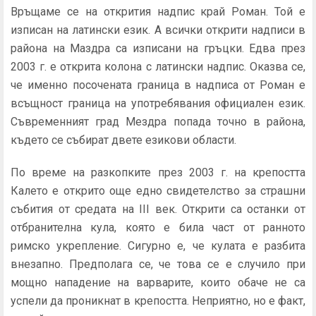
Връщаме се на открития надпис край Роман. Той е
изписан на латински език. А всички открити надписи в
района на Маздра са изписани на гръцки. Едва през
2003 г. е открита колона с латински надпис. Оказва се,
че именно посочената граница в надписа от Роман е
всъщност граница на употребявания официален език.
Съвременният град Мездра попада точно в района,
където се събират двете езикови области.
По време на разкопките през 2003 г. на крепостта
Калето е открито още едно свидетелство за страшни
събития от средата на III век. Открити са останки от
отбранителна кула, която е била част от ранното
римско укрепление. Сигурно е, че кулата е разбита
внезапно. Предполага се, че това се е случило при
мощно нападение на варварите, които обаче не са
успели да проникнат в крепостта. Неприятно, но е факт,