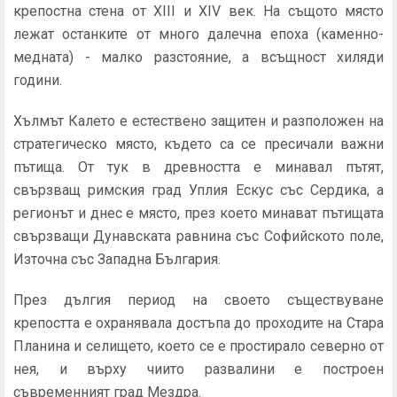
крепостна стена от XIII и XIV век. На същото място
лежат останките от много далечна епоха (каменно-
медната) - малко разстояние, а всъщност хиляди
години.
Хълмът Калето е естествено защитен и разположен на
стратегическо място, където са се пресичали важни
пътища. От тук в древността е минавал пътят,
свързващ римския град Уплия Ескус със Сердика, а
регионът и днес е място, през което минават пътищата
свързващи Дунавската равнина със Софийското поле,
Източна със Западна България.
През дългия период на своето съществуване
крепостта е охранявала достъпа до проходите на Стара
Планина и селището, което се е простирало северно от
нея, и върху чиито развалини е построен
съвременният град Мездра.