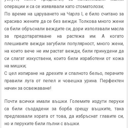
операции и са се изявявали като стоматолози;
По време на царуването на Чарлз I, е било считано за
красиво жените да се без вежди. Толкова много жени
са били обръснали веждите си, дори използвали масла
за предотвратяване на растежа им. А когато
плешивите вежди загубили популярност, много жени,
на които вече не им растат вежди, били принудени да
си слагат изкуствени, които били изработени от кожа
на мишки;
С цел изпиране на дрехите и спалното бельо, перачите
правили луга от пепел и човешка урина. Перфектен
начин за освежаване!
Почти всички имали въшки. Големите издути перуки
са били създадени за борба срещу въшките, така
предпазвали хората от това, да избръснат главите си,
но и перуките били пълни с въшки.