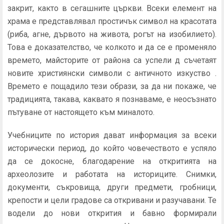
закрит, както в сегашните църкви. Всеки елемент на
храма е представлявал простичък символ на красотата
(риба, агне, дървото на живота, рогът на изобилието).
Това е доказателство, че колкото и да се е променяло
времето, майсторите от района са успели д съчетаят
новите християнски символи с античното изкуство .
Времето е пощадило тези образи, за да ни покаже, че
традицията, такава, каквато я познаваме, е неосъзнато
пътуване от настоящето към миналото.
Учебниците по история дават информация за всеки
исторически период, до който човечеството е успяло
да се докосне, благодарение на откритията на
археолозите и работата на историците. Снимки,
документи, съкровища, други предмети, гробници,
крепости и цели градове са откривани и разучавани. Те
водели до нови открития и бавно формирали