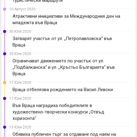
туристически маршрути
10 Август 2020
Атрактивни инициативи за Международния ден на
младежта във Враца
30 Юли 2020
Затварят участък от ул. „Петропавловска“ във
Враца
20 Юли 2020
Ограничават движението по участък от ул.
„Подбалканска“ и ул. „Кръстьо Българията“ във
Враца
17 Юли 2020
Враца отбелязва рождението на Васил Левски
17 Юли 2020
Във Враца наградиха победителите в
художествено-творчески конкурси „Отвъд
хоризонта“
15 Юли 2020
Обявиха публичен търг за отдаване под наем на