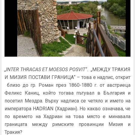
„
INTER THRACAS ET MOESOS POSVIT“.
„МЕЖДУ ТРАКИЯ
И МИЗИЯ ПОСТАВИ ГРАНИЦА“ – това е надпис, открит
близо до гр. Роман през 1860-1880 г. от австриеца
Феликс Каниц, който тогава пътувал в България и
посетил Мездра. Върху надписа се четяло и името на
императора HADRIAN (Хадриан). Но какво означава, че
по времето на Хадриан на това място е минавала
границата между римските провинции Мизия и
Тракия?