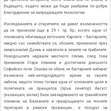
бъдещето, където може да бъде разбрана по-добре
благодарение на напредващите технологии.
Изследванията и откритията ни дават възможността
да се пренесем още в 29 г. пр. Хр., когато едно от
племената, обитаващи източните Карпати – бастарните,
заедно със семействата си, обозите, преминали през
замръзналия Дунав и навлезли в земите на трибалите.
Новодошлите надвили местното племе, след това
преминали Стара планина и достигнали днешното
Софийско поле. Оказва се обаче, че бастарните избират
възможно най-неподходящото време за своите
набези, защото точно тогава една от основните цели в
политиката на принцепса (пръв сенатор) Август
(възвишен, велик) била завладяването на тракийските
племена на Балканите и превръщането на техните
територии в римски провинции… и походът на