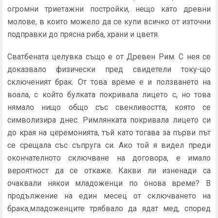
огромни триетажни постройки, нещо като древни
молове, в които можело да се купи всичко от източни
подправки до прясна риба, храни и цветя.
Сватбената целувка също е от Древен Рим. С нея се
доказвало физически пред свидетели току-що
сключеният брак. От това време е и ползването на
воала, с който булката покривала лицето с, но това
нямало нищо общо със свенливостта, която се
символизира днес. Римлянката покривала лицето си
до края на церемонията, тъй като тогава за първи път
се срещала със съпруга си. Ако той я видел преди
окончателното сключване на договора, е имало
вероятност да се откаже. Какви ли изненади са
очаквали някои младоженци по онова време? В
продължение на един месец от сключването на
брака,младоженците трябвало да ядат мед, според