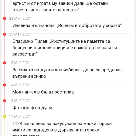
артист и от играта му зависи дали ще остави
отпечатък в главите на децата“
28 Май 2021
Ивелина Вълчанова: „Вярвам в добротата у хората“
25 Май 2021
Спасимир Пилев: „Институциите на паметта са
безценни съкровищници и е важно да се пазят и
разрастват“
18 Май 2021
За силата на духа и как избираш да не се предаваш,
въпреки всичко
14 Май 2021
Моят ангел в бяла престилка
13 Май 2021
Фотограф на души
11 Май 2021
1124 заявления за закупуване на малки горски
имоти са подадени в държавните горски