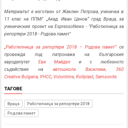
Материалът е изготвен от Жаклин Петрова, ученичка в
11 клас на ППМГ „Акад. Иван Ценов“ град Враца, за
ученическия проект на EspressoNews - "Работилница за
репортери 2018 - Родова памет"
„Работилница за репортери 2018 – Родова памет“
се
провежда под патронажа на българския
евродепутат
Ева Майдел
и с любезното
съдействие на
автошкола Василеви
,
360
Creative Bulgaria
,
УНСС
,
Volontime
,
Rollplast
,
Samsonite
.
ТАГОВЕ
Враца
Работилница за репортери 2018
Родова памет