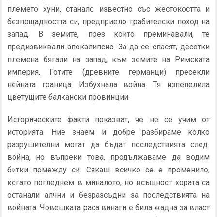
племето хуни, станало известно със жестокостта и
безпощадността си, предприело грабителски поход на
запад. В земите, през които преминавали, те
предизвиквали апокалипсис. За да се спасят, десетки
племена бягали на запад, към земите на Римската
империя. Готите (древните германци) пресекли
нейната граница. Избухнала война. Тя изпепелила
цветущите балкански провинции.
Историческите факти показват, че не се учим от
историята. Ние знаем и добре разбираме колко
разрушителни могат да бъдат последствията след
война, но въпреки това, продължаваме да водим
битки помежду си. Сякаш всичко се е променило,
когато погледнем в миналото, но всъщност хората са
останали алчни и безразсъдни за последствията на
войната. Човешката раса винаги е била жадна за власт