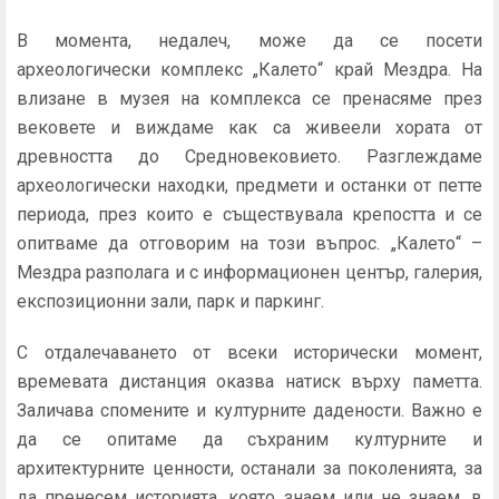
В момента, недалеч, може да се посети
археологически комплекс „Калето“ край Мездра. На
влизане в музея на комплекса се пренасяме през
вековете и виждаме как са живеели хората от
древността до Средновековието. Разглеждаме
археологически находки, предмети и останки от петте
периода, през които е съществувала крепостта и се
опитваме да отговорим на този въпрос. „Калето“ –
Мездра разполага и с информационен център, галерия,
експозиционни зали, парк и паркинг.
С отдалечаването от всеки исторически момент,
времевата дистанция оказва натиск върху паметта.
Заличава спомените и културните дадености. Важно е
да се опитаме да съхраним културните и
архитектурните ценности, останали за поколенията, за
да пренесем историята, която знаем или не знаем, в