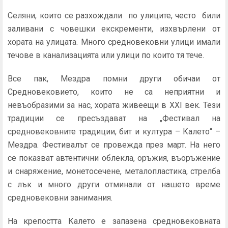
Селяни, които се разхождали по улиците, често били
заливани с човешки екскременти, изхвърлени от
хората на улицата. Много средновековни улици имали
течове в канализацията или улици по които тя тече.
Все пак, Мездра помни други обичаи от
Средновековието, които не са неприятни и
невъобразими за нас, хората живеещи в XXI век. Тези
традиции се пресъздават на „Фестивал на
средновековните традиции, бит и култура – Калето“ –
Мездра. Фестивалът се провежда през март. На него
се показват автентични облекла, оръжия, въоръжение
и снаряжение, монетосечене, металопластика, стрелба
с лък и много други отминали от нашето време
средновековни занимания.
На крепостта Калето е запазена средновековната