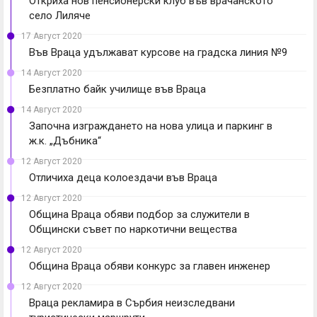
Откриха нов пенсионерски клуб във врачанското
село Лиляче
17 Август 2020
Във Враца удължават курсове на градска линия №9
14 Август 2020
Безплатно байк училище във Враца
14 Август 2020
Започна изграждането на нова улица и паркинг в
ж.к. „Дъбника“
12 Август 2020
Отличиха деца колоездачи във Враца
12 Август 2020
Община Враца обяви подбор за служители в
Общински съвет по наркотични вещества
12 Август 2020
Община Враца обяви конкурс за главен инженер
12 Август 2020
Враца рекламира в Сърбия неизследвани