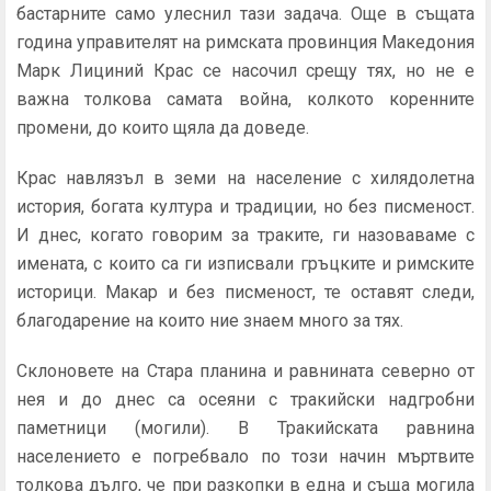
бастарните само улеснил тази задача. Още в същата
година управителят на римската провинция Македония
Марк Лициний Крас се насочил срещу тях, но не е
важна толкова самата война, колкото коренните
промени, до които щяла да доведе.
Крас навлязъл в земи на население с хилядолетна
история, богата култура и традиции, но без писменост.
И днес, когато говорим за траките, ги назоваваме с
имената, с които са ги изписвали гръцките и римските
историци. Макар и без писменост, те оставят следи,
благодарение на които ние знаем много за тях.
Склоновете на Стара планина и равнината северно от
нея и до днес са осеяни с тракийски надгробни
паметници (могили). В Тракийската равнина
населението е погребвало по този начин мъртвите
толкова дълго, че при разкопки в една и съща могила