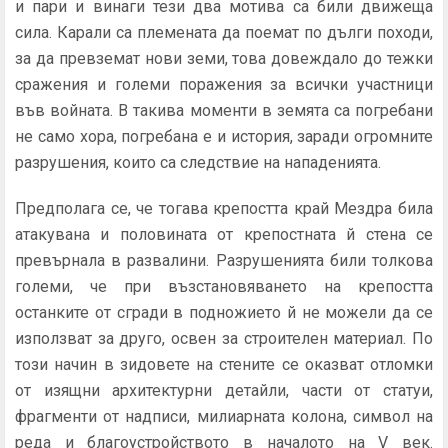
и пари и винаги тези два мотива са били движеща
сила. Карали са племената да поемат по дълги походи,
за да превземат нови земи, това довеждало до тежки
сражения и големи поражения за всички участници
във войната. В такива моменти в земята са погребани
не само хора, погребана е и история, заради огромните
разрушения, които са следствие на нападенията.
Предполага се, че тогава крепостта край Мездра била
атакувана и половината от крепостната й стена се
превърнала в развалини. Разрушенията били толкова
големи, че при възстановяването на крепостта
останките от сгради в подножието й не можели да се
използват за друго, освен за строителен материал. По
този начин в зидовете на стените се оказват отломки
от изящни архитектурни детайли, части от статуи,
фрагменти от надписи, милиарната колона, символ на
реда и благоустройството в началото на V век.