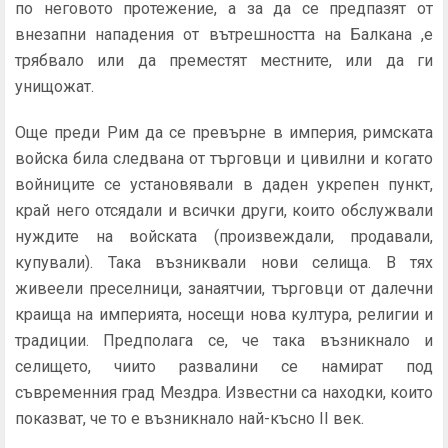
по неговото протежение, а за да се предпазят от
внезапни нападения от вътрешността на Балкана ,е
трябвало или да преместят местните, или да ги
унищожат.
Още преди Рим да се превърне в империя, римската
войска била следвана от търговци и цивилни и когато
войниците се установявали в даден укрепен пункт,
край него отсядали и всички други, които обслужвали
нуждите на войската (произвеждали, продавали,
купували). Така възниквали нови селища. В тях
живеели преселници, занаятчии, търговци от далечни
краища на империята, носещи нова култура, религии и
традиции. Предполага се, че така възникнало и
селището, чиито развалини се намират под
съвременния град Мездра. Известни са находки, които
показват, че то е възникнало най-късно II век.