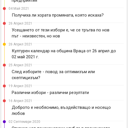
предприятия
04 Май 2021
Получиха ли хората промяната, която искаха?
26 Април 2021
Усещането от тези избори е, че се тръгва по нов
път - неизвестен, но нов
26 Април 2021
Културен календар на община Враца от 26 април до
02 май 2021 г.
25 Април 2021
След изборите - повод за оптимизъм или
скептицизъм?
19 Април 2021
Различни избори - различни резултати
16 Април 2021
Доброто е необяснимо, въздействащо и носещо
любов
02 Септември 2020