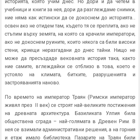
историята, която учим днес. Но дори и да четем в
учебници и книги за нея, дори да разглеждаме снимки,
ние няма как истински да се докоснем до историята…
освен ако не отидем там, където тя се преплита, ако не
стъпим върху земята, на която са крачили императори,
ако не докоснем руините, които някога са били високи
стени, криещи неразгадани до днес тайни. Нищо не
може да пресъздаде вековната история така, както
ние самите, вглеждайки се отблизо в това, което е
устояло на климата, битките, разрушенията и
застрояванията наново.
По времето на император Траян (Римски император
живял през II век) се строят най-великите постижения
на древната архитектура. Базиликата Улпия била
обществена сграда – най-голямата в Древен Рим. В
нея се взимали административни решения, а на горния
и етаж имало библиотека. Пазарите на Траян били