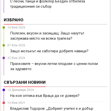
С песни, танци и фолклор Безден отбеляза
традиционния си събор
ИЗБРАНО
10 Юни 2026
Полезен, вкусен и засищащ: Защо нахутът
заслужава място на всяка трапеза?
07 Юли 2026
Защо мозъкът ни саботира добрите навици?
22 Юли 2026
Прасковите – вкусни летни плодове с ценни ползи
за здравето
СВЪРЗАНИ НОВИНИ
13 Декември 2024
На коя оптика във Враца да се доверя?
15 Юни 2021
Владислав Тодоров: „Добрият учител е и добър