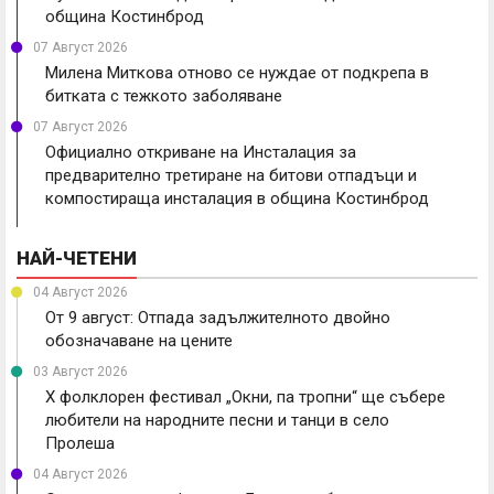
община Костинброд
07 Август 2026
Милена Миткова отново се нуждае от подкрепа в
битката с тежкото заболяване
07 Август 2026
Официално откриване на Инсталация за
предварително третиране на битови отпадъци и
компостираща инсталация в община Костинброд
НАЙ-ЧЕТЕНИ
04 Август 2026
От 9 август: Отпада задължителното двойно
обозначаване на цените
03 Август 2026
X фолклорен фестивал „Окни, па тропни“ ще събере
любители на народните песни и танци в село
Пролеша
04 Август 2026