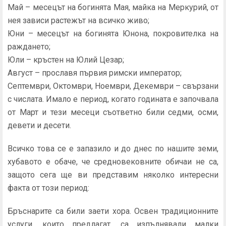
Май – месецът на богинята Мая, майка на Меркурий, от
нея зависи растежът на всичко живо;
Юни – месецът на богинята Юнона, покровителка на
раждането;
Юли – кръстен на Юлий Цезар;
Август – прославя първия римски император;
Септември, Октомври, Ноември, Декември – свързани
с числата. Имало е период, когато годината е започвала
от Март и тези месеци съответно били седми, осми,
девети и десети.
Всичко това се е запазило и до днес по нашите земи,
хубавото е обаче, че средновековните обичаи не са,
защото сега ще ви представим няколко интересни
факта от този период:
Бръснарите са били заети хора. Освен традиционните
услуги, които предлагат, са изпълнявали малки