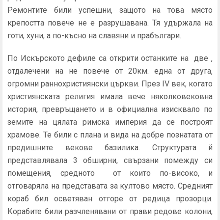
Ремонтите били успешни, защото на това място
крепостта повече не е разрушавана. Тя удържала на
готи, хуни, а по-късно на славяни и прабългари.
По Искърското дефиле са открити останките на две ,
отдалечени на не повече от 20км. една от друга,
огромни раннохристиянски църкви. През IV век, когато
християнската религия имала вече няколковековна
история, превръщането и в официална изисквало по
земите на цялата римска империя да се построят
храмове. Те били с плана и вида на добре познатата от
предишните векове базилика. Структурата й
представлявала 3 обширни, свързани помежду си
помещения, средното от които по-високо, и
отговаряла на представата за култово място. Средният
кораб бил осветяван отгоре от редица прозорци.
Корабите били разчленявани от прави редове колони,