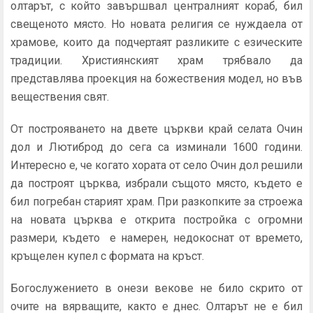
олтарът, с който завършвал централният кораб, бил
свещеното място. Но новата религия се нуждаела от
храмове, които да подчертаят разликите с езическите
традиции. Християнският храм трябвало да
представлява проекция на божествения модел, но във
веществения свят.
От построяването на двете църкви край селата Очин
дол и Лютиброд до сега са изминали 1600 години.
Интересно е, че когато хората от село Очин дол решили
да построят църква, избрали същото място, където е
бил погребан старият храм. При разкопките за строежа
на новата църква е открита постройка с огромни
размери, където е намерен, недокоснат от времето,
кръщелен купел с формата на кръст.
Богослужението в онези векове не било скрито от
очите на вярващите, както е днес. Олтарът не е бил