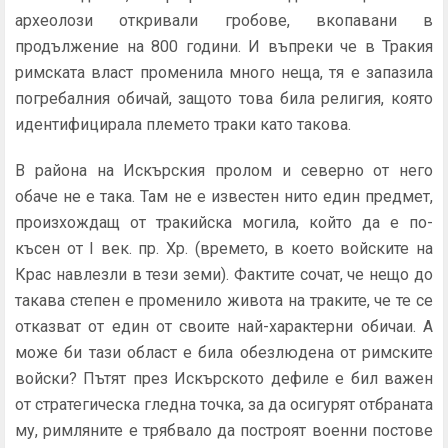
археолози откривали гробове, вкопавани в
продължение на 800 години. И въпреки че в Тракия
римската власт променила много неща, тя е запазила
погребалния обичай, защото това била религия, която
идентифицирала племето траки като такова.
В района на Искърския пролом и северно от него
обаче не е така. Там не е известен нито един предмет,
произхождащ от тракийска могила, който да е по-
късен от I век. пр. Хр. (времето, в което войските на
Крас навлезли в тези земи). Фактите сочат, че нещо до
такава степен е променило живота на траките, че те се
отказват от един от своите най-характерни обичаи. А
може би тази област е била обезлюдена от римските
войски? Пътят през Искърското дефиле е бил важен
от стратегическа гледна точка, за да осигурят отбраната
му, римляните е трябвало да построят военни постове