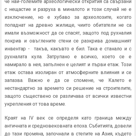
че най-големите археологически открития са свързани
с нещастие и разруха в миналото и този случай не е
изключение, но е хубаво за археолозите, когато
попаднат на древно жилище, чиито обитатели не са
имали възможност да се спасят, защото под рухналия
покрив и овъглените стени се разкрива домашният
инвентар - такъв, какъвто е бил. Така е станало и с
рухналата кула. Затрупано е всичко, което се е
намирало в нея, запълнен е целият и първи етаж. Този
етаж остава изолиран от атмосферните влияния и се
запазва. Важно е да се спомене, че Калето е
нестандартно за времето си решение на строителите,
защото съществено се различава от всички известни
укрепления от това време.
Краят на IV век се определя като граница между
античната и средновековната епоха. Събитията, довели
до тази промяна, започнали в степите на Азия, където