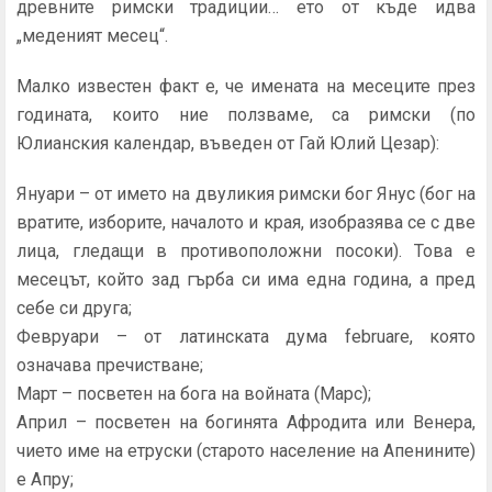
древните римски традиции… ето от къде идва
„меденият месец“.
Малко известен факт е, че имената на месеците през
годината, които ние ползваме, са римски (по
Юлианския календар, въведен от Гай Юлий Цезар):
Януари – от името на двуликия римски бог Янус (бог на
вратите, изборите, началото и края, изобразява се с две
лица, гледащи в противоположни посоки). Това е
месецът, който зад гърба си има една година, а пред
себе си друга;
Февруари – от латинската дума februare, която
означава пречистване;
Март – посветен на бога на войната (Марс);
Април – посветен на богинята Афродита или Венера,
чието име на етруски (старото население на Апенините)
е Апру;