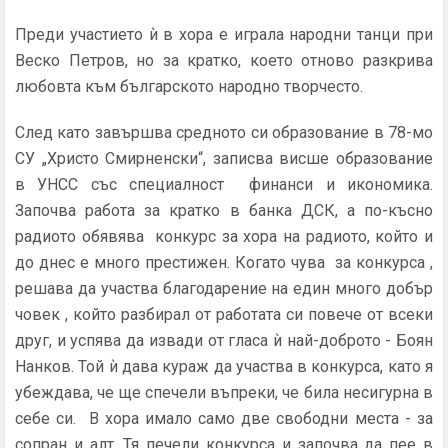
Преди участието ѝ в хора е играла народни танци при
Веско Петров, но за кратко, което отново разкрива
любовта към българското народно творчесто.
След като завършва средното си образование в 78-мо
СУ „Христо Смирненски“, записва висше образование
в УНСС със специалност финанси и икономика.
Започва работа за кратко в банка ДСК, а по-късно
радиото обявява конкурс за хора на радиото, който и
до днес е много престижен. Когато чува за конкурса ,
решава да участва благодарение на един много добър
човек , който разбирал от работата си повече от всеки
друг, и успява да извади от гласа ѝ най-доброто - Боян
Нанков. Той ѝ дава кураж да участва в конкурса, като я
убеждава, че ще спечели въпреки, че била несигурна в
себе си. В хора имало само две свободни места - за
сопран и алт. Тя печели конкурса и започва да пее в