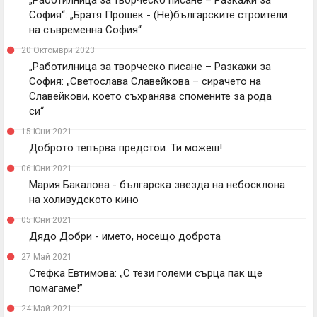
„Работилница за творческо писане – Разкажи за
София“: „Братя Прошек - (Не)българските строители
на съвременна София“
20 Октомври 2023
„Работилница за творческо писане – Разкажи за
София: „Светослава Славейкова – сирачето на
Славейкови, което съхранява спомените за рода
си“
15 Юни 2021
Доброто тепърва предстои. Ти можеш!
06 Юни 2021
Мария Бакалова - българска звезда на небосклона
на холивудското кино
05 Юни 2021
Дядо Добри - името, носещо доброта
27 Май 2021
Стефка Евтимова: „С тези големи сърца пак ще
помагаме!”
24 Май 2021