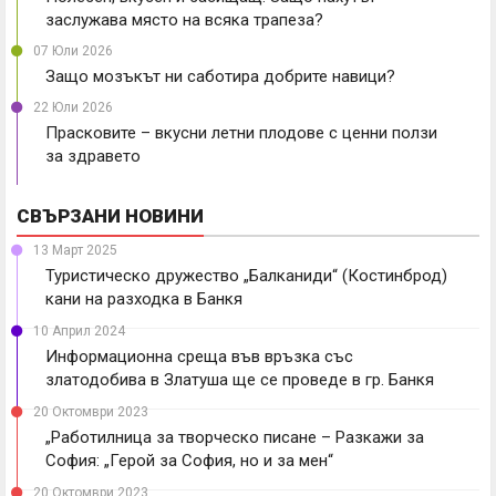
заслужава място на всяка трапеза?
07 Юли 2026
Защо мозъкът ни саботира добрите навици?
22 Юли 2026
Прасковите – вкусни летни плодове с ценни ползи
за здравето
СВЪРЗАНИ НОВИНИ
13 Март 2025
Туристическо дружество „Балканиди“ (Костинброд)
кани на разходка в Банкя
10 Април 2024
Информационна среща във връзка със
златодобива в Златуша ще се проведе в гр. Банкя
20 Октомври 2023
„Работилница за творческо писане – Разкажи за
София: „Герой за София, но и за мен“
20 Октомври 2023