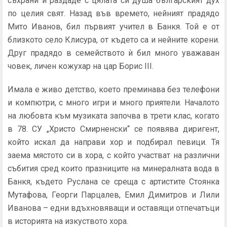
съхрани и раздаде с цялата си душа българският дух
по целия свят. Назад във времето, нейният прадядо
Мито Иванов, бил първият учител в Банкя. Той е от
близкото село Клисура, от където са и нейните корени.
Друг прадядо в семейството ѝ бил много уважаван
човек, личен кожухар на цар Борис III.
Имала е живо детство, което преминава без телефони
и компютри, с много игри и много приятели. Началото
на любовта към музиката започва в трети клас, когато
в 78. СУ „Христо Смирненски“ се появява диригент,
който искал да направи хор и подбирал певици. Тя
заема мястото си в хора, с който участват на различни
събития сред които празниците на минералната вода в
Банкя, където Руслана се среща с артистите Стоянка
Мутафова, Георги Парцалев, Емил Димитров и Лили
Иванова – едни вдъхновяващи и оставящи отпечатъци
в историята на изкуството хора.