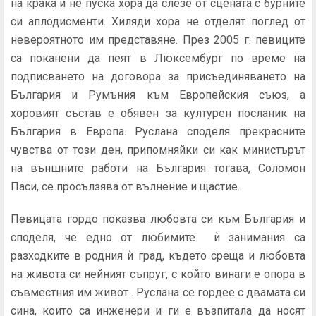
на крака и не пуска хора да слезе от сцената с бурните
си аплодисменти. Хиляди хора не отделят поглед от
невероятното им представяне. През 2005 г. певиците
са поканени да пеят в Люксембург по време на
подписването на договора за присъединяването на
България и Румъния към Европейския съюз, а
хоровият състав е обявен за културен посланик на
България в Европа. Руслана споделя прекрасните
чувства от този ден, припомняйки си как министърът
на външните работи на България тогава, Соломон
Паси, се просълзява от вълнение и щастие.
Певицата гордо показва любовта си към България и
споделя, че едно от любимите ѝ занимания са
разходките в родния ѝ град, където среща и любовта
на живота си нейният съпруг, с който винаги е опора в
съвместния им живот . Руслана се гордее с двамата си
сина, които са инженери и ги е възпитала да носят