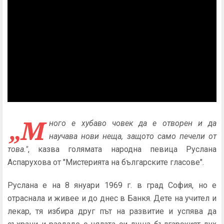
„М
ного е хубаво човек да е отворен и да
научава нови неща, защото само печели от
това."
, казва голямата народна певица Руслана
Аспарухова от "Мистерията на българските гласове".
Руслана е на 8 януари 1969 г. в град София, но е
отраснала и живее и до днес в Банкя. Дете на учител и
лекар, тя избира друг път на развитие и успява да