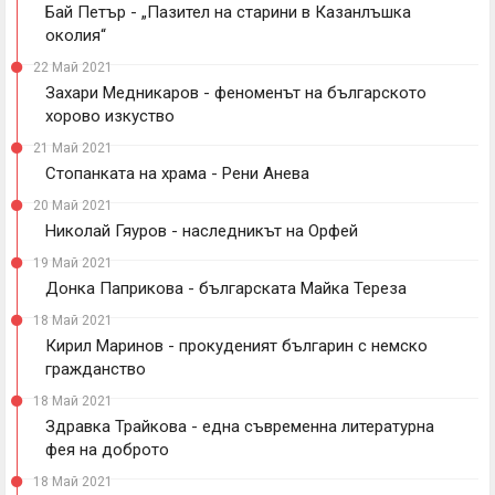
Бай Петър - „Пазител на старини в Казанлъшка
околия“
22 Май 2021
Захари Медникаров - феноменът на българското
хорово изкуство
21 Май 2021
Стопанката на храма - Рени Анева
20 Май 2021
Николай Гяуров - наследникът на Орфей
19 Май 2021
Донка Паприкова - българската Майка Тереза
18 Май 2021
Кирил Маринов - прокуденият българин с немско
гражданство
18 Май 2021
Здравка Трайкова - една съвременна литературна
фея на доброто
18 Май 2021