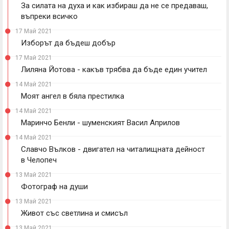
За силата на духа и как избираш да не се предаваш,
въпреки всичко
17 Май 2021
Изборът да бъдеш добър
17 Май 2021
Лиляна Йотова - какъв трябва да бъде един учител
14 Май 2021
Моят ангел в бяла престилка
14 Май 2021
Маринчо Бенли - шуменският Васил Априлов
14 Май 2021
Славчо Вълков - двигател на читалищната дейност
в Челопеч
13 Май 2021
Фотограф на души
13 Май 2021
Живот със светлина и смисъл
13 Май 2021