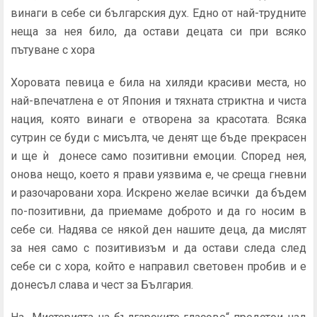
винаги в себе си българския дух. Едно от най-трудните
неща за нея било, да остави децата си при всяко
пътуване с хора
Хоровата певица е била на хиляди красиви места, но
най-впечатлена е от Япония и тяхната стриктна и чиста
нация, която винаги е отворена за красотата. Всяка
сутрин се буди с мисълта, че денят ще бъде прекрасен
и ще ѝ донесе само позитивни емоции. Според нея,
онова нещо, което я прави уязвима е, че среща гневни
и разочаровани хора. Искрено желае всички да бъдем
по-позитивни, да приемаме доброто и да го носим в
себе си. Надява се някой ден нашите деца, да мислят
за нея само с позитивизъм и да остави следа след
себе си с хора, който е направил световен пробив и е
донесъл слава и чест за България.