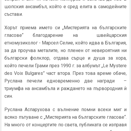
шопския ансамбъл, който е сред елита в самодейните
състави.
Хорът приема името си „Мистерията на българските
гласове“ благодарение на швейцарския
етномузиколог - Марсел Селие, който идва в България,
за да проучва металите, но пленен от невероятния ни
български фолклор, отдава сърце и душа за хора,
който печели Грами през 1990 г. за албумът „Le Mystere
des Voix Bulgares” част втора. През това време обаче,
Руслана печели едновременно две награди –
триумфа на ансамбъла и раждането на първородния ѝ
син.
Руслана Аспарухова с вълнение помни всеки миг и
всяко пътуване с „Мистерията на българските гласове“.
На много от концертите по света, публиката се изправя