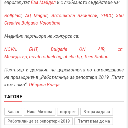
евродепутат
Ева Майдел
и с любезното съдействие на:
Rollplast
,
AQ Magnit
,
Автошкола Василеви
,
УНСС
,
360
Creative Bulgaria
,
Volontime
Медийни партньори на конкурса са:
NOVA
,
БНТ
,
Bulgaria ON AIR
,
сп.
Мениджър
,
noviteroditeli.bg
,
obekti.bg
,
Teen Station
Партньор и домакин на церемонията по награждаване
на призьорите в „Работилница за репортери 2019 Пътят
към дома“:
Община Враца
ТАГОВЕ
Банкя
Нина Митова
портрет
Втора задача
Работилница за репортери 2019
Пътят към дома