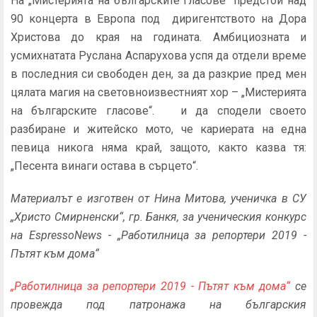
На „Мистерията на българските гласове“ предстои над
90 концерта в Европа под диригентството на Дора
Христова до края на годината. Амбициозната и
усмихнатата Руслана Аспарухова успя да отдели време
в последния си свободен ден, за да разкрие пред мен
цялата магия на световноизвестният хор – „Мистерията
на българските гласове“. и да сподели своето
разбиране и житейско мото, че кариерата на една
певица никога няма край, защото, както казва тя:
„Песента винаги остава в сърцето“.
Материалът е изготвен от Нина Митова, ученичка в СУ
„Христо Смирненски“, гр. Банкя, за ученическия конкурс
на EspressoNews - „Работилница за репортери 2019 -
Пътят към дома“
„Работилница за репортери 2019 - Пътят към дома“
се
провежда под патронажа на българския