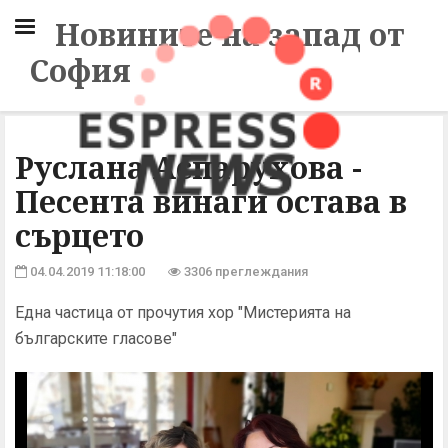
Новините на запад от
София
Руслана Аспарухова -
Песента винаги остава в
сърцето
04.04.2019 11:18:00
3306 преглеждания
Една частица от прочутия хор "Мистерията на
българските гласове"