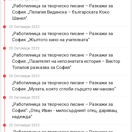
„Работилница за творческо писане – Разкажи за
София: „Пелагия Видинска – българската Коко
Шанел“
20 Октомври 2023
„Работилница за творческо писане – Разкажи за
София: „Жълтото кино на учителката“
20 Октомври 2023
„Работилница за творческо писане – Разкажи за
София: „Пазителят на непознатата история – Виктор
Топалов разказва за София“
20 Октомври 2023
„Работилница за творческо писане – Разкажи за
София: „Музата, която сглоби сърцето ми наново“
20 Октомври 2023
„Работилница за творческо писане – Разкажи за
София“: „Отец Иван - милосърдният отец, даряващ
надежда“
20 Октомври 2023