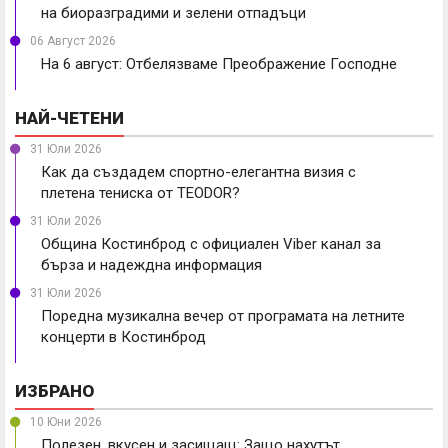
на биоразградими и зелени отпадъци
06 Август 2026
На 6 август: Отбелязваме Преображение Господне
НАЙ-ЧЕТЕНИ
31 Юли 2026
Как да създадем спортно-елегантна визия с
плетена тениска от TEODOR?
31 Юли 2026
Община Костинброд с официален Viber канал за
бърза и надеждна информация
31 Юли 2026
Поредна музикална вечер от програмата на летните
концерти в Костинброд
ИЗБРАНО
10 Юни 2026
Полезен, вкусен и засищащ: Защо нахутът