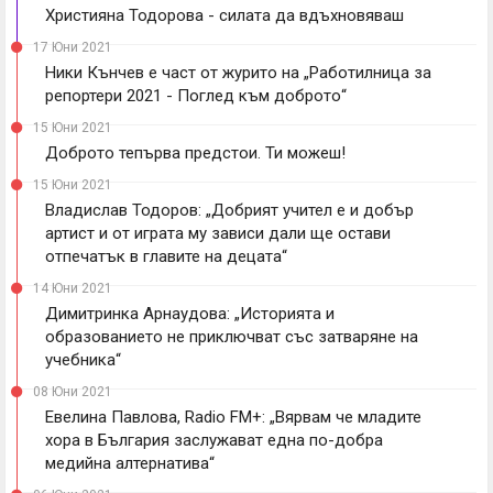
Християна Тодорова - силата да вдъхновяваш
17 Юни 2021
Ники Кънчев е част от журито на „Работилница за
репортери 2021 - Поглед към доброто“
15 Юни 2021
Доброто тепърва предстои. Ти можеш!
15 Юни 2021
Владислав Тодоров: „Добрият учител е и добър
артист и от играта му зависи дали ще остави
отпечатък в главите на децата“
14 Юни 2021
Димитринка Арнаудова: „Историята и
образованието не приключват със затваряне на
учебника“
08 Юни 2021
Евелина Павлова, Radio FM+: „Вярвам че младите
хора в България заслужават една по-добра
медийна алтернатива“