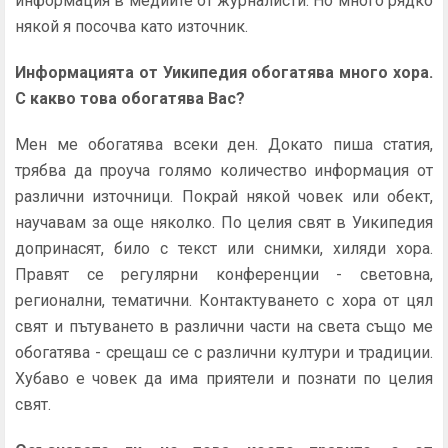
информация в медиите от журналисти. Но много рядко
някой я посочва като източник.
Информацията от Уикипедия обогатява много хора.
С какво това обогатява Вас?
Мен ме обогатява всеки ден. Докато пиша статия,
трябва да проуча голямо количество информация от
различни източници. Покрай някой човек или обект,
научавам за още няколко. По целия свят в Уикипедия
допринасят, било с текст или снимки, хиляди хора.
Правят се регулярни конференции - световна,
регионални, тематични. Контактуването с хора от цял
свят и пътуването в различни части на света също ме
обогатява - срещаш се с различни култури и традиции.
Хубаво е човек да има приятели и познати по целия
свят.