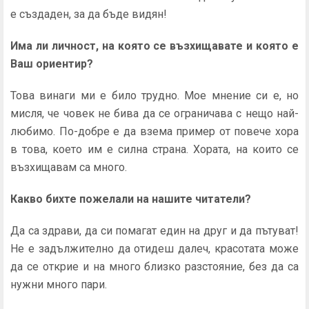
е създаден, за да бъде видян!
Има ли личност, на която се възхищавате и която е
Ваш ориентир?
Това винаги ми е било трудно. Мое мнение си е, но
мисля, че човек не бива да се ограничава с нещо най-
любимо. По-добре е да взема пример от повече хора
в това, което им е силна страна. Хората, на които се
възхищавам са много.
Какво бихте пожелали на нашите читатели?
Да са здрави, да си помагат един на друг и да пътуват!
Не е задължително да отидеш далеч, красотата може
да се открие и на много близко разстояние, без да са
нужни много пари.