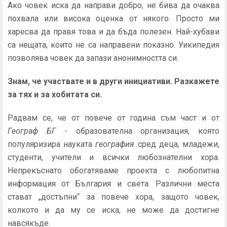
Ако човек иска да направи добро, не бива да очаква
похвала или висока оценка от някого. Просто ми
харесва да правя това и да бъда полезен. Най-хубави
са нещата, които не са направени показно. Уикипедия
позволява човек да запази анонимността си.
Знам, че участвате и в други инициативи. Разкажете
за тях и за хобитата си.
Радвам се, че от повече от година съм част и от
Географ БГ
- образователна организация, която
популяризира науката
география
сред деца, младежи,
студенти, учители и всички любознателни хора.
Непрекъснато обогатяваме проекта с любопитна
информация от България и света. Различни места
стават „достъпни“ за повече хора, защото човек,
колкото и да му се иска, не може да достигне
навсякъде.