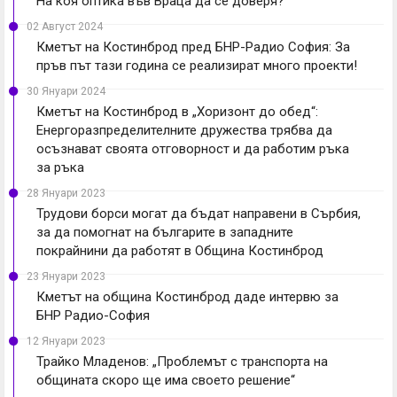
На коя оптика във Враца да се доверя?
02 Август 2024
Кметът на Костинброд пред БНР-Радио София: За
пръв път тази година се реализират много проекти!
30 Януари 2024
Кметът на Костинброд в „Хоризонт до обед“:
Енергоразпределителните дружества трябва да
осъзнават своята отговорност и да работим ръка
за ръка
28 Януари 2023
Трудови борси могат да бъдат направени в Сърбия,
за да помогнат на българите в западните
покрайнини да работят в Община Костинброд
23 Януари 2023
Кметът на община Костинброд даде интервю за
БНР Радио-София
12 Януари 2023
Трайко Младенов: „Проблемът с транспорта на
общината скоро ще има своето решение“