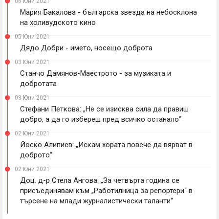
06 Юни 2021
Мария Бакалова - българска звезда на небосклона
на холивудското кино
05 Юни 2021
Дядо Добри - името, носещо доброта
03 Юни 2021
Станчо Дамянов-Маестрото - за музиката и
добротата
03 Юни 2021
Стефани Петкова: „Не се изисква сила да правиш
добро, а да го избереш пред всичко останало”
02 Юни 2021
Йоско Алипиев: „Искам хората повече да вярват в
доброто“
02 Юни 2021
Доц. д-р Стела Ангова: „За четвърта година се
присъединявам към „Работилница за репортери“ в
търсене на млади журналистически таланти“