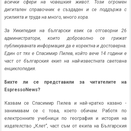
всички сфери на човешкия живот. Този огромен
дигитален справочник е създаден и се поддържа с
усилията и труда на много, много хора.
За Уикипедия на български език са отговорни 26
администратори, които доброволно се грижат
публикуваната информация да е коректна и достоверна.
Един от тях е Спасимир Пилев, който вече 14 години е
част от българския екип на най-известната световна
енциклопедия.
Бихте ли се представили за читателите на
EspressoNews?
Казвам се Спасимир Пилев и най-кратко казано -
занимавам се с това, което обичам. Работя по
електронните учебници по география и история на
издателство „Клет“, част съм от екипа на Българския