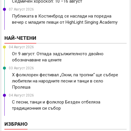
Седмичен хороскоп: 10 –16 август
07 Август 2026
Публиката в Костинброд се наслади на поредна
вечер с младите певци от HighLight Singing Academy
НАЙ-ЧЕТЕНИ
04 Август 2026
От 9 август: Отпада задължителното двойно
обозначаване на цените
03 Август 2026
X фолклорен фестивал „Окни, па тропни“ ще събере
любители на народните песни и танци в село
Пролеша
04 Август 2026
С песни, танци и фолклор Безден отбеляза
традиционния си събор
ИЗБРАНО