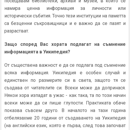
посещавам библиотеки, архиви и музеи, в които се
намира ценна информация за личности или
исторически събития. Точно тези институции на паметта
са безценни съкровищници и е важно да се пазят и
разрастват.
Защо според Вас хората подлагат на съмнение
информацията в Уикипедия?
От съществена важност е да се подлага под съмнение
всяка информация. Уикипедия е особен случай и
единствен по размерите си в света, защото тя се
създава от читателите си. Всеки може да допринася.
Някои хора изпадат в ужас - как така, та по този начин
всеки може да си пише глупости. Практиката обаче
показва съвсем друго. В началото на тази година
отбелязахме 20 години от създаването на Уикипедия
(на английски език, която е първа, след това започват