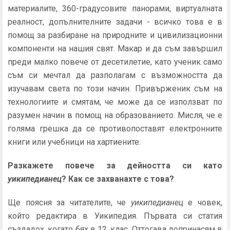
материалите, 360-градусовите панорами, виртуалната
реалност, допълнителните задачи - всичко това е в
помощ за разбиране на природните и цивилизационни
компоненти на нашия свят. Макар и да съм завършил
преди малко повече от десетилетие, като ученик само
съм си мечтал да разполагам с възможността да
изучавам света по този начин. Привърженик съм на
технологиите и смятам, че може да се използват по
разумен начин в помощ на образованието. Мисля, че е
голяма грешка да се противопоставят електронните
книги или учебници на хартиените.
Разкажете повече за дейността си като
уикипедианец
? Как се захванахте с това?
Ще поясня за читателите, че
уикипедианец
е човек,
който редактира в Уикипедия. Първата си статия
създадох, когато бях в 12. клас. Оттогава допринасям в