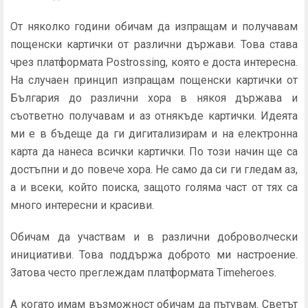
От няколко години обичам да изпращам и получавам
пощенски картички от различни държави. Това става
чрез платформата Postrossing, която е доста интересна.
На случаен принцип изпращам пощенски картички от
България до различни хора в някоя държава и
съответно получавам и аз отнякъде картички. Идеята
ми е в бъдеще да ги дигитализирам и на електронна
карта да нанеса всички картички. По този начин ще са
достъпни и до повече хора. Не само да си ги гледам аз,
а и всеки, който поиска, защото голяма част от тях са
много интересни и красиви.
Обичам да участвам и в различни доброволчески
инициативи. Това поддържа доброто ми настроение.
Затова често преглеждам платформата Timeheroes.
А когато имам възможност обичам да пътувам. Светът