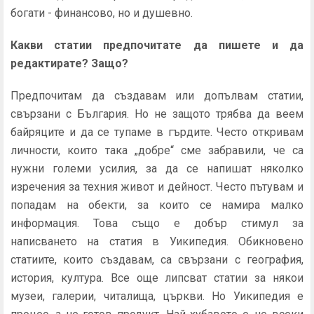
богати - финансово, но и душевно.
Какви статии предпочитате да пишете и да
редактирате? Защо?
Предпочитам да създавам или допълвам статии,
свързани с България. Но не защото трябва да веем
байряците и да се тупаме в гърдите. Често откривам
личности, които така „добре“ сме забравили, че са
нужни големи усилия, за да се напишат няколко
изречения за техния живот и дейност. Често пътувам и
попадам на обекти, за които се намира малко
информация. Това също е добър стимул за
написването на статия в Уикипедия. Обикновено
статиите, които създавам, са свързани с география,
история, култура. Все още липсват статии за някои
музеи, галерии, читалища, църкви. Но Уикипедия е