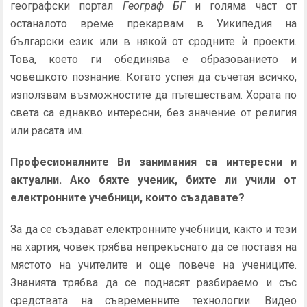
географски портал
Географ БГ
и голяма част от
останалото време прекарвам в Уикипедия на
български език или в някой от сродните ѝ проекти.
Това, което ги обединява е образованието и
човешкото познание. Когато успея да съчетая всичко,
използвам възможностите да пътешествам. Хората по
света са еднакво интересни, без значение от религия
или расата им.
Професионалните Ви занимания са интересни и
актуални. Ако бяхте ученик, бихте ли учили от
електронните учебници, които създавате?
За да се създават електронните учебници, както и тези
на хартия, човек трябва непрекъснато да се поставя на
мястото на учителите и още повече на учениците.
Знанията трябва да се поднасят разбираемо и със
средствата на съвременните технологии. Видео