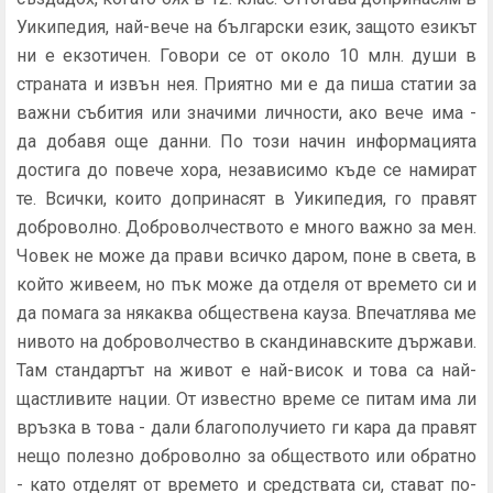
Уикипедия, най-вече на български език, защото езикът
ни е екзотичен. Говори се от около 10 млн. души в
страната и извън нея. Приятно ми е да пиша статии за
важни събития или значими личности, ако вече има -
да добавя още данни. По този начин информацията
достига до повече хора, независимо къде се намират
те. Всички, които допринасят в Уикипедия, го правят
доброволно. Доброволчеството е много важно за мен.
Човек не може да прави всичко даром, поне в света, в
който живеем, но пък може да отделя от времето си и
да помага за някаква обществена кауза. Впечатлява ме
нивото на доброволчество в скандинавските държави.
Там стандартът на живот е най-висок и това са най-
щастливите нации. От известно време се питам има ли
връзка в това - дали благополучието ги кара да правят
нещо полезно доброволно за обществото или обратно
- като отделят от времето и средствата си, стават по-