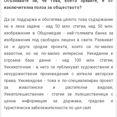
Осъзнавате ли, че това, което правите, е от
изключителна полза за обществото?
Да се поддържа и обогатява цялото това съдържание
не е лека задача - над 50 млн. статии, над 50 млн.
изображения в Общомедия - най-голямата банка за
изображения под свободен лиценз в света. Развиват
се и други сродни проекти, които са по-малко
известни, но не по-малко интересни. Уикиданни е
огромна база данни - над 100 млн. статии;
Уикиизточник - в него се публикуват художествени и
нехудожествени произведения с изтекли авторски
права; Уикивидове - това е по-специализиран проект
за животински и растителни видове;
Уикипътешественик - статии за пътешественици с
ценна информация за държави, градове и
туристически забележителности по цял свят.