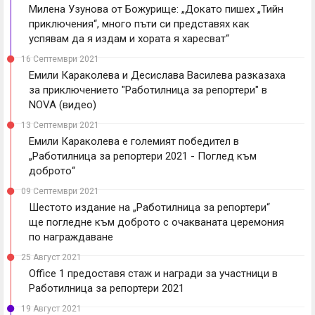
Милена Узунова от Божурище: „Докато пишех „Тийн
приключения“, много пъти си представях как
успявам да я издам и хората я харесват“
16 Септември 2021
Емили Караколева и Десислава Василева разказаха
за приключението "Работилница за репортери" в
NOVA (видео)
13 Септември 2021
Емили Караколева е големият победител в
„Работилница за репортери 2021 - Поглед към
доброто“
09 Септември 2021
Шестото издание на „Работилница за репортери“
ще погледне към доброто с очакваната церемония
по награждаване
25 Август 2021
Office 1 предоставя стаж и награди за участници в
Работилница за репортери 2021
19 Август 2021