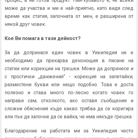
процес, а не готов продукт. Най-хубавото е, че всеки
може да участва и ми е най-приятно, като видя след
време как статия, започната от мен, е разширена от
някой друг човек.
Кое Ви помага в тази дейност?
За да допринася един човек в Уикипедия не е
необходимо да прекарва денонощия в писане на
статии или корекции на грешки. Може да допринесе и
с простички „движения“ - корекция на запетайки,
разместени букви или нещо подобно. Това е доста
полезно и става много по-лесно когато човек го
направи сам, отколкото, ако оставя съобщения и
сложни обяснения къде какво трябва да се коригира
или пък да започне да се вайка, че има някъде грешка.
Благодарение на работата ми за Уикипедия често