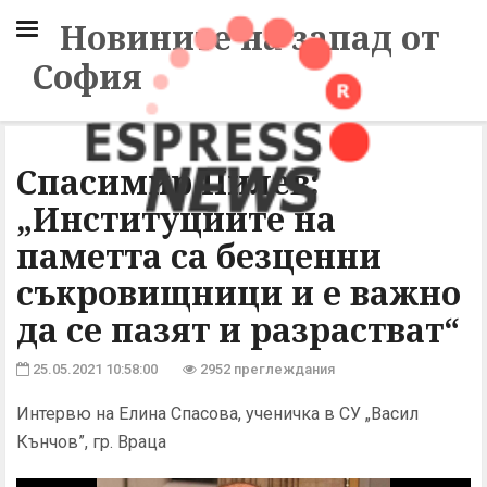
Новините на запад от
София
Спасимир Пилев:
„Институциите на
паметта са безценни
съкровищници и е важно
да се пазят и разрастват“
25.05.2021 10:58:00
2952 преглеждания
Интервю на Eлина Спасова, ученичка в СУ „Васил
Кънчов”, гр. Враца