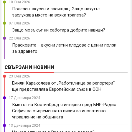
10 Юни 2026
Полезен, вкусен и засищащ: Защо нахутът
заслужава място на всяка трапеза?
07 Юли 2026
Защо мозъкът ни саботира добрите навици?
22 Юли 2026
Прасковите – вкусни летни плодове с ценни ползи
за здравето
СВЪРЗАНИ НОВИНИ
23 Юни 2026
Емили Караколева от „Работилница за репортери“
ще представлява Европейския съюз в ООН
17 Декември 2024
Кметът на Костинброд с интервю пред БНР-Радио
София за съвременната визия за иновативно
управление на общината
13 Декември 2024