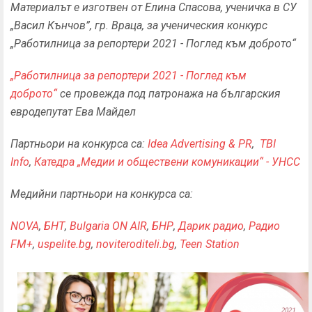
Материалът е изготвен от
E
лина Спасова, ученичка в СУ
„Васил Кънчов”, гр. Враца,
за ученическия конкурс
„Работилница за репортери 2021 - Поглед към доброто“
„Работилница за репортери 2021 - Поглед към
доброто“
се провежда под патронажа на българския
евродепутат Ева Майдел
Партньори на конкурса са:
Idea Advertising & PR
,
TBI
Info
,
Катедра „Медии и обществени комуникации“ - УНСС
Медийни партньори на конкурса са:
NOVA
,
БНТ
,
Bulgaria ON AIR
,
БНР
,
Дарик радио
,
Радио
FM+
,
uspelite.bg
,
noviteroditeli.bg
,
Teen Station