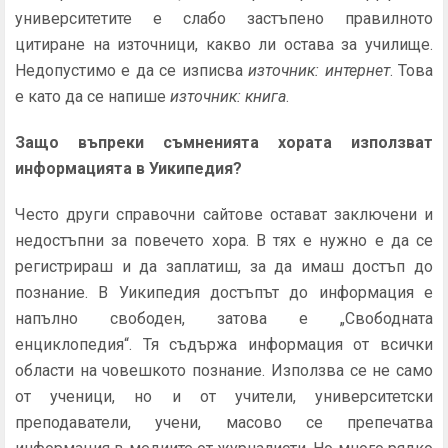
университетите е слабо застъпено правилното
цитиране на източници, какво ли остава за училище.
Недопустимо е да се изписва
източник: интернет
. Това
е като да се напише
източник: книга
.
Защо въпреки съмненията хората използват
информацията в Уикипедия?
Често други справочни сайтове остават заключени и
недостъпни за повечето хора. В тях е нужно е да се
регистрираш и да заплатиш, за да имаш достъп до
познание. В Уикипедия достъпът до информация е
напълно свободен, затова е „Свободната
енциклопедия“. Тя съдържа информация от всички
области на човешкото познание. Използва се не само
от ученици, но и от учители, университетски
преподаватели, учени, масово се препечатва