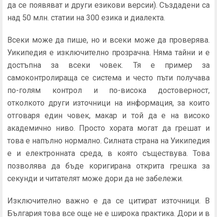
да се появяват и други езикови версии). Създадени са
над 50 млн. статии на 300 езика и диалекта.
Всеки може да пише, но и всеки може да проверява.
Уикипедия е изключително прозрачна. Няма тайни и е
достъпна за всеки човек. Тя е пример за
самоконтролираща се система и често пъти получава
по-голям контрол и по-висока достоверност,
отколкото други източници на информация, за които
отговаря един човек, макар и той да е на високо
академично ниво. Просто хората могат да грешат и
това е напълно нормално. Силната страна на Уикипедия
е и електронната среда, в която съществува. Това
позволява да бъде коригирана открита грешка за
секунди и читателят може дори да не забележи.
Изключително важно е да се цитират източници. В
България това все още не е широка практика. Дори и в