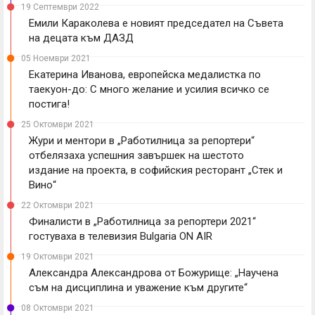
19 Септември 2022
Емили Караколева е новият председател на Съвета
на децата към ДАЗД
05 Ноември 2021
Екатерина Иванова, европейска медалистка по
таекуон-до: С много желание и усилия всичко се
постига!
25 Октомври 2021
Жури и ментори в „Работилница за репортери“
отбелязаха успешния завършек на шестото
издание на проекта, в софийския ресторант „Стек и
Вино“
22 Октомври 2021
Финалисти в „Работилница за репортери 2021“
гостуваха в телевизия Bulgaria ON AIR
19 Октомври 2021
Александра Александрова от Божурище: „Научена
съм на дисциплина и уважение към другите“
08 Октомври 2021