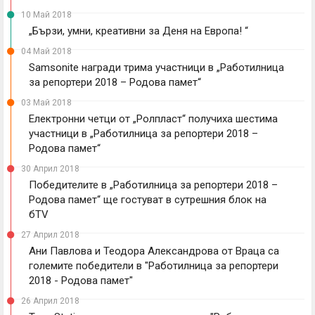
10 Май 2018
„Бързи, умни, креативни за Деня на Европа! “
04 Май 2018
Samsonite награди трима участници в „Работилница
за репортери 2018 – Родова памет“
03 Май 2018
Електронни четци от „Ролпласт“ получиха шестима
участници в „Работилница за репортери 2018 –
Родова памет“
30 Април 2018
Победителите в „Работилница за репортери 2018 –
Родова памет“ ще гостуват в сутрешния блок на
бTV
27 Април 2018
Ани Павлова и Теодора Александрова от Враца са
големите победители в "Работилница за репортери
2018 - Родова памет"
26 Април 2018