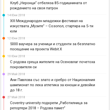
Клуб „Неронци“ отбеляза 85-годишнината от
рождението на своя патрон
14 Юни 2018
XIII Международен младежки фестивал на
изкуствата „Музите” – Созопол, стартира на 5-ти
юли
12 Юни 2018
5000 ваучера за ученици и студенти за безплатно
посещение на проекта Webit.X
10 Юни 2018
С родова среща жителите на Осеновлаг почетоха
покровителя си
29 Май 2018
Ани Павлова със злато и сребро от Националния
шампионат по лека атлетика за юноши и девойки
до 18 г.
27 Май 2018
Coventry university подкрепи „Работилница за
репортери 2018 – Родова памет”