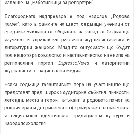
издание на „Работилница за репортери“.
Благородната надпревара е под надслов „Родова
памет“, като в рамките на
шест седмици
, ученици от
средните училища от общините на запад от София ще
изучават и упражняват различни журналистически и
литературни жанрове. Младите ентусиасти ще бъдат
под вещото ръководство и наставничество на екипа на
регионалния портал
EspressoNews
и авторитетни
журналисти от национални медии.
Всяка седмица талантливите пера на участниците ще
представят пред широка аудитория събития, личности,
легенди, места и герои, втъкани в родовата памет на
родния край и допринесли за формирането на местната
и национална идентичност, традиционна култура и
народопсихология.