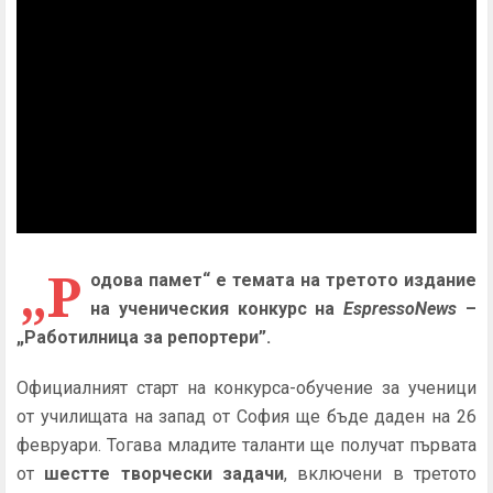
„Р
одова памет“
е темата на третото издание
на ученическия конкурс на
EspressoNews
–
„Работилница за репортери”.
Официалният старт на конкурса-обучение за ученици
от училищата на запад от София ще бъде даден на 26
февруари. Тогава младите таланти ще получат първата
от
шестте творчески задачи
, включени в третото