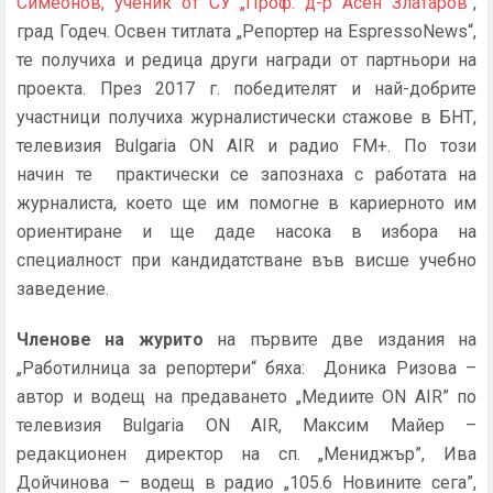
Симеонов, ученик от СУ „Проф. д-р Асен Златаров“
,
град Годеч. Освен титлата „Репортер на EspressoNews“,
те получиха и редица други награди от партньори на
проекта. През 2017 г. победителят и най-добрите
участници получиха журналистически стажове в БНТ,
телевизия Bulgaria ON AIR и радио FM+. По този
начин те практически се запознаха с работата на
журналиста, което ще им помогне в кариерното им
ориентиране и ще даде насока в избора на
специалност при кандидатстване във висше учебно
заведение.
Членове на журито
на първите две издания на
„Работилница за репортери“ бяха: Доника Ризова –
автор и водещ на предаването „Медиите ON AIR” по
телевизия Bulgaria ON AIR, Максим Майер –
редакционен директор на сп. „Мениджър”, Ивa
Дойчинова – водещ в радио „105.6 Новините сега”,