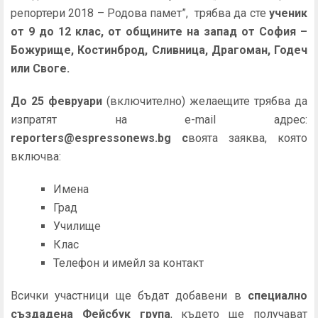
репортери 2018 – Родова памет”, трябва да сте
ученик
от 9 до 12 клас, от общините на запад от София –
Божурище, Костинброд, Сливница, Драгоман, Годеч
или Своге.
До 25 февруари
(включително) желаещите трябва да
изпратят на e-mail адрес:
reporters@espressonews.bg с
воята заяква, която
включва:
Имена
Град
Училище
Клас
Телефон и имейл за контакт
Всички участници ще бъдат добавени в
специално
създадена Фейсбук група
, където ще получават