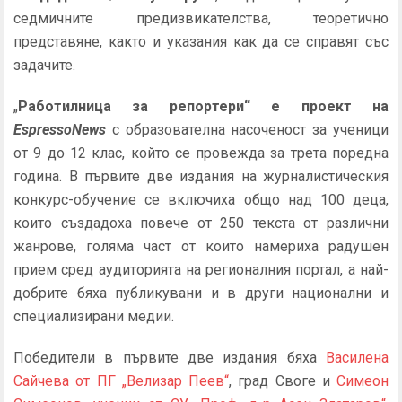
седмичните предизвикателства, теоретично
представяне, както и указания как да се справят със
задачите.
„
Работилница за репортери“ е проект на
EspressoNews
с образователна насоченост за ученици
от 9 до 12 клас, който се провежда за трета поредна
година. В първите две издания на журналистическия
конкурс-обучение се включиха общо над 100 деца,
които създадоха повече от 250 текста от различни
жанрове, голяма част от които намериха радушен
прием сред аудиторията на регионалния портал, а най-
добрите бяха публикувани и в други национални и
специализирани медии.
Победители в първите две издания бяха
Василена
Сайчева от ПГ „Велизар Пеев“
, град Своге и
Симеон