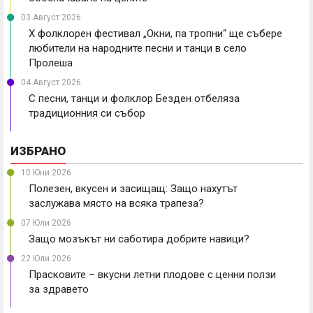
03 Август 2026
X фолклорен фестивал „Окни, па тропни“ ще събере
любители на народните песни и танци в село
Пролеша
04 Август 2026
С песни, танци и фолклор Безден отбеляза
традиционния си събор
ИЗБРАНО
10 Юни 2026
Полезен, вкусен и засищащ: Защо нахутът
заслужава място на всяка трапеза?
07 Юли 2026
Защо мозъкът ни саботира добрите навици?
22 Юли 2026
Прасковите – вкусни летни плодове с ценни ползи
за здравето