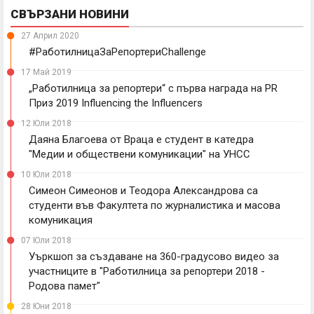
СВЪРЗАНИ НОВИНИ
27 Април 2020
#РаботилницаЗаРепортериChallenge
17 Май 2019
„Работилница за репортери“ с първа награда на PR
Приз 2019 Influencing the Influencers
12 Юли 2018
Даяна Благоева от Враца е студент в катедра
"Медии и обществени комуникации" на УНСС
10 Юли 2018
Симеон Симеонов и Теодора Александрова са
студенти във Факултета по журналистика и масова
комуникация
07 Юли 2018
Уъркшоп за създаване на 360-градусово видео за
участниците в "Работилница за репортери 2018 -
Родова памет"
28 Юни 2018