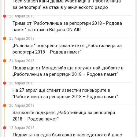
Teen Station кани двама участници в "Работилница
за репортери" на стаж в ученическото радио
25 Април 2018
Трима от "Работилница за репортери 2018 - Родова
памет" на стаж в Bulgaria ON AIR
25 Април 2018
„Ролпласт“ подкрепя талантите от „Работилница за
репортери 2018 – Родова памет“
24 Април 2018
Подаръци от Монделийз ще получат най-добрите в
„Работилница за репортери 2018 – Родова памет“
20 Април 2018
На 27 април ще станат известни призьорите в
"Работилница за репортери 2018 – Родова памет"
20 Април 2018
Samsonite подкрепя „Работилница за репортери
2018 – Родова памет"
15 Април 2018
Подвигът на една българка и наследството й днес