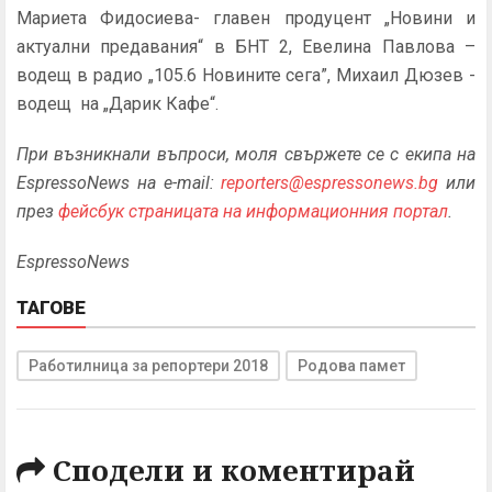
Мариета Фидосиева- главен продуцент „Новини и
актуални предавания“ в БНТ 2, Евелина Павлова –
водещ в радио „105.6 Новините сега”, Михаил Дюзев -
водещ на „Дарик Кафе“.
При възникнали въпроси, моля свържете се с екипа на
EspressoNews на e-mail:
reporters@espressonews.bg
или
през
фейсбук страницата на информационния портал
.
EspressoNews
ТАГОВЕ
Работилница за репортери 2018
Родова памет
Сподели и коментирай