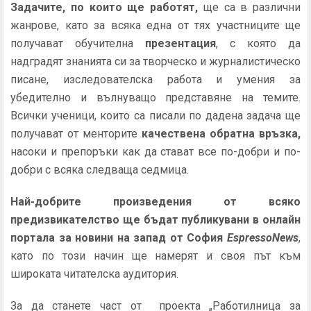
Задачите, по които ще работят,
ще са в различни
жанрове, като за всяка една от тях участниците ще
получават обучителна
презентация
, с която да
надградят знанията си за творческо и журналистическо
писане, изследователска работа и умения за
убедително и вълнуващо представяне на темите.
Всички ученици, които са писали по дадена задача ще
получават от менторите
качествена обратна връзка,
насоки и препоръки как да стават все по-добри и по-
добри с всяка следваща седмица.
Най-добрите
произведения от всяко
предизвикателство ще бъдат публикувани в онлайн
портала за новини на запад от София
EspressoNews
,
като по този начин ще намерят и своя път към
широката читателска аудитория.
За да станете част от проекта „Работилница за