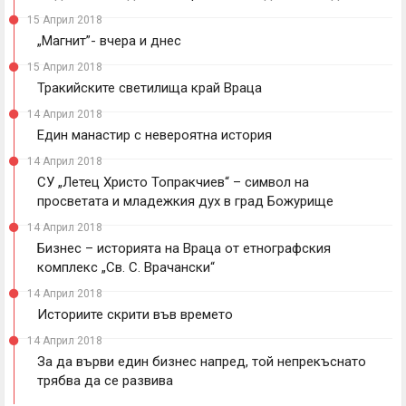
15 Април 2018
„Магнит”- вчера и днес
15 Април 2018
Тракийските светилища край Враца
14 Април 2018
Един манастир с невероятна история
14 Април 2018
СУ „Летец Христо Топракчиев“ – символ на
просветата и младежкия дух в град Божурище
14 Април 2018
Бизнес – историята на Враца от етнографския
комплекс „Св. С. Врачански“
14 Април 2018
Историите скрити във времето
14 Април 2018
За да върви един бизнес напред, той непрекъснато
трябва да се развива