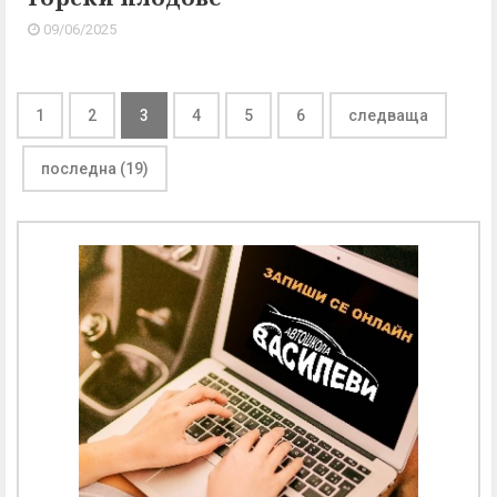
09/06/2025
1
2
3
4
5
6
следваща
последна (19)