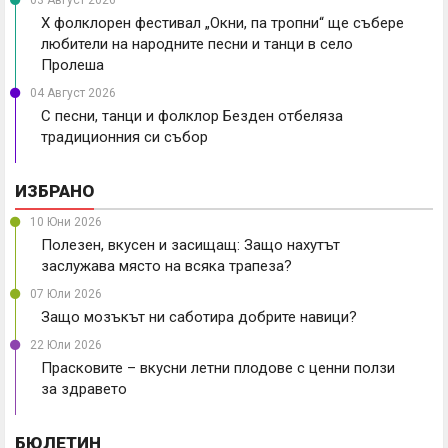
X фолклорен фестивал „Окни, па тропни“ ще събере
любители на народните песни и танци в село
Пролеша
04 Август 2026
С песни, танци и фолклор Безден отбеляза
традиционния си събор
ИЗБРАНО
10 Юни 2026
Полезен, вкусен и засищащ: Защо нахутът
заслужава място на всяка трапеза?
07 Юли 2026
Защо мозъкът ни саботира добрите навици?
22 Юли 2026
Прасковите – вкусни летни плодове с ценни ползи
за здравето
БЮЛЕТИН