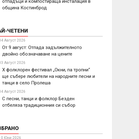
отпадъци и компостираща инсталация в
община Костинброд
АЙ-ЧЕТЕНИ
04 Август 2026
От 9 август: Отпада задължителното
двойно обозначаване на цените
03 Август 2026
X фолклорен фестивал „Окни, па тропни“
ще събере любители на народните песни и
танци в село Пролеша
04 Август 2026
С песни, танци и фолклор Безден
отбеляза традиционния си събор
ЗБРАНО
10 Юни 2026