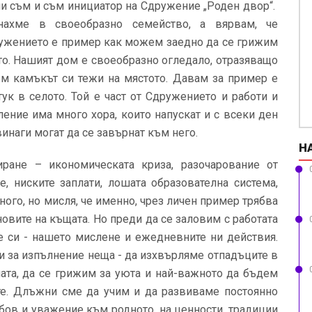
ини съм и съм инициатор на Сдружение „Роден двор“.
нахме в своеобразно семейство, а вярвам, че
ружението е пример как можем заедно да се грижим
то. Нашият дом е своеобразно огледало, отразяващо
аем камъкът си тежи на мястото. Давам за пример е
ук в селото. Той е част от Сдружението и работи и
аление има много хора, които напускат и с всеки ден
винаги могат да се завърнат към него.
Н
ане – икономическата криза, разочарование от
е, ниските заплати, лошата образователна система,
ного, но мисля, че именно, чрез личен пример трябва
овите на къщата. Но преди да се заловим с работата
е си - нашето мислене и ежедневните ни действия.
и за изпълнение неща - да изхвърляме отпадъците в
ата, да се грижим за уюта и най-важното да бъдем
те. Длъжни сме да учим и да развиваме постоянно
юбов и уважение към родното, на ценности, традиции