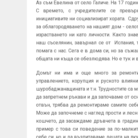
Аз съм Евелина от село Галиче. На 17 год
С времето, с учредителите се превър
инициативите ни социализират хората. Сд
за облагородяването на нашият дом - село
израстването ни като личности. Както зн
наш съселянин, завърнал се от Испания, т
помага с нас. Сега е в дома си, но за съж
общата ни къща се обезлюдява. Но е тук и 
Домът ни има и още много за ремонтир
управлението, корупция и руското влияни
шуробаджанащината и т.н. Трудностите са м
да запретнем ръкави и да започваме от осн
отвън, трябва да ремонтираме самите себ
Може да започнеме с наглед прости и лесн
кошчето, да засаждаме дръвчета в градин
пример с това си поведение за по-малки
себе си, но и да възпитаваме децата на л