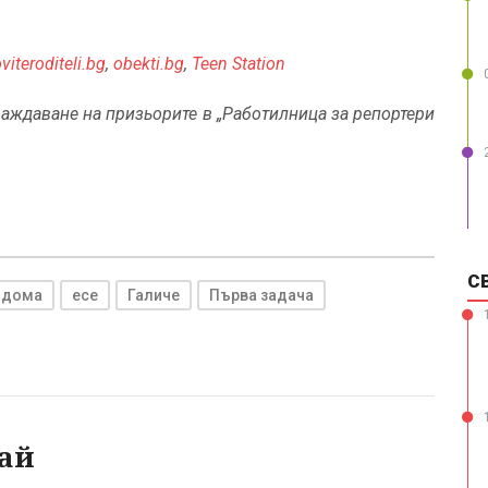
viteroditeli.bg
,
obekti.bg
,
Teen Station
аждаване на призьорите в „Работилница за репортери
С
 дома
есе
Галиче
Първа задача
ай