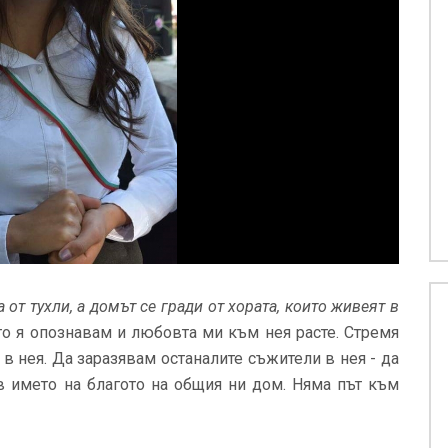
 от тухли, а домът се гради от хората, които живеят в
то я опознавам и любовта ми към нея расте. Стремя
 в нея. Да заразявам останалите съжители в нея - да
в името на благото на общия ни дом. Няма път към