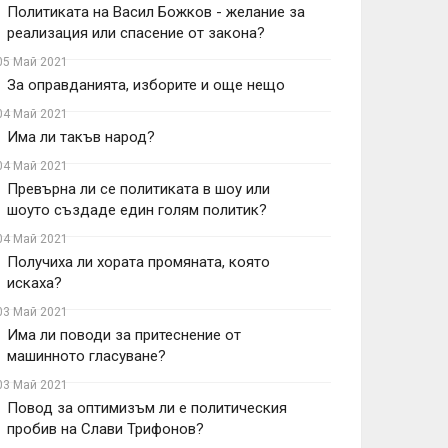
Политиката на Васил Божков - желание за
реализация или спасение от закона?
05 Май 2021
За оправданията, изборите и още нещо
04 Май 2021
Има ли такъв народ?
04 Май 2021
Превърна ли се политиката в шоу или
шоуто създаде един голям политик?
04 Май 2021
Получиха ли хората промяната, която
искаха?
03 Май 2021
Има ли поводи за притеснение от
машинното гласуване?
03 Май 2021
Повод за оптимизъм ли е политическия
пробив на Слави Трифонов?