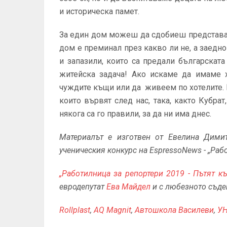
и историческа памет.
За един дом можеш да сдобиеш представа о
дом е преминал през какво ли не, а заедно 
и запазили, които са предали българската
житейска задача! Ако искаме да имаме 
чуждите къщи или да живеем по хотелите. Н
които вървят след нас, така, както Кубрат
някога са го правили, за да ни има днес.
Материалът е изготвен от Евелина Димитр
ученическия конкурс на EspressoNews - „Раб
„Работилница за репортери 2019 - Пътят к
евродепутат
Ева Майдел
и с любезното съде
Rollplast
,
AQ Magnit
,
Автошкола Василеви
,
У