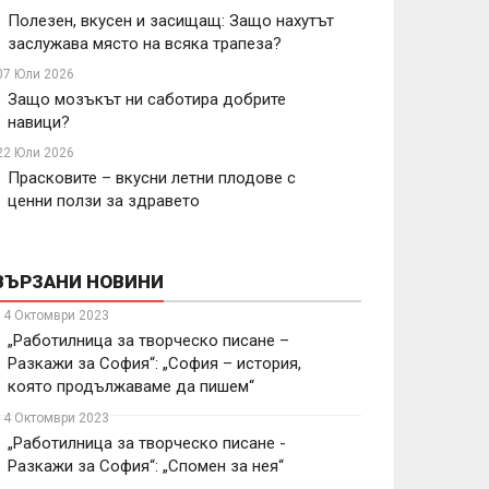
Полезен, вкусен и засищащ: Защо нахутът
заслужава място на всяка трапеза?
07 Юли 2026
Защо мозъкът ни саботира добрите
навици?
22 Юли 2026
Прасковите – вкусни летни плодове с
ценни ползи за здравето
ВЪРЗАНИ НОВИНИ
14 Октомври 2023
„Работилница за творческо писане –
Разкажи за София“: „София – история,
която продължаваме да пишем“
14 Октомври 2023
„Работилница за творческо писане -
Разкажи за София“: „Спомен за нея“