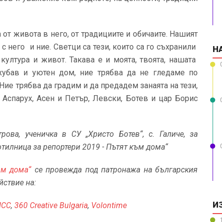
т живота в него, от традициите и обичаите. Нашият
с него и ние. Светци са тези, които са го съхранили
Н
 култура и живот. Такава е и моята, твоята, нашата
хубав и уютен дом, ние трябва да не гледаме по
ие трябва да градим и да предадем занаята на тези,
, Аспарух, Асен и Петър, Левски, Ботев и цар Борис
ова, ученичка в СУ „Христо Ботев“, с. Галиче, за
отилница за репортери 2019 - Пътят към дома“
ъм дома“
се провежда под патронажа на българския
йствие на:
И
НСС
,
360 Creative Bulgaria
,
Volontime