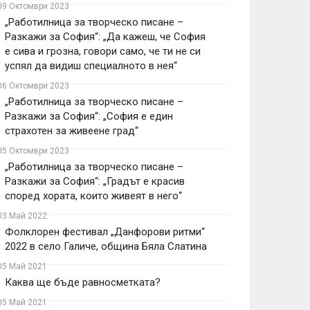
09 Октомври 2023
„Работилница за творческо писане –
Разкажи за София“: „Да кажеш, че София
е сива и грозна, говори само, че ти не си
успял да видиш специалното в нея“
06 Октомври 2023
„Работилница за творческо писане –
Разкажи за София“: „София е един
страхотен за живеене град“
05 Октомври 2023
„Работилница за творческо писане –
Разкажи за София“: „Градът е красив
според хората, които живеят в него“
03 Май 2022
Фолклорен фестивал „Данфорови ритми“
2022 в село Галиче, община Бяла Слатина
05 Май 2021
Каква ще бъде равносметката?
05 Май 2021