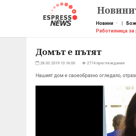
Новинит
Новини
|
Бож
Работилница за
Домът е пътят
28.03.2019 13:16:00
2774 преглеждания
Нашият дом е своеобразно огледало, отраз