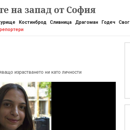
е на запад от София
урище
Костинброд
Сливница
Драгоман
Годеч
Свог
 репортери
яващо израстването ни като личности