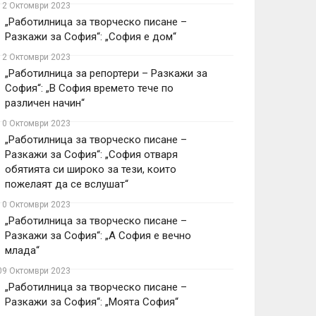
12 Октомври 2023
„Работилница за творческо писане –
Разкажи за София“: „София е дом“
12 Октомври 2023
„Работилница за репортери – Разкажи за
София“: „В София времето тече по
различен начин“
10 Октомври 2023
„Работилница за творческо писане –
Разкажи за София“: „София отваря
обятията си широко за тези, които
пожелаят да се вслушат“
10 Октомври 2023
„Работилница за творческо писане –
Разкажи за София“: „А София е вечно
млада“
09 Октомври 2023
„Работилница за творческо писане –
Разкажи за София“: „Моята София“