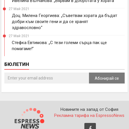
Ивелина Вълчанова: „Вярвам в добротата у хората“
27 Май 2021
Доц. Милена Георгиева: „Съветвам хората да бъдат
добри към своите гени и да се хранят
здравословно“
27 Май 2021
Стефка Евтимова: „С тези големи сърца пак ще
помагаме!”
БЮЛЕТИН
Абонирай се
Новините на запад от София
Рекламна тарифа на EspressoNews