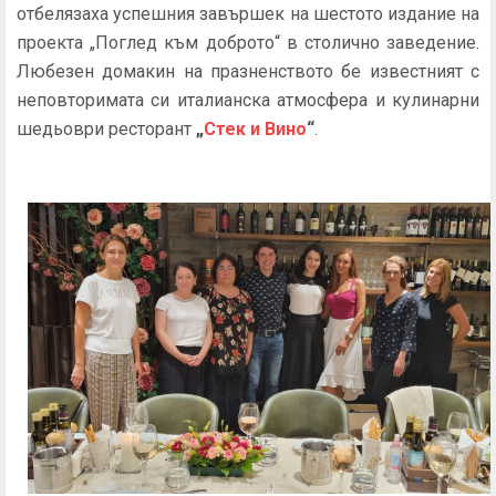
отбелязаха успешния завършек на шестото издание на
проекта
„
Поглед към доброто
“
в столично заведение.
Любезен домакин на празненството бе известният с
неповторимата си италианска атмосфера и кулинарни
шедьоври ресторант
„
Стек и Вино
“
.