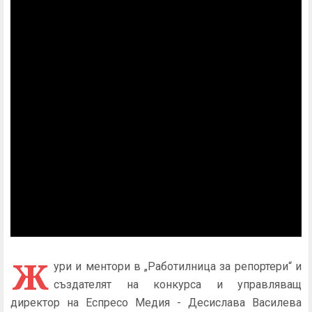
Ж
ури и ментори в „Работилница за репортери“ и
създателят на конкурса и управляващ
директор на Еспресо Медия - Десислава Василева