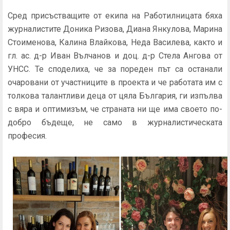
Сред присъстващите от екипа на Работилницата бяха
журналистите Доника Ризова, Диана Янкулова, Марина
Стоименова, Калина Влайкова, Неда Василева, както и
гл. ас. д-р Иван Вълчанов и доц. д-р Стела Ангова от
УНСС. Те споделиха, че за пореден път са останали
очаровани от участниците в проекта и че работата им с
толкова талантливи деца от цяла България, ги изпълва
с вяра и оптимизъм, че страната ни ще има своето по-
добро бъдеще, не само в журналистическата
професия.