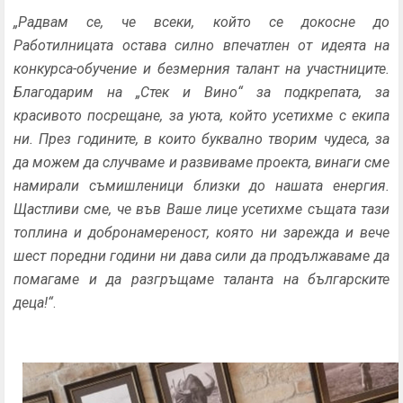
„Радвам се, че всеки, който се докосне до
Работилницата остава силно впечатлен от идеята на
конкурса-обучение и безмерния талант на участниците.
Благодарим на „Стек и Вино“ за подкрепата, за
красивото посрещане, за уюта, който усетихме с екипа
ни. През годините, в които буквално творим чудеса, за
да можем да случваме и развиваме проекта, винаги сме
намирали съмишленици близки до нашата енергия.
Щастливи сме, че във Ваше лице усетихме същата тази
топлина и добронамереност, която ни зарежда и вече
шест поредни години ни дава сили да продължаваме да
помагаме и да разгръщаме таланта на българските
деца!“
.