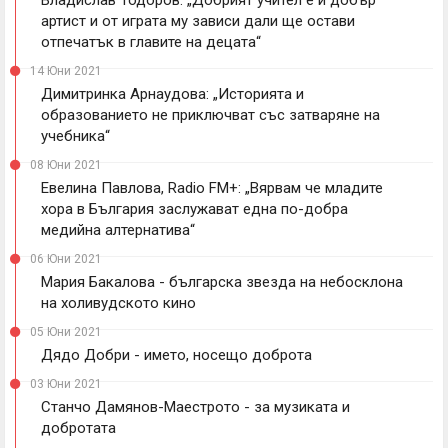
артист и от играта му зависи дали ще остави
отпечатък в главите на децата“
14 Юни 2021
Димитринка Арнаудова: „Историята и
образованието не приключват със затваряне на
учебника“
08 Юни 2021
Евелина Павлова, Radio FM+: „Вярвам че младите
хора в България заслужават една по-добра
медийна алтернатива“
06 Юни 2021
Мария Бакалова - българска звезда на небосклона
на холивудското кино
05 Юни 2021
Дядо Добри - името, носещо доброта
03 Юни 2021
Станчо Дамянов-Маестрото - за музиката и
добротата