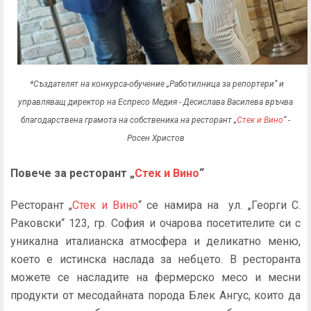
*Създателят на конкурса-обучение „Работилница за репортери“ и
управляващ директор на Еспресо Медия - Десислава Василева връчва
благодарствена грамота на собственика на ресторант „
Стек и Вино
“ -
Росен Христов
Повече за ресторант „
Стек и Вино
“
Ресторант „
Стек и Вино
“ се намира на ул. „Георги С.
Раковски“ 123, гр. София и очарова посетителите си с
уникална италианска атмосфера и деликатно меню,
което е истинска наслада за небцето. В ресторанта
можете се насладите на фермерско месо и месни
продукти от месодайната порода Блек Ангус, които да