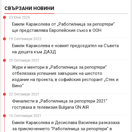
СВЪРЗАНИ НОВИНИ
23 Юни 2026
Емили Караколева от „Работилница за репортери“
ще представлява Европейския съюз в ООН
19 Септември 2022
Емили Караколева е новият председател на Съвета
на децата към ДАЗД
25 Октомври 2021
Жури и ментори в „Работилница за репортери“
отбелязаха успешния завършек на шестото
издание на проекта, в софийския ресторант „Стек и
Вино“
22 Октомври 2021
Финалисти в „Работилница за репортери 2021“
гостуваха в телевизия Bulgaria ON AIR
16 Септември 2021
Емили Караколева и Десислава Василева разказаха
за приключението "Работилница за репортери" в