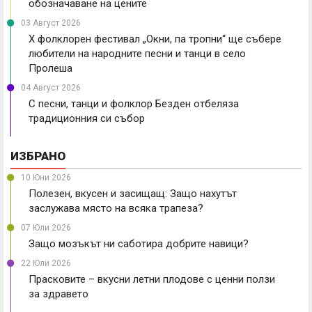
обозначаване на цените
03 Август 2026
X фолклорен фестивал „Окни, па тропни“ ще събере
любители на народните песни и танци в село
Пролеша
04 Август 2026
С песни, танци и фолклор Безден отбеляза
традиционния си събор
ИЗБРАНО
10 Юни 2026
Полезен, вкусен и засищащ: Защо нахутът
заслужава място на всяка трапеза?
07 Юли 2026
Защо мозъкът ни саботира добрите навици?
22 Юли 2026
Прасковите – вкусни летни плодове с ценни ползи
за здравето