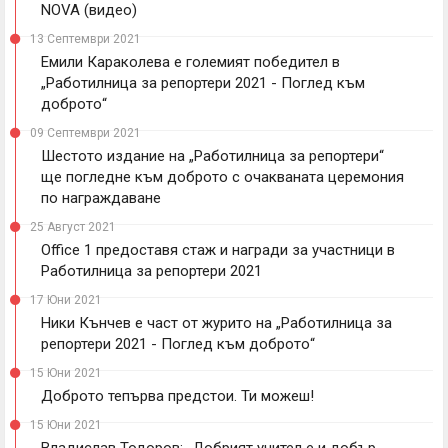
NOVA (видео)
13 Септември 2021
Емили Караколева е големият победител в
„Работилница за репортери 2021 - Поглед към
доброто“
09 Септември 2021
Шестото издание на „Работилница за репортери“
ще погледне към доброто с очакваната церемония
по награждаване
25 Август 2021
Office 1 предоставя стаж и награди за участници в
Работилница за репортери 2021
17 Юни 2021
Ники Кънчев е част от журито на „Работилница за
репортери 2021 - Поглед към доброто“
15 Юни 2021
Доброто тепърва предстои. Ти можеш!
15 Юни 2021
Владислав Тодоров: „Добрият учител е и добър