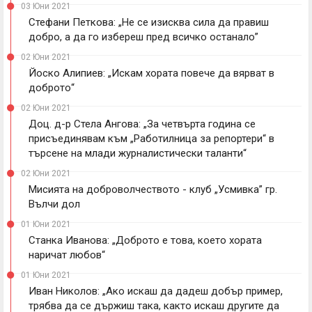
03 Юни 2021
Стефани Петкова: „Не се изисква сила да правиш
добро, а да го избереш пред всичко останало”
02 Юни 2021
Йоско Алипиев: „Искам хората повече да вярват в
доброто“
02 Юни 2021
Доц. д-р Стела Ангова: „За четвърта година се
присъединявам към „Работилница за репортери“ в
търсене на млади журналистически таланти“
02 Юни 2021
Мисията на доброволчеството - клуб „Усмивка” гр.
Вълчи дол
01 Юни 2021
Станка Иванова: „Доброто е това, което хората
наричат любов“
01 Юни 2021
Иван Николов: „Ако искаш да дадеш добър пример,
трябва да се държиш така, както искаш другите да