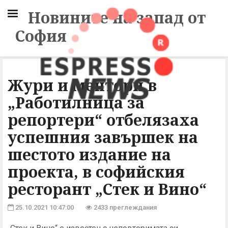
Новините на запад от
София
Жури и ментори в
„Работилница за
репортери“ отбелязаха
успешния завършек на
шестото издание на
проекта, в софийския
ресторант „Стек и Вино“
25.10.2021 10:47:00
2433 преглеждания