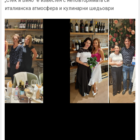
„Стек и Вино“ е известен с неповторимата си
италианска атмосфера и кулинарни шедьоври