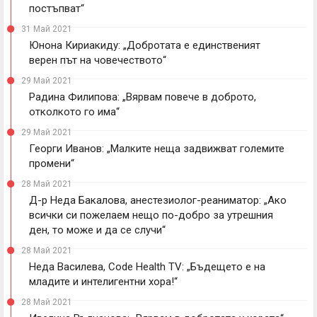
постъпват“
31 Май 2021
Юнона Кириакиду: „Добротата е единственият
верен път на човечеството“
29 Май 2021
Радина Филипова: „Вярвам повече в доброто,
отколкото го има“
29 Май 2021
Георги Иванов: „Малките неща задвижват големите
промени“
28 Май 2021
Д-p Неда Бакалова, анестезиолог-реаниматор: „Ако
всички си пожелаем нещо по-добро за утрешния
ден, то може и да се случи“
28 Май 2021
Неда Василева, Code Health TV: „Бъдещето е на
младите и интелигентни хора!“
28 Май 2021