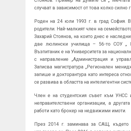
Стоянов. Пример на думите си „ Мечтата
случват в зависимост от това колко силно г
Роден на 24 юли 1993 г. в град София. 
родители. Най-малкият член на семейството
Захарий Стоянов, на които днес е наследн
две люлински училища – 56-то СОУ „ К
Възпитаник е на Университета за националн
с направление „Администрация и управл
Записва магистратура „Регионален менид
запише и докторантура като интереса отно
се развива в областта на интелигентни сис
Член е на студентския съвет към УНСС и
неправителствени организации, а другат
работи като брокер на недвижими имоти.
През 2014 г. заминава за САЩ, където