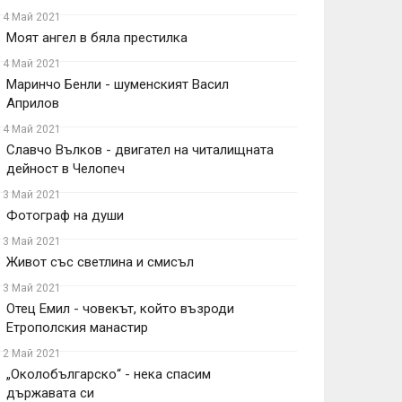
14 Май 2021
Моят ангел в бяла престилка
14 Май 2021
Маринчо Бенли - шуменският Васил
Априлов
14 Май 2021
Славчо Вълков - двигател на читалищната
дейност в Челопеч
13 Май 2021
Фотограф на души
13 Май 2021
Живот със светлина и смисъл
13 Май 2021
Отец Емил - човекът, който възроди
Етрополския манастир
12 Май 2021
„Околобългарско“ - нека спасим
държавата си