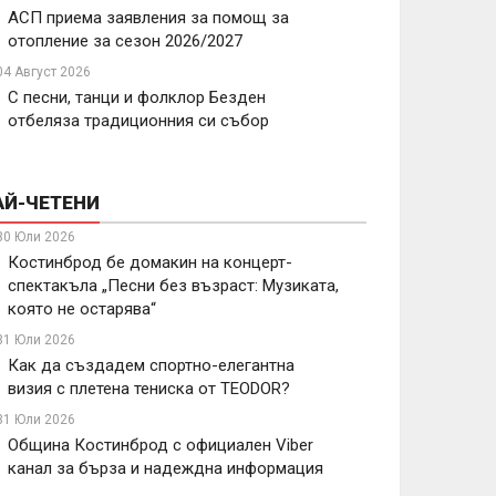
АСП приема заявления за помощ за
отопление за сезон 2026/2027
04 Август 2026
С песни, танци и фолклор Безден
отбеляза традиционния си събор
АЙ-ЧЕТЕНИ
30 Юли 2026
Костинброд бе домакин на концерт-
спектакъла „Песни без възраст: Музиката,
която не остарява“
31 Юли 2026
Как да създадем спортно-елегантна
визия с плетена тениска от TEODOR?
31 Юли 2026
Община Костинброд с официален Viber
канал за бърза и надеждна информация