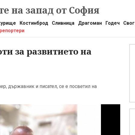
е на запад от София
урище
Костинброд
Сливница
Драгоман
Годеч
Свог
 репортери
ти за развитието на
р, държавник и писател, се е посветил на