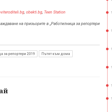
viteroditeli.bg
,
obekti.bg
,
Teen Station
аждаване на призьорите в „Работилница за репортери
а за репортери 2019
Пътят към дома
ай