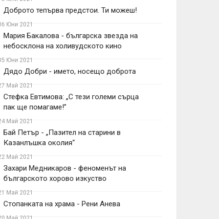
Доброто тепърва предстои. Ти можеш!
06 Юни 2021
Мария Бакалова - българска звезда на
небосклона на холивудското кино
05 Юни 2021
Дядо Добри - името, носещо доброта
27 Май 2021
Стефка Евтимова: „С тези големи сърца
пак ще помагаме!”
24 Май 2021
Бай Петър - „Пазител на старини в
Казанлъшка околия“
22 Май 2021
Захари Медникаров - феноменът на
българското хорово изкуство
21 Май 2021
Стопанката на храма - Рени Анева
20 Май 2021