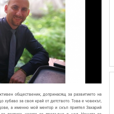
ктивен общественик, допринасящ за развитието на
 хубаво за своя край от детството. Това е човекът,
дове, а именно мой ментор и скъп приятел Захарий