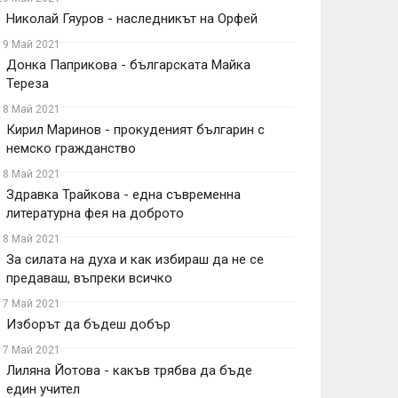
Николай Гяуров - наследникът на Орфей
19 Май 2021
Донка Паприкова - българската Майка
Тереза
18 Май 2021
Кирил Маринов - прокуденият българин с
немско гражданство
18 Май 2021
Здравка Трайкова - една съвременна
литературна фея на доброто
18 Май 2021
За силата на духа и как избираш да не се
предаваш, въпреки всичко
17 Май 2021
Изборът да бъдеш добър
17 Май 2021
Лиляна Йотова - какъв трябва да бъде
един учител