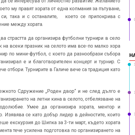
о да се интересува от личностно развитие. Желанието
оето му правят хората от една копмания за пътуване,
си, така и с останалите, което се припокрива с
ение между хората.
два страстта да организира футболни турнири в село
ак на всеки празник на селото има все-по малко хора
нир по мини-футбол, с което да разнообрази събора
Н
ганизирал е и благотворителен концерт и турнир. С
че отбори. Турнирите в Галиче вече са традиция като
дежкото Сдружение „Роден двор“ и не след дълго е
ганизирането на летни кина в селото, отбелязване на
одолюбие. Умее да организира хората, ментор и
. Изявява се като добър лидер в дейностите, които
еше екскурзия до Шипка за 3-ти март, където хората
ента тече усилена подготовка по организирането на