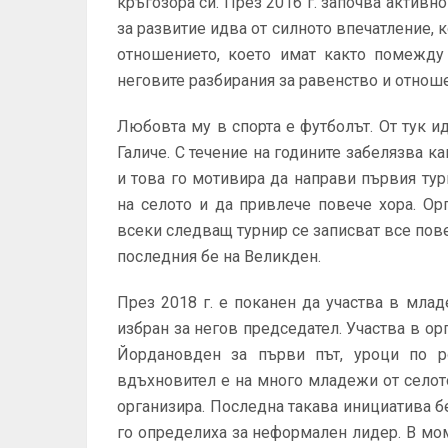
кръгозора си. През 2016 г. започва активн
за развитие идва от силното впечатление, к
отношението, което имат както помежду 
неговите разбирания за равенство и отнош
Любовта му в спорта е футболът. От тук и
Галиче. С течение на годините забелязва к
и това го мотивира да направи първия тур
на селото и да привлече повече хора. Ор
всеки следващ турнир се записват все пове
последния бе на Великден.
През 2018 г. е поканен да участва в мла
избран за негов председател. Участва в ор
Йордановден за първи път, уроци по р
вдъхновител е на много младежи от селото
организира. Последна такава инициатива б
го определиха за неформален лидер. В мом