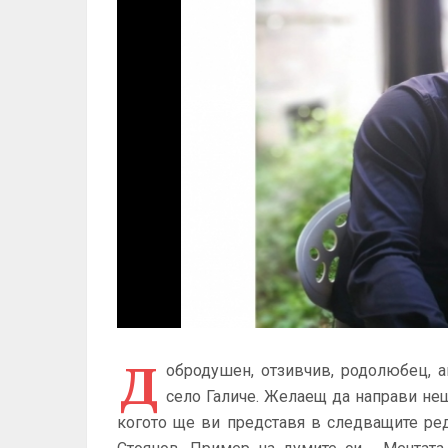
Д
обродушен, отзивчив, родолюбец, а
село Галиче. Желаещ да направи нещо
когото ще ви представя в следващите ре