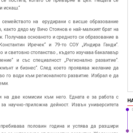
 се постига, когато се превърне в цел. Нещата се
и искаш.“
В семейството на ерудирани с висше образование
, както дядо му Вичо Стоянов е най-малкият брат на
ик. Получава основното и средното си образование в
онстантин Иречек“ и 79-то СОУ „Индира Ганди“.
о и световно стопанство , където изучава бакалавър
ение“ и със специалност „Регионално развитие“.
жмънт и бизнес“. След което проявява желание да
во го води към регионалното развитие. Избрал е да
теми.
 на две комисии към него. Едната е за работа с
Н
а за научно-приложна дейност. Извън университета
 пребивава половин година и успява да разшири