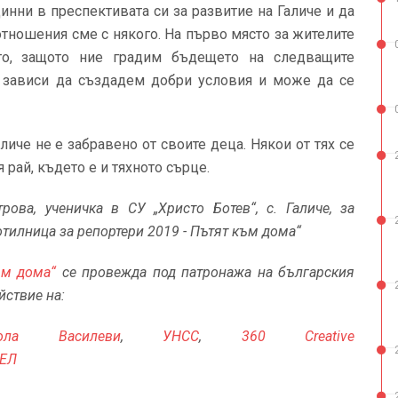
инни в преспективата си за развитие на Галиче и да
тношения сме с някого. На първо място за жителите
то, защото ние градим бъдещето на следващите
с зависи да създадем добри условия и може да се
личе не е забравено от своите деца. Някои от тях се
рай, където е и тяхното сърце.
ова, ученичка в СУ „Христо Ботев“, с. Галиче, за
отилница за репортери 2019 - Пътят към дома“
ъм дома“
се провежда под патронажа на българския
йствие на:
кола Василеви
,
УНСС
,
360 Creative
-ЕЛ