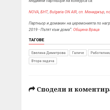
Медийни партньори на конкурса са:
NOVA
,
БНТ
,
Bulgaria ON AIR
,
сп. Мениджър
,
no
Партньор и домакин на церемонията по нагр
2019 - Пътят към дома“:
Община Враца
ТАГОВЕ
Евелина Димитрова
Галиче
Работилниц
Втора задача
Сподели и коментир