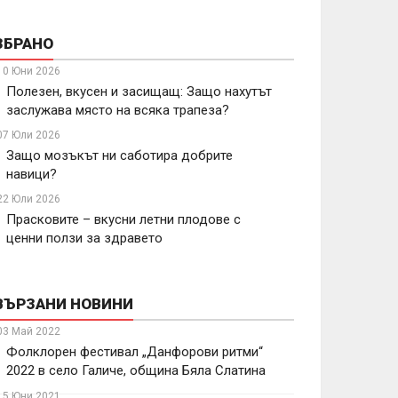
ЗБРАНО
10 Юни 2026
Полезен, вкусен и засищащ: Защо нахутът
заслужава място на всяка трапеза?
07 Юли 2026
Защо мозъкът ни саботира добрите
навици?
22 Юли 2026
Прасковите – вкусни летни плодове с
ценни ползи за здравето
ВЪРЗАНИ НОВИНИ
03 Май 2022
Фолклорен фестивал „Данфорови ритми“
2022 в село Галиче, община Бяла Слатина
15 Юни 2021