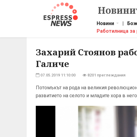
Новинит
Новини
|
Бож
Работилница за
Захарий Стоянов рабо
Галиче
07.05.2019 11:10:00
8201 преглеждания
Потомъкът на рода на великия революционе
развитието на селото и младите хора в него