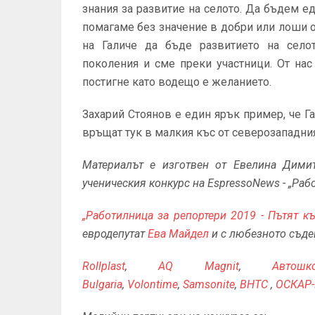
знания за развитие на селото. Да бъдем ед
помагаме без значение в добри или лоши о
на Галиче да бъде развитието на село
поколения и сме преки участници. От на
постигне като водещо е желанието.
Захарий Стоянов е един ярък пример, че Га
връщат тук в малкия къс от северозападния 
Материалът е изготвен от Евелина Димитр
ученическия конкурс на EspressoNews - „Раб
„Работилница за репортери 2019 - Пътят к
евродепутат
Ева Майдел
и с любезното съде
Rollplast
,
AQ Magnit
,
Автош
Bulgaria
,
Volontime
,
Samsonite
,
BHTC
,
ОСКАР