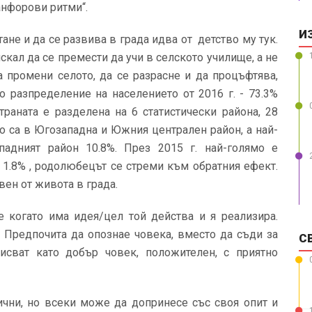
анфорови ритми“.
И
ане и да се развива в града идва от детство му тук.
искал да се премести да учи в селското училище, а не
 промени селото, да се разрасне и да процъфтява,
о разпределение на населението от 2016 г. - 73.3%
Страната е разделена на 6 статистически района, 28
то са в Югозападна и Южния централен район, а най-
адният район 10.8%. През 2015 г. най-голямо е
 1.8% , родолюбецът се стреми към обратния ефект.
вен от живота в града.
че когато има идея/цел той действа и я реализира.
. Предпочита да опознае човека, вместо да съди за
С
исват като добър човек, положителен, с приятно
ични, но всеки може да допринесе със своя опит и