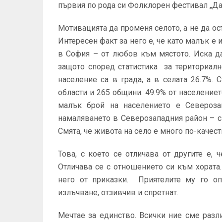
първия по рода си Фолклорен фестивал „Д
Мотивацията да променя селото, а не да ост
Интересен факт за него е, че като малък е 
в София – от любов към мястото. Иска да
защото според статистика за териториалн
население са в града, а в селата 26.7%. 
области и 265 общини. 49.9% от население
малък брой на населението е Северозап
намаляването в Северозападния район – с
Смята, че живота на село е много по-качест
Това, с което се отличава от другите е, 
Отличава се с отношението си към хората
него от приказки. Приятелите му го оп
излъчване, отзивчив и спретнат.
Мечтае за единство. Всички ние сме разл