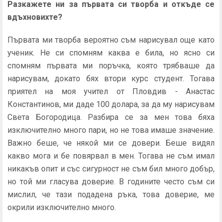
Разкажете ни за първата си творба и откъде се
вдъхновихте?
Първата ми творба вероятно съм нарисувал още като
ученик. Не си спомням каква е била, но ясно си
спомням първата ми поръчка, която трябваше да
нарисувам, докато бях втори курс студент. Тогава
приятел на моя учител от Пловдив - Анастас
Константинов, ми даде 100 долара, за да му нарисувам
Света Богородица. Разбира се за мен това бяха
изключително много пари, но не това имаше значение.
Важно беше, че някой ми се довери. Беше видял
какво мога и бе повярвал в мен. Тогава не съм имал
никакъв опит и със сигурност не съм бил много добър,
но той ми гласува доверие. В годините често съм си
мислил, че тази подадена ръка, това доверие, ме
окрили изключително много.