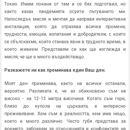
Токио. Имам покани от там и се бях подготвил, но
както казах пандемията осуети пътуването ми.
Напоследък мисля и мечтая да направя интерактивна
инсталация, която да отразява всички промени,
трудности, емоции, изпитания и добродетели, с които
се сбълскахме, които станаха явни в трудното време, в
което живеем. Представям си как ще изглежда и
мисля, че ще е много въздействащо.
Разкажете ни как преминава един
В
аш ден.
Моят ден преминава, както на всички останали,
вероятно. Разликата е, че аз обикновено съм на
високо - на 12-13 метра височина. Когато съм горе,
близо до купола на църквата, е интересно
преживяване. Хем съм в реалността, хем има нещо,
което е много различно. Често губя представа за
времето, забравям за отношенията и конфликтите на