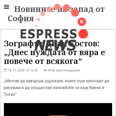
Новините на запад от
София
Зографът Диан Костов:
„Днес нуждата от вяра е
повече от всякога“
18.11.2020 12:12:00
9346 преглеждания
„Мечтая да завърша църквите, които съм започнал да
рисувам и да осъществя изложбите си във Виена и
Токио“