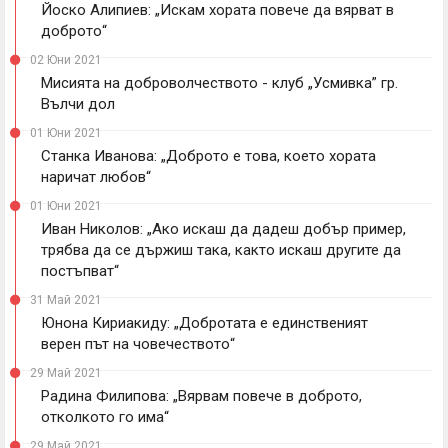
Йоско Алипиев: „Искам хората повече да вярват в
доброто“
02 Юни 2021
Мисията на доброволчеството - клуб „Усмивка” гр.
Вълчи дол
01 Юни 2021
Станка Иванова: „Доброто е това, което хората
наричат любов“
01 Юни 2021
Иван Николов: „Ако искаш да дадеш добър пример,
трябва да се държиш така, както искаш другите да
постъпват“
31 Май 2021
Юнона Кириакиду: „Добротата е единственият
верен път на човечеството“
29 Май 2021
Радина Филипова: „Вярвам повече в доброто,
отколкото го има“
29 Май 2021