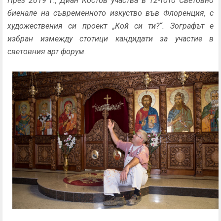
През 2019 г., Диан Костов участва в 12-тото Световно
биенале на съвременното изкуство във Флоренция,
с
художествения си проект „Кой си ти?“
. Зографът е
избран измежду стотици кандидати за участие в
световния арт форум.