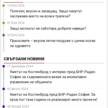
10 Юни 2026
Полезен, вкусен и засищащ: Защо нахутът
заслужава място на всяка трапеза?
07 Юли 2026
Защо мозъкът ни саботира добрите навици?
22 Юли 2026
Прасковите – вкусни летни плодове с ценни ползи
за здравето
СВЪРЗАНИ НОВИНИ
17 Декември 2024
Кметът на Костинброд с интервю пред БНР-Радио
София за съвременната визия за иновативно
управление на общината
02 Август 2024
Кметът на Костинброд пред БНР-Радио София: За
пръв път тази година се реализират много проекти!
30 Януари 2024