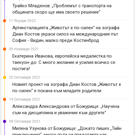
Трайко Младенов: „Проблемът с транспорта на
общината скоро ще има своето решение“
11 Януари 2022
Артинсталацията „Животът е по-силен“ на зографа
Диан Костов украси силоз на международния път
София - Видин, малко преди Костинброд
05 Ноември 2021
Екатерина Иванова, европейска медалистка по
таекуон-до: С много желание и усилия всичко се
постига!
20 Октомври 2021
Новият проект на зографа Диан Костов „Животът е
по-силен“ е покана към младите родители
19 Октомври 2021
Александра Александрова от Божурище: „Научена
съм на дисциплина и уважение към другите“
08 Октомври 2021
Милена Узунова от Божурище: „Докато пишех „Тийн
приключения“, много пъти си представях как