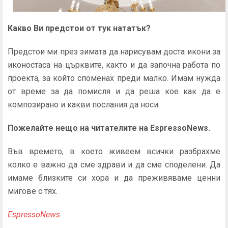
Какво
В
и предстои от тук нататък?
Предстои ми през зимата да нарисувам доста икони за
иконостаса на църквите, както и да започна работа по
проекта, за който споменах преди малко. Имам нужда
от време за да помисля и да реша кое как да е
композирано и какви послания да носи.
Пожелайте нещо на читателите на EspressoNews.
Във времето, в което живеем всички разбрахме
колко е важно да сме здрави и да сме споделени. Да
имаме близките си хора и да преживяваме ценни
мигове с тях.
EspressoNews