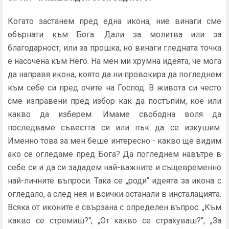
Когато застанем пред една икона, ние винаги сме
обърнати към Бога. Дали за молитва или за
благодарност, или за прошка, но винаги гледната точка
е насочена към Него. На мен ми хрумна идеята, че мога
да направя икона, която да ни провокира да погледнем
към себе си пред очите на Господ. В живота си често
сме изправени пред избор как да постъпим, кое или
какво да изберем. Имаме свободна воля да
последваме съвестта си или пък да се изкушим.
Именно това за мен беше интересно - какво ще видим
ако се огледаме пред Бога? Да погледнем навътре в
себе си и да си зададем най-важните и същевременно
най-личните въпроси. Така се „роди“ идеята за икона с
огледало, а след нея и всички останали в инсталацията.
Всяка от иконите е свързана с определен въпрос: „Към
какво се стремиш?“, „От какво се страхуваш?“, „За