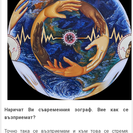
Наричат
В
и съвременния зограф. Вие как се
възприемат?
Точно така се възприемам и към това се стремя.