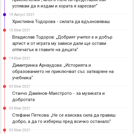
успявам да я издам и хората я харесват“
19 Август 2021
Християна Тодорова - силата да вдъхновяваш
15 Юни 2021
Владислав Тодоров: „Добрият учител е и добър
артист и от играта му зависи дали ще остави
отпечатък в главите на децата“
14 Юни 2021
Димитринка Арнаудова: „Историята и
образованието не приключват със затваряне на
учебника“
03 Юни 2021
Станчо Дамянов-Маестрото - за музиката и
добротата
03 Юни 2021
Стефани Петкова: „Не се изисква сила да правиш
добро, а да го избереш пред всичко останало”
02 Юни 2021