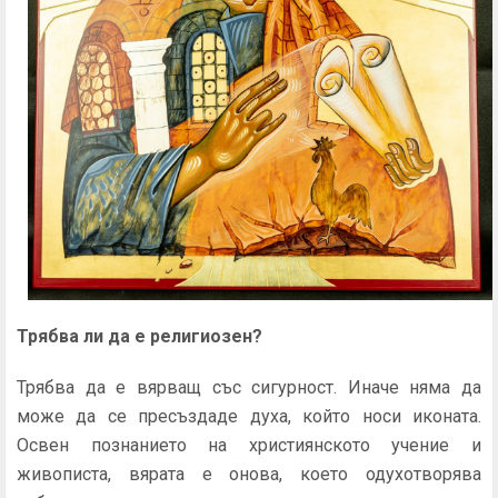
Трябва ли да е религиозен?
Трябва да е вярващ със сигурност. Иначе няма да
може да се пресъздаде духа, който носи иконата.
Освен познанието на християнското учение и
живописта, вярата е онова, което одухотворява