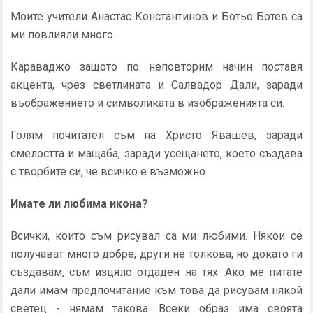
Моите учители Анастас Константинов и Ботьо Ботев са
ми повлияли много.
Караваджо защото по неповторим начин поставя
акцента, чрез светлината и Салвадор Дали, заради
въображението и символиката в изображенията си.
Голям почитател съм на Христо Явашев, заради
смелостта и мащаба, заради усещането, което създава
с творбите си, че всичко е възможно.
Имате ли любима икона?
Всички, които съм рисувал са ми любими. Някои се
получават много добре, други не толкова, но докато ги
създавам, съм изцяло отдаден на тях. Ако ме питате
дали имам предпочитание към това да рисувам някой
светец - нямам такова. Всеки образ има своята