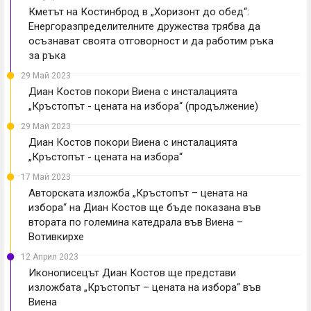
Кметът на Костинброд в „Хоризонт до обед“:
Енергоразпределителните дружества трябва да
осъзнават своята отговорност и да работим ръка
за ръка
29 Май 2023
Диан Костов покори Виена с инсталацията
„Кръстопът - цената на избора“ (продължение)
29 Май 2023
Диан Костов покори Виена с инсталацията
„Кръстопът - цената на избора“
17 Май 2023
Авторската изложба „Кръстопът – цената на
избора“ на Диан Костов ще бъде показана във
втората по големина катедрала във Виена –
Вотивкирхе
12 Април 2023
Иконописецът Диан Костов ще представи
изложбата „Кръстопът – цената на избора“ във
Виена