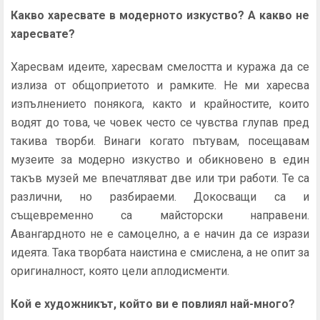
Какво харесвате в модерното изкуство? А какво не
харесвате?
Харесвам идеите, харесвам смелостта и куража да се
излиза от общоприетото и рамките. Не ми харесва
изпълнението понякога, както и крайностите, които
водят до това, че човек често се чувства глупав пред
такива творби. Винаги когато пътувам, посещавам
музеите за модерно изкуство и обикновено в един
такъв музей ме впечатляват две или три работи. Те са
различни, но разбираеми. Докосващи са и
същевременно са майсторски направени.
Авангардното не е самоцелно, а е начин да се изрази
идеята. Така творбата наистина е смислена, а не опит за
оригиналност, която цели аплодисменти.
Кой е художникът, който ви е повлиял най-много?