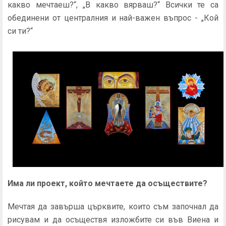
какво мечтаеш?“, „В какво вярваш?“ Всички те са
обединени от централния и най-важен въпрос - „Кой
си ти?“
Има ли проект, който мечтаете да осъществите?
Мечтая да завърша църквите, които съм започнал да
рисувам и да осъществя изложбите си във Виена и