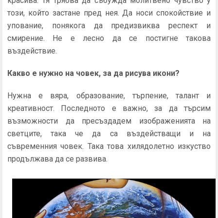
красива. Тя трябва да събужда молитвено чувство у
този, който застане пред нея. Да носи спокойствие и
упование, понякога да предизвиква респект и
смирение. Не е лесно да се постигне такова
въздействие.
Какво е нужно на човек, за да рисува икони?
Нужна е вяра, образование, търпение, талант и
креативност. Последното е важно, за да търсим
възможности да пресъздадем изображенията на
светците, така че да са въздействащи и на
съвременния човек. Така това хилядолетно изкуство
продължава да се развива.