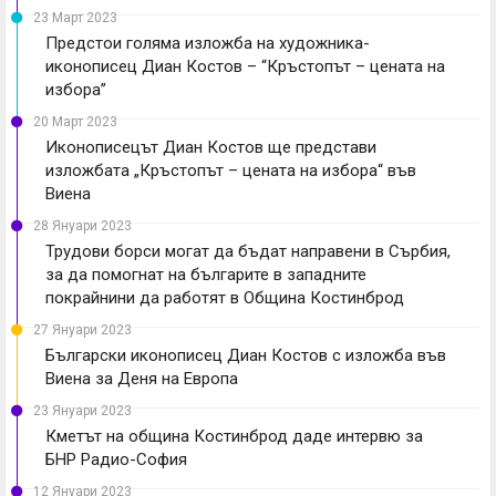
23 Март 2023
Предстои голяма изложба на художника-
иконописец Диан Костов – “Кръстопът – цената на
избора”
20 Март 2023
Иконописецът Диан Костов ще представи
изложбата „Кръстопът – цената на избора“ във
Виена
28 Януари 2023
Трудови борси могат да бъдат направени в Сърбия,
за да помогнат на българите в западните
покрайнини да работят в Община Костинброд
27 Януари 2023
Български иконописец Диан Костов с изложба във
Виена за Деня на Европа
23 Януари 2023
Кметът на община Костинброд даде интервю за
БНР Радио-София
12 Януари 2023