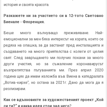
история и своята красота.
Разкажете ни за участието си в 12-тото Световно
Биенале - Флоренция.
Беше много вълнуващо преживяване. Най-
емоционални за мен бяха интересът на хората, които се
редяха на опашка, за да застанат пред инсталацията и
създаването на много приятелства с колеги от целия
свят. След завръщането ми получих покани за много
други участия, но за съжаление коронавирусът
възпрепятства пътуванията ми. През април 2020
година щях да имам изложба във Виена в катедралата
„Вотив-кирхе“, но остана за 2021г. Дано да мога да я
резлизирам.
Как се вдъхновихте за художественият проект
„
Кой
си ти?
“
и каква идея стои зад него
?