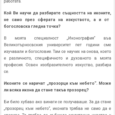
работата.
Кой
В
и научи да разбирате същността на иконите
,
не само през сферата на изкуството, а и от
богословска гледна точка?
В моята специалност „Иконография“ във
Великотърносвския университет пет години сме
изучавали и богословие. Там се научих на онова, което
е различното, специфичното и духовното в моята
професия. Освен изобразителното изкуство, разбира
се.
Иконите се наричат
„
прозорци към небето
“
. Може
ли всяка икона да стане такъв прозорец?
Би било хубаво ако винаги се получаваше. За да стане
„прозорец към небето“, иконата трябва не само да е