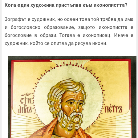
Кога един художник пристъпва към иконопистта?
Зографът е художник, но освен това той трябва да има
и богословско образование, защото иконопистта е
богословие в образи. Тогава е иконописец. Иначе е
художник, който се опитва да рисува икони.