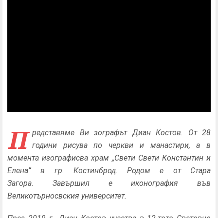
П
редставяме Ви зографът Диан Костов. От 28
години рисува по черкви и манастири, а в
момента изографисва храм „Свети Свети Константин и
Елена“ в гр. Костинброд. Родом е от Стара
Загора. Завършил е иконография във
Великотърносвския университет.