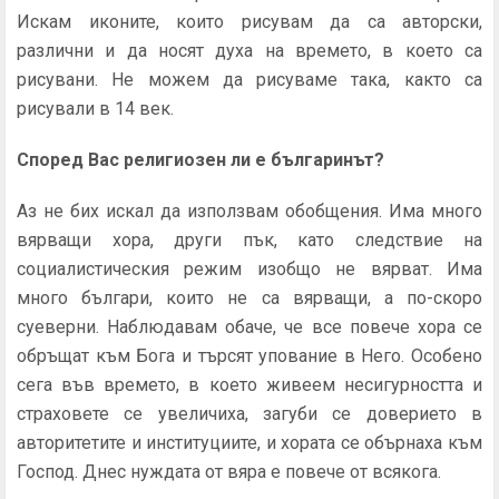
Искам иконите, които рисувам да са авторски,
различни и да носят духа на времето, в което са
рисувани. Не можем да рисуваме така, както са
рисували в 14 век.
Според
В
ас религиозен ли е българинът?
Аз не бих искал да използвам обобщения. Има много
вярващи хора, други пък, като следствие на
социалистическия режим изобщо не вярват. Има
много българи, които не са вярващи, а по-скоро
суеверни. Наблюдавам обаче, че все повече хора се
обръщат към Бога и търсят упование в Него. Особено
сега във времето, в което живеем несигурността и
страховете се увеличиха, загуби се доверието в
авторитетите и институциите, и хората се обърнаха към
Господ. Днес нуждата от вяра е повече от всякога.