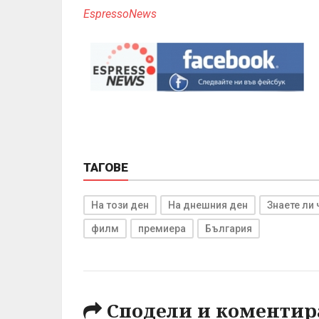
EspressoNews
ТАГОВЕ
На този ден
На днешния ден
Знаете ли 
филм
премиера
България
Сподели и коментир