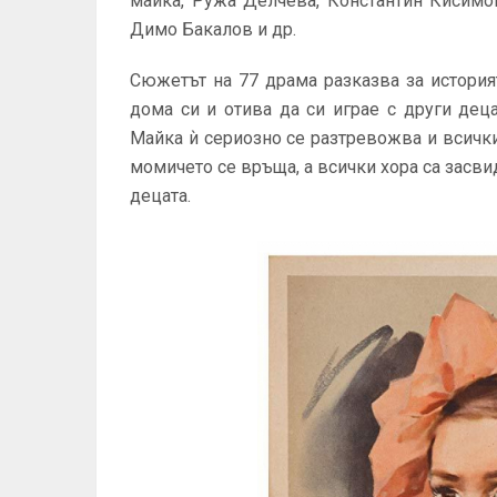
майка, Ружа Делчева, Константин Кисимо
Димо Бакалов и др.
Сюжетът на 77 драма разказва за история
дома си и отива да си играе с други дец
Майка ѝ сериозно се разтревожва и всички 
момичето се връща, а всички хора са засв
децата.