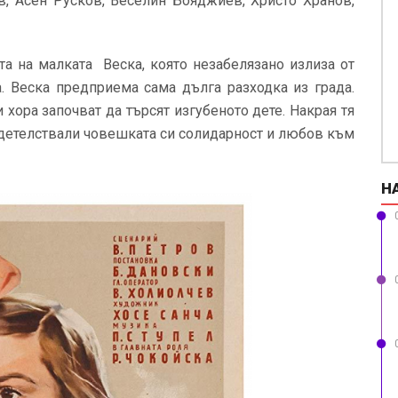
в, Асен Русков, Веселин Бояджиев, Христо Хранов,
та на малката Веска, която незабелязано излиза от
а. Веска предприема сама дълга разходка из града.
хора започват да търсят изгубеното дете. Накрая тя
идетелствали човешката си солидарност и любов към
Н