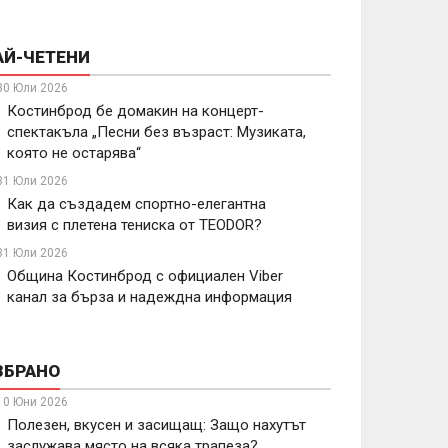
АЙ-ЧЕТЕНИ
30 Юли 2026
Костинброд бе домакин на концерт-
спектакъла „Песни без възраст: Музиката,
която не остарява“
31 Юли 2026
Как да създадем спортно-елегантна
визия с плетена тениска от TEODOR?
31 Юли 2026
Община Костинброд с официален Viber
канал за бърза и надеждна информация
ЗБРАНО
10 Юни 2026
Полезен, вкусен и засищащ: Защо нахутът
заслужава място на всяка трапеза?