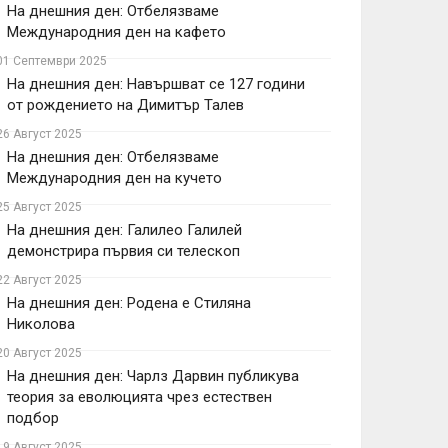
На днешния ден: Отбелязваме
Международния ден на кафето
01 Септември 2025
На днешния ден: Навършват се 127 години
от рождението на Димитър Талев
26 Август 2025
На днешния ден: Отбелязваме
Международния ден на кучето
25 Август 2025
На днешния ден: Галилео Галилей
демонстрира първия си телескоп
22 Август 2025
На днешния ден: Родена е Стиляна
Николова
20 Август 2025
На днешния ден: Чарлз Дарвин публикува
теория за еволюцията чрез естествен
подбор
19 Август 2025