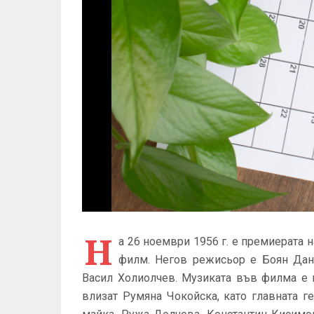
Н
а 26 ноември 1956 г. е премиерата 
филм. Негов режисьор е Боян Дано
Васил Холиолчев. Музиката във филма е 
влизат Румяна Чокойска, като главната 