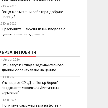
07 Юли 2026
Защо мозъкът ни саботира добрите
навици?
22 Юли 2026
Прасковите – вкусни летни плодове с
ценни ползи за здравето
ВЪРЗАНИ НОВИНИ
04 Август 2026
От 9 август: Отпада задължителното
двойно обозначаване на цените
03 Юни 2026
Ученици от СУ „Д-р Петър Берон“
представят мюзикъла „Митичната
хармония“
02 Юни 2026
Почитаме саможертвата на Ботев и