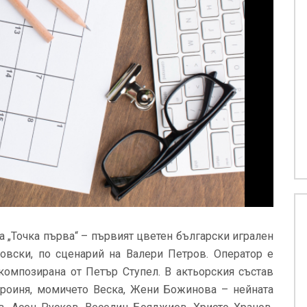
на „Точка първа“ – първият цветен български игрален
вски, по сценарий на Валери Петров. Оператор е
композирана от Петър Ступел. В актьорския състав
героиня, момичето Веска, Жени Божинова – нейната