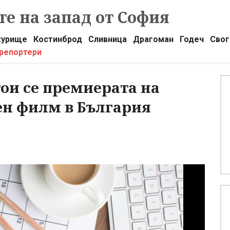
е на запад от София
урище
Костинброд
Сливница
Драгоман
Годеч
Свог
 репортери
ои се премиерата на
ен филм в България