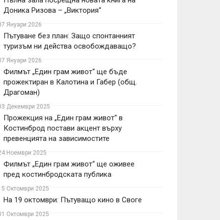
Пълна зала посрещна новата книга на
Доника Ризова – „Виктория“
07 Януари 2026
Пътуване без план: Защо спонтанният
туризъм ни действа освобождаващо?
07 Януари 2026
Филмът „Един грам живот“ ще бъде
прожектиран в Калотина и Габер (общ.
Драгоман)
03 Декември 2025
Прожекция на „Един грам живот“ в
Костинброд постави акцент върху
превенцията на зависимостите
24 Ноември 2025
Филмът „Един грам живот“ ще оживее
пред костинбродската публика
15 Октомври 2025
На 19 октомври: Пътуващо кино в Своге
01 Октомври 2025