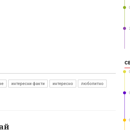
С
че
интересни факти
интересно
любопитно
ай