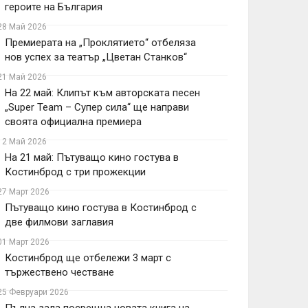
героите на България
28 Май 2026
Премиерата на „Проклятието“ отбеляза
нов успех за театър „Цветан Станков“
21 Май 2026
На 22 май: Клипът към авторската песен
„Super Team – Супер сила“ ще направи
своята официална премиера
12 Май 2026
На 21 май: Пътуващо кино гостува в
Костинброд с три прожекции
27 Март 2026
Пътуващо кино гостува в Костинброд с
две филмови заглавия
01 Март 2026
Костинброд ще отбележи 3 март с
тържествено честване
25 Февруари 2026