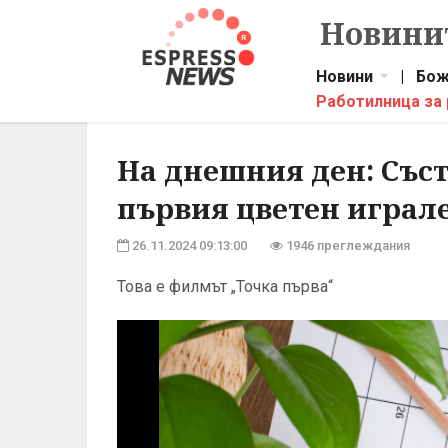
Новинит
Новини
|
Бож
Работилница за
На днешния ден: Съст
първия цветен играл
26.11.2024 09:13:00
1946 преглеждания
Това е филмът „Точка първа“