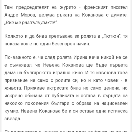
Там председателят на журито - френският писател
Андре Мороа, целува ръката на Коканова с думите:
„Вие ме развълнувахте!“.
Колкото и да бива препъвана за ролята в „Тютюн“, тя
показа коя е по един безспорен начин.
По-важното е, че след ролята Ирина вече никой не се
е съмнявал, че Невена Коканова ще бъде първата
дама на българското игрално кино. И тя извоюва това
признание не само с ролите си, но и като човек - в
живота. Приживе актрисата била не само ценена, но
искрено обичана от публиката и остава в сърцата на
няколко поколения българи с образа на национален
кумир. Невена Коканова бе и си остава една истинска
звезда.