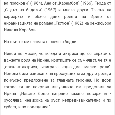
на праскови“ (1964), Ана от „Карамбол“ (1966), Герда от
„С дъх на бадеми“ (1967) и много други. Тласък на
кариерата ѝ обаче дава ролята на Ирина от
екранизацията на романа „Тютюн“ (1962) на режисьора
Никола Корабов.
Но пътят към славата е осеян с бодли.
Никой не мисли, че младата актриса ще се справи с
важната роля на Ирина, критиците се съмняват, че тя е
„стажант-актриса, изиграла една-две малки роли“.
Невена била извикана на прослушване за друга роля, а
по-късно предложена за главната героиня. Но дори
тогава тя не покрива визуалните им представи за
Ирина: „Невена беше направо казано невзрачна -
русолява, невисока на ръст, непредизвикателна и по
хубост, и по поведение.“