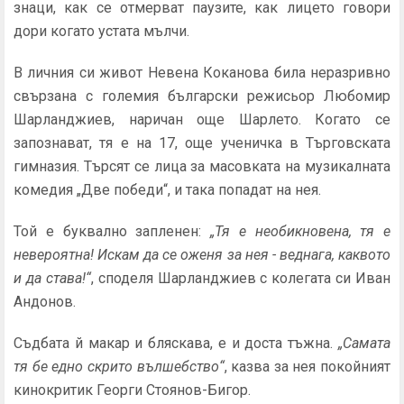
знаци, как се отмерват паузите, как лицето говори
дори когато устата мълчи.
В личния си живот Невена Коканова била неразривно
свързана с големия български режисьор Любомир
Шарланджиев, наричан още Шарлето. Когато се
запознават, тя е на 17, още ученичка в Търговската
гимназия. Търсят се лица за масовката на музикалната
комедия „Две победи“, и така попадат на нея.
Той е буквално запленен:
„Тя е необикновена, тя е
невероятна! Искам да се оженя за нея - веднага, каквото
и да става!“
, споделя Шарланджиев с колегата си Иван
Андонов.
Съдбата й макар и бляскава, е и доста тъжна.
„Самата
тя бе едно скрито вълшебство“
, казва за нея покойният
кинокритик Георги Стоянов-Бигор.