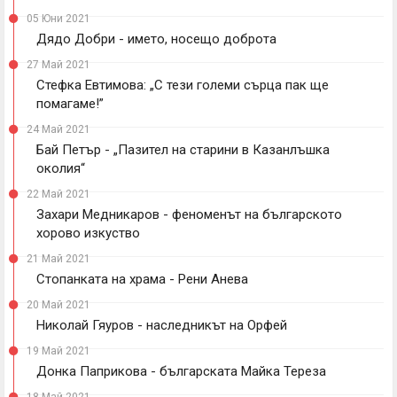
05 Юни 2021
Дядо Добри - името, носещо доброта
27 Май 2021
Стефка Евтимова: „С тези големи сърца пак ще
помагаме!”
24 Май 2021
Бай Петър - „Пазител на старини в Казанлъшка
околия“
22 Май 2021
Захари Медникаров - феноменът на българското
хорово изкуство
21 Май 2021
Стопанката на храма - Рени Анева
20 Май 2021
Николай Гяуров - наследникът на Орфей
19 Май 2021
Донка Паприкова - българската Майка Тереза