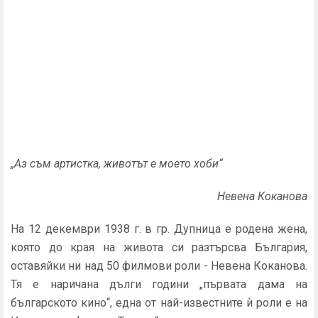
„Аз съм артистка, животът е моето хоби“
Невена Коканова
На 12 декември 1938 г. в гр. Дупница е родена жена,
която до края на живота си разтърсва България,
оставяйки ни над 50 филмови роли - Невена Коканова.
Тя е наричана дълги години „първата дама на
българското кино“, една от най-известните ѝ роли е на