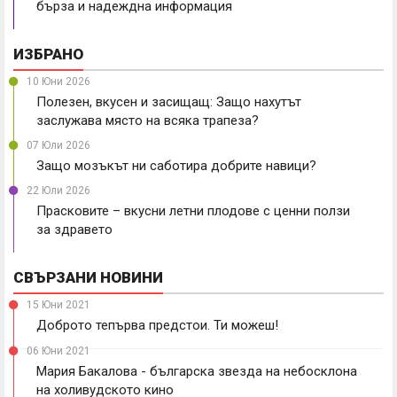
бърза и надеждна информация
ИЗБРАНО
10 Юни 2026
Полезен, вкусен и засищащ: Защо нахутът
заслужава място на всяка трапеза?
07 Юли 2026
Защо мозъкът ни саботира добрите навици?
22 Юли 2026
Прасковите – вкусни летни плодове с ценни ползи
за здравето
СВЪРЗАНИ НОВИНИ
15 Юни 2021
Доброто тепърва предстои. Ти можеш!
06 Юни 2021
Мария Бакалова - българска звезда на небосклона
на холивудското кино