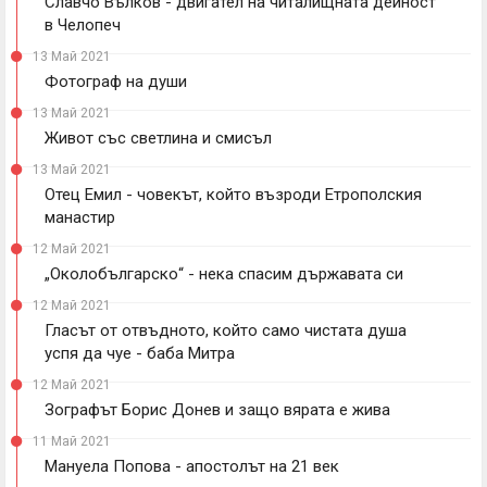
Славчо Вълков - двигател на читалищната дейност
в Челопеч
13 Май 2021
Фотограф на души
13 Май 2021
Живот със светлина и смисъл
13 Май 2021
Отец Емил - човекът, който възроди Етрополския
манастир
12 Май 2021
„Околобългарско“ - нека спасим държавата си
12 Май 2021
Гласът от отвъдното, който само чистата душа
успя да чуе - баба Митра
12 Май 2021
Зографът Борис Донев и защо вярата е жива
11 Май 2021
Мануела Попова - апостолът на 21 век