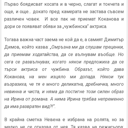
Първо боядисват косата и в черно, слагат и токчета и
още, и още... докато пред камерата не застава съвсем
различен човек. И все пак не приемат Коканова и
дори се появяват обяви за „чужбинска“ актриса.
Тогава важна част заема не кой да е, а самият Димитър
Димов, който казва:
„Омръзна ми да слушам преценки,
да приемам ходатайства, да се вълнувам въобще. Но
сега се развълнувах, когато някои предложиха да се
търси актриса от чужбина. Образът, който дава
Коканова, на мен изцяло ми допада. Някои тук
възразиха, че тя е много деликатна, дребничка, много
невинна и чиста, и няма да постигне този силен образ
на Ирина от романа. А нима Ирина трябва непременно
да има развратен вид?!“.
В крайна сметка Невена е избрана на ролята, но за
малко не се отказва от нея. Тя казва на режисьора: