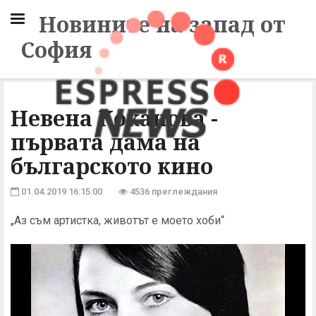
Новините на запад от
София
Невена Коканова -
първата дама на
българското кино
01.04.2019 16:15:00
4536 преглеждания
„Аз съм артистка, животът е моето хоби“