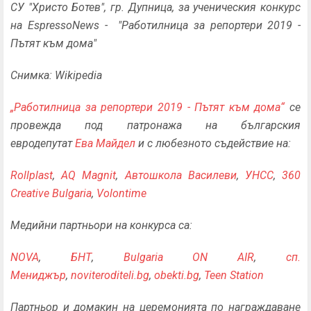
СУ "Христо Ботев", гр. Дупница, за ученическия конкурс
на EspressoNews - "Работилница за репортери 2019 -
Пътят към дома"
Снимка: Wikipedia
„Работилница за репортери 2019 - Пътят към дома“
се
провежда под патронажа на българския
евродепутат
Ева Майдел
и с любезното съдействие на:
Rollplast
,
AQ Magnit
,
Автошкола Василеви
,
УНСС
,
360
Creative Bulgaria
,
Volontime
Медийни партньори на конкурса са:
NOVA
,
БНТ
,
Bulgaria ON AIR
,
сп.
Мениджър
,
noviteroditeli.bg
,
obekti.bg
,
Teen Station
Партньор и домакин на церемонията по награждаване