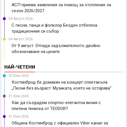
АСП приема заявления за помощ за отопление за
сезон 2026/2027
04 Август 2026
С песни, танци и фолклор Безден отбеляза
традиционния си събор
04 Август 2026
От 9 август: Отпада задължителното двойно
обозначаване на цените
НАЙ-ЧЕТЕНИ
30 Юли 2026
Костинброд бе домакин на концерт-спектакъла
„Песни без възраст: Музиката, която не остарява“
31 Юли 2026
Как да създадем спортно-елегантна визия с
плетена тениска от TEODOR?
31 Юли 2026
Община Костинброд с официален Viber канал за