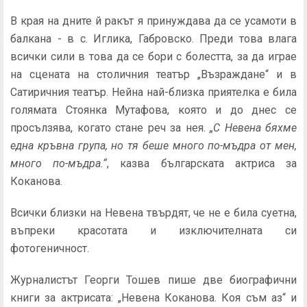
В края на дните й ракът я принуждава да се усамоти в
балкана - в с. Иглика, Габровско. Преди това влага
всички сили в това да се бори с болестта, за да играе
на сцената на столичния театър „Възраждане“ и в
Сатиричния театър. Нейна най-близка приятелка е била
голямата Стоянка Мутафова, която и до днес се
просълзява, когато стане реч за нея.
„С Невена бяхме
една кръвна група, но тя беше много по-мъдра от мен,
много по-мъдра.“
, казва българската актриса за
Коканова.
Всички близки на Невена твърдят, че не е била суетна,
въпреки красотата и изключителната си
фотогеничност.
Журналистът Георги Тошев пише две биографични
книги за актрисата: „Невена Коканова. Коя съм аз“ и