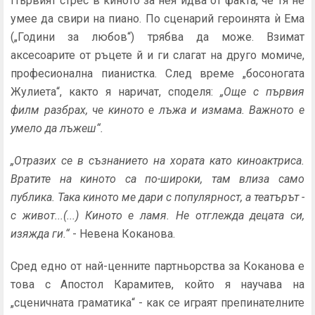
Първият стрес в киното за нея идва от факта, че тя не
умее да свири на пиано. По сценарий героинята ѝ Ема
(„Години за любов“) трябва да може. Взимат
аксесоарите от ръцете й и ги слагат на друго момиче,
професионална пианистка. След време „босоногата
Жулиета“, както я наричат, споделя:
„Още с първия
филм разбрах, че киното е лъжа и измама. Важното е
умело да лъжеш“.
„Отразих се в съзнанието на хората като киноактриса.
Вратите на киното са по-широки, там влиза само
публика. Така киното ме дари с популярност, а театърът -
с живот...(...) Киното е ламя. Не отглежда децата си,
изяжда ги.“
- Невена Коканова.
Сред едно от най-ценните партньорства за Коканова е
това с Апостол Карамитев, който я научава на
„сценичната граматика“ - как се играят препинателните