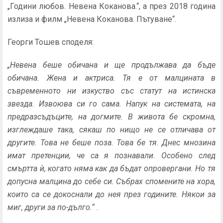
„Години любов. Невена Коканова.“, а през 2018 година
излиза и филм „Невена Коканова. Пътуване“.
Георги Тошев споделя:
„Невена беше обичана и ще продължава да бъде
обичана. Жена и актриса. Тя е от малцината в
съвременното ни изкуство със статут на истинска
звезда. Извоюва си го сама. Напук на системата, на
предразсъдъците, на догмите. В живота бе скромна,
изглеждаше така, сякаш по нищо не се отличава от
другите. Това не беше поза. Това бе тя. Днес мнозина
имат претенции, че са я познавали. Особено след
смъртта ѝ, когато няма как да бъдат опровергани. Но тя
допусна малцина до себе си. Събрах спомените на хора,
които са се докоснали до нея през годините. Някои за
миг, други за по-дълго.“
.