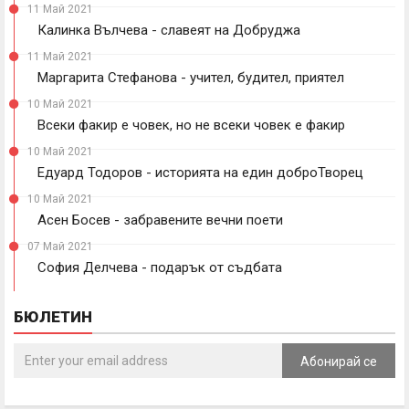
11 Май 2021
Калинка Вълчева - славеят на Добруджа
11 Май 2021
Маргарита Стефанова - учител, будител, приятел
10 Май 2021
Всеки факир е човек, но не всеки човек е факир
10 Май 2021
Едуард Тодоров - историята на един доброТворец
10 Май 2021
Асен Босев - забравените вечни поети
07 Май 2021
София Делчева - подарък от съдбата
БЮЛЕТИН
Абонирай се