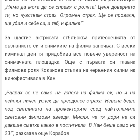
„Няма да мога да се справя с ролята! Ценя доверието
ти, но чувствам страх. Огромен страх. Ще се проваля,
ще убия и себе си, и теб, и филма!“.
За щастие актрисата отблъсква притесненията от
съзнанието си и снимките на филма започват. С всеки
изминал ден тя придобива все повече увереност на
снимачната площадка. Още с първата си главна
филмова роля Коканова стъпва на червения килим на
кинофестивала в Кан.
„Радвах се не само на успеха на филма си, но и на
нейния личен успех да преодолее страха. Невена беше
под светлината на прожекторите сред най-големите
световни филмови звезди. Мисля, че тя дори не си
даваше сметка какво е постигнала. В Кан беше само на
23!“
, разказва още Корабов.