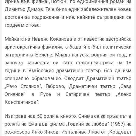
Ирина във филма „Тютюн“ по едноименния роман на
Димитър Димов. Тя е била един забележителен човек
достоен за подражание и ние, нейните съграждани се
гордеем с това.
Майката на Невена Коканова е от известна австрийска
аристократична фамилия, а баща й е бил политически
затворник в Белене. Млада напуска родния си град и
започва кариерата си като стажант-актриса на 18
години в Ямболския драматичен театър, без да има
специално образование. Следват Драматичен театър
„Рачо Стоянов“, Габрово, Драматичен театър „Сава
Огнянов“ в Русе и Сатиричен театър „Алеко
Константинов“.
Изиграва над 50 роли в киното. Снима се за пръв път в
ролята на Ема във филма „Години за любов“ (1957) на
режисьора Янко Янков. Изпълнява Лиза от „Крадецът