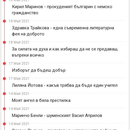
18 Май 2021
Кирил Маринов - прокуденият българин с немско
гражданство
18 Май 2021
Здравка Трайкова - една съвременна литературна
фея на доброто
18 Май 2021
За силата на духа и как избираш да не се предаваш,
въпреки всичко
17 Май 2021
Изборът да бъдеш добър
17 Май 2021
Лиляна Йотова - какъв трябва да бъде един учител
14 Май 2021
Моят ангел в бяла престилка
14 Май 2021
Маринчо Бенли - шуменският Васил Априлов
14 Май 2021