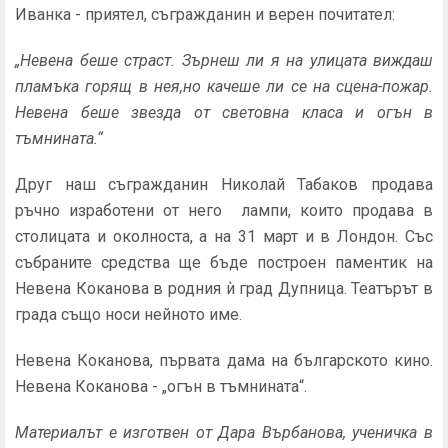
Иванка - приятел, съгражданин и верен почитател:
„Невена беше страст. Зърнеш ли я на улицата виждаш
пламъка горящ в нея,но качеше ли се на сцена-пожар.
Невена беше звезда от световна класа и огън в
тъмнината.“
Друг наш съгражданин Николай Табаков продава
ръчно изработени от него лампи, които продава в
столицата и околноста, а на 31 март и в Лондон. Със
събраните средства ще бъде построен паментик на
Невена Коканова в родния ѝ град Дупница. Театърът в
града също носи нейното име.
Невена Коканова, първата дама на българското кино.
Невена Коканова - „огън в тъмнината“.
Материалът е изготвен от Дара Върбанова, ученичка в