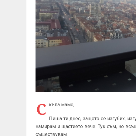
С
къпа мамо,
Пиша ти днес, защото се изгубих, изг
намирам и щастието вече. Тук съм, но всъщ
съществувам.