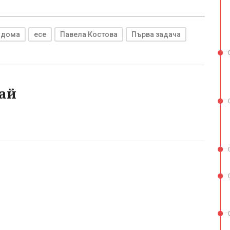
 дома
есе
Павела Костова
Първа задача
ай