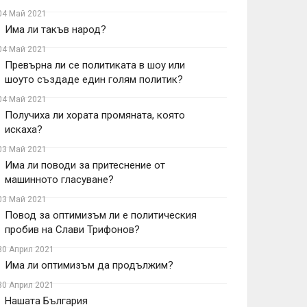
04 Май 2021
Има ли такъв народ?
04 Май 2021
Превърна ли се политиката в шоу или
шоуто създаде един голям политик?
04 Май 2021
Получиха ли хората промяната, която
искаха?
03 Май 2021
Има ли поводи за притеснение от
машинното гласуване?
03 Май 2021
Повод за оптимизъм ли е политическия
пробив на Слави Трифонов?
30 Април 2021
Има ли оптимизъм да продължим?
30 Април 2021
Нашата България