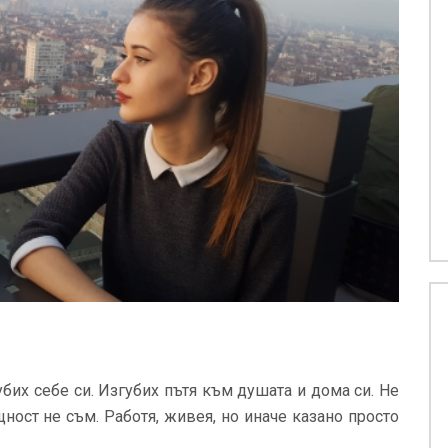
убих себе си. Изгубих пътя към душата и дома си. Не
ност не съм. Работя, живея, но иначе казано просто