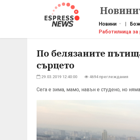
Новинит
Новини
|
Бож
Работилница за
По белязаните пътищ
сърцето
29.03.2019 12:40:00
4694 преглеждания
Сега е зима, мамо, навън е студено, но ням