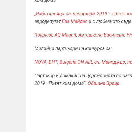
към дома"
„Работилница за репортери 2019 - Пътят к
евродепутат
Ева Майдел
и с любезното съде
Rollplast
,
AQ Magnit
,
Автошкола Василеви
,
У
Медийни партньори на конкурса са:
NOVA
,
БНТ
,
Bulgaria ON AIR
,
сп. Мениджър
,
no
Партньор и домакин на церемонията по нагр
2019 - Пътят към дома“:
Община Враца