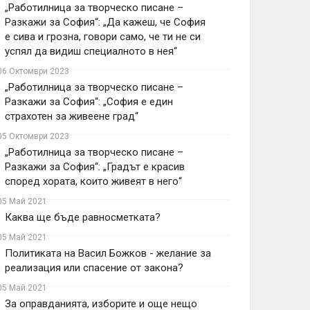
„Работилница за творческо писане –
Разкажи за София“: „Да кажеш, че София
е сива и грозна, говори само, че ти не си
успял да видиш специалното в нея“
06 Октомври 2023
„Работилница за творческо писане –
Разкажи за София“: „София е един
страхотен за живеене град“
05 Октомври 2023
„Работилница за творческо писане –
Разкажи за София“: „Градът е красив
според хората, които живеят в него“
05 Май 2021
Каква ще бъде равносметката?
05 Май 2021
Политиката на Васил Божков - желание за
реализация или спасение от закона?
05 Май 2021
За оправданията, изборите и още нещо