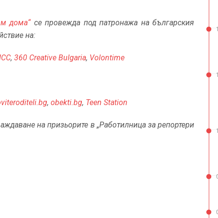
ъм дома“
се провежда под патронажа на българския
йствие на:
НСС
,
360 Creative Bulgaria
,
Volontime
viteroditeli.bg
,
obekti.bg
,
Teen Station
аждаване на призьорите в „Работилница за репортери