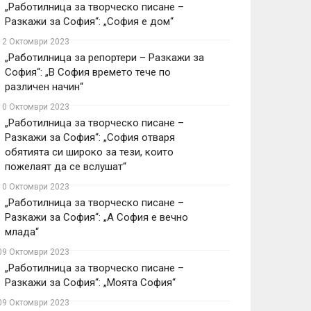
„Работилница за творческо писане –
Разкажи за София“: „София е дом“
12 Октомври 2023
„Работилница за репортери – Разкажи за
София“: „В София времето тече по
различен начин“
10 Октомври 2023
„Работилница за творческо писане –
Разкажи за София“: „София отваря
обятията си широко за тези, които
пожелаят да се вслушат“
10 Октомври 2023
„Работилница за творческо писане –
Разкажи за София“: „А София е вечно
млада“
09 Октомври 2023
„Работилница за творческо писане –
Разкажи за София“: „Моята София“
09 Октомври 2023