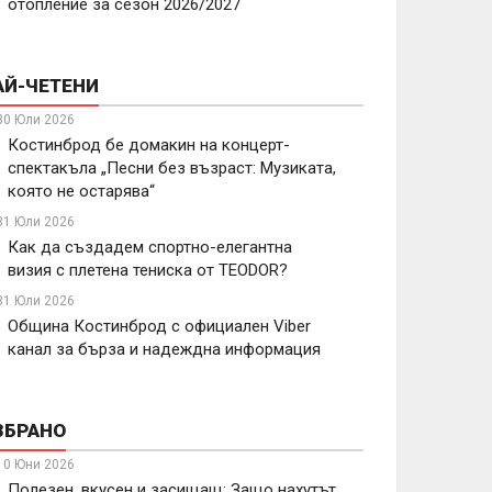
отопление за сезон 2026/2027
АЙ-ЧЕТЕНИ
30 Юли 2026
Костинброд бе домакин на концерт-
спектакъла „Песни без възраст: Музиката,
която не остарява“
31 Юли 2026
Как да създадем спортно-елегантна
визия с плетена тениска от TEODOR?
31 Юли 2026
Община Костинброд с официален Viber
канал за бърза и надеждна информация
ЗБРАНО
10 Юни 2026
Полезен, вкусен и засищащ: Защо нахутът