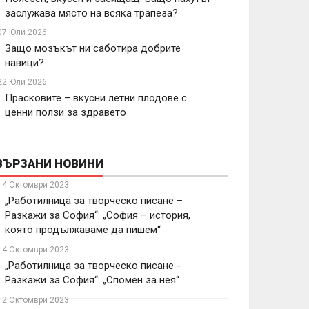
заслужава място на всяка трапеза?
07 Юли 2026
Защо мозъкът ни саботира добрите
навици?
22 Юли 2026
Прасковите – вкусни летни плодове с
ценни ползи за здравето
ВЪРЗАНИ НОВИНИ
14 Октомври 2023
„Работилница за творческо писане –
Разкажи за София“: „София – история,
която продължаваме да пишем“
14 Октомври 2023
„Работилница за творческо писане -
Разкажи за София“: „Спомен за нея“
12 Октомври 2023