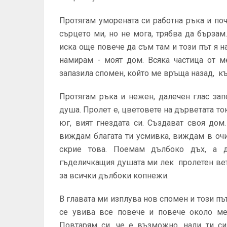
Протягам уморената си работна ръка и поч
сърцето ми, но не мога, трябва да бърза
иска още повече да съм там и този път я 
намирам - моят дом. Всяка частица от м
запазила спомен, който ме връща назад, к
Протягам ръка и нежен, далечен глас зап
душа. Пролет е, цветовете на дърветата ток
юг, вият гнездата си. Създават своя дом
виждам благата ти усмивка, виждам в очи
скрие това. Поемам дълбоко дъх, а 
гъделичкащия душата ми лек пролетен вет
за всички дълбоки копнежи.
В главата ми изплува нов спомен и този пъ
се увива все повече и повече около меч
Повтарям си, че е възможно, нали ти с