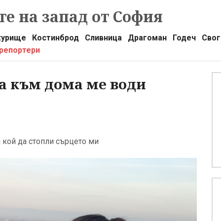
е на запад от София
урище
Костинброд
Сливница
Драгоман
Годеч
Свог
 репортери
а към дома ме води
а кой да стопли сърцето ми