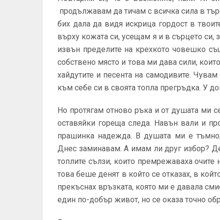
продължавам да тичам с всичка сила в търс
бих дала да видя искрица гордост в твои
върху кожата си, усещам я и в сърцето си, з
извън пределите на крехкото човешко съ
собствено място и това ми дава сили, които
хайдутите и песента на самодивите. Чувам 
към себе си в своята топла прегръдка. У до
Но протягам отново ръка и от душата ми се
оставяйки гореща следа. Навън вали и п
прашинка надежда. В душата ми е тъмно,
Днес заминавам. А имам ли друг избор? Д
топлите сълзи, които премрежаваха очите н
това беше денят в който се отказах, в койт
прекъснах връзката, която ми е давала сми
един по-добър живот, но се оказа точно обр