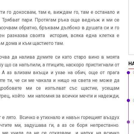
ти го докосвам, там е, виждам го, там е останало и
м. Трябват пари. Протягам ръка още веднъж и ми се
насочвам обратно, бръквам дълбоко в душата си и го
ен разказва своята история, всяка една клетка е
ъм дома и към щастието там.
очва да налива думите си като старо вино в моята
Н
у що са напъпили, а птиците, наскоро пристигнали от
. А аз влизам вкъщи и ухае на обич, още от прага
те ти, че си ме чакала и нищо на света не може да
дробовете ми се изпълват със щастие, усещам
рец, който ми напомня за всички мечти и надежди,
т е лято. Всичко е утихнало и навън горещият въздух
тите ми, задушава ги, а аз се боря непрестанно.
и ме учила да не се отказвам и напук на всичко