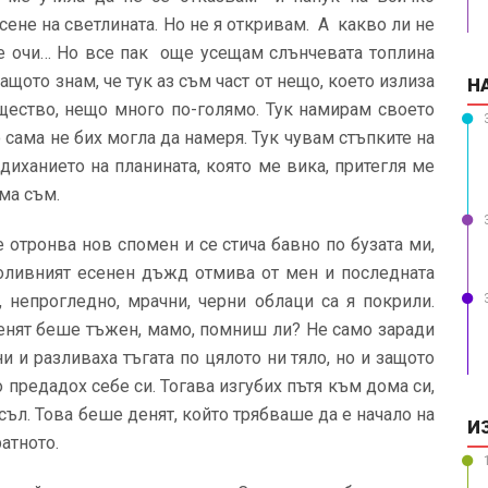
ене на светлината. Но не я откривам. А какво ли не
те очи… Но все пак още усещам слънчевата топлина
ащото знам, че тук аз съм част от нещо, което излиза
Н
щество, нещо много по-голямо. Тук намирам своето
 сама не бих могла да намеря. Тук чувам стъпките на
диханието на планината, която ме вика, притегля ме
ма съм.
 отронва нов спомен и се стича бавно по бузата ми,
роливният есенен дъжд отмива от мен и последната
 непрогледно, мрачни, черни облаци са я покрили.
енят беше тъжен, мамо, помниш ли? Не само заради
и и разливаха тъгата по цялото ни тяло, но и защото
о предадох себе си. Тогава изгубих пътя към дома си,
съл. Това беше денят, който трябваше да е начало на
И
атното.