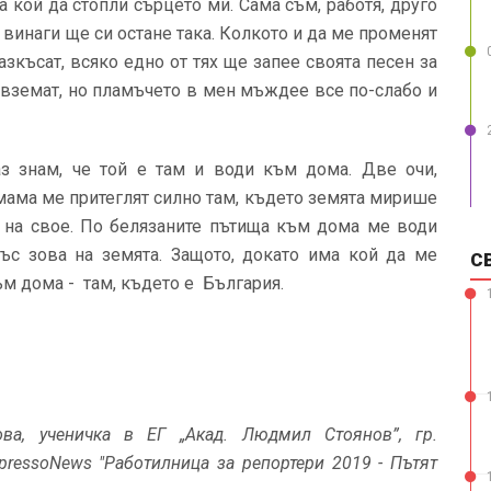
а кой да стопли сърцето ми. Сама съм, работя, друго
 винаги ще си остане така. Колкото и да ме променят
зкъсат, всяко едно от тях ще запее своята песен за
и вземат, но пламъчето в мен мъждее все по-слабо и
аз знам, че той е там и води към дома. Две очи,
мама ме притеглят силно там, където земята мирише
- на свое. По белязаните пътища към дома ме води
със зова на земята. Защото, докато има кой да ме
С
ъм дома - там, където е България.
ва, ученичка в ЕГ „Акад. Людмил Стоянов”, гр.
spressoNews "Работилница за репортери 2019 - Пътят