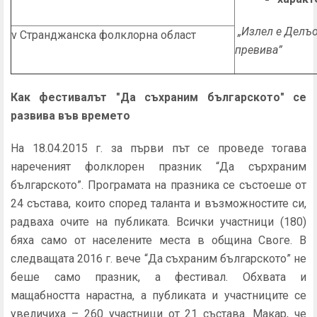
„Излел е Делъо 
v Странджанска фолклорна област
превива”
Как фестивалът "Да съхраним българското" се
развива във времето
На 18.04.2015 г. за първи път се проведе тогава
нареченият фолклорен празник “Да сърхраним
българското”. Програмата на празника се състоеше от
24 състава, които според таланта и възможностите си,
радваха очите на публиката. Всички участници (180)
бяха само от населените места в община Своге. В
следващата 2016 г. вече “Да съхраним българското” не
беше само празник, а фестивал. Обхвата и
мащабността нарастна, а публиката и участниците се
увеличиха – 260 участници от 21 състава. Макар, че