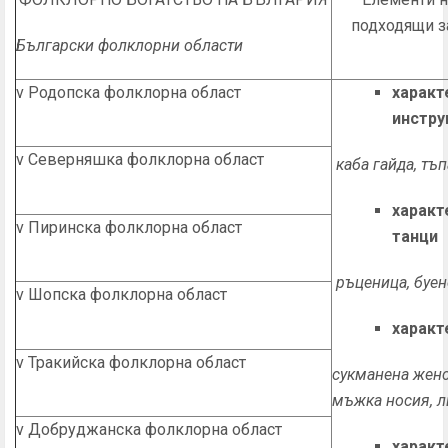
подходящи з
Български фолклорни области
v Родопска фолклорна област
характ
инстру
v Северняшка фолклорна област
каба гайда, тъп
характ
v Пиринска фолклорна област
танци
ръценица, буен
v Шопска фолклорна област
характ
v Тракийска фолклорна област
сукманена женс
мъжка носия, л
v Добруджанска фолклорна област
характ