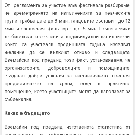
От регламента за участие във фестивала разбираме,
че времетраенето на изпълненията за певческите
групи трябва да е до 8 мин., танцовите състави - до 12
мин. и словесния фолклор - до 5 мин. Почти всички
любителски колективи и индивидуални изпълнители,
които са участвали предишната година, изявяват
желание да се включат отново и следващата.
Вземайски под предвид този факт, установяваме, че
организаторите, доброволците и помощниците,
създават добри условия за настанавянето, престоя,
предоставянето на храна, вода и практично
помещение, което участниците могат да използват за
съблекалня.
Какво е бъдещето
Вземайки под предвид изготвената статистика от
проучването за отбелязването на традиционния