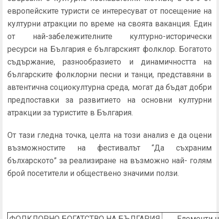
европейските туристи се интересуват от посещение на
културни атракции по време на своята ваканция. Един
от най-забележителните културно-исторически
ресурси на България е българският фолклор. Богатото
съдържание, разнообразието и динамичността на
българските фолклорни песни и танци, представяни в
автентична социокултурна среда, могат да бъдат добри
предпоставки за развитието на основни културни
атракции за туристите в България.
От тази гледна точка, целта на този анализ е да оцени
възможностите на фестивалът “Да съхраним
бълхарското” за реализиране на възможно най- голям
брой посетители и обществено значими ползи.
ФОЛКЛОРНО БОГАТСТВО НА БЪЛГАРИЯ
Елементи н