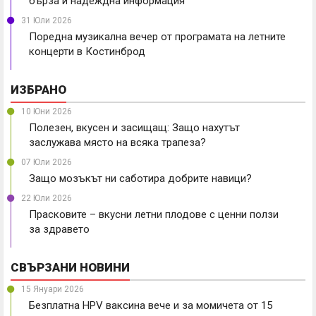
бърза и надеждна информация
31 Юли 2026
Поредна музикална вечер от програмата на летните
концерти в Костинброд
ИЗБРАНО
10 Юни 2026
Полезен, вкусен и засищащ: Защо нахутът
заслужава място на всяка трапеза?
07 Юли 2026
Защо мозъкът ни саботира добрите навици?
22 Юли 2026
Прасковите – вкусни летни плодове с ценни ползи
за здравето
СВЪРЗАНИ НОВИНИ
15 Януари 2026
Безплатна HPV ваксина вече и за момичета от 15