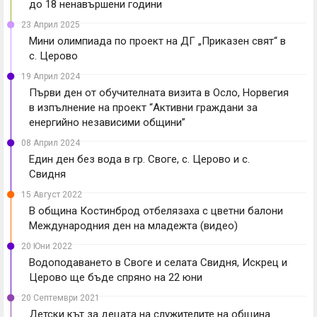
до 18 ненавършени години
23 Април 2025
Мини олимпиада по проект на ДГ „Приказен свят“ в
с. Церово
19 Април 2024
Първи ден от обучителната визита в Осло, Норвегия
в изпълнение на проект “Активни граждани за
енергийно независими общини”
08 Април 2024
Един ден без вода в гр. Своге, с. Церово и с.
Свидня
15 Август 2022
В община Костинброд отбелязаха с цветни балони
Международния ден на младежта (видео)
20 Юни 2022
Водоподаването в Своге и селата Свидня, Искрец и
Церово ще бъде спряно на 22 юни
20 Септември 2021
Детски кът за децата на служителите на община