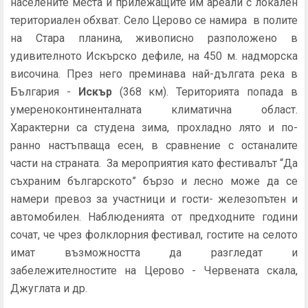
населените места и прилежащите им ареали с локален
териториален обхват. Село Церово се намира в полите
на Стара планина, живописно разположено в
удивителното Искърско дефиле, на 450 м. надморска
височина. През него преминава най-дългата река в
България -
Искър
(368 км). Територията попада в
умереноконтиненталната климатична област.
Характерни са студена зима, прохладно лято и по-
ранно настъпваща есен, в сравнение с останалите
части на страната. За мероприятия като фестивалът “Да
съхраним българското” бързо и лесно може да се
намери превоз за участници и гости- железопътен и
автомобилен. Наблюденията от предходните години
сочат, че чрез фолклорния фестивал, гостите на селото
имат възможността да разгледат и
забележителностите на Церово - Червената скала,
Джуглата и др.