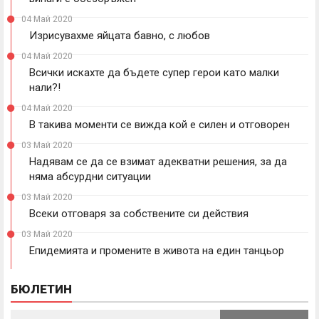
04 Май 2020
Изрисувахме яйцата бавно, с любов
04 Май 2020
Всички искахте да бъдете супер герои като малки
нали?!
04 Май 2020
В такива моменти се вижда кой е силен и отговорен
03 Май 2020
Надявам се да се взимат адекватни решения, за да
няма абсурдни ситуации
03 Май 2020
Всеки отговаря за собствените си действия
03 Май 2020
Епидемията и промените в живота на един танцьор
БЮЛЕТИН