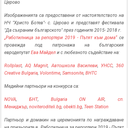
Церово
Изображенията са предоставени от настоятелството на
НЧ "Христо Ботев"- с. Церово и представят фестивала
"Да съхраним българското" през годините 2015- 2018 г.
„Работилница за репортери 2019 - Пътят към дома“
се
провежда под патронажа на българския
евродепутат
Ева Майдел
и с любезното съдействие на:
Rollplast
,
AQ Magnit
,
Автошкола Василеви
,
УНСС
,
360
Creative Bulgaria
,
Volontime
,
Samsonite
,
BHTC
Медийни партньори на конкурса са:
NOVA
,
БНТ
,
Bulgaria ON AIR
,
сп.
Мениджър
,
noviteroditeli.bg
,
obekti.bg
,
Teen Station
Партньор и домакин на церемонията по награждаване
на призьорите в „Работилница за репортери 2019 - Пътят