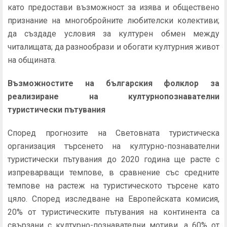
като предостави възможност за изява и обществено
признание на многобройните любителски колективи;
да създаде условия за културен обмен между
читалищата; да разнообрази и обогати културния живот
на общината.
Възможностите на българския фолклор за
реализиране на културнопознавателни
туристически пътувания
Според прогнозите на Световната туристическа
организация търсенето на културно-познавателни
туристически пътувания до 2020 година ще расте с
изпреварващи темпове, в сравнение със средните
темпове на растеж на туристическото търсене като
цяло. Според изследване на Европейската комисия,
20% от туристическите пътувания на континента са
свързани с културно-познавателни мотиви, а 60% от