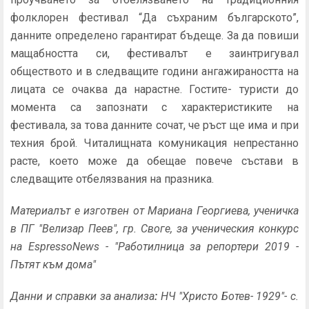
фолклорен фестивал “Да съхраним българското”,
данните определено гарантират бъдеще. За да повиши
мащабността си, фестивалът е заинтригувал
обществото и в следващите години ангажираността на
лицата се очаква да нарастне. Гостите- туристи до
момента са запознати с характеристиките на
фестивала, за това данните сочат, че ръст ще има и при
техния брой. Читалищната комуникация непрестанно
расте, което може да обещае повече състави в
следващите отбелязвания на празника.
Материалът е изготвен от Мариана Георгиева
, ученичка
в
ПГ "
Велизар Пеев"
, гр. Своге, за ученическия конкурс
на EspressoNews - "Работилница за репортери 2019 -
Пътят към дома"
Данни и справки за анализа
:
НЧ "Христо Ботев- 1929"- с.