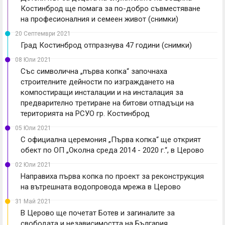
Костинброд ще помага за по-добро съвместяване
на професионалния и семеен живот (снимки)
20 Септември 2021
Град Костинброд отпразнува 47 години (снимки)
08 Юли 2021
Със символична „първа копка“ започнаха
строителните дейности по изграждането на
компостиращи инсталации и на инсталация за
предварително третиране на битови отпадъци на
територията на РСУО гр. Костинброд
05 Юли 2021
С официална церемония „Първа копка“ ще открият
обект по ОП „Околна среда 2014 - 2020 г.“, в Церово
02 Юли 2021
Направиха първа копка по проект за реконструкция
на вътрешната водопровода мрежа в Церово
31 Май 2021
В Церово ще почетат Ботев и загиналите за
свободата и независимостта на България