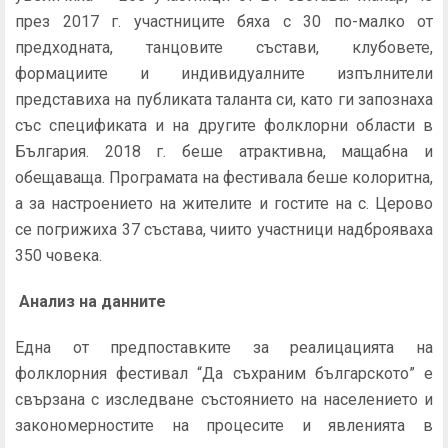
през 2017 г. участниците бяха с 30 по-малко от
предходната, танцовите състави, клубовете,
формациите и индивидуалните изпълнители
представиха на публиката таланта си, като ги запознаха
със спецификата и на другите фолклорни области в
България. 2018 г. беше атрактивна, мащабна и
обещаваща. Програмата на фестивала беше колоритна,
а за настроението на жителите и гостите на с. Церово
се погрижиха 37 състава, чиито участници надброяваха
350 човека.
Анализ на данните
Една от предпоставките за реалицацията на
фолклорния фестивал “Да съхраним българското” е
свързана с изследване състоянието на населението и
закономерностите на процесите и явленията в