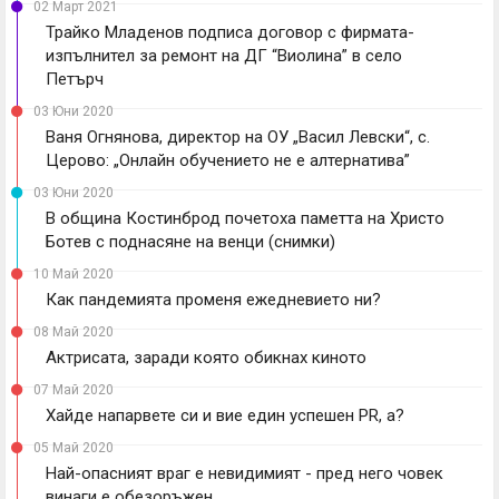
02 Март 2021
Трайко Младенов подписа договор с фирмата-
изпълнител за ремонт на ДГ “Виолина” в село
Петърч
03 Юни 2020
Ваня Огнянова, директор на ОУ „Васил Левски“, с.
Церово: „Онлайн обучението не е алтернатива”
03 Юни 2020
В община Костинброд почетоха паметта на Xpиcтo
Бoтeв с поднасяне на венци (снимки)
10 Май 2020
Как пандемията променя ежедневието ни?
08 Май 2020
Актрисата, заради която обикнах киното
07 Май 2020
Хайде напарвете си и вие един успешен PR, а?
05 Май 2020
Най-опасният враг е невидимият - пред него човек
винаги е обезоръжен