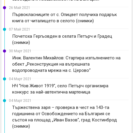
26 Май 2021
Първокласниците от с. Опицвет получиха подарък
книга от читалището в селото (снимки)
07 Май 2021
Почетоха Гергьовден в селата Петърч и Градец
(снимки)
30 Март 2021
Инж. Валентин Михайлов: Стартира изпълнението на
обект „Реконструкция на вътрешната
водопроводната мрежа на с. Церово“
04 Март 2021
НЧ ”Нов Живот 1919”, село Петърч организира
конкурс за най-автентична мартеница
04 Март 2021
Тържествена заря – проверка в чест на 143-та
годишнина от Освобождението на България се
състоя на площад „Иван Вазов“, град Костинброд
(снимки)