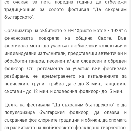
се очаква за пета поредна година да отбележи
традиционния за селото фестивал "Да съхраним
българското".
Организатор на събитието е НЧ "Христо Ботев - 1929" с
финансовата подкрепа на община Своге. Във
фестивала могат да участват любителски колективи и
индивидуални изпълнители, представящи автентичен и
обработен танцов, песенен и/или словесен и обреден
фолклор. От регламента за участие във фестивала
разбираме, че времетраенето на изпълненията за
певческите групи трябва да е до 8 мин., танцовите
състави - до 12 мин. и словесния фолклор- до 5 мин.
Целта на фестивала "Да съхраним българското" e да
популяризира българския фолклор; да опазва и
съхранява фолклорните традиции и обичаи; да спомага
за развитието на любителското фолклорно творчество,