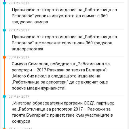
29 Юли 2017
Призьорите от второто издание на „Работилница за
Репортери“ усвоиха изкуството да снимат с 360
градусова камера
27 Юли 2017
Призьорите от второто издание на „Работилница за
Репортери“ ще заснемат своя първи 360 градусов
видеорепортаж
03 Май 2017
Симеон Симеонов, победител в „Работилница за
репортери – 2017 Разкажи за твоята България“:
„Много бих искал в следващото издание на
„Работилница за репортери“ да се включат още
повече млади журналисти!
03 Май 2017
„Интеграл образователни програми ООД’’, партньор
на „Работилница за репортери 2017 – Разкажи за
твоята България”с приветствие към участниците в
конкурса