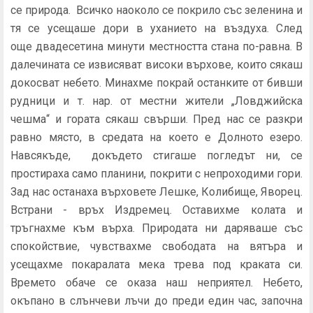
се природа. Всичко наоколо се покрило със зеленина и
тя се усещаше дори в уханието на въздуха. След
още двадесетина минути местността стана по-равна. В
далечината се извисяват високи върхове, които сякаш
докосват небето. Минахме покрай останките от бивши
рудници и т. нар. от местни жители „Ловджийска
чешма“ и гората сякаш свърши. Пред нас се разкри
равно място, в средата на което е Долното езеро.
Навсякъде, докъдето стигаше погледът ни, се
простираха само планини, покрити с непроходими гори.
Зад нас останаха върховете Лешке, Колибище, Яворец.
Встрани - връх Издремец. Оставихме колата и
тръгнахме към върха. Природата ни даряваше със
спокойствие, чувствахме свободата на вятъра и
усещахме покаралата мека трева под краката си.
Времето обаче се оказа наш неприятел. Небето,
окъпано в слънчеви лъчи до преди един час, започна