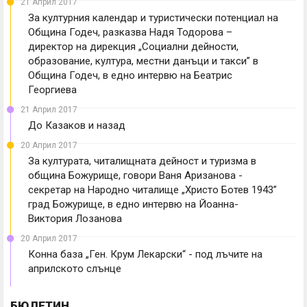
21 Април 2017
За културния календар и туристически потенциал на
Община Годеч, разказва Надя Тодорова –
директор на дирекция „Социални дейности,
образование, култура, местни данъци и такси” в
Община Годеч, в едно интервю на Беатрис
Георгиева
21 Април 2017
До Казаков и назад
20 Април 2017
За културата, читалищната дейност и туризма в
община Божурище, говори Ваня Аризанова -
секретар на Народно читалище „Христо Ботев 1943”
град Божурище, в едно интервю на Йоанна-
Виктория Лозанова
20 Април 2017
Конна база „Ген. Крум Лекарски“ - под лъчите на
априлското слънце
БЮЛЕТИН