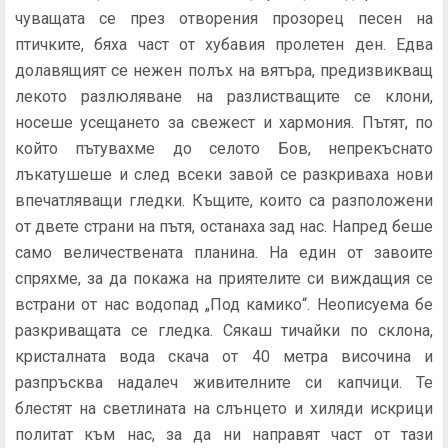
чуващата се през отворения прозорец песен на
птичките, бяха част от хубавия пролетен ден. Едва
долавящият се нежен полъх на вятъра, предизвикващ
лекото разлюляване на разлистващите се клони,
носеше усещането за свежест и хармония. Пътят, по
който пътувахме до селото Бов, непрекъснато
лъкатушеше и след всеки завой се разкриваха нови
впечатляващи гледки. Къщите, които са разположени
от двете страни на пътя, останаха зад нас. Напред беше
само величествената планина. На един от завоите
спряхме, за да покажа на приятелите си виждащия се
встрани от нас водопад „Под камико“. Неописуема бе
разкриващата се гледка. Сякаш тичайки по склона,
кристалната вода скача от 40 метра височина и
разпръсква надалеч живителните си капчици. Те
блестят на светлината на слънцето и хиляди искрици
политат към нас, за да ни направят част от тази