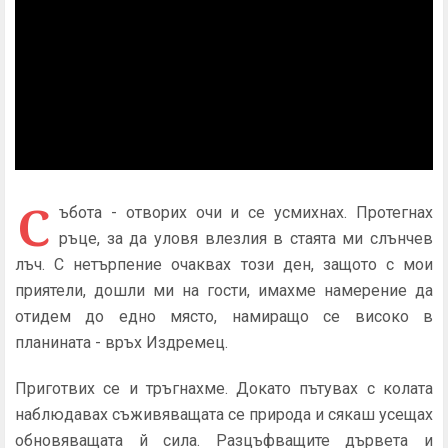
С
ъбота - отворих очи и се усмихнах. Протегнах
ръце, за да уловя влезлия в стаята ми слънчев
лъч. С нетърпение очаквах този ден, защото с мои
приятели, дошли ми на гости, имахме намерение да
отидем до едно място, намиращо се високо в
планината - връх Издремец.
Приготвих се и тръгнахме. Докато пътувах с колата
наблюдавах съживяващата се природа и сякаш усещах
обновяващата й сила. Разцъфващите дървета и