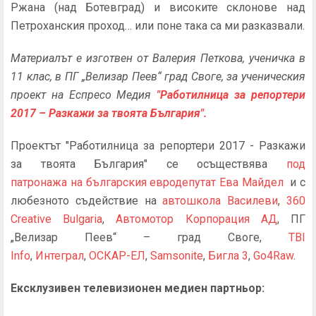
Ржана (над Ботевград) и високите склонове над
Петроханския проход… или поне така са ми разказвали.
Материалът е изготвен от Валерия Петкова, ученичка в
11 клас, в ПГ „Велизар Пеев“ град Своге, за ученическия
проект на Еспресо Медия
"Работилница за репортери
2017 – Разкажи за твоята България".
Проектът "Работилница за репортери 2017 - Разкажи
за твоята България" се осъществява
под
патронажа на българския евродепутат Ева Майдел
и с
любезното съдействие на
автошкола Василеви
,
360
Creative Bulgaria
,
Автомотор Корпорация АД
, ПГ
„Велизар Пеев“ – град Своге,
TBI
Info
,
Интеграл
,
ОСКАР-ЕЛ
,
Samsonite
,
Бигла 3
,
Go4Raw
.
Ексклузивен телевизионен медиен партньор: