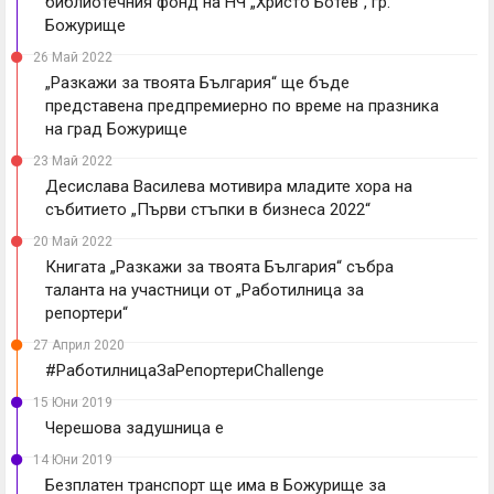
библиотечния фонд на НЧ „Христо Ботев“, гр.
Божурище
26 Май 2022
„Разкажи за твоята България“ ще бъде
представена предпремиерно по време на празника
на град Божурище
23 Май 2022
Десислава Василева мотивира младите хора на
събитието „Първи стъпки в бизнеса 2022“
20 Май 2022
Книгата „Разкажи за твоята България“ събра
таланта на участници от „Работилница за
репортери“
27 Април 2020
#РаботилницаЗаРепортериChallenge
15 Юни 2019
Черешова задушница е
14 Юни 2019
Безплатен транспорт ще има в Божурище за