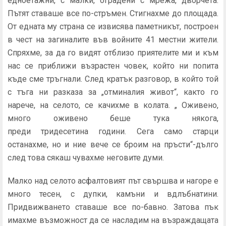
едноетажни, с малки, оградени с мрежа, дворчета.
Пътят ставаше все по-стръмен. Стигнaхме до площада.
От едната му страна се извисява паметникът, построен
в чест на загиналите във войните 41 местни жители.
Спряхме, за да го видят отблизо приятелите ми и към
нас се приближи възрастен човек, който ни попита
къде сме тръгнали. След кратък разговор, в който той
с тъга ни разказа за „отминалия живот“, както го
нарече, на селото, се качихме в колата. „ Оживено,
много оживено беше тука някога,
преди тридесетина години. Сега само старци
останахме, но и ние вече се броим на пръсти“-дълго
след това сякаш чувахме неговите думи.
Малко над селото асфалтовият път свършва и нагоре е
много тесен, с дупки, камъни и вдлъбнатини.
Придвижването ставаше все по-бавно. Затова пък
имахме възможност да се насладим на възраждащата