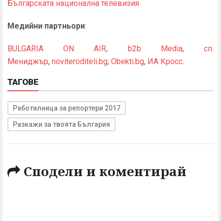
Българската национална телевизия
Медийни партньори
:
BULGARIA ON AIR
,
b2b Мedia
,
сп.
Мениджър
,
noviteroditeli.bg
;
Obekti.bg
,
ИА Кросс
.
ТАГОВЕ
Работилница за репортери 2017
Разкажи за твоята България
Сподели и коментирай