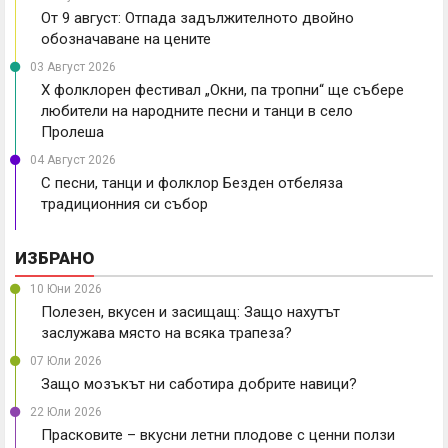
От 9 август: Отпада задължителното двойно
обозначаване на цените
03 Август 2026
X фолклорен фестивал „Окни, па тропни“ ще събере
любители на народните песни и танци в село
Пролеша
04 Август 2026
С песни, танци и фолклор Безден отбеляза
традиционния си събор
ИЗБРАНО
10 Юни 2026
Полезен, вкусен и засищащ: Защо нахутът
заслужава място на всяка трапеза?
07 Юли 2026
Защо мозъкът ни саботира добрите навици?
22 Юли 2026
Прасковите – вкусни летни плодове с ценни ползи