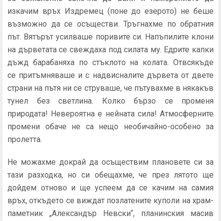
изкачим връх Издремец (поне до езерото) не беше
възможно да се осъществи. Тръгнахме по обратния
път. Вятърът усилваше поривите си. Напъпилите клони
на дърветата се свеждаха под силата му. Едрите капки
дъжд барабаняха по стъклото на колата. Отвсякъде
се притъмняваше и с надвисналите дървета от двете
страни на пътя ни се струваше, че пътувахме в някакъв
тунел без светлина. Колко бързо се променя
природата! Невероятна е нейната сила! Атмосферните
промени обаче не са нещо необичайно-особено за
пролетта.
Не можахме докрай да осъществим плановете си за
тази разходка, но си обещахме, че през лятото ще
дойдем отново и ще успеем да се качим на самия
връх, откъдето се виждат позлатените куполи на храм-
паметник „Александър Невски“, планинския масив