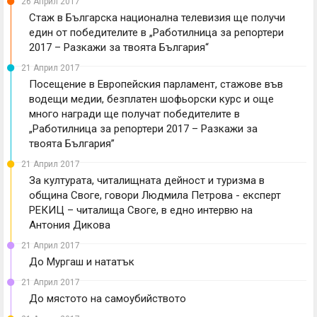
26 Април 2017
Стаж в Българска национална телевизия ще получи
един от победителите в „Работилница за репортери
2017 – Разкажи за твоята България“
21 Април 2017
Посещение в Европейския парламент, стажове във
водещи медии, безплатен шофьорски курс и още
много награди ще получат победителите в
„Работилница за репортери 2017 – Разкажи за
твоята България”
21 Април 2017
За културата, читалищната дейност и туризма в
община Своге, говори Людмила Петрова - експерт
РЕКИЦ – читалища Своге, в едно интервю на
Антония Дикова
21 Април 2017
До Мургаш и нататък
21 Април 2017
До мястото на самоубийството