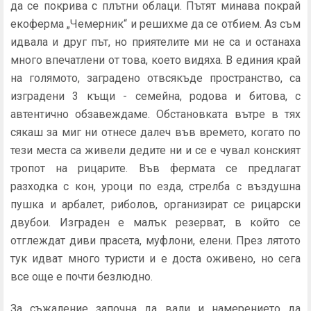
да се покрива с плътни облаци. Пътят минава покрай
екоферма „Чемерник“ и решихме да се отбием. Аз съм
идвала и друг път, но приятелите ми не са и останаха
много впечатлени от това, което видяха. В единия край
на голямото, заградено отвсякъде пространство, са
изградени 3 къщи - семейна, родова и битова, с
автентично обзавеждаме. Обстановката вътре в тях
сякаш за миг ни отнесе далеч във времето, когато по
тези места са живели дедите ни и се е чувал конският
тропот на рицарите. Във фермата се предлагат
разходка с кон, уроци по езда, стрелба с въздушна
пушка и арбалет, риболов, организират се рицарски
двубои. Изграден е малък резерват, в който се
отглеждат диви прасета, муфлони, елени. През лятото
тук идват много туристи и е доста оживено, но сега
все още е почти безлюдно.
За съжаление започна да вали и намерението да