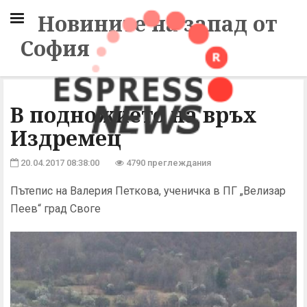
Новините на запад от
София
В подножието на връх
Издремец
20.04.2017 08:38:00
4790 преглеждания
Пътепис на Валерия Петкова, ученичка в ПГ „Велизар
Пеев“ град Своге