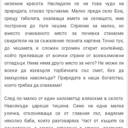
неземна красота. Насладили се на това чудо на
природата, отново тръгнахме. Малко преди село Бов,
срещу табелата, оказваща името на селището, има
построена до пътя чешма. Спряхме за малко, но
вместо очакваното място за почивка станахме
свидетели на за съжаление позната картина. Точно тук,
до чешмата, е сложен огромен открит контейнер,
който преливаше от всички страни от всевъзможни
отпадъци. Нима няма друго място за него? Не може ли
всеки да изхвърля торбичката със смет, без да
замърсява навсякъде? Природата е наше богатство,
което трябва да опазваме!
След по-малко от един километър влязохме в селото.
Навсякъде цареше тишина. Само на една малка
уличка, отклоняваща се от главния път, видяхме
няколко баби, които разговаряха. Част от къщите са