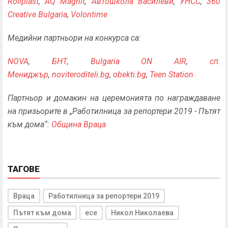
Rollplast
,
AQ Magnit
,
Автошкола Василеви
,
УНСС
,
360
Creative Bulgaria
,
Volontime
Медийни партньори на конкурса са:
NOVA
,
БНТ
,
Bulgaria ON AIR
,
сп.
Мениджър
,
noviteroditeli.bg
,
obekti.bg
,
Teen Station
Партньор и домакин на церемонията по награждаване
на призьорите в „Работилница за репортери 2019 - Пътят
към дома“:
Община Враца
ТАГОВЕ
Враца
Работилница за репортери 2019
Пътят към дома
есе
Никол Николаева