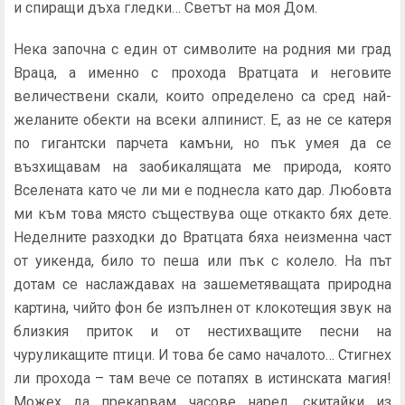
и спиращи дъха гледки… Светът на моя Дом.
Нека започна с един от символите на родния ми град
Враца, а именно с прохода Вратцата и неговите
величествени скали, които определено са сред най-
желаните обекти на всеки алпинист. Е, аз не се катеря
по гигантски парчета камъни, но пък умея да се
възхищавам на заобикалящата ме природа, която
Вселената като че ли ми е поднесла като дар. Любовта
ми към това място съществува още откакто бях дете.
Неделните разходки до Вратцата бяха неизменна част
от уикенда, било то пеша или пък с колело. На път
дотам се наслаждавах на зашеметяващата природна
картина, чийто фон бе изпълнен от клокотещия звук на
близкия приток и от нестихващите песни на
чуруликащите птици. И това бе само началото… Стигнех
ли прохода – там вече се потапях в истинската магия!
Можех да прекарвам часове наред, скитайки из