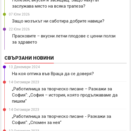
Полезен, вкусен и засищащ: Защо нахутът
заслужава място на всяка трапеза?
07 Юли 2026
Защо мозъкът ни саботира добрите навици?
22 Юли 2026
Прасковите – вкусни летни плодове с ценни ползи
за здравето
СВЪРЗАНИ НОВИНИ
13 Декември 2024
На коя оптика във Враца да се доверя?
14 Октомври 2023
„Работилница за творческо писане – Разкажи за
София“: „София – история, която продължаваме да
пишем“
14 Октомври 2023
„Работилница за творческо писане - Разкажи за
София“: „Спомен за нея“