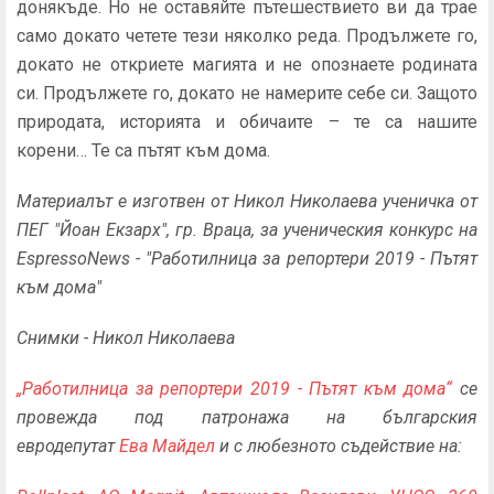
донякъде. Но не оставяйте пътешествието ви да трае
само докато четете тези няколко реда. Продължете го,
докато не откриете магията и не опознаете родината
си. Продължете го, докато не намерите себе си. Защото
природата, историята и обичаите – те са нашите
корени… Те са пътят към дома.
Материалът е изготвен от Никол Николаева ученичка от
ПЕГ "Йоан Екзарх", гр. Враца, за ученическия конкурс на
EspressoNews - "Работилница за репортери 2019 - Пътят
към дома"
Снимки - Никол Николаева
„Работилница за репортери 2019 - Пътят към дома“
се
провежда под патронажа на българския
евродепутат
Ева Майдел
и с любезното съдействие на: