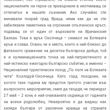
националните ни герои са превърнали в неотмиващ се
отпечатък в нашите съзнания. Ако случайно сте
минавали покрай град Враца, няма как да не сте
забелязали паметника на огромния опълченски кръст,
подаващ се от един от върховете на Врачанския
Балкан. Това е връх Околчица – символ на Ботевата
кръв и слава. Освен, че е място, което е най-близко до
фаталното сражение на десетки български дейци, той
е и кулминационната точка на най-патриотичното и
най-истинско ежегодно българско събитие, а именно –
Националния туристически поход „По пътя на Ботевата
чета” Козлодуй-Околчица. Като горд походник, на
когото тази година му предстои третото участие във
въпросното мероприятие, смея да твърдя, че периодът
27 май – 2 юни, е най-очакваната седмица от годината
на всеки родолюбец. Невероятно е да видиш как
хиляди българи от различни краища на страната