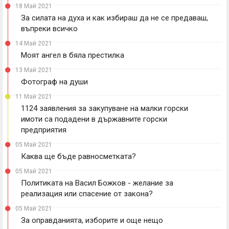
18 Май 2021
За силата на духа и как избираш да не се предаваш,
въпреки всичко
14 Май 2021
Моят ангел в бяла престилка
13 Май 2021
Фотограф на души
11 Май 2021
1124 заявления за закупуване на малки горски
имоти са подадени в държавните горски
предприятия
05 Май 2021
Каква ще бъде равносметката?
05 Май 2021
Политиката на Васил Божков - желание за
реализация или спасение от закона?
05 Май 2021
За оправданията, изборите и още нещо