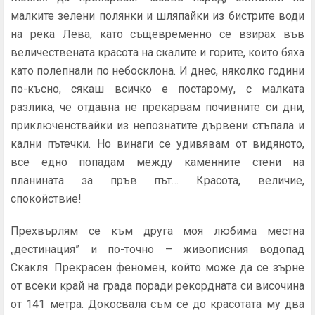
малките зелени полянки и шляпайки из бистрите води
на река Лева, като същевременно се взирах във
величествената красота на скалите и горите, които бяха
като полепнали по небосклона. И днес, няколко години
по-късно, сякаш всичко е постарому, с малката
разлика, че отдавна не прекарвам почивните си дни,
приключенствайки из непознатите дървени стъпала и
кални пътечки. Но винаги се удивявам от видяното,
все едно попадам между каменните стени на
планината за пръв път… Красота, величие,
спокойствие!
Прехвърлям се към друга моя любима местна
„дестинация” и по-точно – живописния водопад
Скакля. Прекрасен феномен, който може да се зърне
от всеки край на града поради рекордната си височина
от 141 метра. Докосвала съм се до красотата му два