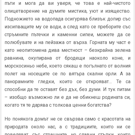
пъти и мога да ви уверя, че това е най-чистото
олицетворение на думите мистика, уют и изящество.
Подножието на водопада осигурява близък допир със
изсипващите му се води, а след като се преборите със
стръмните пътечки и каменни сипеи, можете да се
полюбувате и на пейзажа от върха. Горната му част е
като неопитомена дива местност – безкрайна зелена
равнина, окупирана от бродещи наоколо коне, и
морскосиньо небе, което сякаш е погълнато от волния
полет на носещите се по вятъра скални орли. А за
панорамните гледки, които се открояват… Те са
способни да те оставят без дъх, без думи. И тук питам
– изобщо възможно ли е да не обикнеш родината си,
когато тя те дарява с толкова ценни богатства?
Но понякога домът не се свързва само с красотата на
природата около нас, а с традициите, които ни се
повеляват, със страшните, но славни стъпки, които