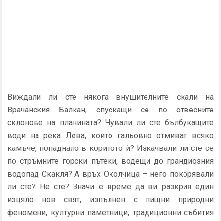
Виждали ли сте някога внушителните скали на
Врачанския Балкан, спускащи се по отвесните
склонове на планината? Чували ли сте бълбукащите
води на река Лева, които гальовно отмиват всяко
камъче, попаднало в коритото ѝ? Изкачвали ли сте се
по стръмните горски пътеки, водещи до грандиозния
водопад Скакля? А връх Околчица – него покорявали
ли сте? Не сте? Значи е време да ви разкрия един
изцяло нов свят, изпълнен с пищни природни
феномени, културни паметници, традиционни събития