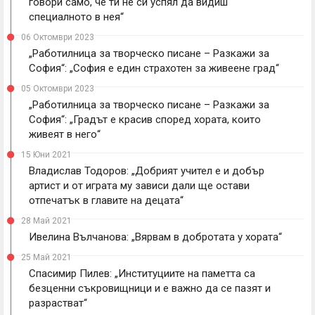
говори само, че ти не си успял да видиш
специалното в нея“
06 Октомври 2023
„Работилница за творческо писане – Разкажи за
София“: „София е един страхотен за живеене град“
05 Октомври 2023
„Работилница за творческо писане – Разкажи за
София“: „Градът е красив според хората, които
живеят в него“
15 Юни 2021
Владислав Тодоров: „Добрият учител е и добър
артист и от играта му зависи дали ще остави
отпечатък в главите на децата“
28 Май 2021
Ивелина Вълчанова: „Вярвам в добротата у хората“
25 Май 2021
Спасимир Пилев: „Институциите на паметта са
безценни съкровищници и е важно да се пазят и
разрастват“