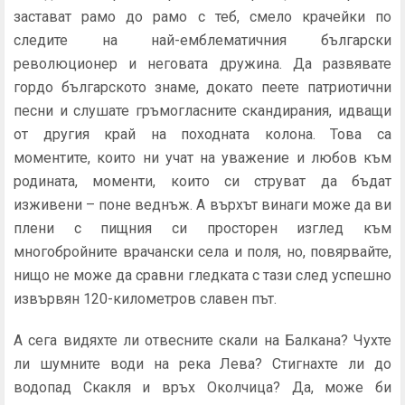
застават рамо до рамо с теб, смело крачейки по
следите на най-емблематичния български
революционер и неговата дружина. Да развявате
гордо българското знаме, докато пеете патриотични
песни и слушате гръмогласните скандирания, идващи
от другия край на походната колона. Това са
моментите, които ни учат на уважение и любов към
родината, моменти, които си струват да бъдат
изживени – поне веднъж. А върхът винаги може да ви
плени с пищния си просторен изглед към
многобройните врачански села и поля, но, повярвайте,
нищо не може да сравни гледката с тази след успешно
извървян 120-километров славен път.
А сега видяхте ли отвесните скали на Балкана? Чухте
ли шумните води на река Лева? Стигнахте ли до
водопад Скакля и връх Околчица? Да, може би