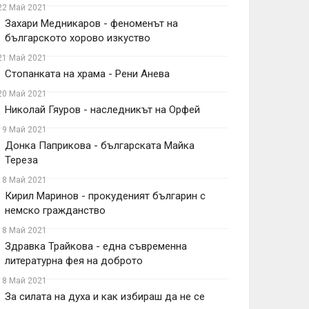
22 Май 2021
Захари Медникаров - феноменът на
българското хорово изкуство
21 Май 2021
Стопанката на храма - Рени Анева
20 Май 2021
Николай Гяуров - наследникът на Орфей
19 Май 2021
Донка Паприкова - българската Майка
Тереза
18 Май 2021
Кирил Маринов - прокуденият българин с
немско гражданство
18 Май 2021
Здравка Трайкова - една съвременна
литературна фея на доброто
18 Май 2021
За силата на духа и как избираш да не се