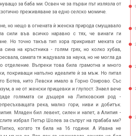
уващо за баба ми. Освен че за първи път излязла от
 екзотично преживяване за едно селско момиче.
не, но нещо в огнената ѝ женска природа смущавало
ла сили във всичко наравно с тях, че винаги ги
не. Но точно такъв тип хора прикриват меката си
 сина на кръстника - голям грях, но колко хубав,
есвала, самата тя жадувала за наука, но не могла да
о отделение. Въпреки това била грамотна и много
ки, покриващи напълно идеалите ѝ за мъж. Но питал
то Ботев, нито Левски имало в Горно Озирово. Със
азум, а не от женски прищевки и глупост. Знаел вече
даде голямата си дъщеря на Липковския род -
пресъхващата река, малко гори, ниви и добитък.
пия. Младен бил левент, силен и напет, а Алипия -
мислите избрал Петър Шолев за съпруг на прабаба ми?
Липко, когато тя била на 16 години. А Ивана не