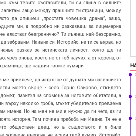
амо към твоите съставители, ти си глина в силните
е запитам, защо между прашните ти страници, между
ясто да опишеш „простата човешка драма”, защо,
едците ми, а подробно ни разказваш за лицемерна
 че властват безгранично? Ти лъжеш най-безсрамно,
да забравим. Наивна си, Историйо, не ти се вярва, но
наяве разказ за истинската личност, която ще ти
 чрез онова, което не от теб научих, а от корена, от
Н
зсрамнице, ще надвия твоите кумири.
да ме привлече, да изтръгне от душата ми названието
тегли моето сърце - село Горно Озирово, откъдето
домът, пазител на спомена за неговите обитатели, а
ли върху няколко гроба, мъхът убедително превзема
м имена. Но на мен не ми е нужно да ги чета, аз ги
моята история. Там почива прабаба ми Ивана. Тя не е
нито обществен деец, но в съществото ѝ е била
ва жизнена енергия, че всеки твой кумир, Историйо,