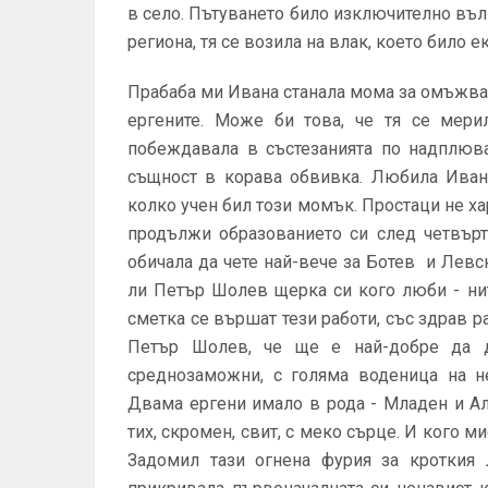
в село. Пътуването било изключително вълн
региона, тя се возила на влак, което било
Прабаба ми Ивана станала мома за омъжва
ергените. Може би това, че тя се мери
побеждавала в състезанията по надплюва
същност в корава обвивка. Любила Ивана
колко учен бил този момък. Простаци не хар
продължи образованието си след четвърт
обичала да чете най-вече за Ботев и Левс
ли Петър Шолев щерка си кого люби - ни
сметка се вършат тези работи, със здрав р
Петър Шолев, че ще е най-добре да 
среднозаможни, с голяма воденица на не
Двама ергени имало в рода - Младен и Али
тих, скромен, свит, с меко сърце. И кого 
Задомил тази огнена фурия за кроткия 