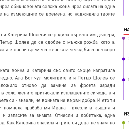
 чрез обикновената селска жена, чрез силата на една
те на изменящите се времена, но надживяла твоите
Н
тър и Катерина Шолеви се родила първата им дъщеря,
 Петър Шолев да се сдобие с мъжка рожба, като в
и, а в онези времена женската челяд била по-скоро
ската война и Катерина със свито сърце изпратила
следно. Ала Бог чул молитвите ѝ и Петър Шолев се
аложило отново да замине за фронта заради
 село, жените притискали изплашените си чеда, а и
те си - знаели, че войната не върви добре. И ето ти
ги помнела прабаба ми Ивана - влезли в къщата и
И
о и запасите за зимата. Отнесли и добитъка, една
д. Как Катерина опазила и трите си деца, не знам, но