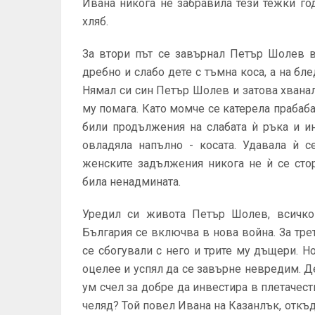
Ивана никога не забравила тези тежки го
хляб.
За втори път се завърнал Петър Шолев в
дребно и слабо дете с тъмна коса, а на бл
Нямал си син Петър Шолев и затова хванал
му помага. Като момче се катерела прабаба 
били продължения на слабата ѝ ръка и и
овладяла напълно - косата. Удавала ѝ с
женските задължения никога не ѝ се стор
била ненадмината.
Уредил си живота Петър Шолев, всичко
България се включва в нова война. За тре
се сбогували с него и трите му дъщери. Н
оцелее и успял да се завърне невредим. Д
ум счел за добре да инвестира в плетачест
челяд? Той повел Ивана на Казанлък, откъ