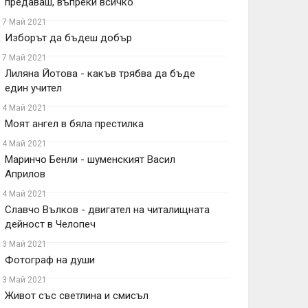
предаваш, въпреки всичко
17 Май 2021
Изборът да бъдеш добър
17 Май 2021
Лиляна Йотова - какъв трябва да бъде
един учител
14 Май 2021
Моят ангел в бяла престилка
14 Май 2021
Маринчо Бенли - шуменският Васил
Априлов
14 Май 2021
Славчо Вълков - двигател на читалищната
дейност в Челопеч
13 Май 2021
Фотограф на души
13 Май 2021
Живот със светлина и смисъл