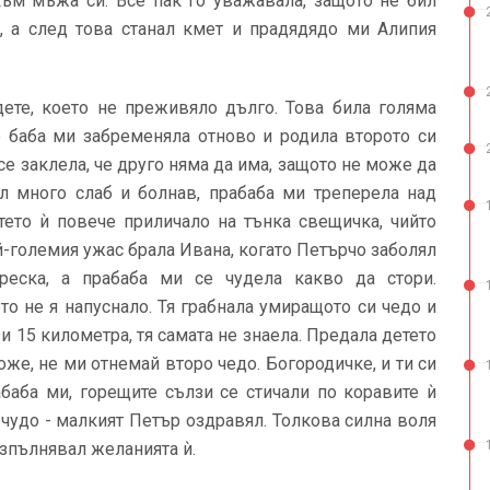
към мъжа си. Все пак го уважавала, защото не бил
, а след това станал кмет и прадядядо ми Алипия
дете, което не преживяло дълго. Това била голяма
е баба ми забременяла отново и родила второто си
 се заклела, че друго няма да има, защото не може да
ил много слаб и болнав, прабаба ми треперела над
тето ѝ повече приличало на тънка свещичка, чийто
й-големия ужас брала Ивана, когато Петърчо заболял
реска, а прабаба ми се чудела какво да стори.
то не я напуснало. Тя грабнала умиращото си чедо и
и 15 километра, тя самата не знаела. Предала детето
оже, не ми отнемай второ чедо. Богородичке, и ти си
абаба ми, горещите сълзи се стичали по коравите ѝ
е чудо - малкият Петър оздравял. Толкова силна воля
 изпълнявал желанията ѝ.