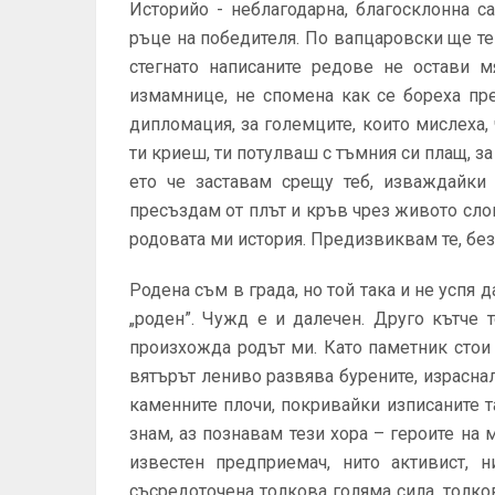
Историйо - неблагодарна, благосклонна с
ръце на победителя. По вапцаровски ще т
стегнато написаните редове не остави м
измамнице, не спомена как се бореха пр
дипломация, за големците, които мислеха,
ти криеш, ти потулваш с тъмния си плащ, за 
ето че заставам срещу теб, изваждайки 
пресъздам от плът и кръв чрез живото слово,
родовата ми история. Предизвиквам те, бе
Родена съм в града, но той така и не успя 
„роден”. Чужд е и далечен. Друго кътче 
произхожда родът ми. Като паметник стои 
вятърът лениво развява бурените, израсна
каменните плочи, покривайки изписаните та
знам, аз познавам тези хора – героите на 
известен предприемач, нито активист, 
съсредоточена толкова голяма сила, толко