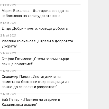
06 Юни 2021
Мария Бакалова - българска звезда на
небосклона на холивудското кино
05 Юни 2021
Дядо Добри - името, носещо доброта
28 Май 2021
Ивелина Вълчанова: „Вярвам в добротата
у хората“
27 Май 2021
Стефка Евтимова: „С тези големи сърца
пак ще помагаме!”
25 Май 2021
Спасимир Пилев: „Институциите на
паметта са безценни съкровищници и е
важно да се пазят и разрастват“
24 Май 2021
Бай Петър - „Пазител на старини в
Казанлъшка околия“