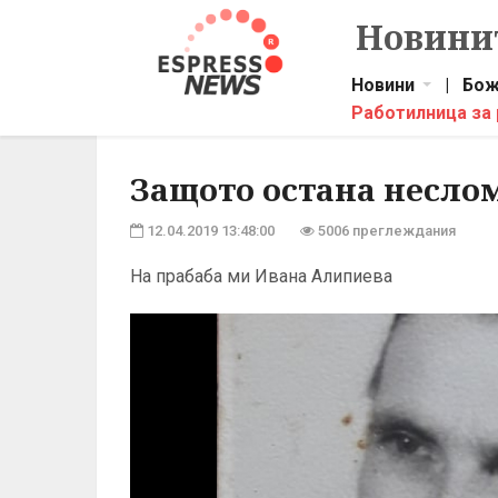
Новинит
Новини
|
Бож
Работилница за
Защото остана несло
12.04.2019 13:48:00
5006 преглеждания
На прабаба ми Ивана Алипиева