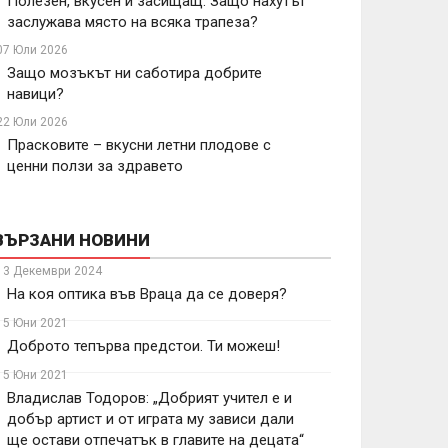
Полезен, вкусен и засищащ: Защо нахутът
заслужава място на всяка трапеза?
07 Юли 2026
Защо мозъкът ни саботира добрите
навици?
22 Юли 2026
Прасковите – вкусни летни плодове с
ценни ползи за здравето
ВЪРЗАНИ НОВИНИ
13 Декември 2024
На коя оптика във Враца да се доверя?
15 Юни 2021
Доброто тепърва предстои. Ти можеш!
15 Юни 2021
Владислав Тодоров: „Добрият учител е и
добър артист и от играта му зависи дали
ще остави отпечатък в главите на децата“