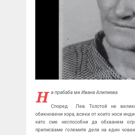
Н
а прабаба ми Ивана Алипиева
Според Лев Толстой не великит
обикновени хора, всеки от които носи инди
като сме неспособни да обхванем огр
приписваме големите дела на един човек