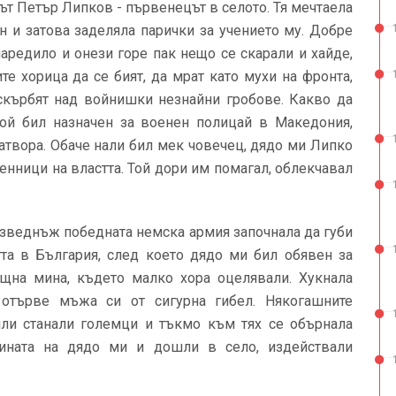
ът Петър Липков - първенецът в селото. Тя мечтаела
ен и затова заделяла парички за учението му. Добре
аредило и онези горе пак нещо се скарали и хайде,
ите хорица да се бият, да мрат като мухи на фронта,
 скърбят над войнишки незнайни гробове. Какво да
 Той бил назначен за военен полицай в Македония,
атвора. Обаче нали бил мек човечец, дядо ми Липко
енници на властта. Той дори им помагал, облекчавал
изведнъж победната немска армия започнала да губи
тта в България, след което дядо ми бил обявен за
щна мина, където малко хора оцелявали. Хукнала
отърве мъжа си от сигурна гибел. Някогашните
ли станали големци и тъкмо към тях се обърнала
рината на дядо ми и дошли в село, издействали