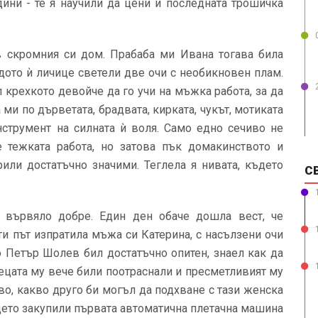
дини - те я научили да цени и последната трошичка
 скромния си дом. Прабаба ми Ивана тогава била
едото ѝ личице светели две очи с необикновен плам.
 крехкото девойче да го учи на мъжка работа, за да
ми по дърветата, брадвата, кирката, чукът, мотиката
нструмент на силната ѝ воля. Само едно сечиво не
е тежката работа, но затова пък домакинството и
или достатъчно значими. Теглела я нивата, където
С
 вървяло добре. Един ден обаче дошла вест, че
ти път изпратила мъжа си Катерина, с насълзени очи
о Петър Шолев бил достатъчно опитен, знаел как да
ецата му вече били поотраснали и пресметливият му
во, какво друго би могъл да подхване с тази женска
дето закупили първата автоматична плетачна машина