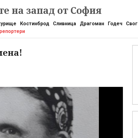
е на запад от София
урище
Костинброд
Сливница
Драгоман
Годеч
Свог
 репортери
мена!