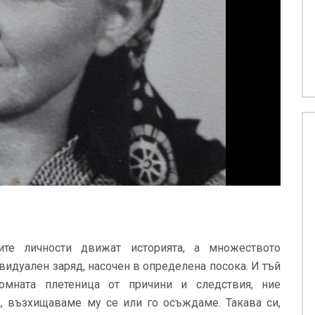
е личности движат историята, а множеството
видуален заряд, насочен в определена посока. И тъй
омната плетеница от причини и следствия, ние
, възхищаваме му се или го осъждаме. Такава си,