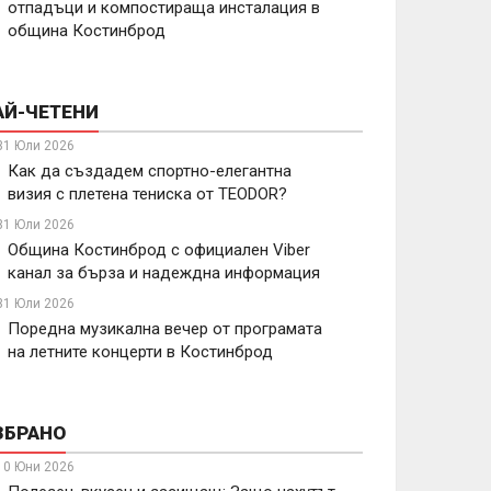
отпадъци и компостираща инсталация в
община Костинброд
АЙ-ЧЕТЕНИ
31 Юли 2026
Как да създадем спортно-елегантна
визия с плетена тениска от TEODOR?
31 Юли 2026
Община Костинброд с официален Viber
канал за бърза и надеждна информация
31 Юли 2026
Поредна музикална вечер от програмата
на летните концерти в Костинброд
ЗБРАНО
10 Юни 2026