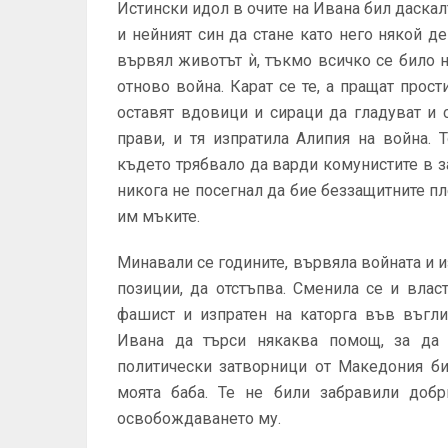
Истински идол в очите на Ивана бил даскал
и нейният син да стане като него някой д
вървял животът ѝ, тъкмо всичко се било н
отново война. Карат се те, а пращат прост
оставят вдовици и сираци да гладуват и
прави, и тя изпратила Алипия на война.
където трябвало да варди комунистите в з
никога не посегнал да бие беззащитните пл
им мъките.
Минавали се годините, вървяла войната и 
позиции, да отстъпва. Сменила се и влас
фашист и изпратен на каторга във въгли
Ивана да търси някаква помощ, за да 
политически затворници от Македония би
моята баба. Те не били забравили доб
освобождаването му.