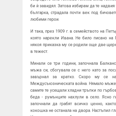
би ѝ завидял. Затова избирам да те надвия
българка, страдала почти век под бичове
любими герои.
И така, през 1909 г. в семейството на Пе
която нарекли Ивана. Не било писано на
някоя приказка му се родили още две щерк
в тежест.
Минали се три години, започнала Балкан
мъжа си, сбогувала се с него като за по
завърнал за кратко. Скоро му се н
Междусъюзническата война. Нямало мъже в
самите те усещали хладни тръпки по гърбове
беда - румънците нахлули в село. Ясно 
започнали да грабят всичко ценно, какт
кокошка не останала на двора. Настъпил гла