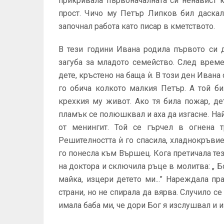
прикривала първоначалната си ненавист 
прост. Чичо му Петър Липков бил даскал
започнал работа като писар в кметството.
В тези години Ивана родила първото си 
загуба за младото семейство. След врем
дете, кръстено на баща ѝ. В този ден Ивана
го обича колкото малкия Петър. А той б
крехкия му живот. Ако тя била пожар, де
пламък се полюшквал и аха да изгасне. На
от менингит. Той се гърчел в огнена т
Решителността ѝ го спасила, хладнокръвие
го понесла към Вършец. Кога претичала тез
на доктора и сключила ръце в молитва: „ Б
майка, изцери детето ми...” Нареждала пр
страни, но не спирала да вярва. Случило с
имала баба ми, че дори Бог я изслушвал и