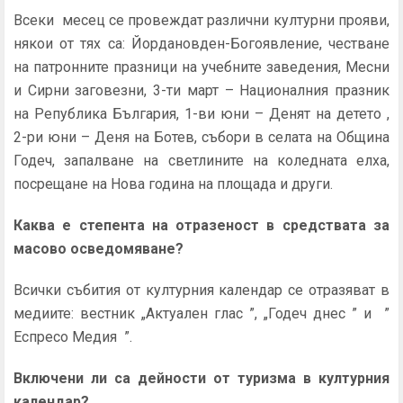
Всеки месец се провеждат различни културни прояви,
някои от тях са: Йордановден-Богоявление, честване
на патронните празници на учебните заведения, Месни
и Сирни заговезни, 3-ти март – Националния празник
на Република България, 1-ви юни – Денят на детето ,
2-ри юни – Деня на Ботев, събори в селата на Община
Годеч, запалване на светлините на коледната елха,
посрещане на Нова година на площада и други.
Каква е степента на отразеност в средствата за
масово осведомяване?
Всички събития от културния календар се отразяват в
медиите: вестник „Актуален глас ”, „Годеч днес ” и ”
Еспресо Медия ”.
Включени ли са дейности от туризма в културния
календар?