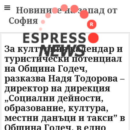
Новините на запад от
София
За културния календар и
туристически потенциал
на Община Годеч,
разказва Надя Тодорова –
директор на дирекция
„Социални дейности,
образование, култура,
местни данъци и такси” в
Община Годеч, в едно