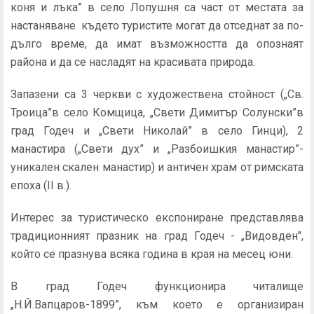
коня и лъка” в село Лопушня са част от местата за
настаняване където туристите могат да отседнат за по-
дълго време, да имат възможността да опознаят
района и да се насладят на красивата природа.
Запазени са 3 черкви с художествена стойност („Св.
Троица”в село Комщица, „Свети Димитър Солунски”в
град Годеч и „Свети Николай” в село Гинци), 2
манастира („Свети дух” и „Разбоишкия манастир”-
уникален скален манастир) и античен храм от римската
епоха (II в.).
Интерес за туристическо експониране представлява
традиционният празник на град Годеч - „Видовден",
който се празнува всяка година в края на месец юни.
В град Годеч функционира читалище
„Н.Й.Вапцаров-1899”, към което е организиран