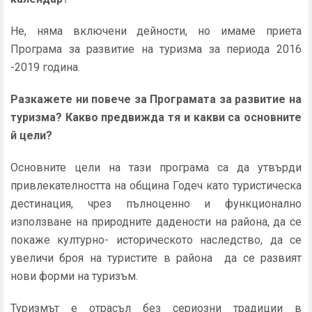
Не, няма включени дейности, но имаме приета
Програма за развитие на туризма за периода 2016
-2019 година.
Разкажете ни повече за Програмата за развитие на
туризма? Какво предвижда тя и какви са основните
й цели
?
Основните цели на тази програма са да утвърди
привлекателността на община Годеч като туристическа
дестинация, чрез пълноценно и функционално
използване на природните дадености на района, да се
покаже културно- историческото наследство, да се
увеличи броя на туристите в района да се развият
нови форми на туризъм.
Туризмът е отрасъл без сериозни традиции в