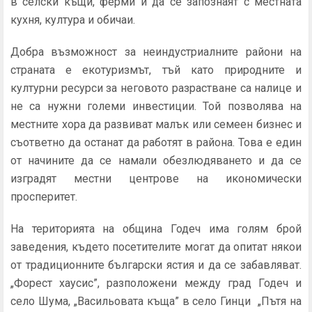
в селски къщи, ферми и да се запознаят с местната
кухня, култура и обичаи.
Добра възможност за неиндустриалните райони на
страната е екотуризмът, тъй като природните и
културни ресурси за неговото разрастване са налице и
не са нужни големи инвестиции. Той позволява на
местните хора да развиват малък или семеен бизнес и
съответно да останат да работят в района. Това е един
от начините да се намали обезлюдяването и да се
изградят местни центрове на икономически
просперитет.
На територията на община Годеч има голям брой
заведения, където посетителите могат да опитат някои
от традиционните български ястия и да се забавляват.
„Форест хаусис”, разположени между град Годеч и
село Шума, „Васильовата къща” в село Гинци „Пътя на