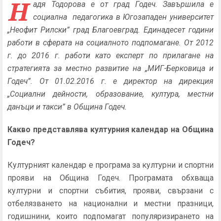
Н
адя Тодорова е от град Годеч. Завършила е
социална педагогика в Югозападен университет
„Неофит Рилски” град Благоевград. Единадесет години
работи в сферата на социалното подпомагане. От 2012
г. до 2016 г. работи като експерт по прилагане на
стратегията за местно развитие на „МИГ-Берковица и
Годеч”. От 01.02.2016 г. е директор на дирекция
„Социални дейности, образование, култура, местни
данъци и такси” в Община Годеч.
Какво представлява културния календар на Община
Годеч?
Културният календар е програма за културни и спортни
прояви на Община Годеч. Програмата обхваща
културни и спортни събития, прояви, свързани с
отбелязването на национални и местни празници,
годишнини, които подпомагат популяризирането на