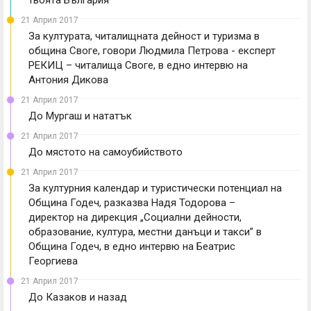
твоята България”
21 Април 2017
За културата, читалищната дейност и туризма в
община Своге, говори Людмила Петрова - експерт
РЕКИЦ – читалища Своге, в едно интервю на
Антония Дикова
21 Април 2017
До Мургаш и нататък
21 Април 2017
До мястото на самоубийството
21 Април 2017
За културния календар и туристически потенциал на
Община Годеч, разказва Надя Тодорова –
директор на дирекция „Социални дейности,
образование, култура, местни данъци и такси” в
Община Годеч, в едно интервю на Беатрис
Георгиева
21 Април 2017
До Казаков и назад