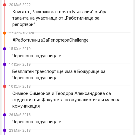
20 Май 2022
Книгата „Разкажи за твоята България“ събра
таланта на участници от „Работилница за
репортери“
27 Април 2020
#РаботилницаЗаРепортериChallenge
15 Юни 2019
Черешова задушница е
14 Юни 2019
Безплатен транспорт ще има в Божурище за
Черешова задушница
10 Юли 2018
Симеон Симеонов и Теодора Александрова са
студенти във Факултета по журналистика и масова
комуникация
26 Май 2018
Черешова задушница е
23 Май 2018