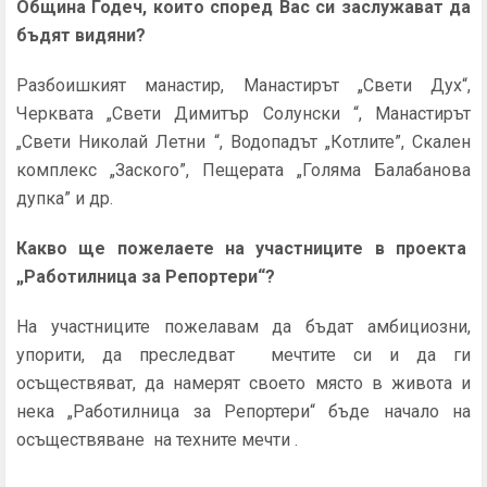
Община Годеч, които според Вас си заслужават да
бъдят видяни?
Разбоишкият манастир, Манастирът „Свети Дух“,
Черквата „Свети Димитър Солунски “, Манастирът
„Свети Николай Летни “, Водопадът „Котлите”, Скален
комплекс „Заского”, Пещерата „Голяма Балабанова
дупка” и др.
Какво ще пожелаете на участниците в проекта
„Работилница за Репортери“
?
На участниците пожелавам да бъдат амбициозни,
упорити, да преследват мечтите си и да ги
осъществяват, да намерят своето място в живота и
нека „Работилница за Репортери“ бъде начало на
осъществяване на техните мечти .