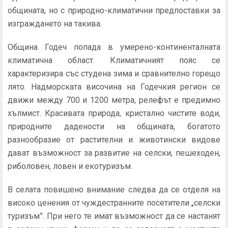
общината, но с природно-климатични предпоставки за
изграждането на такива.
Община Годеч попада в умерено-континенталната
климатична област. Климатичният пояс се
характеризира със студена зима и сравнително горещо
лято. Надморската височина на Годечкия регион се
движи между 700 и 1200 метра, релефът е предимно
хълмист. Красивата природа, кристално чистите води,
природните дадености на общината, богатото
разнообразие от растителни и животински видове
дават възможност за развитие на селски, пешеходен,
риболовен, ловен и екотуризъм.
В селата повишено внимание следва да се отделя на
високо ценения от чуждестранните посетители „селски
туризъм”. При него те имат възможност да се настанят