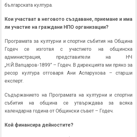
българската култура.
Кои участват в неговото създаване, приемане и има
ли участие на граждани НПО организации?
Програмата за културни и спортни събития на Община
Годеч се изготвя с участието на общинска
администрация, представители на НЧ
„Н.Й.Вапцаров-1899” – Годеч. В дирекцията ми пряко за
ресор култура отговаря Ани Аспарухова – старши
експерт.
Съдържанието на Програмата на културни и спортни
събития на община се утвърждава за всяка
календарна година от Общински съвет – Годеч.
Кой финансира дейностите?