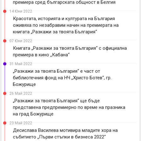
премиера сред българската общност в Белгия
14 Юни 2022
Красотата, историята и културата на България
оживяха по незабравим начин на премиерата на
книгата „Разкажи за твоята България“
07 Юни 2022
Книгата „Разкажи за твоята България“ с официална
премиера в кино „Кабана“
31 Май 2022
„Разкажи за твоята България“ е част от
библиотечния фонд на НЧ „Христо Ботев“, гр.
Божурище
26 Май 2022
„Разкажи за твоята България“ ще бъде
представена предпремиерно по време на празника
на град Божурище
23 Май 2022
Десислава Василева мотивира младите хора на
събитието „Първи стъпки в бизнеса 2022“