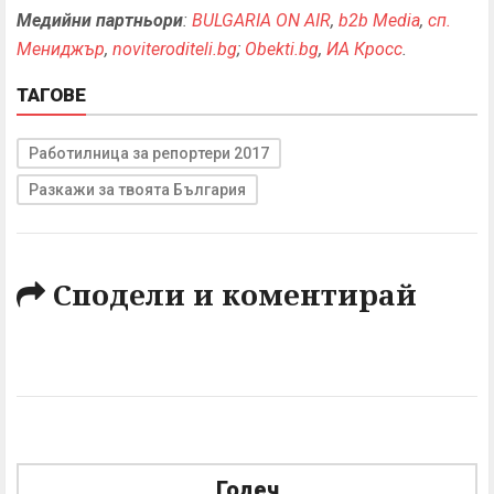
Медийни партньори
:
BULGARIA ON AIR
,
b2b Мedia
,
сп.
Мениджър
,
noviteroditeli.bg
;
Obekti.bg
,
ИА Кросс
.
ТАГОВЕ
Работилница за репортери 2017
Разкажи за твоята България
Сподели и коментирай
Годеч