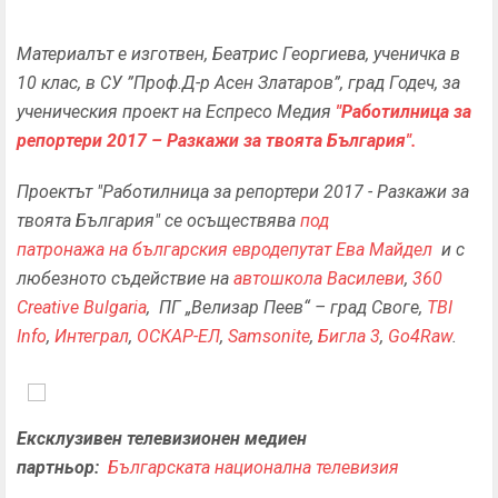
Материалът е изготвен,
Беатрис Георгиева, ученичка в
10 клас, в СУ ”Проф.Д-р Асен Златаров”, град Годеч,
за
ученическия проект на Еспресо Медия
"Работилница за
репортери 2017 – Разкажи за твоята България".
Проектът "Работилница за репортери 2017 - Разкажи за
твоята България" се осъществява
под
патронажа на българския евродепутат Ева Майдел
и с
любезното съдействие на
автошкола Василеви
,
360
Creative Bulgaria
, ПГ „Велизар Пеев“ – град Своге,
TBI
Info
,
Интеграл
,
ОСКАР-ЕЛ
,
Samsonite
,
Бигла 3
,
Go4Raw
.
Ексклузивен телевизионен медиен
партньор:
Българската национална телевизия