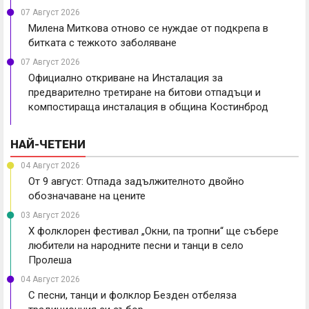
07 Август 2026
Милена Миткова отново се нуждае от подкрепа в
битката с тежкото заболяване
07 Август 2026
Официално откриване на Инсталация за
предварително третиране на битови отпадъци и
компостираща инсталация в община Костинброд
НАЙ-ЧЕТЕНИ
04 Август 2026
От 9 август: Отпада задължителното двойно
обозначаване на цените
03 Август 2026
X фолклорен фестивал „Окни, па тропни“ ще събере
любители на народните песни и танци в село
Пролеша
04 Август 2026
С песни, танци и фолклор Безден отбеляза