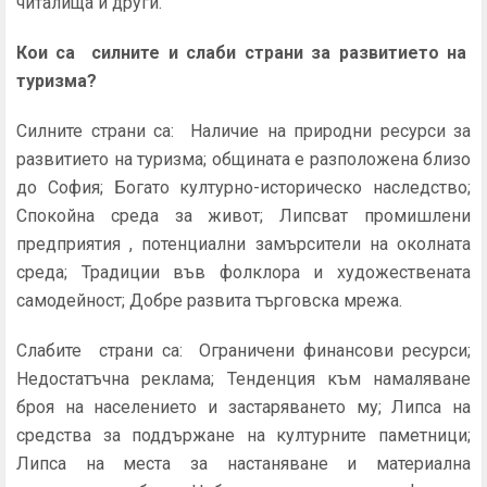
читалища и други.
Кои са силните и слаби страни за развитието на
туризма?
Силните страни са: Наличие на природни ресурси за
развитието на туризма; общината е разположена близо
до София; Богато културно-историческо наследство;
Спокойна среда за живот; Липсват промишлени
предприятия , потенциални замърсители на околната
среда; Традиции във фолклора и художествената
самодейност; Добре развита търговска мрежа.
Слабите страни са: Ограничени финансови ресурси;
Недостатъчна реклама; Тенденция към намаляване
броя на населението и застаряването му; Липса на
средства за поддържане на културните паметници;
Липса на места за настаняване и материална