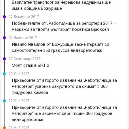
Безплатен транспорт за Черешова задушница ще
има в община Божурище
22 Декември 2017
Победителите от „Работилница за репортери 2017 –
Разкажи за твоята България” посетиха Брюксел
20 Ноември 2017
Ивайло Ивайлов от Божурище засне първият си
самостоятелен 360 градусов видеорепортаж
27 Септември 2017
Моят стаж в БНТ 2
29 Юли 2017
Призьорите от второто издание на „Работилница за
Репортери“ усвоиха изкуството да снимат с 360
градусова камера
27 Юли 2017
Призьорите от второто издание на „Работилница за
Репортери“ ще заснемат своя първи 360 градусов
видеорепортаж
03 Май 2017