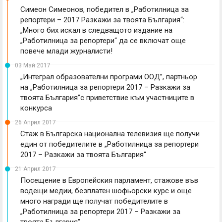
Симеон Симеонов, победител в „Работилница за
репортери – 2017 Разкажи за твоята България“:
„Много бих искал в следващото издание на
„Работилница за репортери“ да се включат още
повече млади журналисти!
03 Май 2017
„Интеграл образователни програми ООД’’, партньор
на „Работилница за репортери 2017 – Разкажи за
твоята България”с приветствие към участниците в
конкурса
26 Април 2017
Стаж в Българска национална телевизия ще получи
един от победителите в „Работилница за репортери
2017 – Разкажи за твоята България“
21 Април 2017
Посещение в Европейския парламент, стажове във
водещи медии, безплатен шофьорски курс и още
много награди ще получат победителите в
„Работилница за репортери 2017 – Разкажи за