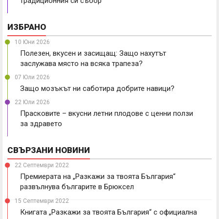
традиционния си събор
ИЗБРАНО
10 Юни 2026
Полезен, вкусен и засищащ: Защо нахутът
заслужава място на всяка трапеза?
07 Юли 2026
Защо мозъкът ни саботира добрите навици?
22 Юли 2026
Прасковите – вкусни летни плодове с ценни ползи
за здравето
СВЪРЗАНИ НОВИНИ
22 Септември 2022
Премиерата на „Разкажи за твоята България“
развълнува българите в Брюксел
15 Септември 2022
Книгата „Разкажи за твоята България“ с официална