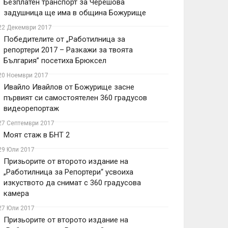
Безплатен транспорт за Черешова
задушница ще има в община Божурище
22 Декември 2017
Победителите от „Работилница за
репортери 2017 – Разкажи за твоята
България” посетиха Брюксел
20 Ноември 2017
Ивайло Ивайлов от Божурище засне
първият си самостоятелен 360 градусов
видеорепортаж
27 Септември 2017
Моят стаж в БНТ 2
29 Юли 2017
Призьорите от второто издание на
„Работилница за Репортери“ усвоиха
изкуството да снимат с 360 градусова
камера
27 Юли 2017
Призьорите от второто издание на