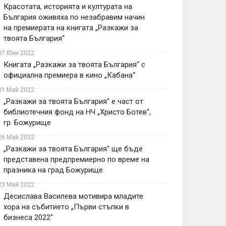
Красотата, историята и културата на
България оживяха по незабравим начин
на премиерата на книгата „Разкажи за
твоята България“
07 Юни 2022
Книгата „Разкажи за твоята България“ с
официална премиера в кино „Кабана“
31 Май 2022
„Разкажи за твоята България“ е част от
библиотечния фонд на НЧ „Христо Ботев“,
гр. Божурище
26 Май 2022
„Разкажи за твоята България“ ще бъде
представена предпремиерно по време на
празника на град Божурище
23 Май 2022
Десислава Василева мотивира младите
хора на събитието „Първи стъпки в
бизнеса 2022“