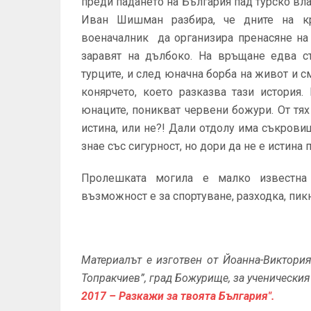
преди падането на България пад турско вл
Иван Шишман разбира, че дните на кр
военачалник да организира пренасяне на
заравят на дълбоко. На връщане едва с
турците, и след юначна борба на живот и с
конярчето, което разказва тази история.
юнаците, поникват червени божури. От тя
истина, или не?! Дали отдолу има съкрови
знае със сигурност, но дори да не е истина
Пролешката могила е малко известна 
възможност е за спортуване, разходка, пикн
Материалът е изготвен от
Йоанна-Виктори
Топракчиев
”, град Божурище,
за ученически
2017 – Разкажи за твоята България".