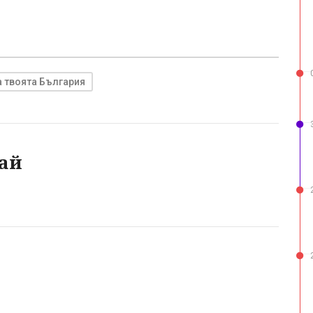
а твоята България
ай