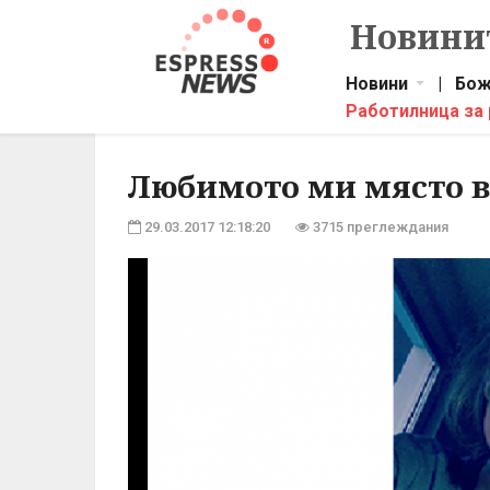
Новинит
Новини
|
Бож
Работилница за
Любимото ми място в
29.03.2017 12:18:20
3715 преглеждания