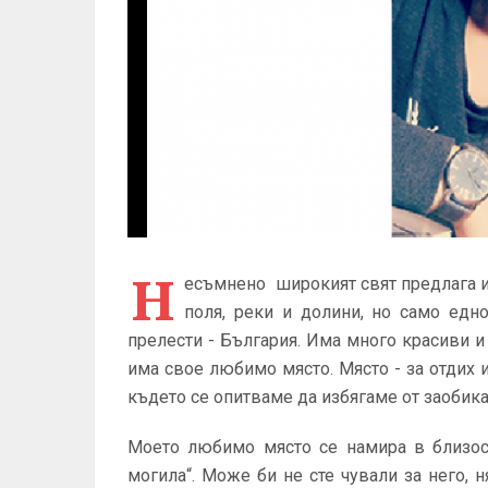
Н
есъмнено широкият свят предлага из
поля, реки и долини, но само едн
прелести - България. Има много красиви и
има свое любимо място. Място - за отдих 
където се опитваме да избягаме от заобика
Моето любимо място се намира в близост
могила“. Може би не сте чували за него,