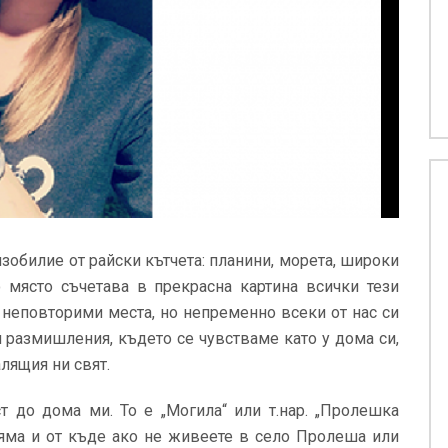
обилие от райски кътчета: планини, морета, широки
о място съчетава в прекрасна картина всички тези
 неповторими места, но непременно всеки от нас си
и размишления, където се чувстваме като у дома си,
лящия ни свят.
 до дома ми. То е „Могила“ или т.нар. „Пролешка
 няма и от къде ако не живеете в сeло Пролеша или