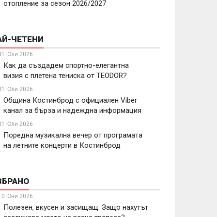
отопление за сезон 2026/2027
АЙ-ЧЕТЕНИ
31 Юли 2026
Как да създадем спортно-елегантна
визия с плетена тениска от TEODOR?
31 Юли 2026
Община Костинброд с официален Viber
канал за бърза и надеждна информация
31 Юли 2026
Поредна музикална вечер от програмата
на летните концерти в Костинброд
ЗБРАНО
10 Юни 2026
Полезен, вкусен и засищащ: Защо нахутът