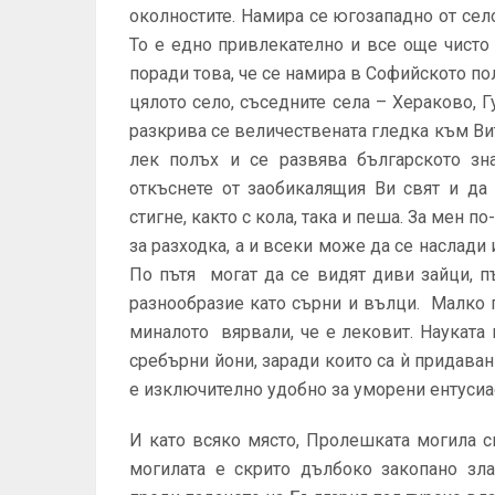
околностите. Намира се югозападно от сел
То е едно привлекателно и все още чисто
поради това, че се намира в Софийското по
цялото село, съседните села – Хераково, 
разкрива се величествената гледка към Ви
лек полъх и се развява българското зн
откъснете от заобикалящия Ви свят и да
стигне, както с кола, така и пеша. За мен п
за разходка, а и всеки може да се наслади 
По пътя могат да се видят диви зайци, 
разнообразие като сърни и вълци. Малко 
миналото вярвали, че е лековит. Науката 
сребърни йони, заради които са ѝ придава
е изключително удобно за уморени ентусиа
И като всяко място, Пролешката могила с
могилата е скрито дълбоко закопано зл