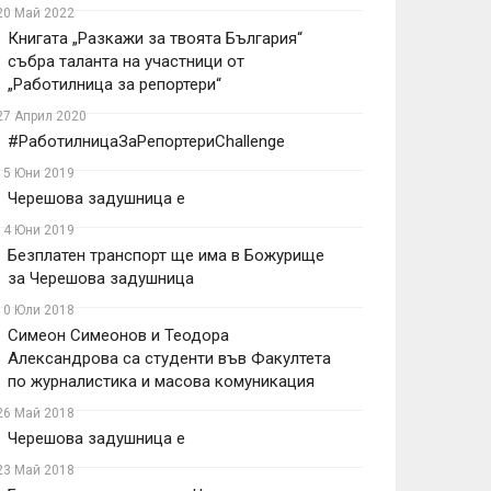
20 Май 2022
Книгата „Разкажи за твоята България“
събра таланта на участници от
„Работилница за репортери“
27 Април 2020
#РаботилницаЗаРепортериChallenge
15 Юни 2019
Черешова задушница е
14 Юни 2019
Безплатен транспорт ще има в Божурище
за Черешова задушница
10 Юли 2018
Симеон Симеонов и Теодора
Александрова са студенти във Факултета
по журналистика и масова комуникация
26 Май 2018
Черешова задушница е
23 Май 2018