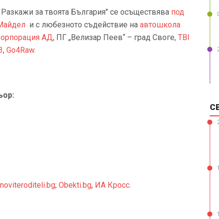
- Разкажи за твоята България" се осъществява
под
 Майдел
и с любезното съдействие на
автошкола
Корпорация АД
, ПГ „Велизар Пеев“ – град Своге,
TBI
3
,
Go4Raw
.
ьор:
С
noviteroditeli.bg
;
Obekti.bg
,
ИА Кросс
.