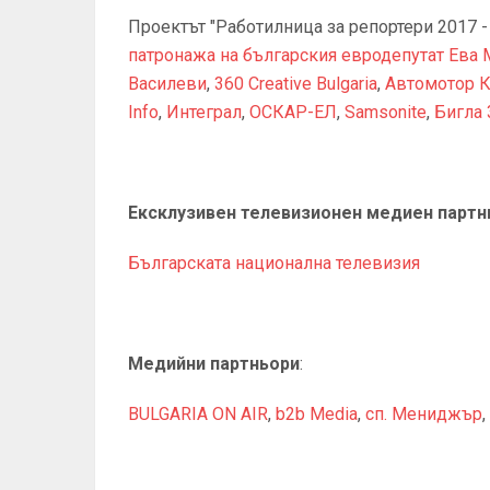
Проектът "Работилница за репортери 2017 
патронажа на българския евродепутат Ева
Василеви
,
360 Creative Bulgaria
,
Автомотор 
Info
,
Интеграл
,
ОСКАР-ЕЛ
,
Samsonite
,
Бигла 
Ексклузивен телевизионен медиен партн
Българската национална телевизия
Медийни партньори
:
BULGARIA ON AIR
,
b2b Мedia
,
сп. Мениджър
,