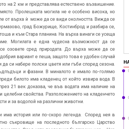
ото на 2 км и представлява естествено възвишение.
 място. Пролешката могила не е особено висока, но
ле от върха ѝ може да се види околността. Вижда се
Гурмазово, град Божурище, Костинброд и разбира се,
тоша и към Стара планина. На върха винаги се усеща
аме. Могилата е една чудесна възможност да се
 се озовете сред природата. До върха може да се
о-добрия вариант е пеша, защото това е удобен случай
Н
и да си набере полски цветя или гъби според сезона.
пъдпъдъци и фазани. В миналото е имало по-голямо
преди билото има кладенец от който извира вода. В
през 21 век доказва, че във водата има наличие на
ни целебни свойства. Разположението на кладенчето
сти и за водопой на различни животни.
и има история или по-скоро легенда. Според нея в
атно съкровище на последното българско Царство