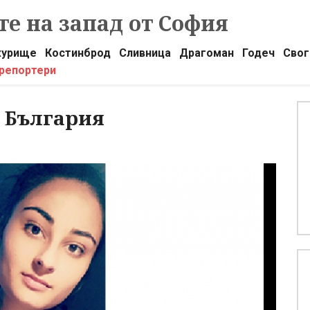
е на запад от София
урище
Костинброд
Сливница
Драгоман
Годеч
Свог
 репортери
 България