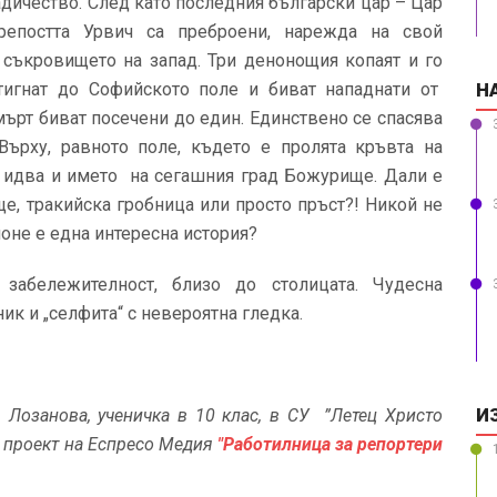
адичество. След като последния български цар – Цар
епостта Урвич са преброени, нарежда на свой
 съкровището на запад. Три денонощия копаят и го
тигнат до Софийското поле и биват нападнати от
Н
мърт биват посечени до един. Единствено се спасява
 Върху, равното поле, където е пролята кръвта на
х идва и името на сегашния град Божурище. Дали е
ще, тракийска гробница или просто пръст?! Никой не
 поне е една интересна история?
забележителност, близо до столицата. Чудесна
ик и „селфита“ с невероятна гледка.
И
я Лозанова
, ученичка в 10 клас, в СУ
”
Летец Христо
я проект на Еспресо Медия
"Работилница за репортери