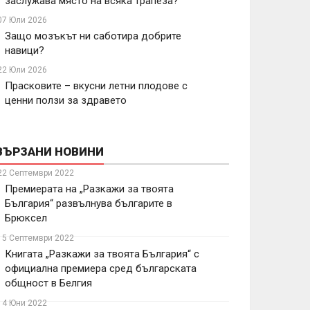
заслужава място на всяка трапеза?
07 Юли 2026
Защо мозъкът ни саботира добрите
навици?
22 Юли 2026
Прасковите – вкусни летни плодове с
ценни ползи за здравето
ВЪРЗАНИ НОВИНИ
22 Септември 2022
Премиерата на „Разкажи за твоята
България“ развълнува българите в
Брюксел
15 Септември 2022
Книгата „Разкажи за твоята България“ с
официална премиера сред българската
общност в Белгия
14 Юни 2022