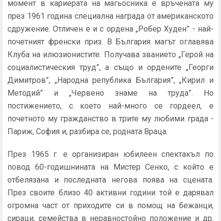
момент в кариерата на магьосника е връчената му
през 1961 година специална награда от американското
сдружение. Отличен е и с ордена „Робер Худен” - най-
почетният френски приз. В България магът оглавява
Клуба на илюзионистите. Получава званието „Герой на
социалистическия труд”, а също и ордените „Георги
Димитров”, „Народна република България”, „Кирил и
Методий” и „Червено знаме на труда”. Но
постижението, с което най-много се гордеел, е
почетното му гражданство в трите му любими града -
Париж, София и, разбира се, родната Враца.
През 1965 г. е организиран юбилеен спектакъл по
повод 60-годишнината на Мистер Сенко, с който е
отбелязана и последната негова поява на сцената.
През своите близо 40 активни години той е дарявал
огромна част от приходите си в помощ на бежанци,
сираци, семейства в неравностойно положение и др.