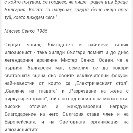
с който пътувам, се гордеех, че пише - роден във Враца,
България. Когато го напуснах, градът беше нищо пред
туй, което виждам сега.”
Мистер Сенко, 1985
Сърцат човек, благодетел и най-вече велик
илюзионист - така хиляди българи помнят и до днес
легендарния врачанин Мистер Сенко. Освен, че е
първият български маг, осмелил се да покори
световната сцена със своите изключителни фокуси,
най-известни от които са „Електрическият стол”,
„Сваляне на главата” и „Разрязване на жена с
циркулярен трион”, той е и горд носител на множество
високи отличия и международни награди.
Благодарение на него България става член и на
Европейската, и на Световната организация на
илюзионистите.