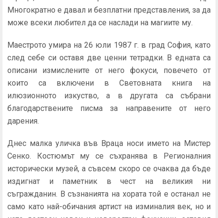
Многократно е давал и безплатни представления, за да
може всеки любител да се наслади на магиите му.
Маестрото умира на 26 юли 1987 г. в град София, като
след себе си оставя две ценни тетрадки. В едната са
описани измислените от него фокуси, повечето от
които са включени в Световната книга на
илюзионното изкуство, а в другата са събрани
благодарствените писма за направените от него
дарения.
Днес малка уличка във Враца носи името на Мистер
Сенко. Костюмът му се съхранява в Регионалния
исторически музей, а съвсем скоро се очаква да бъде
издигнат и паметник в чест на великия ни
съгражданин. В съзнанията на хората той е останал не
само като най-обичания артист на изминалия век, но и