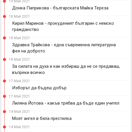
19 Май 2021
Донка Паприкова - българската Майка Тереза
18 Май 2021
Кирил Маринов - прокуденият българин с немско
гражданство
18 Май 2021
Здравка Трайкова - една съвременна литературна
фея на доброто
18 Май 2021
За силата на духа и как избираш да не се предаваш,
въпреки всичко
17 Май 2021
Изборът да бъдеш добър
17 Май 2021
Лиляна Йотова - какъв трябва да бъде един учител
14 Май 2021
Моят ангел в бяла престилка
14 Май 2021