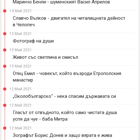
Маринчо Бенли - шуменският Васил Априлов
14 Май 2021
Славчо Вълков - двигател на читалищната дейност
в Челопеч
13 Май 2021
Фотограф на души
13 Май 2021
Живот със светлина и смисъл
13 Май 2021
Отец Емил - човекът, който възроди Етрополския
манастир
12 Май 2021
„Околобългарско“ - нека спасим държавата си
12 Май 2021
Гласът от отвъдното, който само чистата душа
успя да чуе - баба Митра
12 Май 2021
Зографът Борис Донев и защо вярата е жива