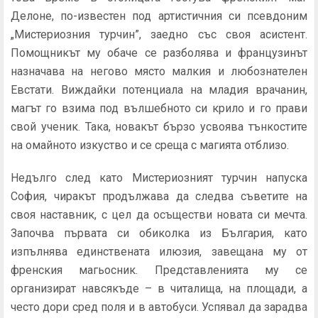
Делоне, по-известен под артистичния си псевдоним
„Мистериозния турчин”, заедно със своя асистент.
Помощникът му обаче се разболява и французинът
назначава на негово място малкия и любознателен
Евстати. Виждайки потенциала на младия врачанин,
магът го взима под вълшебното си крило и го прави
свой ученик. Така, новакът бързо усвоява тънкостите
на омайното изкуство и се среща с магията отблизо.
Недълго след като Мистериозният турчин напуска
София, чиракът продължава да следва съветите на
своя наставник, с цел да осъществи новата си мечта.
Започва първата си обиколка из България, като
изпълнява единствената илюзия, завещана му от
френския магьосник. Представленията му се
организират навсякъде – в читалища, на площади, а
често дори сред поля и в автобуси. Успявал да зарадва