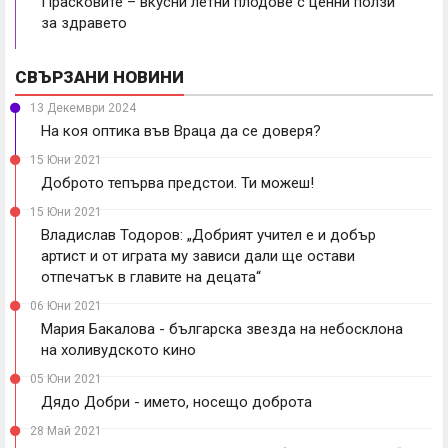
Прасковите – вкусни летни плодове с ценни ползи
за здравето
СВЪРЗАНИ НОВИНИ
13 Декември 2024
На коя оптика във Враца да се доверя?
15 Юни 2021
Доброто тепърва предстои. Ти можеш!
15 Юни 2021
Владислав Тодоров: „Добрият учител е и добър
артист и от играта му зависи дали ще остави
отпечатък в главите на децата“
06 Юни 2021
Мария Бакалова - българска звезда на небосклона
на холивудското кино
05 Юни 2021
Дядо Добри - името, носещо доброта
28 Май 2021