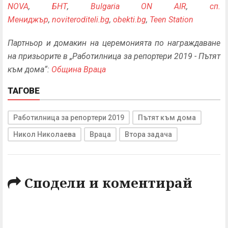
NOVA
,
БНТ
,
Bulgaria ON AIR
,
сп.
Мениджър
,
noviteroditeli.bg
,
obekti.bg
,
Teen Station
Партньор и домакин на церемонията по награждаване
на призьорите в „Работилница за репортери 2019 - Пътят
към дома“:
Община Враца
ТАГОВЕ
Работилница за репортери 2019
Пътят към дома
Никол Николаева
Враца
Втора задача
Сподели и коментирай