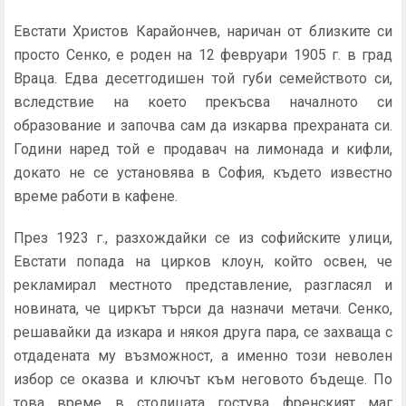
Евстати Христов Карайончев, наричан от близките си
просто Сенко, е роден на 12 февруари 1905 г. в град
Враца. Едва десетгодишен той губи семейството си,
вследствие на което прекъсва началното си
образование и започва сам да изкарва прехраната си.
Години наред той е продавач на лимонада и кифли,
докато не се установява в София, където известно
време работи в кафене.
През 1923 г., разхождайки се из софийските улици,
Евстати попада на цирков клоун, който освен, че
рекламирал местното представление, разгласял и
новината, че циркът търси да назначи метачи. Сенко,
решавайки да изкара и някоя друга пара, се захваща с
отдадената му възможност, а именно този неволен
избор се оказва и ключът към неговото бъдеще. По
това време в столицата гостува френският маг