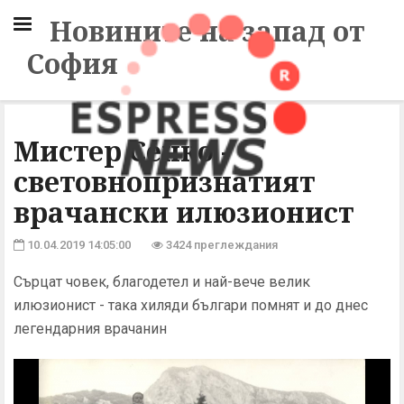
Новините на запад от
София
Мистер Сенко -
световнопризнатият
врачански илюзионист
10.04.2019 14:05:00
3424 преглеждания
Сърцат човек, благодетел и най-вече велик
илюзионист - така хиляди българи помнят и до днес
легендарния врачанин