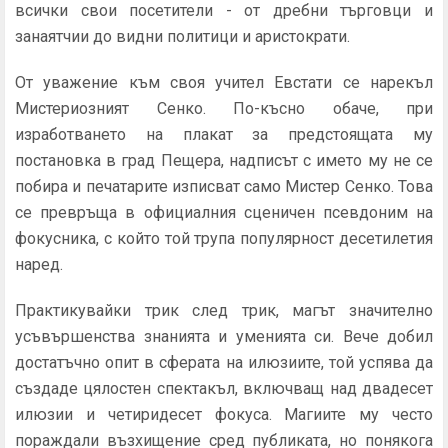
всички свои посетители - от дребни търговци и
занаятчии до видни политици и аристократи.
От уважение към своя учител Евстати се нарекъл
Мистериозният Сенко. По-късно обаче, при
изработването на плакат за предстоящата му
постановка в град Пещера, надписът с името му не се
побира и печатарите изписват само Мистер Сенко. Това
се превръща в официалния сценичен псевдоним на
фокусника, с който той трупа популярност десетилетия
наред.
Практикувайки трик след трик, магът значително
усъвършенства знанията и уменията си. Вече добил
достатъчно опит в сферата на илюзиите, той успява да
създаде цялостен спектакъл, включващ над двадесет
илюзии и четиридесет фокуса. Магиите му често
пораждали възхищение сред публиката, но понякога