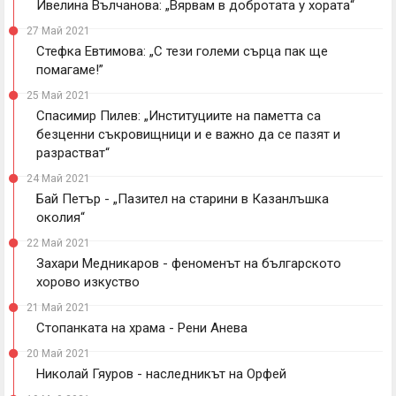
Ивелина Вълчанова: „Вярвам в добротата у хората“
27 Май 2021
Стефка Евтимова: „С тези големи сърца пак ще
помагаме!”
25 Май 2021
Спасимир Пилев: „Институциите на паметта са
безценни съкровищници и е важно да се пазят и
разрастват“
24 Май 2021
Бай Петър - „Пазител на старини в Казанлъшка
околия“
22 Май 2021
Захари Медникаров - феноменът на българското
хорово изкуство
21 Май 2021
Стопанката на храма - Рени Анева
20 Май 2021
Николай Гяуров - наследникът на Орфей