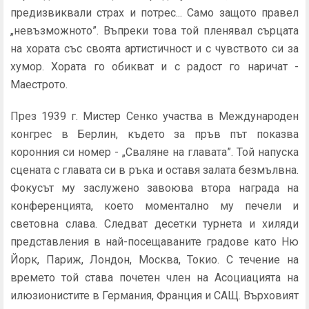
предизвиквали страх и потрес... Само защото правел
„невъзможното”. Въпреки това той пленявал сърцата
на хората със своята артистичност и с чувството си за
хумор. Хората го обикват и с радост го наричат -
Маестрото.
През 1939 г. Мистер Сенко участва в Международен
конгрес в Берлин, където за пръв път показва
коронния си номер - „Сваляне на главата”. Той напуска
сцената с главата си в ръка и оставя залата безмълвна.
Фокусът му заслужено завоюва втора награда на
конференцията, което моментално му печели и
световна слава. Следват десетки турнета и хиляди
представления в най-посещаваните градове като Ню
Йорк, Париж, Лондон, Москва, Токио. С течение на
времето той става почетен член на Асоциацията на
илюзионистите в Германия, Франция и САЩ. Върховият