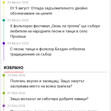
04 Август 2026
От 9 август: Отпада задължителното двойно
обозначаване на цените
03 Август 2026
X фолклорен фестивал „Окни, па тропни“ ще събере
любители на народните песни и танци в село
Пролеша
04 Август 2026
С песни, танци и фолклор Безден отбеляза
традиционния си събор
ИЗБРАНО
10 Юни 2026
Полезен, вкусен и засищащ: Защо нахутът
заслужава място на всяка трапеза?
07 Юли 2026
Защо мозъкът ни саботира добрите навици?
22 Юли 2026