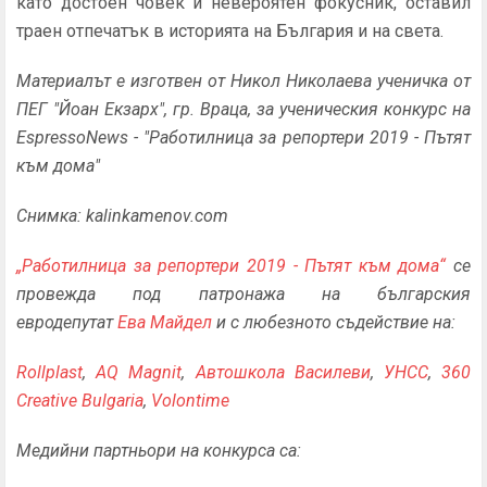
като достоен човек и невероятен фокусник, оставил
траен отпечатък в историята на България и на света.
Материалът е изготвен от Никол Николаева ученичка от
ПЕГ "Йоан Екзарх", гр. Враца, за ученическия конкурс на
EspressoNews - "Работилница за репортери 2019 - Пътят
към дома"
Снимка: kalinkamenov.com
„Работилница за репортери 2
019 - Пътят към дома“
се
провежда под патронажа на българския
евродепутат
Ева Майдел
и с любезното съдействие на:
Rollplast
,
AQ Magnit
,
Автошкола Василеви
,
УНСС
,
360
Creative Bulgaria
,
Volontime
Медийни партньори на конкурса са: