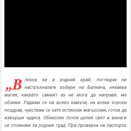
„В
лезна ли в родния край, погледна ли
настръхналите зъбери на Балкана, някаква
магия, каквато самият аз не мога да направя, ме
обзема. Радвам се на всяко камъче, на всеки хорски
поздрав, чувствам се като истински магьосник, готов да
извърши чудеса. Обиколих почти целия свят и винаги
си спомням за родния град. При проверка на паспорта,