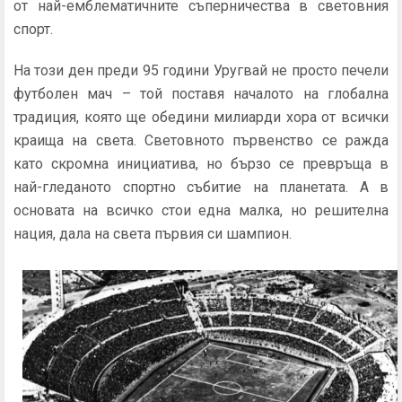
от най-емблематичните съперничества в световния
спорт.
На този ден преди 95 години Уругвай не просто печели
футболен мач – той поставя началото на глобална
традиция, която ще обедини милиарди хора от всички
краища на света. Световното първенство се ражда
като скромна инициатива, но бързо се превръща в
най-гледаното спортно събитие на планетата. А в
основата на всичко стои една малка, но решителна
нация, дала на света първия си шампион.