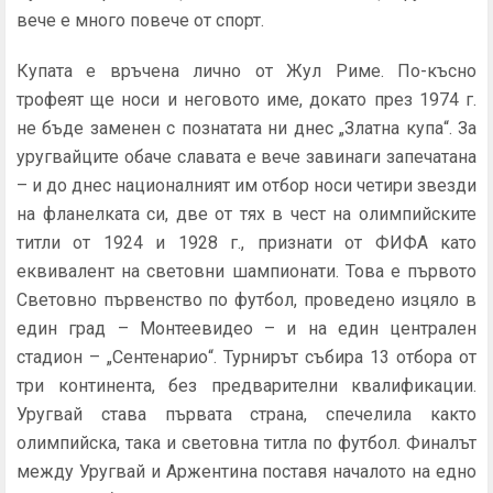
вече е много повече от спорт.
Купата е връчена лично от Жул Риме. По-късно
трофеят ще носи и неговото име, докато през 1974 г.
не бъде заменен с познатата ни днес „Златна купа“. За
уругвайците обаче славата е вече завинаги запечатана
– и до днес националният им отбор носи четири звезди
на фланелката си, две от тях в чест на олимпийските
титли от 1924 и 1928 г., признати от ФИФА като
еквивалент на световни шампионати. Това е първото
Световно първенство по футбол, проведено изцяло в
един град – Монтеевидео – и на един централен
стадион – „Сентенарио“. Турнирът събира 13 отбора от
три континента, без предварителни квалификации.
Уругвай става първата страна, спечелила както
олимпийска, така и световна титла по футбол. Финалът
между Уругвай и Аржентина поставя началото на едно