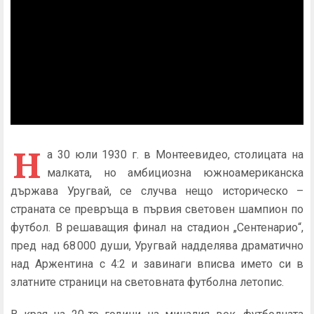
Н
а 30 юли 1930 г. в Монтеевидео, столицата на
малката, но амбициозна южноамериканска
държава Уругвай, се случва нещо историческо –
страната се превръща в първия световен шампион по
футбол. В решаващия финал на стадион „Сентенарио“,
пред над 68 000 души, Уругвай надделява драматично
над Аржентина с 4:2 и завинаги вписва името си в
златните страници на световната футболна летопис.