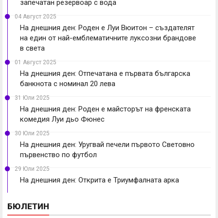
запечатан резервоар с вода
04 Август 2025
На днешния ден: Роден е Луи Вюитон – създателят
на един от най-емблематичните луксозни брандове
в света
01 Август 2025
На днешния ден: Отпечатана е първата българска
банкнота с номинал 20 лева
31 Юли 2025
На днешния ден: Роден е майсторът на френската
комедия Луи дьо Фюнес
30 Юли 2025
На днешния ден: Уругвай печели първото Световно
първенство по футбол
29 Юли 2025
На днешния ден: Открита е Триумфалната арка
БЮЛЕТИН