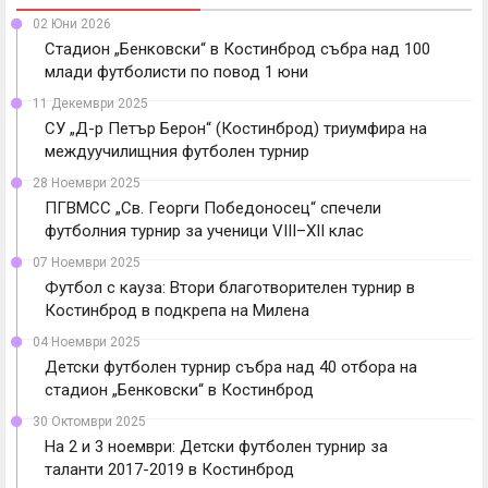
02 Юни 2026
Стадион „Бенковски“ в Костинброд събра над 100
млади футболисти по повод 1 юни
11 Декември 2025
СУ „Д-р Петър Берон“ (Костинброд) триумфира на
междуучилищния футболен турнир
28 Ноември 2025
ПГВМСС „Св. Георги Победоносец“ спечели
футболния турнир за ученици VIII–XII клас
07 Ноември 2025
Футбол с кауза: Втори благотворителен турнир в
Костинброд в подкрепа на Милена
04 Ноември 2025
Детски футболен турнир събра над 40 отбора на
стадион „Бенковски“ в Костинброд
30 Октомври 2025
На 2 и 3 ноември: Детски футболен турнир за
таланти 2017-2019 в Костинброд