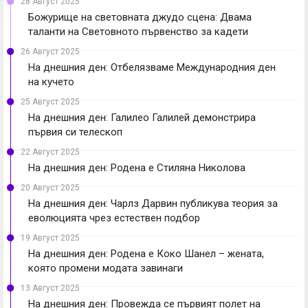
28 Август 2025
Божурище на световната джудо сцена: Двама
таланти на Световното първенство за кадети
26 Август 2025
На днешния ден: Отбелязваме Международния ден
на кучето
25 Август 2025
На днешния ден: Галилео Галилей демонстрира
първия си телескоп
22 Август 2025
На днешния ден: Родена е Стиляна Николова
20 Август 2025
На днешния ден: Чарлз Дарвин публикува теория за
еволюцията чрез естествен подбор
19 Август 2025
На днешния ден: Родена е Коко Шанел – жената,
която промени модата завинаги
13 Август 2025
На днешния ден: Провежда се първият полет на