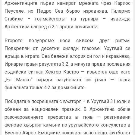
Аржентинците първи намират мрежата чрез Карлос
Пеуселе, но Педро Сеа бързо изравнява. Гилермо
Стабиле – голмайсторът на турнира – извежда
Аржентина напред с 2:1 преди почивката.
Второто полувреме носи съвсем друг ритъм.
Подкрепян от десетки хиляди гласове, Уругвай се
връща в играта. Сеа бележи втория си гол и изравнява,
Ириарте прави резултата 3:2, а минута преди последния
съдийски сигнал Хектор Кастро — известен още като
„Ел Манко“ заради загубената си ръка — слага
финалната точка: 4:2 за домакините.
Победата е посрещната с възторг – в Уругвай 31 юли е
обявен за национален празник. В Аржентина обаче
разочарованието прераства в гняв – разгневени
фенове хвърлят камъни по уругвайското консулство в
Буенос Айрес. Емоциите показват ясно нещо: футболът