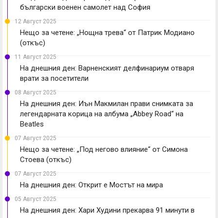
български военен самолет над София
12 Август 2025
Нещо за четене: „Нощна трева“ от Патрик Модиано
(откъс)
11 Август 2025
На днешния ден: Варненският делфинариум отваря
врати за посетители
08 Август 2025
На днешния ден: Иън Макмилан прави снимката за
легендарната корица на албума „Abbey Road“ на
Beatles
07 Август 2025
Нещо за четене: „Под негово влияние“ от Симона
Стоева (откъс)
07 Август 2025
На днешния ден: Открит е Мостът на мира
05 Август 2025
На днешния ден: Хари Худини прекарва 91 минути в