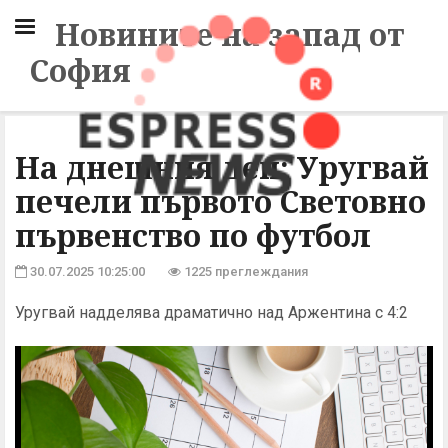
Новините на запад от
София
На днешния ден: Уругвай
печели първото Световно
първенство по футбол
30.07.2025 10:25:00
1225 преглеждания
Уругвай надделява драматично над Аржентина с 4:2