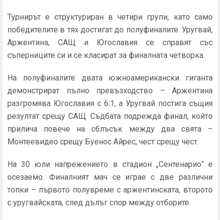
Турнирът е структуриран в четири групи, като само
победителите в тях достигат до полуфиналите. Уругвай,
Аржентина, САЩ и Югославия се справят със
съперниците си и се класират за финалната четворка.
На полуфиналите двата южноамерикански гиганта
демонстрират пълно превъзходство – Аржентина
разгромява Югославия с 6:1, а Уругвай постига същия
резултат срещу САЩ. Съдбата подрежда финал, който
прилича повече на сблъсък между два свята –
Монтеевидео срещу Буенос Айрес, чест срещу чест.
На 30 юли напрежението в стадион „Сентенарио“ е
осезаемо. Финалният мач се играе с две различни
топки – първото полувреме с аржентинската, второто
с уругвайската, след дълъг спор между отборите.