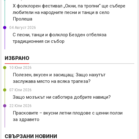
X фолклорен фестивал „Окни, па тропни“ ще събере
любители на народните песни и танци в село
Пролеша
04 Август 2026
С песни, танци и фолклор Безден отбеляза
традиционния си събор
ИЗБРАНО
10 Юни 2026
Полезен, вкусен и засищащ: Защо нахутът
заслужава място на всяка трапеза?
07 Юли 2026
Защо мозъкът ни саботира добрите навици?
22 Юли 2026
Прасковите – вкусни летни плодове с ценни ползи
за здравето
СВЪРЗАНИ НОВИНИ