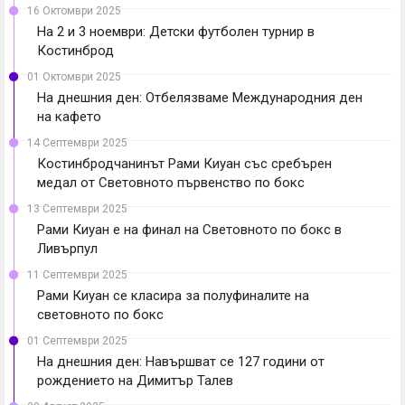
16 Октомври 2025
На 2 и 3 ноември: Детски футболен турнир в
Костинброд
01 Октомври 2025
На днешния ден: Отбелязваме Международния ден
на кафето
14 Септември 2025
Костинбродчанинът Рами Киуан със сребърен
медал от Световното първенство по бокс
13 Септември 2025
Рами Киуан е на финал на Световното по бокс в
Ливърпул
11 Септември 2025
Рами Киуан се класира за полуфиналите на
световното по бокс
01 Септември 2025
На днешния ден: Навършват се 127 години от
рождението на Димитър Талев