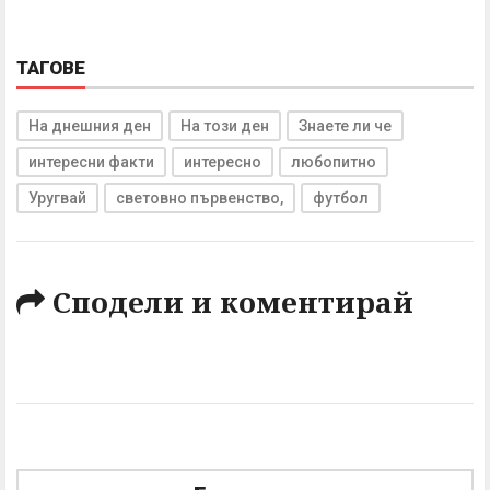
ТАГОВЕ
На днешния ден
На този ден
Знаете ли че
интересни факти
интересно
любопитно
Уругвай
световно първенство,
футбол
Сподели и коментирай