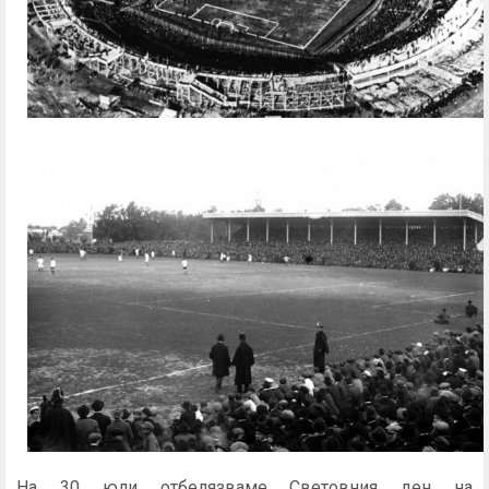
На 30 юли отбелязваме Световния ден на