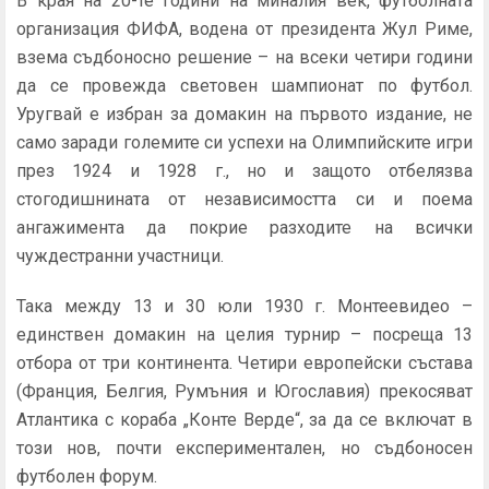
В края на 20-те години на миналия век, футболната
организация ФИФА, водена от президента Жул Риме,
взема съдбоносно решение – на всеки четири години
да се провежда световен шампионат по футбол.
Уругвай е избран за домакин на първото издание, не
само заради големите си успехи на Олимпийските игри
през 1924 и 1928 г., но и защото отбелязва
стогодишнината от независимостта си и поема
ангажимента да покрие разходите на всички
чуждестранни участници.
Така между 13 и 30 юли 1930 г. Монтеевидео –
единствен домакин на целия турнир – посреща 13
отбора от три континента. Четири европейски състава
(Франция, Белгия, Румъния и Югославия) прекосяват
Атлантика с кораба „Конте Верде“, за да се включат в
този нов, почти експериментален, но съдбоносен
футболен форум.