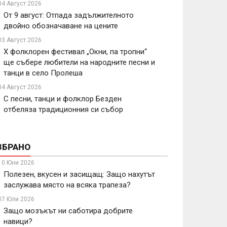
04 Август 2026
От 9 август: Отпада задължителното
двойно обозначаване на цените
03 Август 2026
X фолклорен фестивал „Окни, па тропни“
ще събере любители на народните песни и
танци в село Пролеша
04 Август 2026
С песни, танци и фолклор Безден
отбеляза традиционния си събор
ЗБРАНО
10 Юни 2026
Полезен, вкусен и засищащ: Защо нахутът
заслужава място на всяка трапеза?
07 Юли 2026
Защо мозъкът ни саботира добрите
навици?