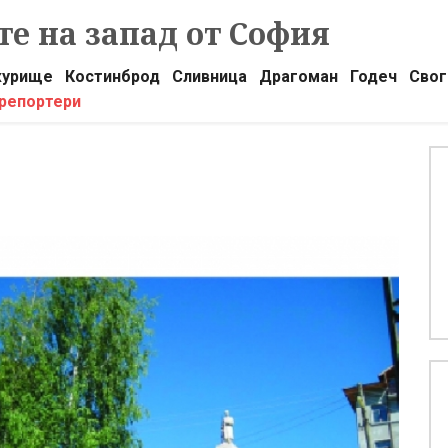
е на запад от София
урище
Костинброд
Сливница
Драгоман
Годеч
Свог
 репортери