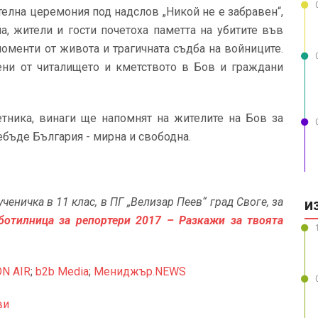
телна церемония под надслов „Никой не е забравен“,
а, жители и гости почетоха паметта на убитите във
моменти от живота и трагичната съдба на войниците.
ени от читалището и кметството в Бов и граждани
етника, винаги ще напомнят на жителите на Бов за
ребъде България - мирна и свободна.
ченичка в 11 клас, в ПГ „Велизар Пеев“ град Своге, за
И
ботилница за репортери 2017 – Разкажи за твоята
ON AIR
;
b2b Media
;
Мениджър.NEWS
ви