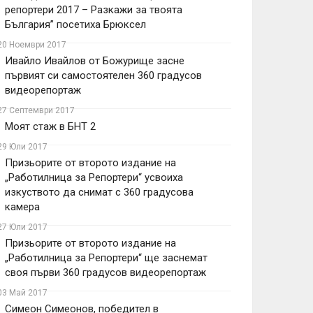
репортери 2017 – Разкажи за твоята
България” посетиха Брюксел
20 Ноември 2017
Ивайло Ивайлов от Божурище засне
първият си самостоятелен 360 градусов
видеорепортаж
27 Септември 2017
Моят стаж в БНТ 2
29 Юли 2017
Призьорите от второто издание на
„Работилница за Репортери“ усвоиха
изкуството да снимат с 360 градусова
камера
27 Юли 2017
Призьорите от второто издание на
„Работилница за Репортери“ ще заснемат
своя първи 360 градусов видеорепортаж
03 Май 2017
Симеон Симеонов, победител в