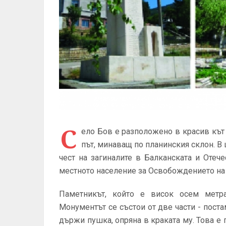
С
ело Бов е разположено в красив кът
път, минаващ по планинския склон. В
чест на загиналите в Балканската и Отече
местното население за Освобождението на
Паметникът, който е висок осем метр
Монументът се състои от две части - поста
държи пушка, опряна в краката му. Това е 