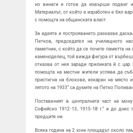
но винаги е готов да извърши подвиг и 
Материалът, от който е изработен е бял ва
с помощта на общинската власт.
За идеята и построяването разказва даск
Петков, председател на училищното нас
паметник, с който да се почете паметта на
каменоделец, той вижда фигура от върбешни
отказва от нея заради приликата й с цар
помощта на местни жители успява да съб
пристигна на блокове, изкаран на място 
лятото на 1933“ са думите на Петко Попива
Поставеният в централната част на мону
Софийско 1912-13, 1915-18 г.“ и до днес
предците ни.
Всяка година на 2 юни площадът около пам