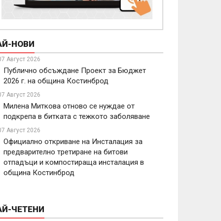
АЙ-НОВИ
07 Август 2026
Публично обсъждане Проект за Бюджет
2026 г. на община Костинброд
07 Август 2026
Милена Миткова отново се нуждае от
подкрепа в битката с тежкото заболяване
07 Август 2026
Официално откриване на Инсталация за
предварително третиране на битови
отпадъци и компостираща инсталация в
община Костинброд
АЙ-ЧЕТЕНИ