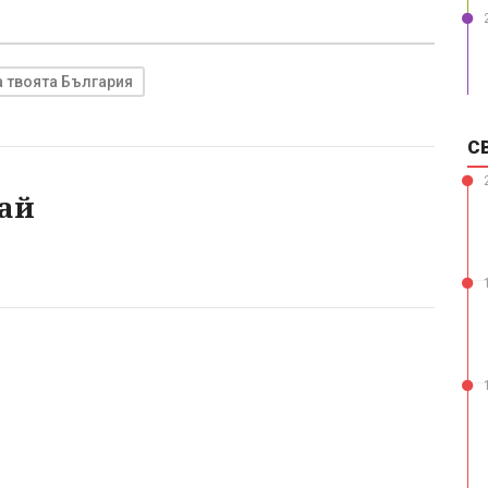
а твоята България
С
ай