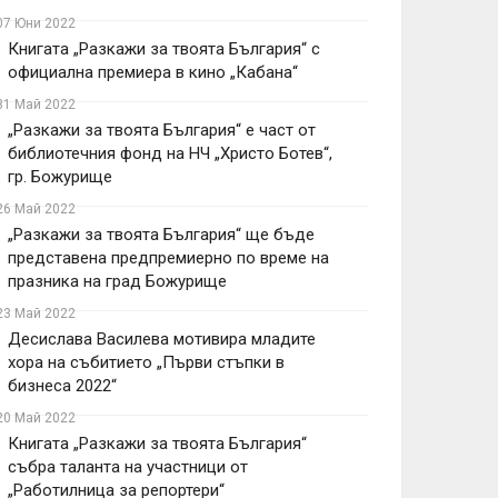
07 Юни 2022
Книгата „Разкажи за твоята България“ с
официална премиера в кино „Кабана“
31 Май 2022
„Разкажи за твоята България“ е част от
библиотечния фонд на НЧ „Христо Ботев“,
гр. Божурище
26 Май 2022
„Разкажи за твоята България“ ще бъде
представена предпремиерно по време на
празника на град Божурище
23 Май 2022
Десислава Василева мотивира младите
хора на събитието „Първи стъпки в
бизнеса 2022“
20 Май 2022
Книгата „Разкажи за твоята България“
събра таланта на участници от
„Работилница за репортери“