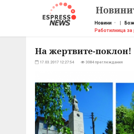
Новинит
Новини
|
Бож
Работилница за
На жертвите-поклон!
17.03.2017 12:27:54
3084 преглеждания