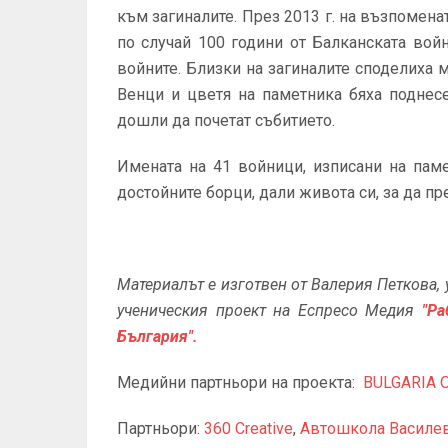
към загиналите. През 2013 г. на възпомена
по случай 100 години от Балканската войн
войните. Близки на загиналите споделиха 
Венци и цветя на паметника бяха поднес
дошли да почетат събитието.
Имената на 41 войници, изписани на пам
достойните борци, дали живота си, за да п
Материалът е изготвен от Валерия Петкова, у
ученическия проект на Еспресо Медия
"Ра
България".
Медийни партньори на проекта:
BULGARIA 
Партньори:
360 Creative
,
Автошкола Василе