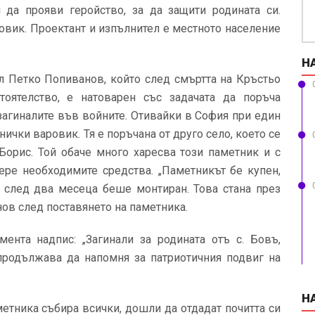
да прояви геройство, за да защити родината си.
ровик. Проектант и изпълнител е местното население
Н
ал Петко Попиванов, който след смъртта на Кръстьо
тоятелство, е натоварен със задачата да поръча
 загиналите във войните. Отивайки в София при един
чки варовик. Тя е поръчана от друго село, което се
 Борис. Той обаче много харесва този паметник и с
ере необходимите средства. „Паметникът бе купен,
и след два месеца беше монтиран. Това стана през
нов след поставянето на паметника.
мента надпис: „Загинали за родината отъ с. Бовъ,
 продължава да напомня за патриотичния подвиг на
Н
етника събира всички, дошли да отдадат почитта си