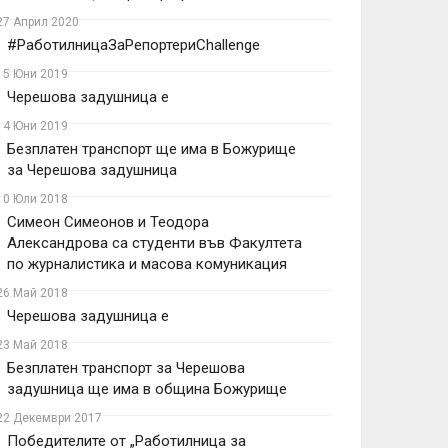
27 Април 2020
#РаботилницаЗаРепортериChallenge
15 Юни 2019
Черешова задушница е
14 Юни 2019
Безплатен транспорт ще има в Божурище
за Черешова задушница
10 Юли 2018
Симеон Симеонов и Теодора
Александрова са студенти във Факултета
по журналистика и масова комуникация
26 Май 2018
Черешова задушница е
23 Май 2018
Безплатен транспорт за Черешова
задушница ще има в община Божурище
22 Декември 2017
Победителите от „Работилница за