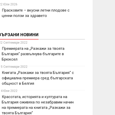
22 Юли 2026
Прасковите – вкусни летни плодове с
ценни ползи за здравето
ВЪРЗАНИ НОВИНИ
22 Септември 2022
Премиерата на „Разкажи за твоята
България“ развълнува българите в
Брюксел
15 Септември 2022
Книгата „Разкажи за твоята България“ с
официална премиера сред българската
общност в Белгия
14 Юни 2022
Красотата, историята и културата на
България оживяха по незабравим начин
на премиерата на книгата „Разкажи за
твоята България“