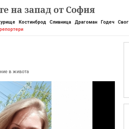
е на запад от София
урище
Костинброд
Сливница
Драгоман
Годеч
Свог
 репортери
ание в живота