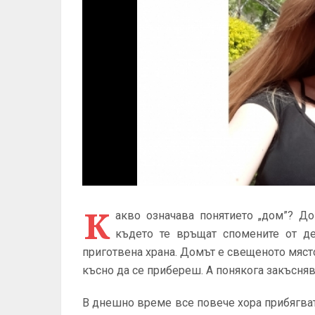
К
акво означава понятието „дом”? До
където те връщат спомените от де
приготвена храна. Домът е свещеното място,
късно да се прибереш. А понякога закъсняв
В днешно време все повече хора прибягват