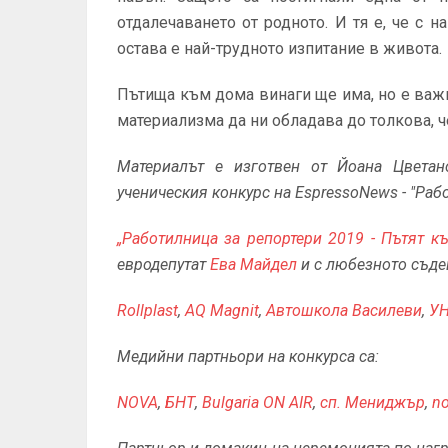
отдалечаването от родното. И тя е, че с н
остава е най-трудното изпитание в живота.
Пътища към дома винаги ще има, но е важн
материализма да ни обладава до толкова, ч
Материалът е изготвен от Йоана Цветан
ученическия конкурс на EspressoNews - "Раб
„Работилница за репортери 2019 - Пътят к
евродепутат
Ева Майдел
и с любезното съде
Rollplast
,
AQ Magnit
,
Автошкола Василеви
,
У
Медийни партньори на конкурса са:
NOVA
,
БНТ
,
Bulgaria ON AIR
,
сп. Мениджър
,
no