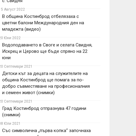
с. Свидня
15 Август 2022
В община Костинброд отбелязаха с
цветни балони Международния ден на
младежта (видео)
20 Юни 2022
Водоподаването в Своге и селата Свидня,
Искрец и Церово ще бъде спряно на 22
юни
20 Септември 2021
Детски кът за децата на служителите на
община Костинброд ще помага за по-
добро съвместяване на професионалния
и семеен живот (снимки)
20 Септември 2021
Град Костинброд отпразнува 47 години
(снимки)
08 Юли 2021
Със символична „първа копка“ започнаха