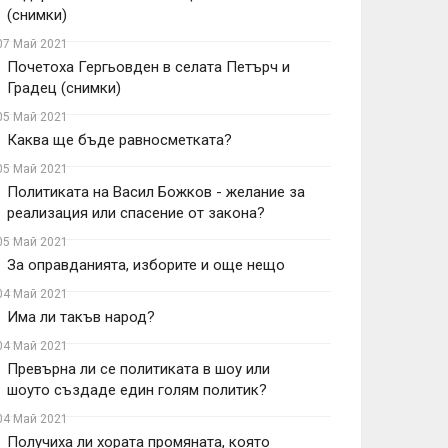
(снимки)
07 Май 2021
Почетоха Гергьовден в селата Петърч и
Градец (снимки)
05 Май 2021
Каква ще бъде равносметката?
05 Май 2021
Политиката на Васил Божков - желание за
реализация или спасение от закона?
05 Май 2021
За оправданията, изборите и още нещо
04 Май 2021
Има ли такъв народ?
04 Май 2021
Превърна ли се политиката в шоу или
шоуто създаде един голям политик?
04 Май 2021
Получиха ли хората промяната, която