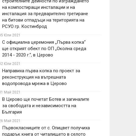
строителните дейности по изграждането
на компостиращи инсталации и на
инсталация за предварително третиране
на битови отпадъци на територията на
РСУО гр. Костинброд
05 Юли 2021
С официална церемония „Първа копка“
ще открият обект по ОП „Околна среда
2014 - 2020 г.“, в Церово
02 Юли 2021
Направиха първа копка по проект за
реконструкция на вътрешната
водопровода мрежа в Церово
31 Май 2021
В Церово ще почетат Ботев и загиналите
за свободата и независимостта на
България
26 Май 2021
Първокласниците от с. Опицвет получиха
подарък книга от читалището в селото