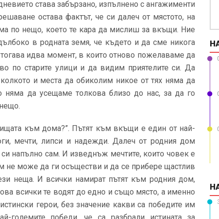
дневието става забързано, изпълнено с ангажименти
ешаване остава фактът, че си далеч от мястото, на
ма по нещо, което те кара да мислиш за вкъщи. Ние
дълбоко в родната земя, че където и да сме никога
Н
 тогава идва момент, в които отново пожелаваме да
во по старите улици и да видим приятелите си. Да
 колкото и места да обиколим никое от тях няма да
няма да усещаме толкова близо до нас, за да го
 нещо.
тищата към дома?”. Пътят към вкъщи е един от най-
оги, мечти, липси и надежди. Далеч от родния дом
си напълно сам. И изведнъж мечтите, които човек е
м не може да ги осъществи и да се прибере щастлив
ези неща. И всички намират пътят към родния дом,
Н
това всички те водят до едно и също място, а именно
истински герои, без значение какви са победите им
ай-големите победи, че са разбрали истината за