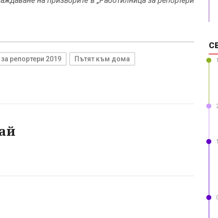
аждаване на призьорите в „Работилница за репортери
С
за репортери 2019
Пътят към дома
ай