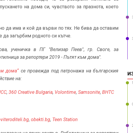
апускането на дома си, чувството за празнота, което
о да има и кой да върви по тях. Не бива да оставим
е да загърбим родното си кътче.
ова
, ученичка в
ПГ "
Велизар Пеев"
, гр. Своге, за
отилница за репортери 2019 - Пътят към дома".
ъм дома“
се провежда под патронажа на българския
И
йствие на:
НСС
,
360 Creative Bulgaria
,
Volontime
,
Samsonite
,
BHTC
viteroditeli.bg
,
obekti.bg
,
Teen Station