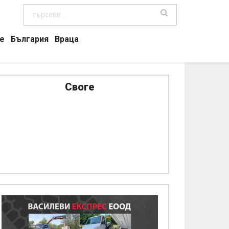
е
България
Враца
Своге