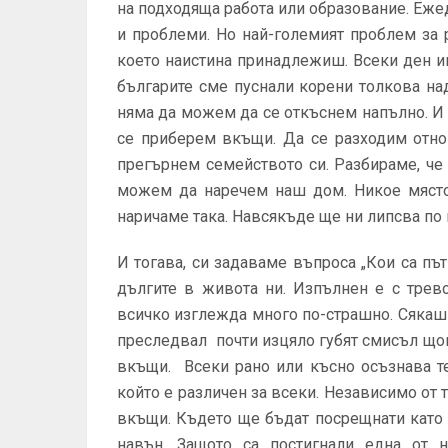
на подходяща работа или образование. Еже
и проблеми. Но най-големият проблем за р
което наистина принадлежиш. Всеки ден и
българите сме пуснали корени толкова на
няма да можем да се откъснем напълно. И
се приберем вкъщи. Да се разходим отно
прегърнем семейството си. Разбираме, че
можем да наречем наш дом. Никое място 
наричаме така. Навсякъде ще ни липсва по
И тогава, си задаваме въпроса „Кои са пъ
дългите в живота ни. Изпълнен е с трев
всичко изглежда много по-страшно. Сякаш 
преследвал почти изцяло губят смисъл що
вкъщи. Всеки рано или късно осъзнава т
който е различен за всеки. Независимо от 
вкъщи. Където ще бъдат посрещнати като 
навън. Защото са постигнали една от н