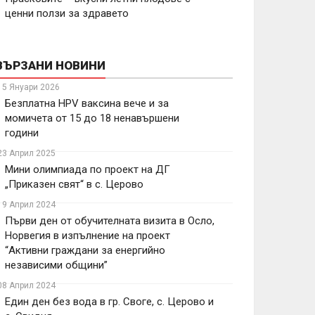
ценни ползи за здравето
ВЪРЗАНИ НОВИНИ
15 Януари 2026
Безплатна HPV ваксина вече и за
момичета от 15 до 18 ненавършени
години
23 Април 2025
Мини олимпиада по проект на ДГ
„Приказен свят“ в с. Церово
19 Април 2024
Първи ден от обучителната визита в Осло,
Норвегия в изпълнение на проект
“Активни граждани за енергийно
независими общини”
08 Април 2024
Един ден без вода в гр. Своге, с. Церово и