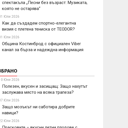
спектакъла „Песни без възраст: Музиката,
която не остарява“
31 Юли 2026
Как да създадем спортно-елегантна
визия с плетена тениска от TEODOR?
31 Юли 2026
Община Костинброд с официален Viber
канал за бърза и надеждна информация
ЗБРАНО
10 Юни 2026
Полезен, вкусен и засищащ: Защо нахутът
заслужава място на всяка трапеза?
07 Юли 2026
Защо мозъкът ни саботира добрите
навици?
22 Юли 2026
Прасковите – вкусни летни плодове с