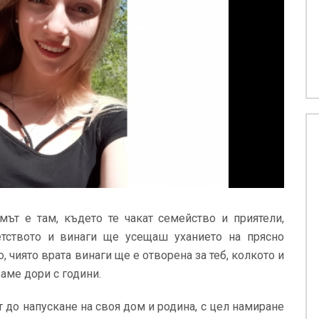
мът е там, където те чакат семейство и приятели,
тството и винаги ще усещаш уханието на прясно
 чиято врата винаги ще е отворена за теб, колкото и
аме дори с години.
 до напускане на своя дом и родина, с цел намиране