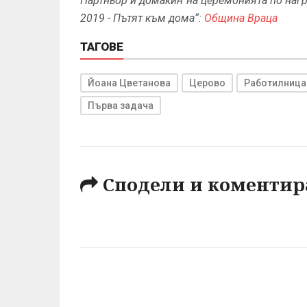
Партньор и домакин на церемонията по нагр
2019 - Пътят към дома“:
Община Враца
ТАГОВЕ
Йоана Цветанова
Церово
Работилница 
Първа задача
Сподели и коментир