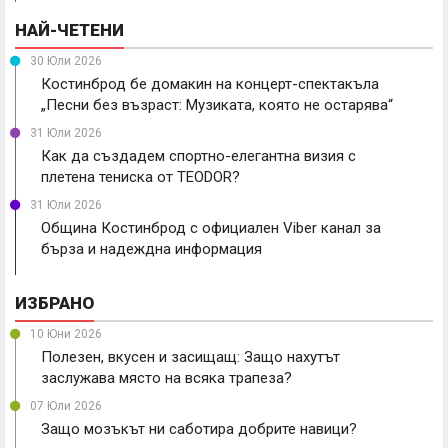
НАЙ-ЧЕТЕНИ
30 Юли 2026
Костинброд бе домакин на концерт-спектакъла
„Песни без възраст: Музиката, която не остарява“
31 Юли 2026
Как да създадем спортно-елегантна визия с
плетена тениска от TEODOR?
31 Юли 2026
Община Костинброд с официален Viber канал за
бърза и надеждна информация
ИЗБРАНО
10 Юни 2026
Полезен, вкусен и засищащ: Защо нахутът
заслужава място на всяка трапеза?
07 Юли 2026
Защо мозъкът ни саботира добрите навици?