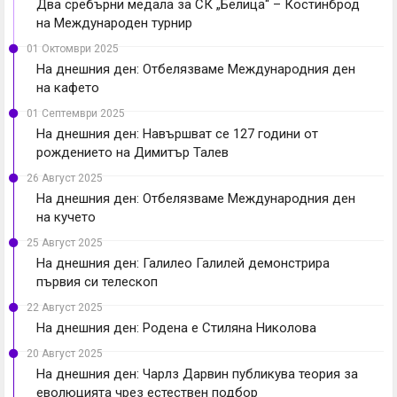
Два сребърни медала за СК „Белица“ – Костинброд
на Международен турнир
01 Октомври 2025
На днешния ден: Отбелязваме Международния ден
на кафето
01 Септември 2025
На днешния ден: Навършват се 127 години от
рождението на Димитър Талев
26 Август 2025
На днешния ден: Отбелязваме Международния ден
на кучето
25 Август 2025
На днешния ден: Галилео Галилей демонстрира
първия си телескоп
22 Август 2025
На днешния ден: Родена е Стиляна Николова
20 Август 2025
На днешния ден: Чарлз Дарвин публикува теория за
еволюцията чрез естествен подбор