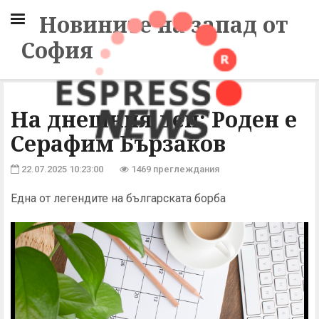
Новините на запад от
София
На днешния ден: Роден е
Серафим Бързаков
22.07.2025 10:23:00
1469 преглеждания
Една от легендите на българската борба