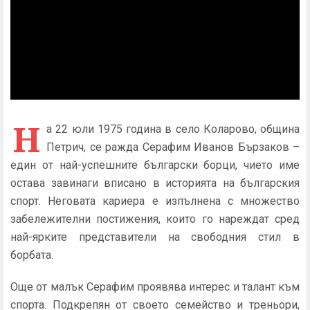
Н
а 22 юли 1975 година в село Коларово, община
Петрич, се ражда Серафим Иванов Бързаков –
един от най-успешните български борци, чието име
остава завинаги вписано в историята на българския
спорт. Неговата кариера е изпълнена с множество
забележителни постижения, които го нареждат сред
най-ярките представители на свободния стил в
борбата.
Още от малък Серафим проявява интерес и талант към
спорта. Подкрепян от своето семейство и треньори,