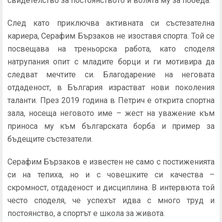
свидетелство за постоянството и волята му за победа.
След като приключва активната си състезателна
кариера, Серафим Бързаков не изоставя спорта. Той се
посвещава на треньорска работа, като споделя
натрупания опит с младите борци и ги мотивира да
следват мечтите си. Благодарение на неговата
отдаденост, в България израстват нови поколения
таланти. През 2019 година в Петрич е открита спортна
зала, носеща неговото име – жест на уважение към
приноса му към българската борба и пример за
бъдещите състезатели.
Серафим Бързаков е известен не само с постиженията
си на тепиха, но и с човешките си качества –
скромност, отдаденост и дисциплина. В интервюта той
често споделя, че успехът идва с много труд и
постоянство, а спортът е школа за живота.