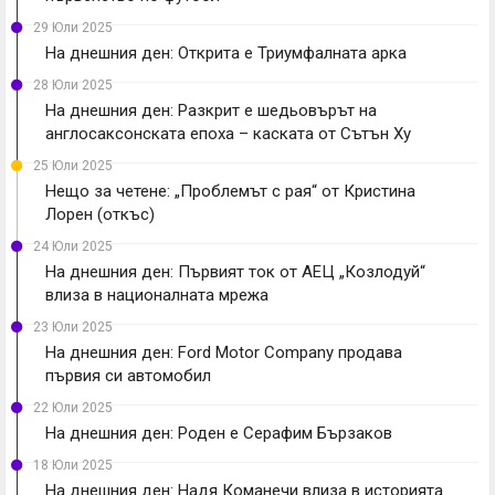
29 Юли 2025
На днешния ден: Открита е Триумфалната арка
28 Юли 2025
На днешния ден: Разкрит е шедьовърът на
англосаксонската епоха – каската от Сътън Ху
25 Юли 2025
Нещо за четене: „Проблемът с рая“ от Кристина
Лорен (откъс)
24 Юли 2025
На днешния ден: Първият ток от АЕЦ „Козлодуй“
влиза в националната мрежа
23 Юли 2025
На днешния ден: Ford Motor Company продава
първия си автомобил
22 Юли 2025
На днешния ден: Роден е Серафим Бързаков
18 Юли 2025
На днешния ден: Надя Команечи влиза в историята