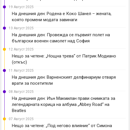
19 Август 2025
На днешния ден: Родена е Коко Шанел – жената,
която промени модата завинаги
13 Август 2025
На днешния ден: Провежда се първият полет на
български военен самолет над София
12 Август 2025
Нещо за четене: „Нощна трева“ от Патрик Модиано
(откъс)
11 Август 2025
На днешния ден: Варненският делфинариум отваря
врати за посетители
08 Август 2025
На днешния ден: Иън Макмилан прави снимката за
легендарната корица на албума „Abbey Road“ на
Beatles
07 Август 2025
Нещо за четене: „Под негово влияние“ от Симона