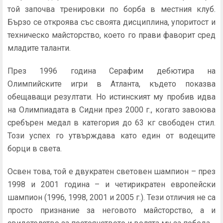
той започва тренировки по борба в местния клуб.
Бързо се откроява със своята дисциплина, упоритост и
техническо майсторство, което го прави фаворит сред
младите таланти.
През 1996 година Серафим дебютира на
Олимпийските игри в Атланта, където показва
обещаващи резултати. Но истинският му пробив идва
на Олимпиадата в Сидни през 2000 г., когато завоюва
сребърен медал в категория до 63 кг свободен стил.
Този успех го утвърждава като един от водещите
борци в света.
Освен това, той е двукратен световен шампион – през
1998 и 2001 година – и четирикратен европейски
шампион (1996, 1998, 2001 и 2005 г.). Тези отличия не са
просто признание за неговото майсторство, а и