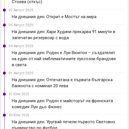
Стоева (откъс)
07 Август 2025
На днешния ден: Открит е Мостът на мира
05 Август 2025
На днешния ден: Хари Худини прекарва 91 минути в
запечатан резервоар с вода
04 Август 2025
На днешния ден: Роден е Луи Вюитон – създателят
на един от най-емблематичните луксозни брандове
в света
01 Август 2025
На днешния ден: Отпечатана е първата българска
банкнота с номинал 20 лева
31 Юли 2025
На днешния ден: Роден е майсторът на френската
комедия Луи дьо Фюнес
30 Юли 2025
На днешния ден: Уругвай печели първото Световно
първенство по футбол