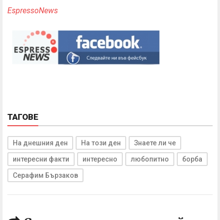
EspressoNews
ТАГОВЕ
На днешния ден
На този ден
Знаете ли че
интересни факти
интересно
любопитно
борба
Серафим Бързаков