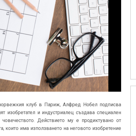
-норвежкия клуб в Париж, Алфред Нобел подписва
ият изобретател и индустриалец създава специален
 човечеството. Действието му е продиктувано от
та, които има използването на неговото изобретение