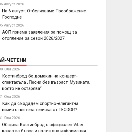
06 Август 2026
На 6 август: Отбелязваме Преображение
Господне
05 Август 2026
АСП приема заявления за помощ за
отопление за сезон 2026/2027
АЙ-ЧЕТЕНИ
30 Юли 2026
Костинброд бе домакин на концерт-
спектакъла „Песни без възраст: Музиката,
която не остарява“
31 Юли 2026
Как да създадем спортно-елегантна
визия с плетена тениска от TEODOR?
31 Юли 2026
Община Костинброд с официален Viber
канал за бърза и надеждна информация