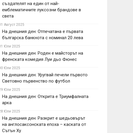
създателят на един от най-
емблематичните луксозни брандове в
света
01 Август 2025
На днешния ден: Отпечатана е първата
българска банкнота с номинал 20 лева
31 Юли 2025
На днешния ден: Роден е майсторът на
френската комедия Луи дьо Фюнес
30 Юли 2025
На днешния ден: Уругвай печели първото
Световно първенство по футбол
29 Юли 2025
На днешния ден: Открита е Триумфалната
арка
28 Юли 2025
На днешния ден: Разкрит е шедьовърът
на англосаксонската епоха – каската от
Сътън Ху