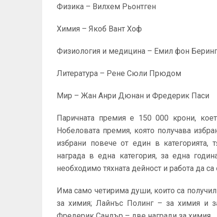
Физика – Вилхем Рьонтген
Химия – Якоб Вант Хоф
Физиология и медицина – Емил фон Берин
Литература – Рене Сюли Прюдом
Мир – Жан Анри Дюнан и Фредерик Паси
Паричната премия е 150 000 крони, кое
Нобеловата премия, която получава избран
избрани повече от един в категорията, 
награда в една категория, за една годи
необходимо тяхната дейност и работа да са
Има само четирима души, които са получил
за химия; Лайнъс Полинг – за химия и 
Фредерик Сандър – две награди за химия.