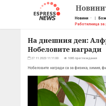
Новинит
Новини
|
Бож
Работилница за
На днешния ден: Алф
Нобеловите награди
27.11.2023 11:11:00
1085 преглеждания
Нобеловите награди са за физика, химия, ф