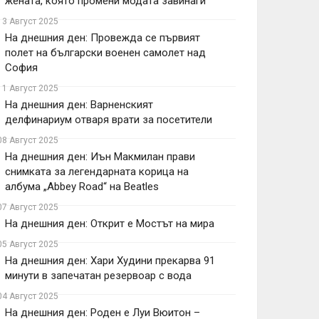
жената, която промени модата завинаги
13 Август 2025
На днешния ден: Провежда се първият
полет на български военен самолет над
София
11 Август 2025
На днешния ден: Варненският
делфинариум отваря врати за посетители
08 Август 2025
На днешния ден: Иън Макмилан прави
снимката за легендарната корица на
албума „Abbey Road“ на Beatles
07 Август 2025
На днешния ден: Открит е Мостът на мира
05 Август 2025
На днешния ден: Хари Худини прекарва 91
минути в запечатан резервоар с вода
04 Август 2025
На днешния ден: Роден е Луи Вюитон –