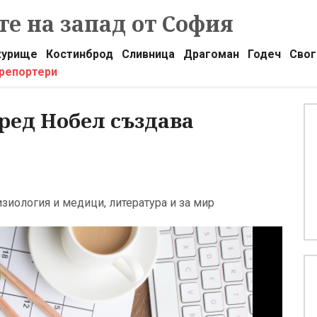
е на запад от София
урище
Костинброд
Сливница
Драгоман
Годеч
Свог
 репортери
ред Нобел създава
изиология и медици, литература и за мир