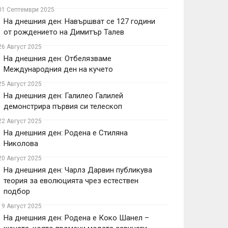
01 Септември 2025
На днешния ден: Навършват се 127 години
от рождението на Димитър Талев
26 Август 2025
На днешния ден: Отбелязваме
Международния ден на кучето
25 Август 2025
На днешния ден: Галилео Галилей
демонстрира първия си телескоп
22 Август 2025
На днешния ден: Родена е Стиляна
Николова
20 Август 2025
На днешния ден: Чарлз Дарвин публикува
теория за еволюцията чрез естествен
подбор
19 Август 2025
На днешния ден: Родена е Коко Шанел –