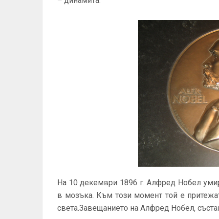
– динамита.
На 10 декември 1896 г. Алфред Нобел умир
в мозъка. Към този момент той е притежат
света.Завещанието на Алфред Нобел, съставе