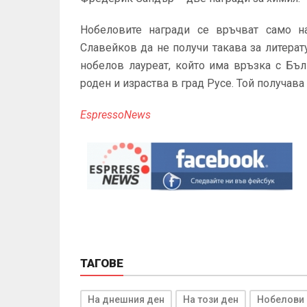
Нобеловите награди се връчват само н
Славейков да не получи такава за литерат
нобелов лауреат, който има връзка с Бъл
роден и израства в град Русе. Той получава
EspressoNews
ТАГОВЕ
На днешния ден
На този ден
Нобелови 