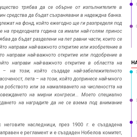
щество трябва да се обърне от изпълнителите в
чин средства да бъдат съхранявани в надеждна банка.
длежат на фонд, който ежегодно ще ги разпределя под
ие на предходната година са имали най-голям принос
ябва да бъдат разделени на пет равни части, които се
който направи най-важното откритие или изобретение в
ойто направи най-важното откритие или подобрение в
Н
който направи най-важното откритие в областта на
 – на този, който създаде най-забележителното
соченост, пета – на този, който допринесе най-много
на робството или за намаляването на числеността на
овеждането на мирни конгреси... Моето специално
ждането на наградите да не се взема под внимание
 неговите наследници, през 1900 г. е създадена
аправен е регламент и е създаден Нобелов комитет,