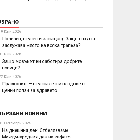
ЗБРАНО
10 Юни 2026
Полезен, вкусен и засищащ: Защо нахутът
заслужава място на всяка трапеза?
07 Юли 2026
Защо мозъкът ни саботира добрите
навици?
22 Юли 2026
Прасковите – вкусни летни плодове с
ценни ползи за здравето
ВЪРЗАНИ НОВИНИ
01 Октомври 2025
На днешния ден: Отбелязваме
Международния ден на кафето