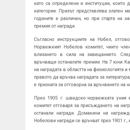
като са определени и институции, които 
категории. Призът представлява златен м
годините е различен, но при старта на на
премия от награди.
Съгласно инструкциите на Нобел, отгов
Норвежкият Нобелов комитет, чиито член
влизането в сила на завещанието. Сле
връчващи останалите премии. На 7 юни Ка
на наградата в областта на физиологията 
правото да връчва наградата за литератур
е призната за отговорна за връчването на н
През 1905 г. шведско-норвежката уния 
комитет отговаря за присъждането на нагр
останали награди. Домакини на награжд
Нобелови награди се връчват през 1901 г., к