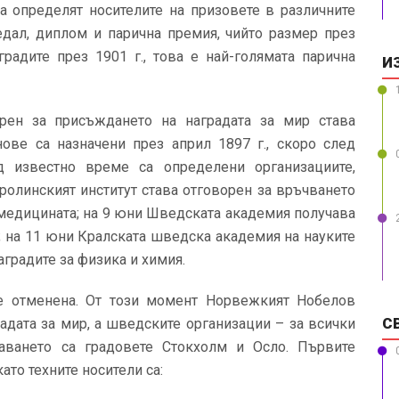
да определят носителите на призовете в различните
едал, диплом и парична премия, чийто размер през
градите през 1901 г., това е най-голямата парична
И
орен за присъждането на наградата за мир става
ове са назначени през април 1897 г., скоро след
д известно време са определени организациите,
ролинският институт става отговорен за връчването
и медицината; на 9 юни Шведската академия получава
а; на 11 юни Кралската шведска академия на науките
аградите за физика и химия.
е отменена. От този момент Норвежкият Нобелов
С
адата за мир, а шведските организации – за всички
аването са градовете Стокхолм и Осло. Първите
ато техните носители са: