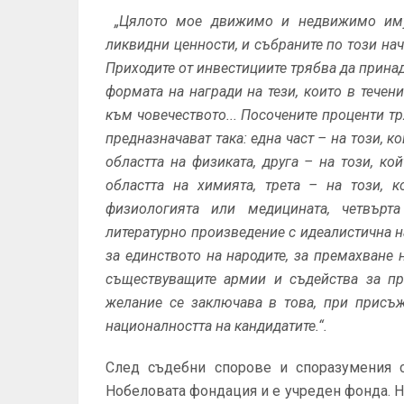
„Цялото мое движимо и недвижимо иму
ликвидни ценности, и събраните по този на
Приходите от инвестициите трябва да прина
формата на награди на тези, които в течен
към човечеството... Посочените проценти тр
предназначават така: една част – на този, 
областта на физиката, друга – на този, к
областта на химията, трета – на този, 
физиологията или медицината, четвърта
литературно произведение с идеалистична на
за единството на народите, за премахване 
съществуващите армии и съдейства за пр
желание се заключава в това, при присъ
националността на кандидатите.“.
След съдебни спорове и споразумения с
Нобеловата фондация и е учреден фонда. Н