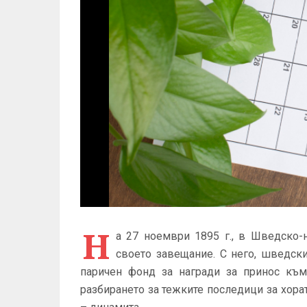
Н
а 27 ноември 1895 г., в Шведско
своето завещание. С него, шведск
паричен фонд за награди за принос към
разбирането за тежките последици за хора