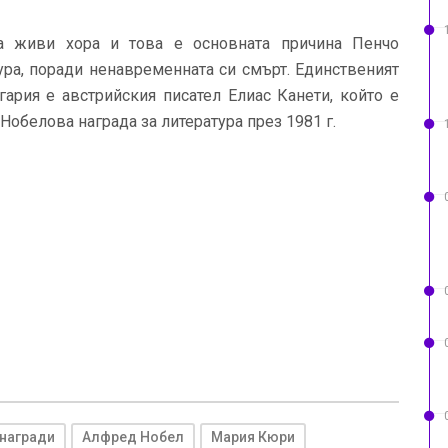
а живи хора и това е основната причина Пенчо
ура, поради ненавременната си смърт. Единственият
гария е австрийския писател Елиас Канети, който е
 Нобелова награда за литература през 1981 г.
награди
Алфред Нобел
Мария Кюри