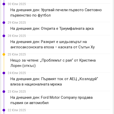
30 Юли 2025
На днешния ден: Уругвай печели първото Световно
първенство по футбол
29 Юли 2025
На днешния ден: Открита е Триумфалната арка
28 Юли 2025
На днешния ден: Разкрит е шедьовърът на
англосаксонската епоха – каската от Сътън Ху
25 Юли 2025
Нещо за четене: „Проблемът с рая“ от Кристина
Лорен (откъс)
24 Юли 2025
На днешния ден: Първият ток от АЕЦ „Козлодуй“
влиза в националната мрежа
23 Юли 2025
На днешния ден: Ford Motor Company продава
първия си автомобил
22 Юли 2025