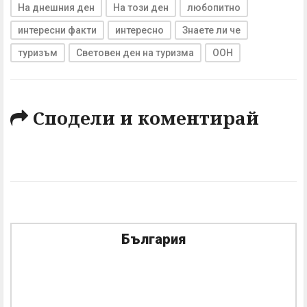
На днешния ден
На този ден
любопитно
интересни факти
интересно
Знаете ли че
туризъм
Световен ден на туризма
ООН
Сподели и коментирай
България