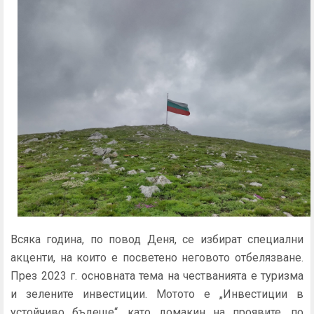
Всяка година, по повод Деня, се избират специални
акценти, на които е посветено неговото отбелязване.
През 2023 г. основната тема на честванията е туризма
и зелените инвестиции. Мотото е „Инвестиции в
устойчиво бъдеще“, като домакин на проявите, по