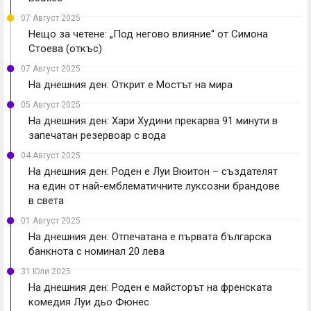
07 Август 2025
Нещо за четене: „Под негово влияние“ от Симона
Стоева (откъс)
07 Август 2025
На днешния ден: Открит е Мостът на мира
05 Август 2025
На днешния ден: Хари Худини прекарва 91 минути в
запечатан резервоар с вода
04 Август 2025
На днешния ден: Роден е Луи Вюитон – създателят
на един от най-емблематичните луксозни брандове
в света
01 Август 2025
На днешния ден: Отпечатана е първата българска
банкнота с номинал 20 лева
31 Юли 2025
На днешния ден: Роден е майсторът на френската
комедия Луи дьо Фюнес