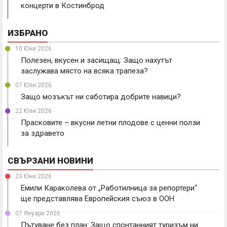
концерти в Костинброд
ИЗБРАНО
10 Юни 2026
Полезен, вкусен и засищащ: Защо нахутът
заслужава място на всяка трапеза?
07 Юли 2026
Защо мозъкът ни саботира добрите навици?
22 Юли 2026
Прасковите – вкусни летни плодове с ценни ползи
за здравето
СВЪРЗАНИ НОВИНИ
23 Юни 2026
Емили Караколева от „Работилница за репортери“
ще представлява Европейския съюз в ООН
07 Януари 2026
Пътуване без план: Защо спонтанният туризъм ни