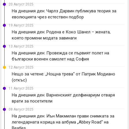
20 Август 2025
На днешния ден: Чарлз Дарвин публикува теория за
еволюцията чрез естествен подбор
19 Август 2025
На днешния ден: Родена е Коко Шанел – жената,
която промени модата завинаги
13 Август 2025
На днешния ден: Провежда се първият полет на
български военен самолет над София
12 Август 2025
Нещо за четене: „Нощна трева“ от Патрик Модиано
(откъс)
11 Август 2025
На днешния ден: Варненският делфинариум отваря
врати за посетители
08 Август 2025
На днешния ден: Иън Макмилан прави снимката за
легендарната корица на албума „Abbey Road“ на
Beatles