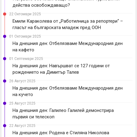
действа освобождаващо?
22 Октомври 2025
Емили Караколева от „Работилница за репортери“ –
гласът на българската младеж пред ООН
01 Октомври 2025
На днешния ден: Отбелязваме Международния ден
на кафето
01 Септември 2025
На днешния ден: Навършват се 127 години от
рождението на Димитър Талев
26 Август 2025
На днешния ден: Отбелязваме Международния ден
на кучето
25 Август 2025
На днешния ден: Галилео Галилей демонстрира
първия си телескоп
22 Август 2025
На днешния ден: Родена е Стиляна Николова