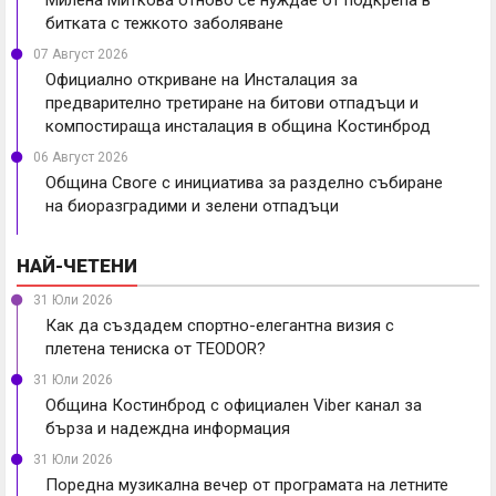
битката с тежкото заболяване
07 Август 2026
Официално откриване на Инсталация за
предварително третиране на битови отпадъци и
компостираща инсталация в община Костинброд
06 Август 2026
Община Своге с инициатива за разделно събиране
на биоразградими и зелени отпадъци
НАЙ-ЧЕТЕНИ
31 Юли 2026
Как да създадем спортно-елегантна визия с
плетена тениска от TEODOR?
31 Юли 2026
Община Костинброд с официален Viber канал за
бърза и надеждна информация
31 Юли 2026
Поредна музикална вечер от програмата на летните