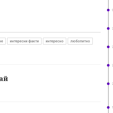
че
интересни факти
интересно
любопитно
ай