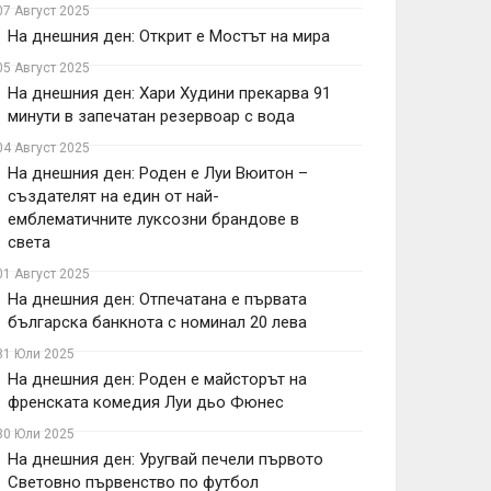
07 Август 2025
На днешния ден: Открит е Мостът на мира
05 Август 2025
На днешния ден: Хари Худини прекарва 91
минути в запечатан резервоар с вода
04 Август 2025
На днешния ден: Роден е Луи Вюитон –
създателят на един от най-
емблематичните луксозни брандове в
света
01 Август 2025
На днешния ден: Отпечатана е първата
българска банкнота с номинал 20 лева
31 Юли 2025
На днешния ден: Роден е майсторът на
френската комедия Луи дьо Фюнес
30 Юли 2025
На днешния ден: Уругвай печели първото
Световно първенство по футбол