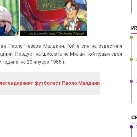
И
ден Паоло Чезаре Малдини. Той е син на известния
дини. Продукт на школата на Милан, той прави своя
години, на 20 януари 1985 г.
 легендарният футболист Паоло Малдини
С