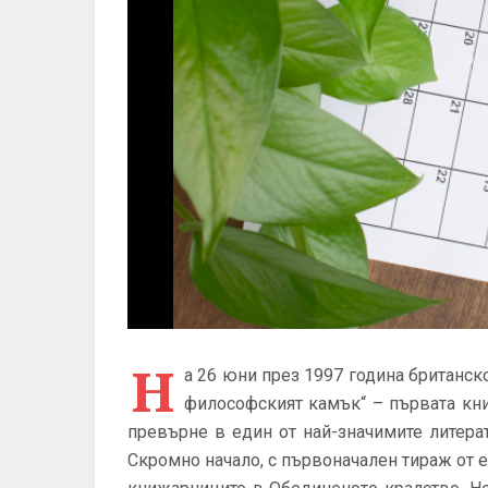
Н
а 26 юни през 1997 година британск
философският камък“ – първата кни
превърне в един от най-значимите литера
Скромно начало, с първоначален тираж от е