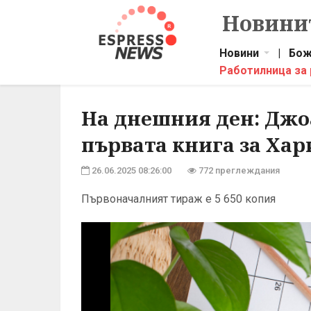
Новинит
Новини
|
Бож
Работилница за
На днешния ден: Джо
първата книга за Хар
26.06.2025 08:26:00
772 преглеждания
Първоначалният тираж е 5 650 копия