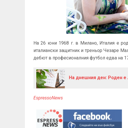
На 26 юни 1968 г. в Милано, Италия е ро
италиански защитник и треньор Чезаре Мал
дебют в професионалния футбол едва на 17 
На днешния ден: Роден е
EspressoNews