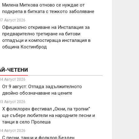
Милена Миткова отново се нуждае от
подкрепа в битката с тежкото заболяване
07 Август 2026
Официално откриване на Инсталация за
предварително третиране на битови
отпадъци и компостираща инсталация в
община Костинброд
АЙ-ЧЕТЕНИ
04 Август 2026
От 9 август: Отпада задължителното
двойно обозначаване на цените
03 Август 2026
X фолклорен фестивал „Окни, па тропни“
ще събере любители на народните песни и
танци в село Пролеша
04 Август 2026
С песни, танци и фолклор Безден