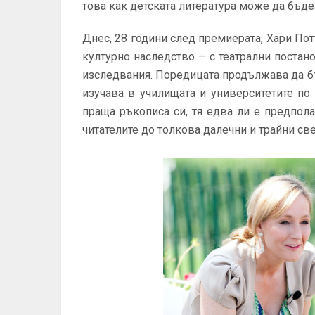
това как детската литература може да бъде
Днес, 28 години след премиерата, Хари Потъ
културно наследство – с театрални постан
изследвания. Поредицата продължава да бъ
изучава в училищата и университетите по
праща ръкописа си, тя едва ли е предпол
читателите до толкова далечни и трайни св