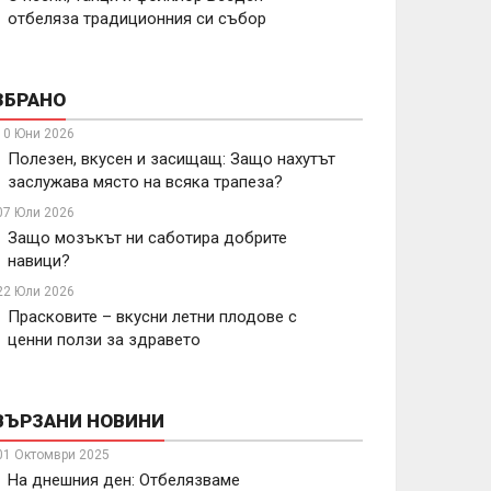
отбеляза традиционния си събор
ЗБРАНО
10 Юни 2026
Полезен, вкусен и засищащ: Защо нахутът
заслужава място на всяка трапеза?
07 Юли 2026
Защо мозъкът ни саботира добрите
навици?
22 Юли 2026
Прасковите – вкусни летни плодове с
ценни ползи за здравето
ВЪРЗАНИ НОВИНИ
01 Октомври 2025
На днешния ден: Отбелязваме