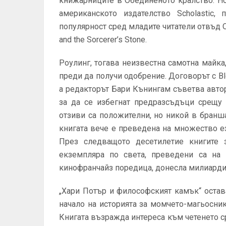
книжарниците в Обединеното кралство. Но
американското издателство Scholastic,
популярност сред младите читатели отвъд О
and the Sorcerer’s Stone.
Роулинг, тогава неизвестна самотна майка
преди да получи одобрение. Договорът с Bl
а редакторът Бари Кънингам съветва авто
за да се избегнат предразсъдъци срещу 
отзиви са положителни, но никой в бранш
книгата вече е преведена на множество е
През следващото десетилетие книгите
екземпляра по света, преведени са на
кинофранчайз поредица, донесла милиарди
„Хари Потър и философският камък“ остав
начало на историята за момчето-магьосник
Книгата възражда интереса към четенето ср