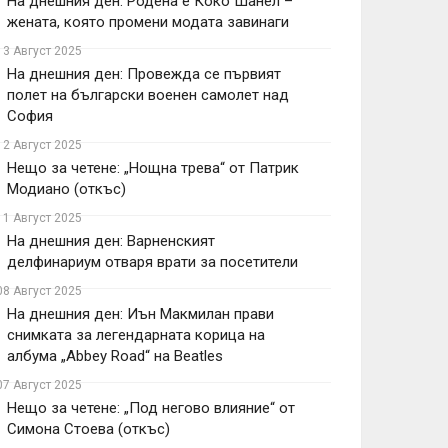
На днешния ден: Родена е Коко Шанел –
жената, която промени модата завинаги
13 Август 2025
На днешния ден: Провежда се първият
полет на български военен самолет над
София
12 Август 2025
Нещо за четене: „Нощна трева“ от Патрик
Модиано (откъс)
11 Август 2025
На днешния ден: Варненският
делфинариум отваря врати за посетители
08 Август 2025
На днешния ден: Иън Макмилан прави
снимката за легендарната корица на
албума „Abbey Road“ на Beatles
07 Август 2025
Нещо за четене: „Под негово влияние“ от
Симона Стоева (откъс)