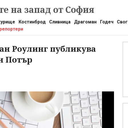
е на запад от София
урище
Костинброд
Сливница
Драгоман
Годеч
Свог
 репортери
ан Роулинг публикува
и Потър