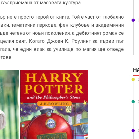
 възприемана от масовата култура.
р не е просто герой от книга. Той е част от глобално
овки, тематични паркове, фен клубове и академични
де четена от нови поколения, а дебютният роман се
 целия свят. Когато Джоан К. Роулинг за първи път
агала, че един влак за училище по магия ще отведе
етове.
Н