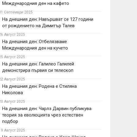
Международния ден на кафето
01 Септември 2025
На днешния ден: Навършват се 127 години
от рождението на Димитър Талев
26 Август 2025
На днешния ден: Отбелязваме
Международния ден на кучето
25 Август 2025
На днешния ден: Галилео Галилей
демонстрира първия си телескоп
22 Август 2025
На днешния ден: Родена е Стиляна
Николова
20 Август 2025
На днешния ден: Чарлз Дарвин публикува
теория за еволюцията чрез естествен
подбор
19 Август 2025