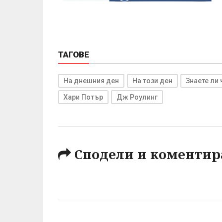
ТАГОВЕ
На днешния ден
На този ден
Знаете ли 
Хари Потър
Дж Роулинг
Сподели и коментир