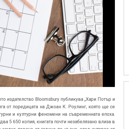
ото издателство Bloomsbury публикува „Хари Потър и
га от поредицата на Джоан К. Роулинг, която ще се
турни и културни феномени на съвременната епоха.
два 5 650 копия, книгата почти незабелязано влиза в