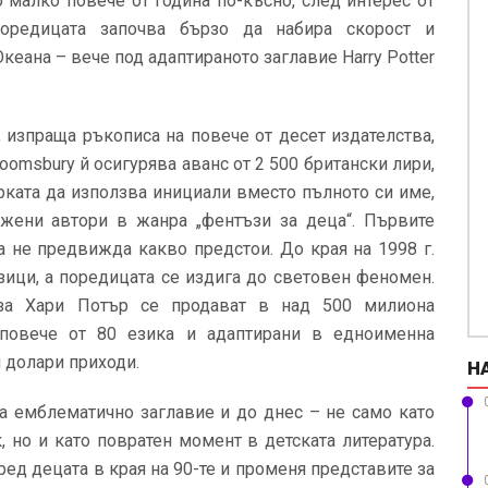
 малко повече от година по-късно, след интерес от
 поредицата започва бързо да набира скорост и
кеана – вече под адаптираното заглавие Harry Potter
, изпраща ръкописа на повече от десет издателства,
oomsbury й осигурява аванс от 2 500 британски лири,
рката да използва инициали вместо пълното си име,
жени автори в жанра „фентъзи за деца“. Първите
а не предвижда какво предстои. До края на 1998 г.
зици, а поредицата се издига до световен феномен.
 за Хари Потър се продават в над 500 милиона
 повече от 80 езика и адаптирани в едноименна
 долари приходи.
Н
а емблематично заглавие и до днес – не само като
, но и като повратен момент в детската литература.
ед децата в края на 90-те и променя представите за