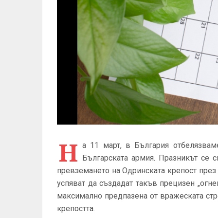
Н
а 11 март, в България отбелязвам
Българската армия. Празникът се с
превземането на Одринската крепост през 
успяват да създадат такъв прецизен „огне
максимално предпазена от вражеската стре
крепостта.