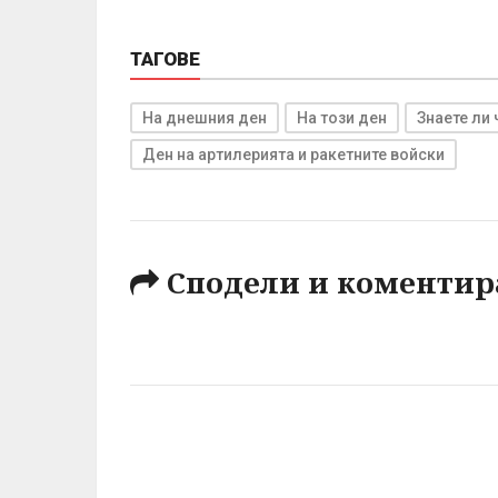
ТАГОВЕ
На днешния ден
На този ден
Знаете ли 
Ден на артилерията и ракетните войски
Сподели и коментир