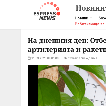
Новинит
Новини
|
Бож
Работилница за
На днешния ден: Отб
артилерията и ракет
11.03.2025 09:01:00
1234 преглеждания