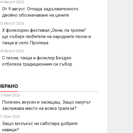
04 Август 2026
От 9 август: Отпада задължителното
двойно обозначаване на цените
03 Август 2026
X фолклорен фестивал „Окни, па тропни“
ще събере любители на народните песни и
танци в село Пролеша
04 Август 2026
С песни, танци и фолклор Безден
отбеляза традиционния си събор
ЗБРАНО
10 Юни 2026
Полезен, вкусен и засищащ: Защо нахутът
заслужава място на всяка трапеза?
07 Юли 2026
Защо мозъкът ни саботира добрите
навици?