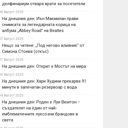
делфинариум отваря врати за посетители
08 Август 2025
На днешния ден: Иън Макмилан прави
снимката за легендарната корица на
албума „Abbey Road“ на Beatles
07 Август 2025
Нещо за четене: „Под негово влияние“ от
Симона Стоева (откъс)
07 Август 2025
На днешния ден: Открит е Мостът на мира
05 Август 2025
На днешния ден: Хари Худини прекарва 91
минути в запечатан резервоар с вода
04 Август 2025
На днешния ден: Роден е Луи Вюитон –
създателят на един от най-
емблематичните луксозни брандове в
света