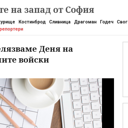
е на запад от София
урище
Костинброд
Сливница
Драгоман
Годеч
Свог
 репортери
елязваме Деня на
ните войски