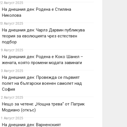
22 Август 2025
На днешния ден: Родена е Стиляна
Николова
20 Август 2025
На днешния ден: Чарлз Дарвин публикува
теория за еволюцията чрез естествен
подбор
19 Август 2025
На днешния ден: Родена е Коко Шанел –
жената, която промени модата завинаги
13 Август 2025
На днешния ден: Провежда се първият
полет на български военен самолет над
София
12 Август 2025
Нещо за четене: „Нощна трева“ от Патрик
Модиано (откъс)
11 Август 2025
На днешния ден: Варненският