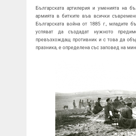
Българската артилерия и уменията на бъ
армията в битките във всички съвремен
Българската война от 1885 г., младите 
успяват да създадат нужното предим
превъзхождащ противник и с това да обър
празника, е определена със заповед на мини