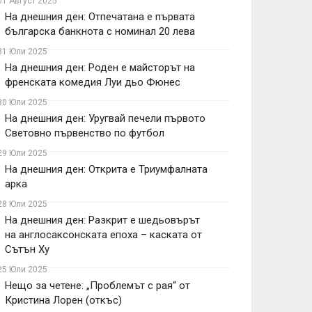
01 Август 2025
На днешния ден: Отпечатана е първата
българска банкнота с номинал 20 лева
31 Юли 2025
На днешния ден: Роден е майсторът на
френската комедия Луи дьо Фюнес
30 Юли 2025
На днешния ден: Уругвай печели първото
Световно първенство по футбол
29 Юли 2025
На днешния ден: Открита е Триумфалната
арка
28 Юли 2025
На днешния ден: Разкрит е шедьовърът
на англосаксонската епоха – каската от
Сътън Ху
25 Юли 2025
Нещо за четене: „Проблемът с рая“ от
Кристина Лорен (откъс)