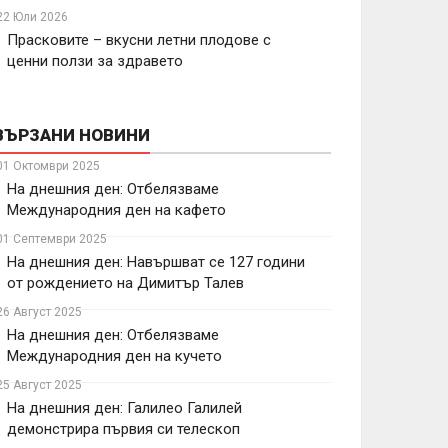
22 Юли 2026
Прасковите – вкусни летни плодове с
ценни ползи за здравето
ВЪРЗАНИ НОВИНИ
01 Октомври 2025
На днешния ден: Отбелязваме
Международния ден на кафето
01 Септември 2025
На днешния ден: Навършват се 127 години
от рождението на Димитър Талев
26 Август 2025
На днешния ден: Отбелязваме
Международния ден на кучето
25 Август 2025
На днешния ден: Галилео Галилей
демонстрира първия си телескоп