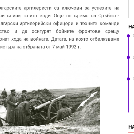
лгарските артилеристи са ключови за успехите на
ни войни, които води. Още по време на Сръбско-
български артилерийски офицери и техните команди
Н
ство и да осигурят бойните фронтове срещу
нат хода на войната.
Датата, на която отбелязваме
стъра на отбраната от 7 май 1992 г.
Н