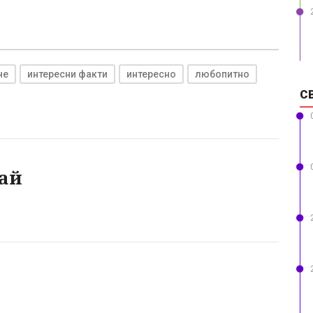
че
интересни факти
интересно
любопитно
С
ай