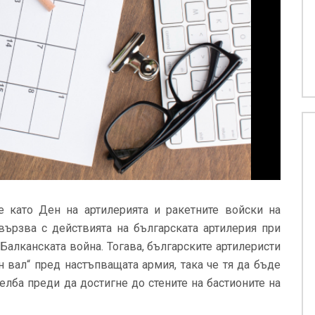
е като Ден на артилерията и ракетните войски на
вързва с действията на българската артилерия при
Балканската война. Тогава, българските артилеристи
н вал“ пред настъпващата армия, така че тя да бъде
лба преди да достигне до стените на бастионите на