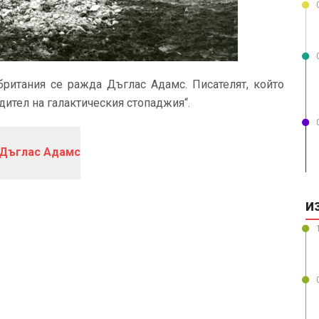
британия се ражда Дъглас Адамс. Писателят, който
дител на галактическия стопаджия“.
 Дъглас Адамс
И